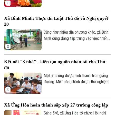
dẫn nhất thế giới theo nghiên cứu của
Radical Storage và cũng là thành phố duy
nhất của châu Á lọt vào danh sách này.
Xã Bình Minh: Thực thi Luật Thủ đô và Nghị quyết
20
Cũng như nhiều địa phương khác, xã Bình
Minh cũng đang tập trung vào việc triển
khai Luật Thủ đô và Nghị quyết 20 của
HĐND thành phố Hà Nội, Luật Đất đai
trong việc xử lý dứt điểm những cá nhân,
Kết nối "3 nhà" - kiến tạo nguồn nhân tài cho Thủ
tổ chức vi phạm về trật tự xây dựng, đất
đô
đai.
Một ý tưởng được hình thành trên giảng
đường. Một công trình được thử nghiệm
trong phòng nghiên cứu. Nhưng để những
sáng tạo ấy thực sự giải quyết các bài
toán của đô thị, đi vào sản xuất và tạo ra
Xã Ứng Hòa hoàn thành sắp xếp 27 trường công lập
giá trị cho xã hội, cần một hành trình dài
hơn. Hành trình ấy cần sự kết nối giữa Nhà
Sáng 5/8, xã Ứng Hòa tổ chức Hội nghị