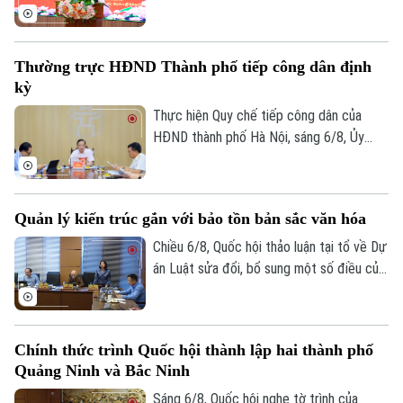
bạch và nâng cao hiệu quả điều hành, sáng
6/8, Đảng ủy UBND thành phố Hà Nội tổ
chức hội nghị tập huấn sử dụng 4 thủ tục
Thường trực HĐND Thành phố tiếp công dân định
hành chính của Đảng lên môi trường điện
kỳ
tử cho các tổ chức cơ sở Đảng trực
thuộc.
Thực hiện Quy chế tiếp công dân của
HĐND thành phố Hà Nội, sáng 6/8, Ủy
viên Thường trực, Trưởng Ban Đô thị
HĐND thành phố Trần Hợp Dũng đã tiếp
công dân định kỳ.
Quản lý kiến trúc gắn với bảo tồn bản sắc văn hóa
Chiều 6/8, Quốc hội thảo luận tại tổ về Dự
án Luật sửa đổi, bổ sung một số điều của
Luật Kiến trúc. Nhiều đại biểu đồng tình,
dự thảo Luật đã tập trung đổi mới công
tác quản lý hành nghề kiến trúc theo
Chính thức trình Quốc hội thành lập hai thành phố
hướng cắt giảm thủ tục hành chính,
Theo dõi Hà Nội On
Quảng Ninh và Bắc Ninh
chuyển mạnh từ tiền kiểm sang hậu kiểm
và đẩy mạnh chuyển đổi số.
Sáng 6/8, Quốc hội nghe tờ trình của