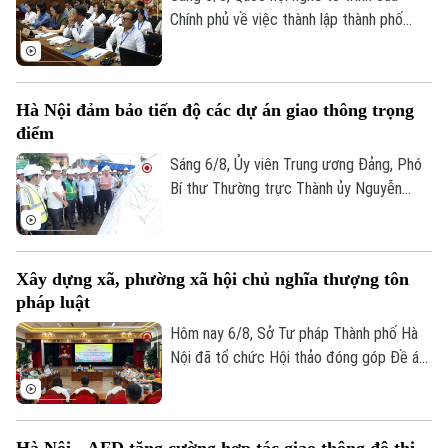
Chính phủ về việc thành lập thành phố
Quảng Ninh và thành phố Bắc Ninh.
Hà Nội đảm bảo tiến độ các dự án giao thông trọng
điểm
Sáng 6/8, Ủy viên Trung ương Đảng, Phó
Bí thư Thường trực Thành ủy Nguyễn
Trọng Đông, Trưởng Ban Chỉ đạo giải
phóng mặt bằng các dự án đầu tư trên
địa bàn thành phố Hà Nội, kiểm tra thực
Xây dựng xã, phường xã hội chủ nghĩa thượng tôn
địa một số hạng mục quan trọng.
pháp luật
Hôm nay 6/8, Sở Tư pháp Thành phố Hà
Nội đã tổ chức Hội thảo đóng góp Đề án
“Xây dựng văn hoá tuân thủ pháp luật
trong xây dựng xã, phường xã hội chủ
nghĩa trên địa bàn thành phố Hà Nội”.
Hà Nội - AFD tăng cường hợp tác giao thông đô thị