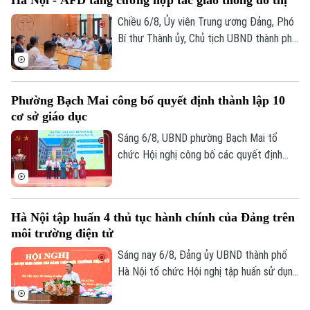
Chiều 6/8, Ủy viên Trung ương Đảng, Phó
Bí thư Thành ủy, Chủ tịch UBND thành phố
Hà Nội Vũ Đại Thắng đã tiếp Giám đốc Cơ
quan Phát triển Pháp (AFD) tại Việt Nam,
ông Julien Seillan, trao đổi về các dự án
Phường Bạch Mai công bố quyết định thành lập 10
đang triển khai và định hướng mở rộng
cơ sở giáo dục
hợp tác trong thời gian tới.
Sáng 6/8, UBND phường Bạch Mai tổ
chức Hội nghị công bố các quyết định
thành lập các cơ sở giáo dục và công tác
cán bộ quản lý sau sắp xếp đối với các
trường mầm non, tiểu học và trung học cơ
Hà Nội tập huấn 4 thủ tục hành chính của Đảng trên
sở công lập trên địa bàn.
môi trường điện tử
Sáng nay 6/8, Đảng ủy UBND thành phố
Hà Nội tổ chức Hội nghị tập huấn sử dụng
bốn thủ tục hành chính của Đảng trên môi
trường điện tử cho các tổ chức cơ sở