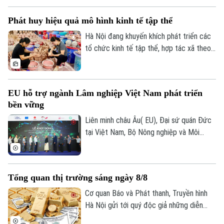
Thế giới
kinh tế tập thể, ngày càng nhiều phụ nữ
Xã hội
Phát huy hiệu quả mô hình kinh tế tập thể
Người Hà Nội
mạnh dạn thay đổi tư duy sản xuất, ứng
Tin tức
Kinh tế
dụng khoa học công nghệ, chuyển đổi số
Hà Nội đang khuyến khích phát triển các
An ninh trật tự
Khoảnh khắc Hà Nội
để nâng cao giá trị sản phẩm.
tổ chức kinh tế tập thể, hợp tác xã theo
Quân sự
Tin tức
Nhà đất
hướng hiệu quả, đa dạng về quy mô và lĩnh
Công nghệ
Ẩm thực
vực hoạt động. Thành phố cũng ưu tiên
Hồ sơ
Cafe sáng
hỗ trợ các mô hình hợp tác xã tiêu biểu,
Tin tức
Tàu và Xe
EU hỗ trợ ngành Lâm nghiệp Việt Nam phát triển
từng bước trở thành hình mẫu trong phát
Người Việt 4 phương
Tài chính Ngân hàng
bền vững
triển kinh tế tập thể. Đây được xem là
Đầu tư
Ô tô
Giáo dục
giải pháp quan trọng để tạo việc làm,
Liên minh châu Âu( EU), Đại sứ quán Đức
Doanh nghiệp
Căn hộ
nâng cao thu nhập cho thành viên và
tại Việt Nam, Bộ Nông nghiệp và Môi
Tàu
Tin tức
người lao động, đồng thời góp phần bảo
trường vừa chính thức khởi động Dự án
Văn hóa
Đất đai
đảm an
"Hỗ trợ ngành Lâm nghiệp Việt Nam của
Xe máy
Tuyển sinh
Liên minh châu Âu" tại Hà Nội.
Tin tức
Sức khỏe
Tổng quan thị trường sáng ngày 8/8
Kinh nghiệm
Thị trường
Hướng nghiệp
Cơ quan Báo và Phát thanh, Truyền hình
Làng nghề
Y tế
Thể thao
Hà Nội gửi tới quý độc giả những diễn
Đánh giá
Di tích
biến mới nhất của thị trường sáng nay
Dinh dưỡng