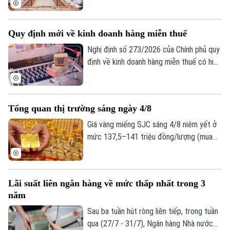
hoàn thiện cơ sở pháp lý về huy động
nguồn lực trong các tình huống cấp bách,
Bản quyền thuộc về Cơ quan Báo và Phát thanh Truyền hình Hà Nội Giấy
Quy định mới về kinh doanh hàng miễn thuế
đồng thời bảo đảm tốt hơn quyền sở hữu
phép số: Số 63/GP-TTDT, cấp ngày 10/05/2023
tài sản của tổ chức, cá nhân.
Nghị định số 273/2026 của Chính phủ quy
TRANG THÔNG TIN ĐIỆN TỬ
định về kinh doanh hàng miễn thuế có hiệu
lực thi hành kể từ ngày 21/8/2026. Một
CỦA CƠ QUAN BÁO VÀ PHÁT THANH TRUYỀN HÌNH HÀ NỘI
trong những điểm mới đáng chú ý của
Số 3-5 Huỳnh Thúc Kháng-Phường Láng-Hà Nội
Nghị định này là quy định tạo thuận lợi cho
Tổng quan thị trường sáng ngày 4/8
Giám đốc: VŨ MINH TUẤN
người mua hàng miễn thuế thông qua việc
khai thác dữ liệu điện tử từ các cơ sở dữ
Giá vàng miếng SJC sáng 4/8 niêm yết ở
Phó Giám đốc: Nguyễn Kim Khiêm, Nguyễn Minh Đức, Nguyễn Thành Lợi
liệu quốc gia và cơ sở dữ liệu chuyên
mức 137,5–141 triệu đồng/lượng (mua
ngành.
vào-bán ra), tăng 500.000 đồng/lượng
chiều mua và duy trì ổn định chiều bán so
với ngày 3/8. Đối với vàng nhẫn niêm yết
Lãi suất liên ngân hàng về mức thấp nhất trong 3
mức 136,5–140,5 triệu đồng/lượng (mua
năm
vào-bán ra), duy trì ổn định ở cả hai chiều
so với 3/8. Giá vàng thế giới sáng 4/8 giao
Sau ba tuần hút ròng liên tiếp, trong tuần
dịch quanh mức 4.055,5 USD/ounce, tăng
qua (27/7 - 31/7), Ngân hàng Nhà nước