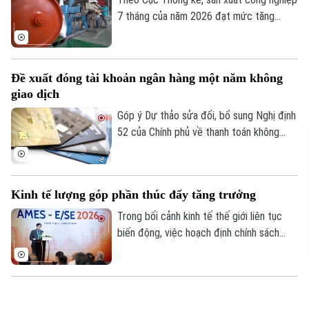
7 tháng của năm 2026 đạt mức tăng
11,4% so với cùng kỳ năm trước. Con số
này ghi nhận tốc độ tăng trưởng cao nhất
của giai đoạn này trong nhiều năm qua,
Đề xuất đóng tài khoản ngân hàng một năm không
phản ánh rõ nét đà phục hồi bền vững khi
giao dịch
so sánh với tốc độ tăng, giảm cùng kỳ của
giai đoạn 2019-2026.
Góp ý Dự thảo sửa đổi, bổ sung Nghị định
52 của Chính phủ về thanh toán không
dùng tiền mặt, nhiều ngân hàng đề xuất
được đóng tài khoản thanh toán không
phát sinh giao dịch trong một năm.
Kinh tế lượng góp phần thúc đẩy tăng trưởng
Trong bối cảnh kinh tế thế giới liên tục
biến động, việc hoạch định chính sách
dựa trên dữ liệu và bằng chứng khoa học
ngày càng trở nên quan trọng. Đó cũng là
thông điệp xuyên suốt Hội nghị châu Á
OPEC+ xem xét nâng hạn ngạch khai thác dầu tháng
của Hiệp hội Kinh tế lượng khu vực Đông