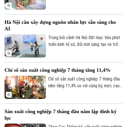
1 USD/ounce so với cùng thời điểm 3/8.
đã quay đầu bơm ròng 12.323 tỷ đồng với
hai phiên hút ròng đầu tuần và ba phiên
bơm ròng cuối tuần. Lãi suất liên ngân
Hà Nội cần xây dựng nguồn nhân lực sẵn sàng cho
hàng qua đêm về dưới ngưỡng 1%/năm là
AI
tín hiệu cho thấy áp lực thanh khoản hệ
thống đã giảm mạnh, đặc biệt ở các kỳ
Trong bối cảnh Hà Nội đặt mục tiêu phát
hạn rất ngắn.
triển kinh tế số, đổi mới sáng tạo và trở
thành trung tâm công nghệ của cả nước,
xây dựng nguồn nhân lực sẵn sàng cho AI
không còn là lựa chọn mà đã trở thành
Chỉ số sản xuất công nghiệp 7 tháng tăng 11,4%
yêu cầu cấp thiết, quyết định năng lực
cạnh tranh của doanh nghiệp và của chính
Chỉ số sản xuất công nghiệp 7 tháng đầu
nền kinh tế Thủ đô.
năm tăng 11,4% so với cùng kỳ, mức cao
nhất trong nhiều năm trở lại đây. Kết quả
này cho thấy đà phục hồi và mở rộng sản
xuất tiếp tục được duy trì trên cả nước.
Sản xuất công nghiệp 7 tháng đầu năm lập đỉnh kỷ
lục
Theo Cục Thống kê, sản xuất công nghiệp