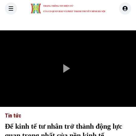
TRANG THÔNG TIN ĐIỆN TỬ
CỦA CƠ QUAN BÁO VÀ PHÁT THANH TRUYỀN HÌNH HÀ NỘI
THỜI SỰ
HÀ NỘI
THẾ GIỚI
KINH TẾ
NHÀ ĐẤT
Play
Video
Tin tức
Để kinh tế tư nhân trở thành động lực
quan trọng nhất của nền kinh tế