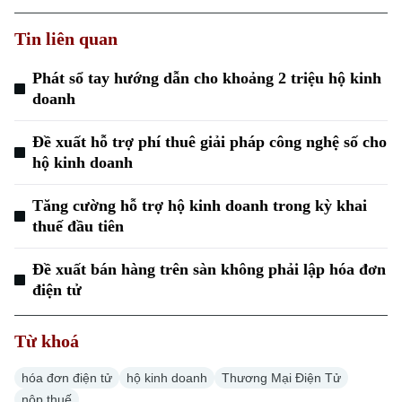
Tin liên quan
Phát sổ tay hướng dẫn cho khoảng 2 triệu hộ kinh
doanh
Đề xuất hỗ trợ phí thuê giải pháp công nghệ số cho
hộ kinh doanh
Tăng cường hỗ trợ hộ kinh doanh trong kỳ khai
thuế đầu tiên
Đề xuất bán hàng trên sàn không phải lập hóa đơn
Chuyên mục
điện tử
Thời sự
Từ khoá
Hà Nội
Hà Nội
hóa đơn điện tử
hộ kinh doanh
Thương Mại Điện Tử
nộp thuế