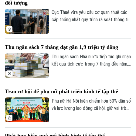
đối tượng
Cục Thuế vừa yêu cầu cơ quan thuế các
cấp thống nhất quy trình rà soát thông tin
người nộp thuế trước khi áp dụng biện
pháp tạm hoãn xuất cảnh. Mục tiêu là bảo
đảm đúng đối tượng, đúng điều kiện,
Thu ngân sách 7 tháng đạt gần 1,9 triệu tỷ đồng
đồng thời bảo vệ quyền và lợi ích hợp
pháp của người nộp thuế.
Thu ngân sách Nhà nước tiếp tục ghi nhận
kết quả tích cực trong 7 tháng đầu năm,
đạt gần 1,9 triệu tỷ đồng, tương đương
gần 75% dự toán cả năm. Trong khi đó,
tiến độ giải ngân vốn đầu tư công vẫn còn
Trao cơ hội để phụ nữ phát triển kinh tế tập thể
chậm, đặt ra yêu cầu đẩy nhanh thực hiện
trong những tháng cuối năm.
Phụ nữ Hà Nội hiện chiếm hơn 50% dân số
và lực lượng lao động xã hội, giữ vai trò
quan trọng trên nhiều lĩnh vực phát triển
Liên hệ đường dây nóng (bấm để gọi)
kinh tế - xã hội của Thủ đô. Trong khu vực
Tòa soạn
Tòa soạn
kinh tế tập thể, ngày càng nhiều phụ nữ
Phát huy hiệu quả mô hình kinh tế tập thể