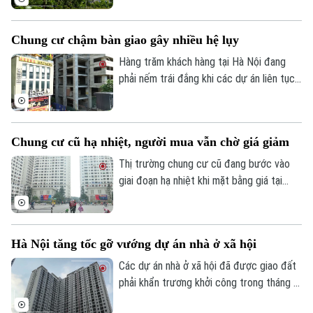
thanh khoản không còn sôi động như giai
đoạn trước.
Chung cư chậm bàn giao gây nhiều hệ lụy
Hàng trăm khách hàng tại Hà Nội đang
phải nếm trái đắng khi các dự án liên tục
"đắp chiếu". Không chỉ đẩy người dân vào
cảnh kiệt quệ tài chính, làn sóng chậm bàn
giao này còn đang tạo ra những lỗ hổng
Chung cư cũ hạ nhiệt, người mua vẫn chờ giá giảm
và áp lực nặng nề đối với công tác quản lý
nhà nước tại các địa phương.
Thị trường chung cư cũ đang bước vào
giai đoạn hạ nhiệt khi mặt bằng giá tại
nhiều dự án giảm 5-15% so với cuối năm
ngoái. Dù nhiều chủ nhà chấp nhận giảm
giá từ vài trăm triệu đến cả tỷ đồng, việc
Bản quyền thuộc về Cơ quan Báo và Phát thanh Truyền hình Hà Nội Giấy
Hà Nội tăng tốc gỡ vướng dự án nhà ở xã hội
tìm người mua vẫn không dễ.
phép số: Số 63/GP-TTDT, cấp ngày 10/05/2023
Các dự án nhà ở xã hội đã được giao đất
TRANG THÔNG TIN ĐIỆN TỬ
phải khẩn trương khởi công trong tháng 8;
dự án chậm triển khai phải rà soát lại năng
CỦA CƠ QUAN BÁO VÀ PHÁT THANH TRUYỀN HÌNH HÀ NỘI