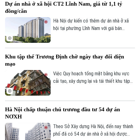
Tin tức
Đã phát sóng
Dự án nhà ở xã hội CT2 Lĩnh Nam, giá từ 1,1 tỷ
đồng/căn
Golf
Sao
Hà Nội dự kiến có thêm dự án nhà ở xã
hội tại phường Lĩnh Nam với giá bán
Điện ảnh
khoảng 28,4 triệu đồng/m², tương đương
1,1-1,5 tỷ đồng/căn. Chủ đầu tư dự kiến
Thời trang
tiếp nhận hồ sơ đăng ký mua nhà trong
Khu tập thể Trương Định chờ ngày thay đổi diện
quý III/2026.
Âm nhạc
mạo
Việc Quy hoạch tổng mặt bằng khu vực
cải tạo, xây dựng lại và tái thiết khu tập
thể Trương Định tỷ lệ 1/500 được phê
duyệt đã mở ra kỳ vọng cải thiện điều
kiện sống cho người dân và cũng là bước
Hà Nội chấp thuận chủ trương đầu tư 54 dự án
khởi đầu cho quá trình chỉnh trang các
NƠXH
khu tập thể cũ của Thủ đô.
Theo Sở Xây dựng Hà Nội, đến nay thành
phố đã có 54 dự án nhà ở xã hội được