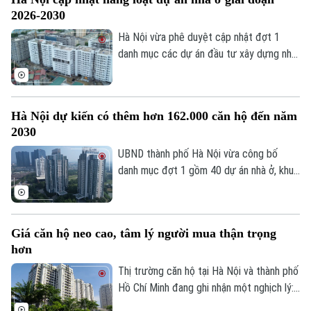
xã hội, nhà ở cho thuê và các khu đô thị
2026-2030
mới.
Hà Nội vừa phê duyệt cập nhật đợt 1
danh mục các dự án đầu tư xây dựng nhà
ở, khu đô thị giai đoạn 2026-2030. Đáng
chú ý, thành phố bổ sung nhiều dự án nhà
ở xã hội, nhà ở cho thuê nhằm tăng nguồn
Hà Nội dự kiến có thêm hơn 162.000 căn hộ đến năm
cung và đáp ứng nhu cầu an cư của người
2030
dân.
UBND thành phố Hà Nội vừa công bố
danh mục đợt 1 gồm 40 dự án nhà ở, khu
đô thị sẽ triển khai trong giai đoạn tới.
Với tổng nguồn cung dự kiến hơn 162.000
căn hộ, đây được kỳ vọng tạo thêm
Giá căn hộ neo cao, tâm lý người mua thận trọng
nguồn cung lớn cho thị trường, góp phần
hơn
đáp ứng nhu cầu nhà ở của người dân.
Thị trường căn hộ tại Hà Nội và thành phố
Hồ Chí Minh đang ghi nhận một nghịch lý:
Giá bán vẫn duy trì ở mức cao, nhưng