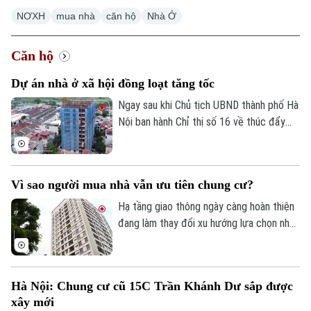
NƠXH
mua nhà
căn hộ
Nhà Ở
Căn hộ
Dự án nhà ở xã hội đồng loạt tăng tốc
Ngay sau khi Chủ tịch UBND thành phố Hà
Nội ban hành Chỉ thị số 16 về thúc đẩy
phát triển nhà ở xã hội, nhiều dự án trên
địa bàn đang tăng tốc thi công để hoàn
thành các mốc tiến độ đề ra.
Vì sao người mua nhà vẫn ưu tiên chung cư?
Hạ tầng giao thông ngày càng hoàn thiện
đang làm thay đổi xu hướng lựa chọn nhà
ở của người dân. Khảo sát mới của
Batdongsan.com.vn cho thấy, phân khúc
chung cư tiếp tục thu hút sự quan tâm
Hà Nội: Chung cư cũ 15C Trần Khánh Dư sắp được
nhờ đáp ứng tốt nhu cầu ở thực và hưởng
xây mới
lợi từ hệ thống hạ tầng đồng bộ.