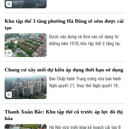
hạn, đồng thời quy định rõ việc xác lập
quyền sở hữu của người dân và cơ chế xử
lý đối với các nhà chung cư thuộc diện
Khu tập thể 3 tầng phường Hà Đông sẽ sớm được cải
phải phá dỡ.
tạo
Được xây dựng và đưa vào sử dụng từ
những năm 1970, khu tập thể 3 tầng tại
phường Hà Đông đã xuống cấp nghiêm
trọng và cũng là 1 trong 8 khu tập thể
trên địa bàn thủ đô vừa được UBND
Chung cư xây mới dự kiến áp dụng thời hạn sử dụng
thành phố Hà Nội yêu cầu Sở Xây dựng
chủ trì cùng các xã, phường liên quan
Ban Chấp hành Trung ương vừa ban hành
thực hiện khởi công cải tạo trong giai
Nghị quyết 21, thay thế Nghị quyết 18
đoạn 2026 – 2030.
năm 2022 về tiếp tục đổi mới, hoàn thiện
thể chế, chính sách đất đai. Một trong
những nội dung đáng chú ý là định hướng
Thanh Xuân Bắc: Khu tập thể cũ trước áp lực đô thị
quy định căn hộ tại các chung cư xây mới
hóa
có thời hạn sử dụng theo niên hạn công
trình.
Hà Nội vừa triển khai kế hoạch cải tạo 8