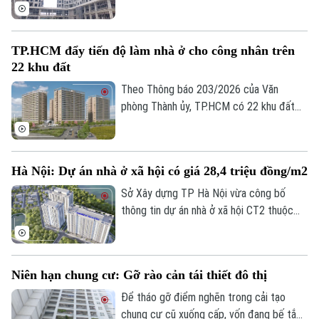
chấp thuận chủ trương đầu tư, trong đó
nhiều dự án đang triển khai thủ tục đầu
tư, giải phóng mặt bằng và chuẩn bị khởi
TP.HCM đẩy tiến độ làm nhà ở cho công nhân trên
công.
22 khu đất
Theo Thông báo 203/2026 của Văn
phòng Thành ủy, TP.HCM có 22 khu đất
tổng diện tích gần 54 ha được xác định
phục vụ mục tiêu phát triển nhà ở cho
công nhân, lao động làm việc tại các khu
Hà Nội: Dự án nhà ở xã hội có giá 28,4 triệu đồng/m2
công nghiệp.
Sở Xây dựng TP Hà Nội vừa công bố
thông tin dự án nhà ở xã hội CT2 thuộc
phường Lĩnh Nam. Theo đó, dự án sẽ nhận
hồ sơ trong quý III, với giá tạm tính 28,4
triệu đồng/m2.
Niên hạn chung cư: Gỡ rào cản tái thiết đô thị
Để tháo gỡ điểm nghẽn trong cải tạo
chung cư cũ xuống cấp, vốn đang bế tắc