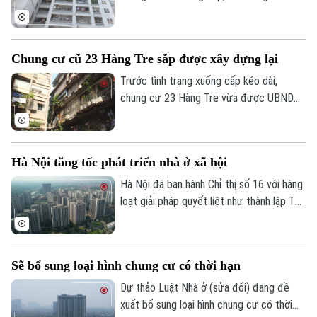
vì vướng mắc quyền sở hữu, nhiều chuyên
gia đề xuất cần luật hóa quy định về niên
hạn sử dụng nhà chung cư.
Theo dõi Hà Nội On
Chung cư cũ 23 Hàng Tre sắp được xây dựng lại
Trước tình trạng xuống cấp kéo dài,
chung cư 23 Hàng Tre vừa được UBND
TP Hà Nội đưa vào danh mục 8 dự án cải
tạo, xây dựng lại chung cư cũ. Dự án dự
kiến sẽ chính thức khởi công trong những
Hà Nội tăng tốc phát triển nhà ở xã hội
tháng cuối năm 2026.
Hà Nội đã ban hành Chỉ thị số 16 với hàng
loạt giải pháp quyết liệt như thành lập Tổ
công tác đặc biệt, áp dụng cơ chế "làn
xanh" để rút ngắn thủ tục đầu tư, đẩy
nhanh tiến độ các dự án và gia tăng
Sẽ bổ sung loại hình chung cư có thời hạn
nguồn cung nhà ở xã hội với kỳ vọng sẽ
mở thêm cơ hội an cư cho người dân
Dự thảo Luật Nhà ở (sửa đổi) đang đề
trong thời gian tới.
xuất bổ sung loại hình chung cư có thời