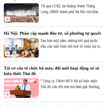
Tối qua (7/8), tại Hoàng thành Thăng
Điện ảnh
Long, UBND thành phố Hà Nội vừa khai
mạc Festival Võ thuật quốc tế Hà Nội
Thời trang
2026 với chủ đề “Hào khí Thăng Long -
Tinh hoa võ Việt”.
Âm nhạc
Hà Nội: Phân cấp mạnh đầu tư, xã phường tự quyết
Sau hơn một năm, những kết quả bước
đầu của tiến trình đổi mới tổ chức bộ máy
và nâng cao hiệu lực, hiệu quả quản trị đã
cho thấy mô hình chính quyền địa phương
hai cấp không chỉ là sự thay đổi về cơ cấu
Tái cơ cấu tổ chức bộ máy, đổi mới hoạt động xổ số
tổ chức, mà là bước chuyển căn bản tổ
kiến thiết Thủ đô
chức lại không gian phát triển và tái cấu
trúc mô hình quản trị của thành phố Hà
" Công ty TNHH MTV Xổ số kiến thiết
Nội.
Thủ đô cần đổi mới mô hình giải thưởng,
kết hợp phương thức xổ số truyền thống
với công nghệ; đồng thời tái cơ cấu tổ
chức bộ máy, nâng cao thu nhập người lao