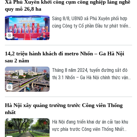
Xã Phú Xuyên khởi công cụm công nghiệp làng nghề
động, gia tăng đóng góp cho Thủ đô" - đó
quy mô 26,8 ha
là yêu cầu của Ủy viên Ban Thường vụ
Thành ủy, Phó Chủ tịch UBND TP Hà Nội
Sáng 8/8, UBND xã Phú Xuyên phối hợp
Nguyễn Xuân Lưu.
cùng Công ty Cổ phần Đầu tư phát triển
hạ tầng và đô thị Hoàng Tín tổ chức Lễ
khởi công Dự án đầu tư xây dựng hạ tầng
kỹ thuật Cụm công nghiệp làng nghề Nam
14,2 triệu hành khách đi metro Nhổn – Ga Hà Nội
Tiến. Dự và chỉ đạo buổi lễ có Ủy viên Ban
sau 2 năm
Thường vụ Thành ủy, Phó Chủ tịch UBND
thành phố Hà Nội Nguyễn Xuân Lưu.
Tháng 8 năm 2024, tuyến đường sắt đô
thị 3.1 Nhổn – Ga Hà Nội chính thức vận
hành 8,5km đoạn trên cao từ Nhổn tới
Cầu Giấy. Sau 2 năm đưa vào khai thác
thương mại, tuyến metro này đã phục vụ
Hà Nội xây quảng trường trước Công viên Thống
tổng cộng gần 14,2 triệu lượt hành khách.
nhất
Hà Nội đang triển khai dự án cải tạo khu
vực phía trước Công viên Thống Nhất
trên phố Trần Nhân Tông, với điểm nhấn là