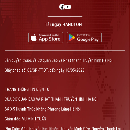
Tải ngay HANOI ON
Bản quyền thuộc về Cơ quan Báo và Phát thanh Truyền hình Hà Nội
Giấy phép số: 63/GP-TTĐT, cấp ngày 10/05/2023
TRANG THÔNG TIN ĐIỆN TỬ
CỦA CƠ QUAN BÁO VÀ PHÁT THANH TRUYỀN HÌNH HÀ NỘI
Số 3-5 Huỳnh Thúc Kháng-Phường Láng-Hà Nội
Giám đốc: VŨ MINH TUẤN
Phó Giám đốc: Nguyễn Kim Khiêm, Nguyễn Minh Đức, Nguyễn Thành Lợi