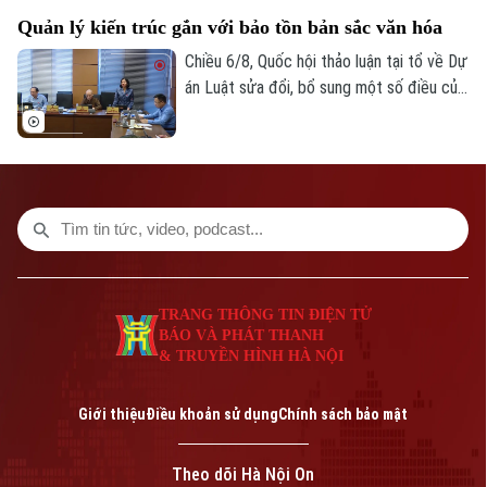
công dân định kỳ.
Quản lý kiến trúc gắn với bảo tồn bản sắc văn hóa
Chiều 6/8, Quốc hội thảo luận tại tổ về Dự
án Luật sửa đổi, bổ sung một số điều của
Luật Kiến trúc. Nhiều đại biểu đồng tình,
dự thảo Luật đã tập trung đổi mới công
tác quản lý hành nghề kiến trúc theo
hướng cắt giảm thủ tục hành chính,
chuyển mạnh từ tiền kiểm sang hậu kiểm
và đẩy mạnh chuyển đổi số.
TRANG THÔNG TIN ĐIỆN TỬ
BÁO VÀ PHÁT THANH
& TRUYỀN HÌNH HÀ NỘI
Giới thiệu
Điều khoản sử dụng
Chính sách bảo mật
Theo dõi Hà Nội On