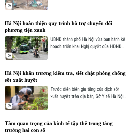
hưởng của bão số 10, số 11 và mưa lũ lịch
sử. Trước những thiệt hại nặng nề, thành
phố Hà Nội đã thể hiện sự quan tâm đặc
Hà Nội hoàn thiện quy trình hỗ trợ chuyển đổi
biệt bằng việc đầu tư nâng cấp hệ thống
phương tiện xanh
đê điều và thủy lợi, đảm bảo an toàn
phòng chống thiên tai trong mùa mưa lũ
UBND thành phố Hà Nội vừa ban hành kế
2026.
hoạch triển khai Nghị quyết của HĐND
Thành phố về hỗ trợ chuyển đổi phương
tiện giao thông đường bộ từ nhiên liệu
hóa thạch sang năng lượng sạch, đồng
Hà Nội khẩn trương kiểm tra, siết chặt phòng chống
thời khuyến khích người dân sử dụng giao
sốt xuất huyết
thông công cộng.
Trước diễn biến gia tăng của dịch sốt
xuất huyết trên địa bàn, Sở Y tế Hà Nội
vừa ban hành công văn khẩn yêu cầu các
xã, phường tăng cường triển khai các biện
pháp phòng, chống dịch. Ngành y tế cũng
Tầm quan trọng của kinh tế tập thể trong tăng
sẽ thành lập các đoàn kiểm tra, giám sát
trưởng hai con số
công tác phòng chống dịch tại 91 xã