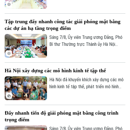
tư, khai thác các thiết chế văn hóa, thể
thao trên địa bàn phường Kiến Hưng.
Tập trung đẩy nhanh công tác giải phóng mặt bằng
các dự án hạ tầng trọng điểm
Sáng 7/8, Ủy viên Trung ương Đảng, Phó
Bí thư Thường trực Thành ủy Hà Nội
Nguyễn Trọng Đông, Trưởng ban Chỉ đạo
giải phóng mặt bằng các dự án đầu tư
trên địa bàn thành phố Hà Nội chủ trì hội
Hà Nội xây dựng các mô hình kinh tế tập thể
nghị Ban Chỉ đạo nhằm rà soát, đánh giá
tiến độ công tác giải phóng mặt bằng
Hà Nội đã khuyến khích xây dựng các mô
triển khai các dự án, công trình trọng
hình kinh tế tập thể, phát triển mô hình
điểm trên địa bàn thành phố.
HTX theo Luật năm 2023. Việc kiện toàn,
nâng cao hiệu quả hoạt động của các
HTX đóng vai trò quan trọng trong việc
Đẩy nhanh tiến độ giải phóng mặt bằng công trình
hình thành các mô hình kinh tế tập thể,
trọng điểm
tăng cường liên kết với các đơn vị doanh
nghiệp để đầu tư xây dựng nông nghiệp
Sáng 7/8, Ủy viên Trung ương Đảng, Phó