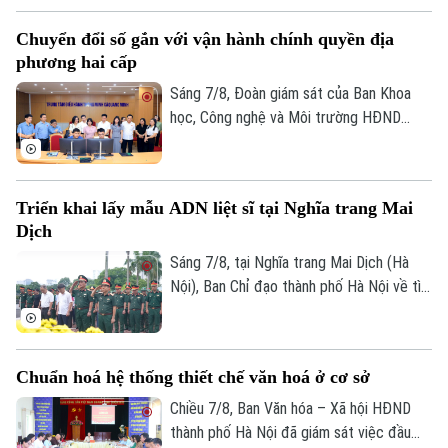
trung đồng loạt nhiều giải pháp. Nhờ đó,
Chuyển đổi số gắn với vận hành chính quyền địa
nhiều người dân và doanh nghiệp đã sớm
phương hai cấp
đồng thuận, bàn giao đất để thực hiện
siêu dự án 162.000 tỷ đồng này.
Sáng 7/8, Đoàn giám sát của Ban Khoa
Liên hệ đường dây nóng (bấm để gọi)
học, Công nghệ và Môi trường HĐND
Tòa soạn
Tòa soạn
thành phố Hà Nội giám sát tình hình thực
0865.116.699 (hotline)
0865.116.699
hiện công tác chuyển đổi số trên địa bàn
xã Quang Minh giai đoạn 2025-2026.
Triển khai lấy mẫu ADN liệt sĩ tại Nghĩa trang Mai
Dịch
Sáng 7/8, tại Nghĩa trang Mai Dịch (Hà
Nội), Ban Chỉ đạo thành phố Hà Nội về tìm
kiếm, quy tập và xác định danh tính hài
cốt liệt sĩ trang trọng tổ chức Lễ dâng
hương tưởng niệm và chính thức triển
Chuẩn hoá hệ thống thiết chế văn hoá ở cơ sở
khai công tác lấy mẫu hài cốt liệt sĩ chưa
xác định được thông tin để phục vụ giám
Chiều 7/8, Ban Văn hóa – Xã hội HĐND
định ADN.
thành phố Hà Nội đã giám sát việc đầu