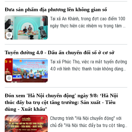
cứu lập đồ án thiết kế đô thị nhằm chỉnh
Đưa sản phẩm địa phương lên không gian số
trang toàn bộ khu vực, hướng tới hình
thành không gian văn hóa, công cộng kết
Tại xã An Khánh, trong đợt cao điểm 100
nối phố cổ với ga Long Biên.
ngày thực hiện các nhiệm vụ trọng tâm về
chuyển đổi số, địa phương đang hỗ trợ
doanh nghiệp đưa sản phẩm lên các nền
tảng trực tuyến, mở rộng khả năng tiếp
Tuyến đường 4.0 - Dấu ấn chuyển đổi số ở cơ sở
cận thị trường.
Tại xã Phúc Thọ, việc ra mắt tuyến đường
4.0 với hình thức thanh toán không dùng
tiền mặt là dấu mốc quan trọng, góp phần
xây dựng môi trường kinh doanh văn minh,
hiện đại, thúc đẩy phát triển kinh tế số
Đón xem 'Hà Nội chuyển động' ngày 9/8: ‘Hà Nội
ngay từ cơ sở.
thúc đẩy ba trụ cột tăng trưởng: Sản xuất - Tiêu
dùng - Xuất khẩu’
Chương trình "Hà Nội chuyển động" với
chủ đề "Hà Nội thúc đẩy ba trụ cột tăng