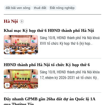
đất bãi ven sông
thuê đất
Đất nông nghiệp
Hà Nội
Xu hướng
Khai mạc Kỳ họp thứ 6 HĐND thành phố Hà Nội
Sáng 10/8, HĐND thành phố Hà Nội khoá
XVII tổ chức Kỳ họp thứ 6 (kỳ họp
chuyên đề) để xem xét quyết định một
số nội dung quan trọng, cấp thiết thuộc
thẩm quyền.
HĐND thành phố Hà Nội tổ chức Kỳ họp thứ 6
Sáng 10/8, HĐND thành phố Hà Nội khóa
17, nhiệm kỳ 2026-2031 sẽ tổ chức Kỳ
họp thứ 6 (kỳ họp chuyên đề), xem xét,
quyết định các nội dung quan trọng thuộc
thẩm quyền.
Đẩy nhanh GPMB gần 26ha đất dự án Quốc lộ 1A
qua Thường Tín