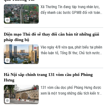
Xã Thường Tín đang tập trung nhân lực,
đẩy nhanh các bước GPMB đối với toàn
bộ diện tích gần 26ha nằm trong phạm vi
triển khai dự án Trục không gian Quốc lộ
1A.
Diện mạo Thủ đô sẽ thay đổi căn bản từ những giải
pháp đồng bộ
Vào ngày 4/8 vừa qua, phát biểu tại phiên
thảo luận tổ, Tổng Bí thư, Chủ tịch nước
Tô Lâm, đại biểu Quốc hội Đoàn Hà Nội,
đánh giá cao những chuyển biến của Thủ
đô và cho rằng, chỉ hai năm nữa, diện mạo
Hà Nội sắp chỉnh trang 131 vòm cầu phố Phùng
Hà Nội sẽ thay đổi rất căn bản khi những
Hưng
định hướng lớn trong Quy hoạch Thủ đô
tầm nhìn 100 năm từng bước được hiện
131 vòm cầu dọc phố Phùng Hưng được
thực hóa.
xem là một trong những dấu tích kiến trúc
độc đáo của Hà Nội hơn một thế kỷ qua.
UBND phường Hoàn Kiếm đang nghiên