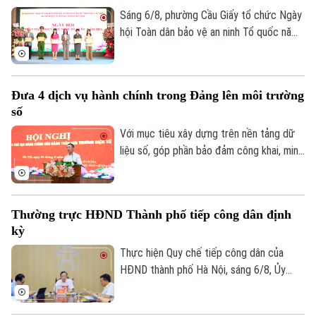
liệu. Tại phường Lĩnh Nam, nhiều giải pháp
Sáng 6/8, phường Cầu Giấy tổ chức Ngày
sáng tạo đang phát huy hiệu quả rõ nét.
hội Toàn dân bảo vệ an ninh Tổ quốc năm
2026 với sự tham dự của lãnh đạo thành
phố, lãnh đạo phường, lực lượng Công an,
đại diện các cơ quan, đơn vị, doanh
Đưa 4 dịch vụ hành chính trong Đảng lên môi trường
nghiệp và đông đảo nhân dân trên địa
số
bàn.
Với mục tiêu xây dựng trên nền tảng dữ
liệu số, góp phần bảo đảm công khai, minh
bạch và nâng cao hiệu quả điều hành, sáng
6/8, Đảng ủy UBND thành phố Hà Nội tổ
chức hội nghị tập huấn sử dụng 4 thủ tục
Thường trực HĐND Thành phố tiếp công dân định
hành chính của Đảng lên môi trường điện
kỳ
tử cho các tổ chức cơ sở Đảng trực
thuộc.
Thực hiện Quy chế tiếp công dân của
HĐND thành phố Hà Nội, sáng 6/8, Ủy
viên Thường trực, Trưởng Ban Đô thị
HĐND thành phố Trần Hợp Dũng đã tiếp