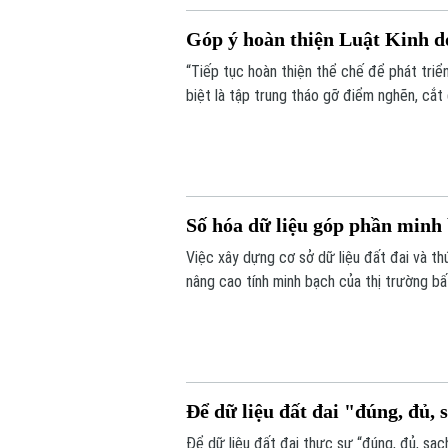
Góp ý hoàn thiện Luật Kinh d
“Tiếp tục hoàn thiện thể chế để phát triể
biệt là tập trung tháo gỡ điểm nghẽn, cắt
nước”. Đó là những nội dung được nhiều ch
thảo “Góp ý sửa đổi, bổ sung Luật kinh d
Số hóa dữ liệu góp phần minh 
Việc xây dựng cơ sở dữ liệu đất đai và t
nâng cao tính minh bạch của thị trường bấ
nối, cập nhật và chia sẻ đồng bộ.
Để dữ liệu đất đai "đúng, đủ, s
Để dữ liệu đất đai thực sự “đúng, đủ, sạch