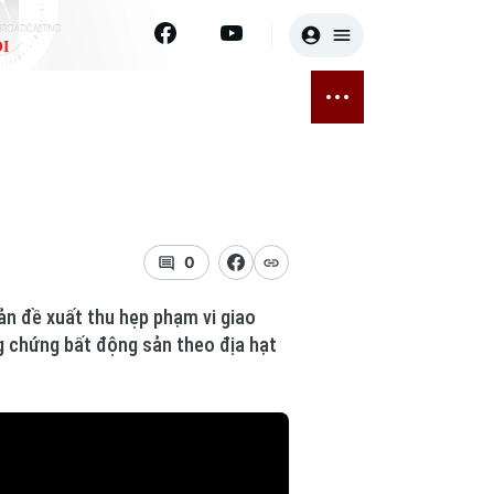
I
E
THỂ THAO
GIẢI TRÍ
ĐÃ PHÁT SÓNG
Bóng đá
Tin tức
ỡng
Quần vợt
Sao
sức khỏe
Golf
Điện ảnh
0
Thời trang
ản đề xuất thu hẹp phạm vi giao
ng chứng bất động sản theo địa hạt
Âm nhạc