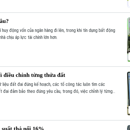
đâu?
phí huy động vốn của ngân hàng đi lên, trong khi tín dụng bất động
à chịu áp lực tài chính lớn hơn.
ì điều chỉnh từng thửa đất
liệu đất đai đúng kế hoạch, các tổ công tác luôn tìm các
ất đai đảm bảo theo đúng yêu cầu, trong đó, việc chỉnh lý từng
như trước đây đã và đang được xem là giải pháp tối ưu.
 suất thả nổi 16%