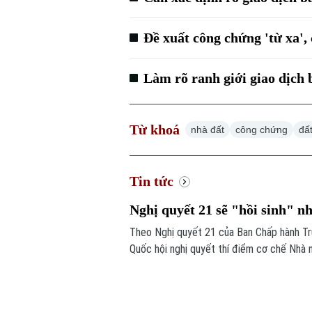
Đề xuất công chứng 'từ xa',
Làm rõ ranh giới giao dịch
Từ khoá
nhà đất
công chứng
đất
Tin tức
Nghị quyết 21 sẽ "hồi sinh" n
Theo Nghị quyết 21 của Ban Chấp hành Tr
Quốc hội nghị quyết thí điểm cơ chế Nhà 
còn khả năng thực hiện. Nếu được thông q
bổ sung quỹ nhà ở và giảm lãng phí tài ngu