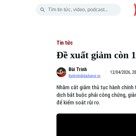
Thứ Sáu
THỜI SỰ
HÀ NỘI
THẾ GIỚI
07 Tháng 08, 2026
Hà Nội
Nhịp sống Hà Nộ
Tin tức
Tin tức
Đề xuất giảm còn 1
Chính trị
Người Hà Nội
Quân s
Bùi Trinh
Xã hội
Khoảnh khắc Hà 
Hồ sơ
12/04/2026, 2
Buitrinh@daihanoi.vn
An ninh trật tự
Ẩm thực
Người V
Nhằm cắt giảm thủ tục hành chính 
dịch bắt buộc phải công chứng, giả
Công nghệ
để kiểm soát rủi ro.
Skip Ad