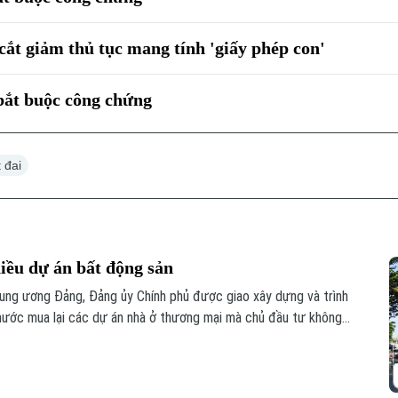
 cắt giảm thủ tục mang tính 'giấy phép con'
 bắt buộc công chứng
 đai
hiều dự án bất động sản
ung ương Đảng, Đảng ủy Chính phủ được giao xây dựng và trình
nước mua lại các dự án nhà ở thương mại mà chủ đầu tư không
ua, đây được kỳ vọng sẽ góp phần khơi thông nguồn lực đất đai,
yên.