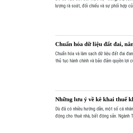
lượng rà soát, đối chiếu và sự phối hợp c
dịch cao điểm 45 ngày, với mục tiêu chuẩ
Chuẩn hóa dữ liệu đất đai, nâ
Chuẩn hóa và làm sạch dữ liệu đất đai đan
thủ tục hành chính và bảo đảm quyền lợi c
được triển khai đồng loạt từ từng thôn, t
đồng thuận của người dân.
Những lưu ý về kê khai thuế k
Dù đã có nhiều hướng dẫn, một số cá nhân,
động cho thuê nhà, bất động sản. Ngành T