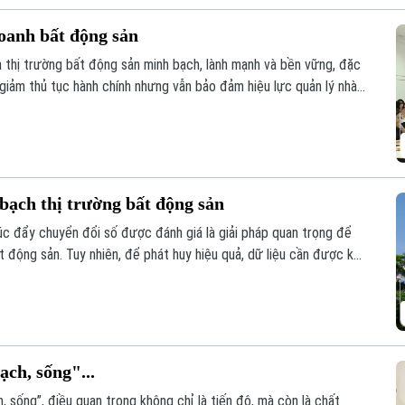
oanh bất động sản
n thị trường bất động sản minh bạch, lành mạnh và bền vững, đặc
 giảm thủ tục hành chính nhưng vẫn bảo đảm hiệu lực quản lý nhà
uyên gia, hiệp hội và doanh nghiệp đã đưa ra phân tích tại hội
oanh bất động sản 2023” tổ chức sáng 6/8.
bạch thị trường bất động sản
húc đẩy chuyển đổi số được đánh giá là giải pháp quan trọng để
t động sản. Tuy nhiên, để phát huy hiệu quả, dữ liệu cần được kết
ạch, sống"...
, sống”, điều quan trọng không chỉ là tiến độ, mà còn là chất