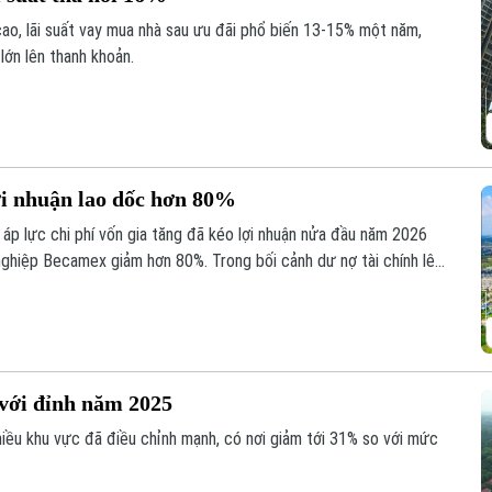
cao, lãi suất vay mua nhà sau ưu đãi phổ biến 13-15% một năm,
lớn lên thanh khoản.
ợi nhuận lao dốc hơn 80%
áp lực chi phí vốn gia tăng đã kéo lợi nhuận nửa đầu năm 2026
ghiệp Becamex giảm hơn 80%. Trong bối cảnh dư nợ tài chính lên
ũng giảm mạnh và lùi về vùng giá thấp nhất trong 5 năm.
với đỉnh năm 2025
nhiều khu vực đã điều chỉnh mạnh, có nơi giảm tới 31% so với mức