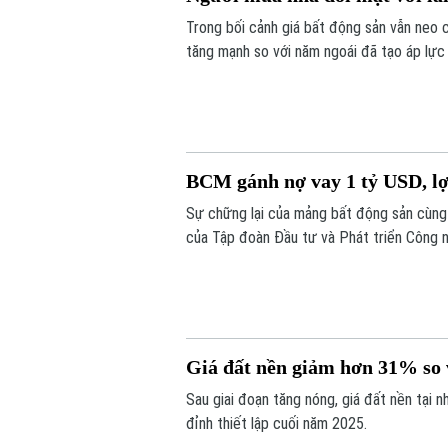
Trong bối cảnh giá bất động sản vẫn neo 
tăng mạnh so với năm ngoái đã tạo áp lực 
BCM gánh nợ vay 1 tỷ USD, l
Sự chững lại của mảng bất động sản cùng 
của Tập đoàn Đầu tư và Phát triển Công n
khoảng 1 tỷ USD, cổ phiếu doanh nghiệp c
Giá đất nền giảm hơn 31% so 
Sau giai đoạn tăng nóng, giá đất nền tại 
đỉnh thiết lập cuối năm 2025.