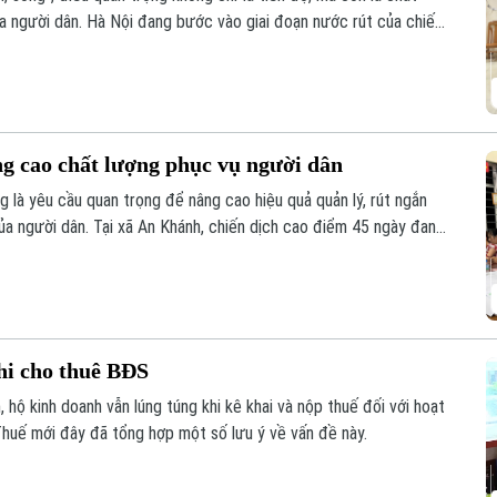
ủa người dân. Hà Nội đang bước vào giai đoạn nước rút của chiến
n hóa khoảng 4,1 triệu thửa đất và căn hộ trước ngày 25/8/2026.
ng cao chất lượng phục vụ người dân
g là yêu cầu quan trọng để nâng cao hiệu quả quản lý, rút ngắn
ủa người dân. Tại xã An Khánh, chiến dịch cao điểm 45 ngày đang
ừng khu dân cư, với sự vào cuộc của cả hệ thống chính trị và sự
hi cho thuê BĐS
 hộ kinh doanh vẫn lúng túng khi kê khai và nộp thuế đối với hoạt
huế mới đây đã tổng hợp một số lưu ý về vấn đề này.