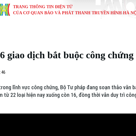
TRANG THÔNG TIN ĐIỆN TỬ
CỦA CƠ QUAN BÁO VÀ PHÁT THANH TRUYỀN HÌNH HÀ NỘ
KINH TẾ
NHÀ ĐẤT
TÀU VÀ XE
GIÁO DỤC
VĂN HÓA
SỨC KHỎ
i
Tin tức
Tin tức
Ô tô
Tin tức
Tin tức
Y tế
6 giao dịch bắt buộc công chứng
ự
Cafe sáng
Đầu tư
Tàu
Tuyển sinh
Làng nghề
Dinh dư
Nội
Tài chính Ngân hàng
Căn hộ
Xe máy
Hướng nghiệp
Di tích
Tư vấn 
0:46
iệt 4 phương
Doanh nghiệp
Đất đai
Thị trường
trong lĩnh vực công chứng, Bộ Tư pháp đang soạn thảo văn b
m từ 22 loại hiện nay xuống còn 16, đồng thời vẫn duy trì cô
Kinh nghiệm
Đánh giá