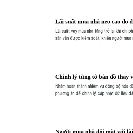
Lãi suất mua nhà neo cao do 
Lãi suất vay mua nhà tăng trở lại khi chi 
sản vẫn được kiểm soát, khiến người mua nh
Chỉnh lý từng tờ bản đồ thay v
Nhằm hoàn thành nhiệm vụ đồng bộ hóa dữ 
phương án để chỉnh lý, cập nhật dữ liệu đ
tờ bản đồ thay vì chỉnh lý từng thửa đất 
Người mua nhà đối mặt với lãi