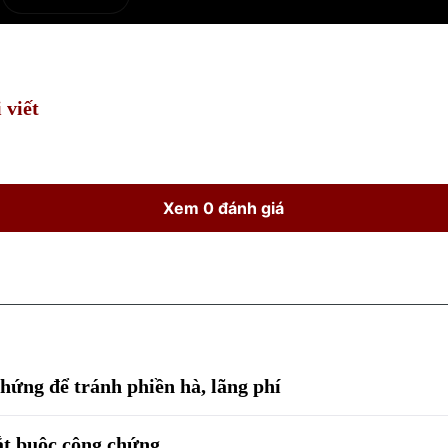
e
Current
Duration
Time
 viết
Xem 0 đánh giá
hứng để tránh phiền hà, lãng phí
ắt buộc công chứng