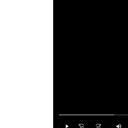
Loaded
:
20.80%