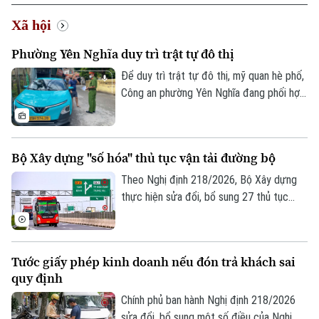
Xã hội
Phường Yên Nghĩa duy trì trật tự đô thị
Để duy trì trật tự đô thị, mỹ quan hè phố,
Công an phường Yên Nghĩa đang phối hợp
với các tổ dân phố để thực hiện hiệu quả
các giải pháp từ tuyên truyền, vận động
người dân đến tuần tra kiểm soát, xử lý
Bộ Xây dựng "số hóa" thủ tục vận tải đường bộ
nghiêm các trường hợp vi phạm trật tự
đô thị, nhằm chống ùn tắc đảm bảo an
Theo Nghị định 218/2026, Bộ Xây dựng
toàn giao thông.
thực hiện sửa đổi, bổ sung 27 thủ tục
hành chính lĩnh vực đường bộ, đồng thời
bãi bỏ 1 thủ tục. Nhiều quy trình được
đẩy mạnh thực hiện trực tuyến, khai thác
Tước giấy phép kinh doanh nếu đón trả khách sai
dữ liệu số, góp phần rút ngắn thời gian giải
quy định
quyết cho doanh nghiệp vận tải.
Chính phủ ban hành Nghị định 218/2026
sửa đổi, bổ sung một số điều của Nghị