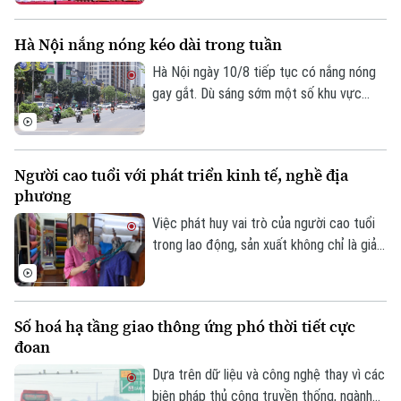
sau 1 giờ, toàn bộ số hàng được giới thiệu
trên phiên live đã được bán hết.
Hà Nội nắng nóng kéo dài trong tuần
Hà Nội ngày 10/8 tiếp tục có nắng nóng
gay gắt. Dù sáng sớm một số khu vực
ngoại thành có mưa nhỏ rải rác với nhiệt
độ 28-29 độ C, nhưng sau giờ cao điểm,
mây giảm nhanh, nắng gắt khiến nhiệt độ
Người cao tuổi với phát triển kinh tế, nghề địa
tăng cao.
phương
Việc phát huy vai trò của người cao tuổi
trong lao động, sản xuất không chỉ là giải
pháp thích ứng với xu hướng già hóa dân
số mà còn góp phần khai thác hiệu quả
nguồn nhân lực chất lượng, xây dựng nền
Số hoá hạ tầng giao thông ứng phó thời tiết cực
kinh tế phát triển bao trùm và bền vững.
đoan
Dựa trên dữ liệu và công nghệ thay vì các
biện pháp thủ công truyền thống, ngành