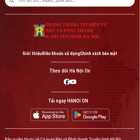
TRANG THÔNG TIN ĐIỆN TỬ
BÁO VÀ PHÁT THANH
& TRUYỀN HÌNH HÀ NỘI
Giới thiệu
Điều khoản sử dụng
Chính sách bảo mật
Theo dõi Hà Nội On
Tải ngay HANOI ON
Bản quyền thuộc về Cơ quan Báo và Phát thanh Truyền hình Hà Nội