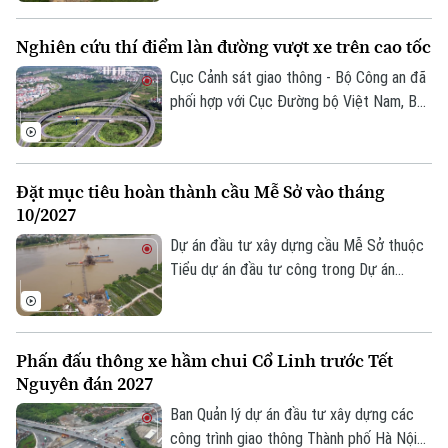
nối nhiều khu dân cư trên địa bàn xã
Phượng Dực. Hiện các đơn vị đang tích
Nghiên cứu thí điểm làn đường vượt xe trên cao tốc
cực tập trung thi công để sớm hoàn
thành dự án, trong đó đặc biệt quan tâm
Cục Cảnh sát giao thông - Bộ Công an đã
đến công tác bảo đảm an toàn giao thông
phối hợp với Cục Đường bộ Việt Nam, Bộ
và vệ sinh môi trường trong quá trình
Xây dựng nghiên cứu nhiều giải pháp tổ
thực hiện.
chức giao thông với tư duy mới. Một
trong số những giải pháp đó là nghiên cứu
Đặt mục tiêu hoàn thành cầu Mễ Sở vào tháng
bố trí làn đường ngoài cùng bên trái, sát
10/2027
dải phân cách giữa trên đường cao tốc
làm làn đường dành riêng để vượt xe.
Dự án đầu tư xây dựng cầu Mễ Sở thuộc
Tiểu dự án đầu tư công trong Dự án
thành phần 3 thuộc Dự án đường Vành đai
4 - Vùng Thủ đô Hà Nội được đặt mục
tiêu hoàn thành vào tháng 10/2027.
Phấn đấu thông xe hầm chui Cổ Linh trước Tết
Nguyên đán 2027
Ban Quản lý dự án đầu tư xây dựng các
công trình giao thông Thành phố Hà Nội