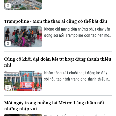
cho biết, công trường hầm chui Cổ Linh
đang được đẩy nhanh tiến độ, với mục
tiêu thông xe kỹ thuật trước Tết Nguyên
Trampoline - Môn thể thao ai cũng có thể bắt đầu
đán Đinh Mùi 2027.
Không chỉ mang đến những phút giây vận
động sôi nổi, Trampoline còn tạo nên một
không gian kết nối. Bên cạnh đó, mỗi cú
bật nhảy không chỉ giúp cơ thể linh hoạt
hơn mà còn mang đến cảm giác thư giãn,
Củng cố khối đại đoàn kết từ hoạt động thanh thiếu
tích cực sau những bộn bề của cuộc
nhi
sống, đồng thời rất hiệu quả trong việc
cải thiện vấn đề về cơ, xương, khớp.
Nhằm tổng kết chuỗi hoạt động hè đầy
sôi nổi, tạo hành trang cho thanh thiếu nhi
sẵn sàng bước vào năm học mới, xã Đông
Anh đã tổ chức Hội trại hè 2026 với sự
tham gia của 3000 thiếu nhi từ 36 thôn
Một ngày trong buồng lái Metro: Lặng thầm nối
trên địa bàn.
Bản quyền thuộc về Cơ quan Báo và Phát thanh Truyền hình Hà Nội Giấy
những nhịp vui
phép số: Số 63/GP-TTDT, cấp ngày 10/05/2023