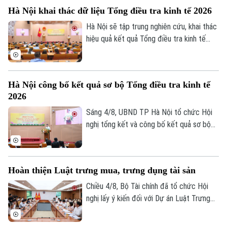
Đã phát sóng
ngoại tệ.
Hà Nội khai thác dữ liệu Tổng điều tra kinh tế 2026
Golf
Sao
Hà Nội sẽ tập trung nghiên cứu, khai thác
hiệu quả kết quả Tổng điều tra kinh tế
Điện ảnh
năm 2026 để phục vụ hoạch định chính
sách, xây dựng kịch bản phát triển kinh tế
Thời trang
- xã hội. Đây là chỉ đạo của Phó Chủ tịch
Hà Nội công bố kết quả sơ bộ Tổng điều tra kinh tế
UBND thành phố Hà Nội Nguyễn Xuân
Âm nhạc
2026
Lưu, Trưởng Ban Chỉ đạo Tổng điều tra
kinh tế năm 2026 thành phố tại Hội nghị
Sáng 4/8, UBND TP Hà Nội tổ chức Hội
tổng kết và công bố kết quả sơ bộ Tổng
nghị tổng kết và công bố kết quả sơ bộ
điều tra kinh tế năm 2026.
Tổng điều tra kinh tế năm 2026. Hội nghị
do Phó Chủ tịch UBND thành phố Nguyễn
Xuân Lưu, Trưởng Ban Chỉ đạo Tổng điều
Hoàn thiện Luật trưng mua, trưng dụng tài sản
tra kinh tế năm 2026 thành phố Hà Nội
chủ trì.
Chiều 4/8, Bộ Tài chính đã tổ chức Hội
nghị lấy ý kiến đối với Dự án Luật Trưng
mua, trưng dụng tài sản (sửa đổi), nhằm
hoàn thiện cơ sở pháp lý về huy động