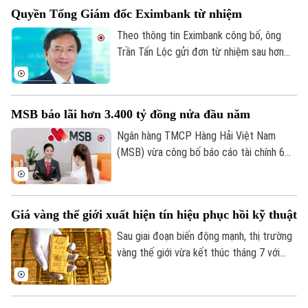
năm trước.
Quyền Tổng Giám đốc Eximbank từ nhiệm
Theo thông tin Eximbank công bố, ông
Trần Tấn Lộc gửi đơn từ nhiệm sau hơn
một năm đảm nhiệm cương vị Quyền Tổng
giám đốc, kể từ tháng 7/2025. Sau khi
ông Lộc rời vị trí, Ban điều hành Eximbank
MSB báo lãi hơn 3.400 tỷ đồng nửa đầu năm
còn 6 thành viên.
Ngân hàng TMCP Hàng Hải Việt Nam
(MSB) vừa công bố báo cáo tài chính 6
tháng đầu năm 2026 với lợi nhuận trước
thuế đạt hơn 3.400 tỷ đồng. Tổng tài sản
của ngân hàng đạt gần 441.000 tỷ đồng,
Giá vàng thế giới xuất hiện tín hiệu phục hồi kỹ thuật
tăng hơn 8% so với cuối năm 2025.
Bản quyền thuộc về Cơ quan Báo và Phát thanh Truyền hình Hà Nội Giấy
Sau giai đoạn biến động mạnh, thị trường
phép số: Số 63/GP-TTDT, cấp ngày 10/05/2023
vàng thế giới vừa kết thúc tháng 7 với
những tín hiệu phục hồi kỹ thuật đáng chú
TRANG THÔNG TIN ĐIỆN TỬ
ý. Dù giá thế giới vừa trải qua một phiên
CỦA CƠ QUAN BÁO VÀ PHÁT THANH TRUYỀN HÌNH HÀ NỘI
giảm sâu, song các chuyên gia nhận định