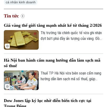
cá nhân kinh doanh
Tin tức
Giá vàng thế giới tăng mạnh nhất kể từ tháng 2/2026
Thị trường tài chính quốc tế vừa ghi nhận
đợt bứt phá đầy ấn tượng của vàng. Đồng
USD suy yếu, lợi suất trái phiếu Kho bạc
Mỹ giảm và những tín hiệu tích cực từ
các cuộc đàm phán giữa Mỹ và Iran được
Hà Nội ban hành cẩm nang hướng dẫn làm sạch mã
cho là các yếu tố làm thay đổi tâm lý của
số thuế
giới đầu tư.
Thuế TP Hà Nội vừa biên soạn cẩm nang
hướng dẫn làm sạch mã số thuế, giúp
người nộp thuế nhận biết trạng thái mã số
thuế, xử lý các trường hợp cần cập nhật
thông tin và hạn chế phát sinh vướng mắc
Dow Jones lập kỷ lục nhờ diễn biến tích cực tại
trong quá trình thực hiện nghĩa vụ thuế.
Trung Đông