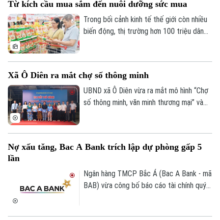
Từ kích cầu mua sắm đến nuôi dưỡng sức mua
vùng lãnh thổ, hội nghị đã khẳng định vai
trò của Hà Nội là điểm kết nối tri thức và
Trong bối cảnh kinh tế thế giới còn nhiều
hợp tác học thuật quốc tế.
biến động, thị trường hơn 100 triệu dân
tiếp tục là điểm tựa quan trọng của tăng
trưởng. Tuy nhiên, khi người tiêu dùng
ngày càng thận trọng, kích cầu không thể
Xã Ô Diên ra mắt chợ số thông minh
chỉ dựa vào khuyến mại. Yêu cầu đặt ra là
kết nối hiệu quả sản xuất với phân phối,
UBND xã Ô Diên vừa ra mắt mô hình “Chợ
mở rộng thương mại điện tử, thanh toán
số thông minh, văn minh thương mại” và
số và củng cố niềm tin thị trường.
“Tuyến đường Phan Xích thanh toán
không dùng tiền mặt”, góp phần thúc đẩy
chuyển đổi số trong hoạt động thương
Nợ xấu tăng, Bac A Bank trích lập dự phòng gấp 5
mại và từng bước xây dựng kinh tế số
lần
trên địa bàn.
Ngân hàng TMCP Bắc Á (Bac A Bank - mã
BAB) vừa công bố báo cáo tài chính quý
II/2026 với lợi nhuận trước thuế đạt 304
tỷ đồng, gần như đi ngang so với cùng kỳ