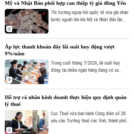
Mỹ và Nhật Bản phối hợp can thiệp tỷ giá đồng Yên
Số 3-5 Huỳnh Thúc Kháng-Phường Láng-Hà Nội
kim loại quý đang dần hình thành nền giá
vững chắc, tạo tiền đề cho khả năng đảo
Thị trường ngoại hối quốc tế vừa ghi nhận
Giám đốc: VŨ MINH TUẤN
chiều trong trung hạn.
bước ngoặt lớn khi Mỹ và Nhật Bản lần
Phó Giám đốc: Nguyễn Kim Khiêm, Nguyễn Minh Đức, Nguyễn Thành Lợi
đầu tiên sau gần 30 năm phối hợp can
thiệp trực tiếp để hỗ trợ đồng Yên. Động
thái này diễn ra trong bối cảnh đồng nội
Áp lực thanh khoản đẩy lãi suất huy động vượt
tệ Nhật Bản liên tục suy yếu, đe dọa đến
9%/năm
ổn định kinh tế khu vực.
Trong cuối tháng 7/2026, lãi suất huy
động tại nhiều ngân hàng đang có xu
hướng tăng trở lại, thậm chí vượt 9%/năm
với các kỳ hạn và điều kiện đặc biệt. Diễn
biến này phản ánh áp lực cân đối nguồn
Hỗ trợ cá nhân kinh doanh thực hiện quy định quản
vốn trong bối cảnh tín dụng tăng nhanh
lý thuế
hơn huy động, thanh khoản hệ thống chịu
nhiều sức ép và nhu cầu vốn của nền kinh
Cục Thuế vừa ban hành Công điện số 28
tế tiếp tục gia tăng.
yêu cầu Trưởng thuế các tỉnh, thành phố
tập trung nguồn lực hỗ trợ hộ, cá nhân