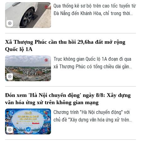
ngừa tai nạn.
Qua thống kê sơ bộ trên cao tốc tuyến từ
Đà Nẵng đến Khánh Hòa, chỉ trong thời
gian ngắn đã có hơn 70 phương tiện bị nổ
lốp do vật sắc nhọn đâm vào. Ngay khi
truy tìm được người làm rơi các vật sắc
Xã Thượng Phúc cần thu hồi 29,6ha đất mở rộng
nhọn dẫn tới các vụ nổ lốp, Cục CSGT đã
Quốc lộ 1A
phát đi thông báo tìm nạn nhân để có
hướng xử lý, bảo vệ quyền lợi người tham
Trục không gian Quốc lộ 1A đoạn đi qua
gia giao thông.
xã Thượng Phúc có tổng chiều dài gần
2,9km. Để triển khai dự án, địa phương
Theo dõi Hà Nội On
cần thu hồi khoảng 29,6 ha đất đi qua địa
bàn 7 thôn.
Đón xem 'Hà Nội chuyển động' ngày 8/8: Xây dựng
văn hóa ứng xử trên không gian mạng
Chương trình "Hà Nội chuyển động" với
chủ đề "Xây dựng văn hóa ứng xử trên
không gian mạng" sẽ phát sóng trực tiếp
trên các nền tảng của Cơ quan Báo và