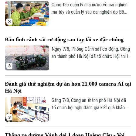
tập và xác định danh tính hài cốt liệt sĩ"
Công tác quản lý nhà nước về cai nghiện
trên địa bàn Thủ đô.
ma túy và quản lý sau cai nghiện do Bộ
Công an tiếp nhận thực hiện trong hơn
một năm qua đã từng bước đi vào nền
nếp và đạt được nhiều kết quả tích cực.
Bản lĩnh cảnh sát cơ động sau tay lái xe đặc chủng
Ngày 7/8, Phòng Cảnh sát cơ động, Công
an thành phố Hà Nội đã tổ chức Hội thi lái
xe giỏi thực hành kỹ chiến thuật trên
phương tiện đặc chủng. Đây là sân chơi
để những tay lái thép thể hiện bản lĩnh, kỹ
Đánh giá thử nghiệm dự án hơn 21.000 camera AI tại
năng xử lý tình huống phức tạp, khẳng
Hà Nội
định sức mạnh cơ động, sẵn sàng chiến
đấu.
Sáng 7/8, Công an thành phố Hà Nội đã
tổ chức hội nghị đánh giá kết quả khảo
sát và thử nghiệm hệ thống hơn 21.000
camera AI. Trung tướng Nguyễn Thanh
Tùng, Ủy viên Ban Thường vụ Thành ủy,
Thông xe đường Vành đai 1 đoạn Hoàng Cầu - Voi