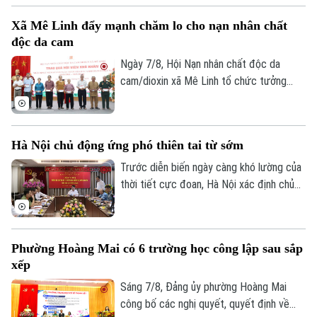
trên địa bàn xã.
Tòa soạn
Tòa soạn
Xã Mê Linh đẩy mạnh chăm lo cho nạn nhân chất
0865.116.699 (hotline)
0865.116.699
độc da cam
Ngày 7/8, Hội Nạn nhân chất độc da
cam/dioxin xã Mê Linh tổ chức tưởng
niệm 65 năm Ngày Thảm họa da cam ở
Việt Nam (10/8/1961 – 10/8/2026).
Hà Nội chủ động ứng phó thiên tai từ sớm
Trước diễn biến ngày càng khó lường của
thời tiết cực đoan, Hà Nội xác định chủ
động phòng ngừa, chuẩn bị lực lượng và
sẵn sàng ứng phó là yêu cầu xuyên suốt
trong công tác phòng, chống thiên tai và
Phường Hoàng Mai có 6 trường học công lập sau sắp
tìm kiếm cứu nạn.
xếp
Sáng 7/8, Đảng ủy phường Hoàng Mai
công bố các nghị quyết, quyết định về