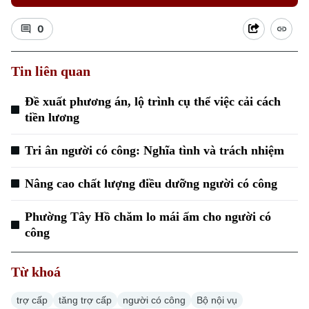
0
Tin liên quan
Đề xuất phương án, lộ trình cụ thể việc cải cách
tiền lương
Tri ân người có công: Nghĩa tình và trách nhiệm
Nâng cao chất lượng điều dưỡng người có công
Phường Tây Hồ chăm lo mái ấm cho người có
công
Chuyên mục
Thời sự
Từ khoá
trợ cấp
tăng trợ cấp
người có công
Bộ nội vụ
Hà Nội