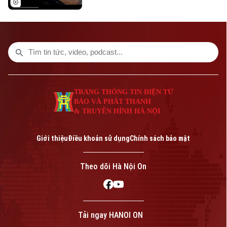
Phó Giám đốc: Nguyễn Kim Khiêm, Nguyễn Minh Đức, Nguyễn Thành Lợi
ảnh, khi nhiều nhà làm phim bắt đầu tìm
cách ứng dụng công nghệ này vào quá
trình sản xuất và hậu kỳ.
TRANG THÔNG TIN ĐIỆN TỬ
BÁO VÀ PHÁT THANH
& TRUYỀN HÌNH HÀ NỘI
Giới thiệu
Điều khoản sử dụng
Chính sách bảo mật
Theo dõi Hà Nội On
Tải ngay HANOI ON