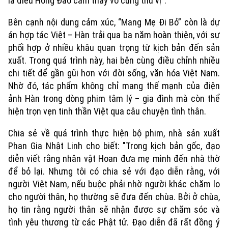
là điều Hồng Đào cảm thấy vô cùng thú vị".
Bên cạnh nội dung cảm xúc, “Mang Mẹ Đi Bỏ” còn là dự
án hợp tác Việt – Hàn trải qua ba năm hoàn thiện, với sự
phối hợp ở nhiều khâu quan trọng từ kịch bản đến sản
xuất. Trong quá trình này, hai bên cùng điều chỉnh nhiều
chi tiết để gần gũi hơn với đời sống, văn hóa Việt Nam.
Nhờ đó, tác phẩm không chỉ mang thế mạnh của điện
ảnh Hàn trong dòng phim tâm lý – gia đình mà còn thể
hiện trọn vẹn tinh thần Việt qua câu chuyện tình thân.
Chia sẻ về quá trình thực hiện bộ phim, nhà sản xuất
Phan Gia Nhật Linh cho biết: "Trong kịch bản gốc, đạo
Chuyên mục
diễn viết rằng nhân vật Hoan đưa mẹ mình đến nhà thờ
Thời sự
để bỏ lại. Nhưng tôi có chia sẻ với đạo diễn rằng, với
người Việt Nam, nếu buộc phải nhờ người khác chăm lo
cho người thân, họ thường sẽ đưa đến chùa. Bởi ở chùa,
Hà Nội
Hà Nội
họ tin rằng người thân sẽ nhận được sự chăm sóc và
Chính trị
tình yêu thương từ các Phật tử. Đạo diễn đã rất đồng ý
Nhịp sống Hà Nội
Thế giới