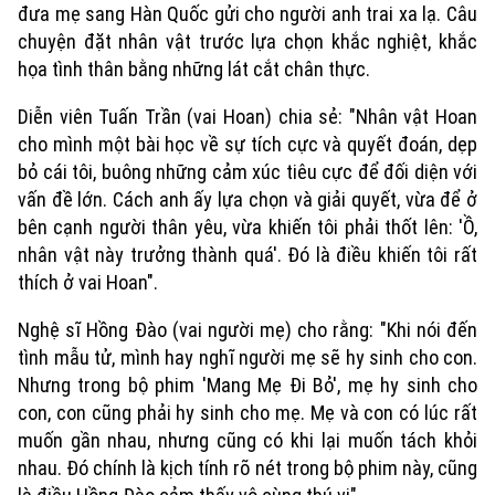
đưa mẹ sang Hàn Quốc gửi cho người anh trai xa lạ. Câu
chuyện đặt nhân vật trước lựa chọn khắc nghiệt, khắc
họa tình thân bằng những lát cắt chân thực.
Diễn viên Tuấn Trần (vai Hoan) chia sẻ: "Nhân vật Hoan
cho mình một bài học về sự tích cực và quyết đoán, dẹp
bỏ cái tôi, buông những cảm xúc tiêu cực để đối diện với
vấn đề lớn. Cách anh ấy lựa chọn và giải quyết, vừa để ở
bên cạnh người thân yêu, vừa khiến tôi phải thốt lên: 'Ồ,
nhân vật này trưởng thành quá'. Đó là điều khiến tôi rất
thích ở vai Hoan".
Nghệ sĩ Hồng Đào (vai người mẹ) cho rằng: "Khi nói đến
tình mẫu tử, mình hay nghĩ người mẹ sẽ hy sinh cho con.
Nhưng trong bộ phim 'Mang Mẹ Đi Bỏ', mẹ hy sinh cho
con, con cũng phải hy sinh cho mẹ. Mẹ và con có lúc rất
muốn gần nhau, nhưng cũng có khi lại muốn tách khỏi
nhau. Đó chính là kịch tính rõ nét trong bộ phim này, cũng