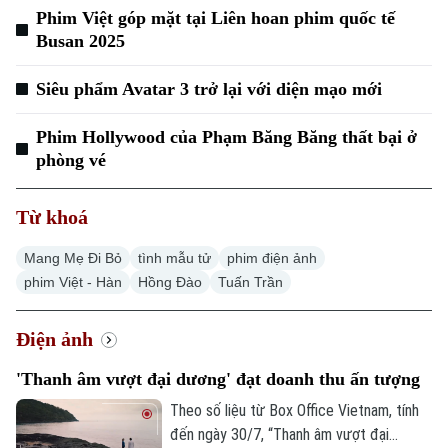
Bóng đá
Giải trí
Phim Việt góp mặt tại Liên hoan phim quốc tế
Tư vấn sức khỏe
Busan 2025
Quần vợt
Tin tức
Đã phát sóng
Siêu phẩm Avatar 3 trở lại với diện mạo mới
Golf
Sao
Phim Hollywood của Phạm Băng Băng thất bại ở
Điện ảnh
phòng vé
Thời trang
Từ khoá
Âm nhạc
Mang Mẹ Đi Bỏ
tình mẫu tử
phim điện ảnh
phim Việt - Hàn
Hồng Đào
Tuấn Trần
Điện ảnh
'Thanh âm vượt đại dương' đạt doanh thu ấn tượng
Theo số liệu từ Box Office Vietnam, tính
đến ngày 30/7, “Thanh âm vượt đại