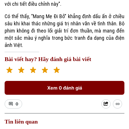
với chi tiết điều chỉnh này".
Xã hội
Người Hà Nội
Tin tức
Có thể thấy, “Mang Mẹ Đi Bỏ” khẳng định dấu ấn ở chiều
Kinh tế
An ninh trật tự
sâu khi khai thác những giá trị nhân văn về tình thân. Bộ
Khoảnh khắc Hà Nội
Quân sự
phim không đi theo lối giải trí đơn thuần, mà mang đến
Tin tức
Nhà đất
Công nghệ
một sắc màu ý nghĩa trong bức tranh đa dạng của điện
Ẩm thực
Hồ sơ
Cafe sáng
ảnh Việt.
Tin tức
Tàu và Xe
Người Việt 4 phương
Tài chính Ngân hàng
Bài viết hay? Hãy đánh giá bài viết
Đầu tư
Ô tô
Giáo dục
Doanh nghiệp
Căn hộ
Tàu
Tin tức
Văn hóa
Đất đai
Xem 0 đánh giá
Xe máy
Tuyển sinh
Tin tức
Sức khỏe
Kinh nghiệm
Thị trường
0
Hướng nghiệp
Làng nghề
Y tế
Thể thao
Đánh giá
Tin liên quan
Di tích
Dinh dưỡng