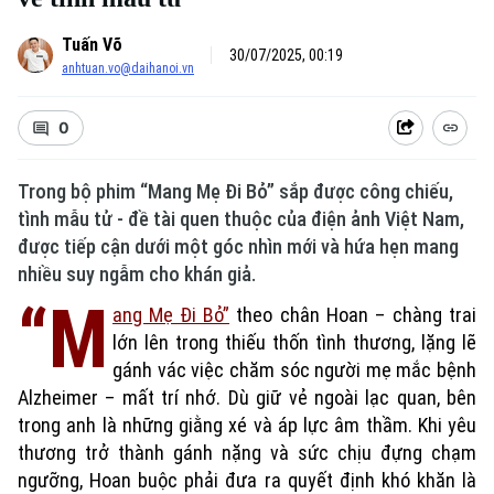
Tuấn Võ
30/07/2025, 00:19
anhtuan.vo@daihanoi.vn
0
Trong bộ phim “Mang Mẹ Đi Bỏ” sắp được công chiếu,
tình mẫu tử - đề tài quen thuộc của điện ảnh Việt Nam,
được tiếp cận dưới một góc nhìn mới và hứa hẹn mang
nhiều suy ngẫm cho khán giả.
“M
ang Mẹ Đi Bỏ”
theo chân Hoan – chàng trai
lớn lên trong thiếu thốn tình thương, lặng lẽ
gánh vác việc chăm sóc người mẹ mắc bệnh
Alzheimer – mất trí nhớ. Dù giữ vẻ ngoài lạc quan, bên
trong anh là những giằng xé và áp lực âm thầm. Khi yêu
Xu hướng
thương trở thành gánh nặng và sức chịu đựng chạm
ngưỡng, Hoan buộc phải đưa ra quyết định khó khăn là