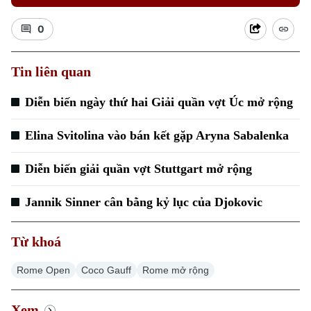
0
Tin liên quan
Diễn biến ngày thứ hai Giải quần vợt Úc mở rộng
Elina Svitolina vào bán kết gặp Aryna Sabalenka
Diễn biến giải quần vợt Stuttgart mở rộng
Jannik Sinner cân bằng kỷ lục của Djokovic
Chuyên mục
Thời sự
Từ khoá
Rome Open
Coco Gauff
Rome mở rộng
Hà Nội
Hà Nội
Xem
Chính trị