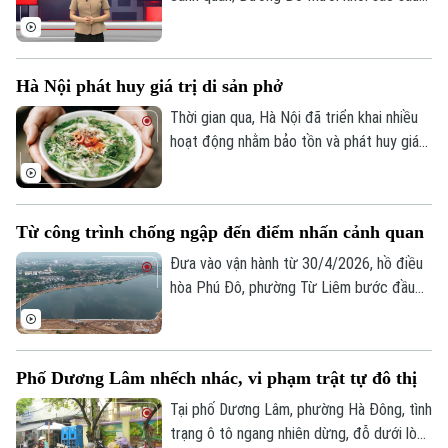
thực hành.
chỉnh trang; Phố Dương Lâm nhếch nhác,
vi phạm trật tự đô thị... là nội dung đáng
chú ý trong bản tin hôm nay.
Hà Nội phát huy giá trị di sản phở
Thời gian qua, Hà Nội đã triển khai nhiều
hoạt động nhằm bảo tồn và phát huy giá
trị của Phở Hà Nội; đồng thời phát động
Theo dõi Hà Nội On
cuộc thi "Sáng tạo IP văn hóa từ di sản
văn hóa phi vật thể Phở Hà Nội". Những
Từ công trình chống ngập đến điểm nhấn cảnh quan
chuyển động ấy cho thấy một cách tiếp
cận mới: không chỉ bảo tồn một món ăn
Đưa vào vận hành từ 30/4/2026, hồ điều
truyền thống, mà còn kiến tạo những giá
hòa Phú Đô, phường Từ Liêm bước đầu
trị mới từ di sản để phục vụ phát triển văn
đã phát huy hiệu quả trong việc điều tiết
hóa và công nghiệp sáng tạo.
nước, góp phần giảm tình trạng ngập úng
tại khu vực phía Tây Thủ đô.
Phố Dương Lâm nhếch nhác, vi phạm trật tự đô thị
Tại phố Dương Lâm, phường Hà Đông, tình
trạng ô tô ngang nhiên dừng, đỗ dưới lòng