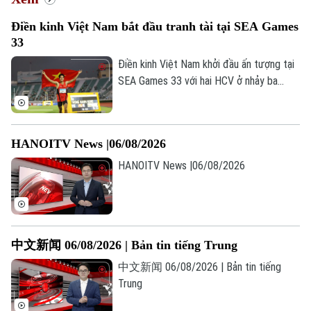
Nhịp sống Hà Nội
Thế giới
Điền kinh Việt Nam bắt đầu tranh tài tại SEA Games
Xã hội
Người Hà Nội
33
Tin tức
Kinh tế
An ninh trật tự
Điền kinh Việt Nam khởi đầu ấn tượng tại
Khoảnh khắc Hà Nội
Quân sự
SEA Games 33 với hai HCV ở nhảy ba
Tin tức
Nhà đất
Công nghệ
bước và 1.500 mét nữ, cùng hai tấm HCĐ
Ẩm thực
Hồ sơ
ở 1.500 mét nam và ném đĩa.
Cafe sáng
Tin tức
Tàu và Xe
Người Việt 4 phương
HANOITV News |06/08/2026
Tài chính Ngân hàng
Đầu tư
Ô tô
HANOITV News |06/08/2026
Giáo dục
Doanh nghiệp
Căn hộ
Tàu
Tin tức
Văn hóa
Đất đai
Xe máy
Tuyển sinh
Tin tức
中文新闻 06/08/2026 | Bản tin tiếng Trung
Sức khỏe
Kinh nghiệm
Thị trường
中文新闻 06/08/2026 | Bản tin tiếng
Hướng nghiệp
Làng nghề
Y tế
Trung
Thể thao
Đánh giá
Di tích