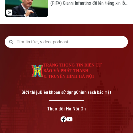
(FIFA) Gianni Infantino đã lên tiếng xin lỗi
về nỗ lực bị chỉ trích là đáng hổ thẹn
nhằm thương mại hóa World Cup, nhưng
Bản quyền thuộc về Cơ quan Báo và Phát thanh Truyền hình Hà Nội Giấy
kiên quyết không từ chức.
phép số: Số 63/GP-TTDT, cấp ngày 10/05/2023
TRANG THÔNG TIN ĐIỆN TỬ
CỦA CƠ QUAN BÁO VÀ PHÁT THANH TRUYỀN HÌNH HÀ NỘI
Số 3-5 Huỳnh Thúc Kháng-Phường Láng-Hà Nội
TRANG THÔNG TIN ĐIỆN TỬ
Giám đốc: VŨ MINH TUẤN
BÁO VÀ PHÁT THANH
& TRUYỀN HÌNH HÀ NỘI
Phó Giám đốc: Nguyễn Kim Khiêm, Nguyễn Minh Đức, Nguyễn Thành Lợi
Giới thiệu
Điều khoản sử dụng
Chính sách bảo mật
Theo dõi Hà Nội On