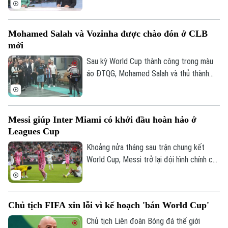
vẽ “bản đồ phở Việt” trên thế giới... là một
số nội dung đáng chú ý trong chương
Mohamed Salah và Vozinha được chào đón ở CLB
trình hôm nay.
mới
Sau kỳ World Cup thành công trong màu
áo ĐTQG, Mohamed Salah và thủ thành
Vozinha vừa có bến đỗ mới và đều được
các CĐV chào đón như những người hùng.
Messi giúp Inter Miami có khởi đầu hoàn hảo ở
Leagues Cup
Khoảng nửa tháng sau trận chung kết
World Cup, Messi trở lại đội hình chính của
Inter Miami; anh lập tức ghi bàn với cú
đúp và 1 kiến tạo để vượt mốc 920 bàn
trong sự nghiệp, trong trận thắng San
Chủ tịch FIFA xin lỗi vì kế hoạch 'bán World Cup'
Luis (Mexico) tỷ số 4-2 vào sáng nay.
Chủ tịch Liên đoàn Bóng đá thế giới