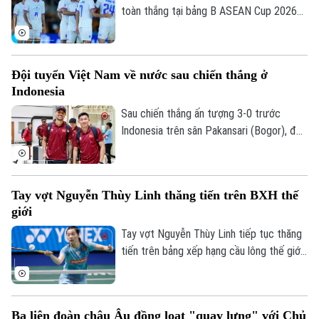
toàn thắng tại bảng B ASEAN Cup 2026
khi vượt qua Philippines trong trận đấu
diễn ra tối 4/8.
Đội tuyển Việt Nam về nước sau chiến thắng ở
Indonesia
Sau chiến thắng ấn tượng 3-0 trước
Indonesia trên sân Pakansari (Bogor), đội
tuyển Việt Nam đã trở về Hà Nội để
chuẩn bị cho lượt trận cuối bảng A
ASEAN Cup 2026 gặp Campuchia.
Tay vợt Nguyễn Thùy Linh thăng tiến trên BXH thế
giới
Tay vợt Nguyễn Thùy Linh tiếp tục thăng
tiến trên bảng xếp hạng cầu lông thế giới
sau hành trình ấn tượng tại Taipei Open
2026. Đây hứa hẹn là cú hích quan trọng
để tay vợt nữ số một Việt Nam tự tin
Ba liên đoàn châu Âu đồng loạt "quay lưng" với Chủ