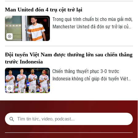
Phó Giám đốc: Nguyễn Kim Khiêm, Nguyễn Minh Đức, Nguyễn Thành Lợi
Man United đón 4 trụ cột trở lại
Trong quá trình chuẩn bị cho mùa giải mới,
Manchester United đã đón sự trở lại của
bốn trụ cột gồm Bruno Fernandes, Diogo
Dalot, Matheus Cunha và Noussair
Mazraoui sau kỳ World Cup 2026.
Đội tuyển Việt Nam được thưởng lớn sau chiến thắng
trước Indonesia
Chiến thắng thuyết phục 3-0 trước
Indonesia không chỉ giúp đội tuyển Việt
Nam mở rộng cơ hội giành vé vào bán kết
ASEAN Cup 2026, mà còn mang về khoản
thưởng khích lệ tinh thần đầy giá trị.