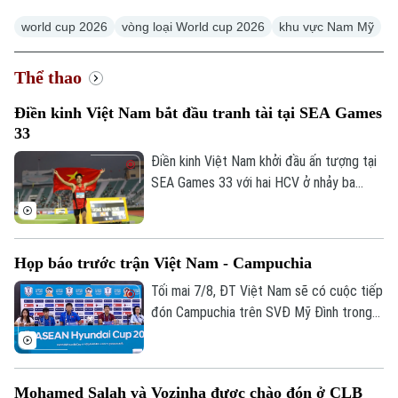
world cup 2026
vòng loại World cup 2026
khu vực Nam Mỹ
Thể thao
Điền kinh Việt Nam bắt đầu tranh tài tại SEA Games
33
Điền kinh Việt Nam khởi đầu ấn tượng tại
SEA Games 33 với hai HCV ở nhảy ba
bước và 1.500 mét nữ, cùng hai tấm HCĐ
ở 1.500 mét nam và ném đĩa.
Họp báo trước trận Việt Nam - Campuchia
Tối mai 7/8, ĐT Việt Nam sẽ có cuộc tiếp
đón Campuchia trên SVĐ Mỹ Đình trong
khuôn khổ lượt cuối vòng bảng ASEAN
Chuyên mục
Cup 2026. Sáng 6/8, hai đội cũng đã có
cuộc họp báo để chia sẻ thông tin trước
Thời sự
Mohamed Salah và Vozinha được chào đón ở CLB
trận.