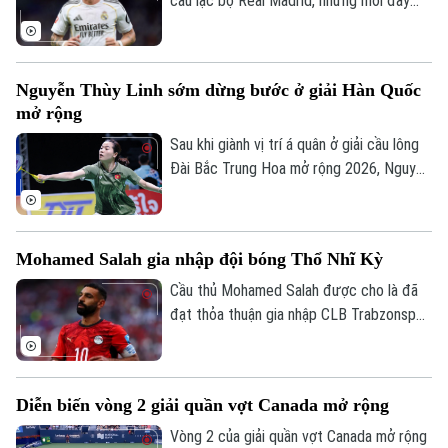
câu lạc bộ Real Madrid, nhưng mới đây
sẵn sàng cho sự kiện võ thuật quốc tế
cầu thủ người Argentina Mastatuono đã
đầu tiên được tổ chức tại Thủ đô.
gây bất ngờ khi phải rời đội bóng Hoàng
gia Tây Ban Nha theo dạng cho mượn.
Nguyễn Thùy Linh sớm dừng bước ở giải Hàn Quốc
mở rộng
Sau khi giành vị trí á quân ở giải cầu lông
Đài Bắc Trung Hoa mở rộng 2026, Nguyễn
Thùy Linh tiếp tục tranh tài ở giải Hàn
Quốc Masters, cũng nằm trong hệ thống
World Tour Super 300 của Liên đoàn Cầu
Mohamed Salah gia nhập đội bóng Thổ Nhĩ Kỳ
lông thế giới. Tuy nhiên đại diện của Việt
Nam đã không thể tiến sâu.
Cầu thủ Mohamed Salah được cho là đã
đạt thỏa thuận gia nhập CLB Trabzonspor
theo dạng chuyển nhượng tự do sau khi
chia tay Liverpool vào cuối mùa giải
2025/26.
Diễn biến vòng 2 giải quần vợt Canada mở rộng
Vòng 2 của giải quần vợt Canada mở rộng