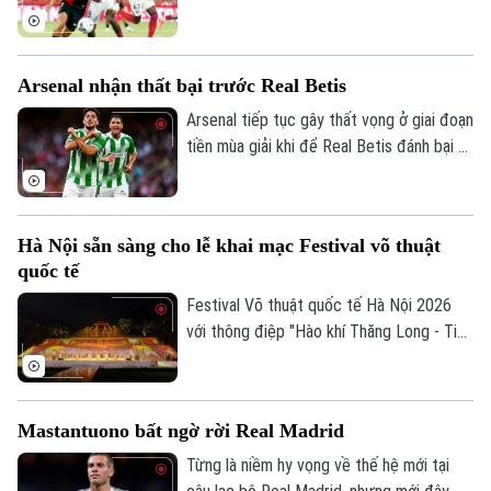
ngờ thua 0-3 trước Mallorca. Thầy trò
Enrique chỉ còn một trận giao hữu để
hoàn thiện đội hình trước khi bước vào
Arsenal nhận thất bại trước Real Betis
trận tranh Siêu cúp châu Âu gặp Aston
Villa vào ngày 12/8.
Arsenal tiếp tục gây thất vọng ở giai đoạn
tiền mùa giải khi để Real Betis đánh bại 3-
1 tại Dublin.
Hà Nội sẵn sàng cho lễ khai mạc Festival võ thuật
quốc tế
Festival Võ thuật quốc tế Hà Nội 2026
với thông điệp "Hào khí Thăng Long - Tinh
Theo dõi Hà Nội On
hoa võ Việt" sẽ diễn ra từ ngày 7 đến 9/8
tại Hoàng thành Thăng Long, quy tụ
khoảng 2.000 võ sư, huấn luyện viên, vận
Mastantuono bất ngờ rời Real Madrid
động viên trong nước và quốc tế. Những
ngày này, mọi công tác chuẩn bị đang
Từng là niềm hy vọng về thế hệ mới tại
được Ban tổ chức gấp rút hoàn thiện để