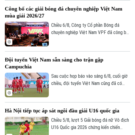
Thị trường
kiên quyết không từ chức.
Hướng nghiệp
Công bố các giải bóng đá chuyên nghiệp Việt Nam
Làng nghề
Y tế
Thể thao
mùa giải 2026/27
Đánh giá
Di tích
Chiều 6/8, Công ty Cổ phần Bóng đá
Dinh dưỡng
Bóng đá
Giải trí
chuyên nghiệp Việt Nam VPF đã công bố
các giải bóng đá chuyên nghiệp Việt Nam
Tư vấn sức khỏe
Quần vợt
Tin tức
mùa giải 2026/2027. Trong đó, được quan
Đã phát sóng
tâm nhất là lễ bốc thăm và xếp lịch thi
Golf
Đội tuyển Việt Nam sẵn sàng cho trận gặp
Sao
đấu chính thức cho giải V.League 1 mùa
Campuchia
giải năm nay.
Điện ảnh
Sau cuộc họp báo vào sáng 6/8, cuối giờ
chiều, đội tuyển Việt Nam cũng đã có
Thời trang
buổi tập cuối trên SVĐ Quốc gia Mỹ Đình
để làm quen sân đấu chính thức. Tinh thần
Âm nhạc
của toàn đội đang lên cao sau trận thắng
Hà Nội tiếp tục áp sát ngôi đầu giải U16 quốc gia
tưng bừng trước Indonesia ngay trên sân
khách.
Chiều 5/8, lượt 5 Giải bóng đá nữ Vô địch
U16 Quốc gia 2026 chứng kiến chiến
thắng thuyết phục của Hà Nội trước