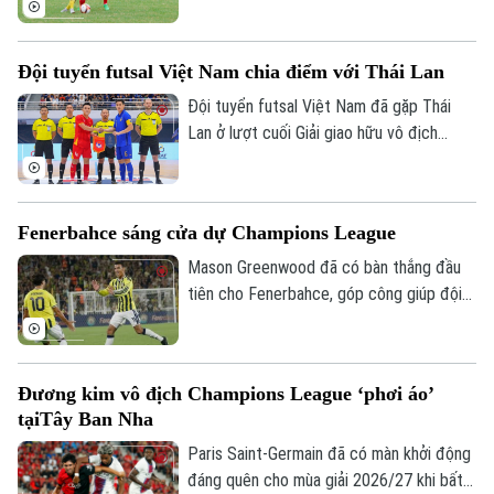
TP.HCM, giúp Hà Nội có 10 điểm sau 5
trận, bằng điểm Phong Phú Hà Nam
Đội tuyển futsal Việt Nam chia điểm với Thái Lan
nhưng tạm xếp nhì do kém chỉ số phụ,
tiếp tục tạo nên cuộc đua hấp dẫn ở
Đội tuyển futsal Việt Nam đã gặp Thái
nhóm đầu bảng.
Lan ở lượt cuối Giải giao hữu vô địch
futsal châu lục - Thái Lan 2026. Dù bị dẫn
0-3 trong hiệp một nhưng đoàn quân của
HLV Diego Giustozzi đã thi đấu ấn tượng,
Fenerbahce sáng cửa dự Champions League
ghi liền 3 bàn nhờ chiến thuật chơi power-
play và cân bằng tỉ số, qua đó kết thúc
Mason Greenwood đã có bàn thắng đầu
giải với 8 điểm sau 4 trận.
tiên cho Fenerbahce, góp công giúp đội
bóng Thổ Nhĩ Kỳ đánh bại Sturm Graz 2-0
ở lượt đi vòng loại Champions League,
qua đó giúp thầy trò Ismail Kartal tiến
Đương kim vô địch Champions League ‘phơi áo’
một bước dài tới vòng play-off
tạiTây Ban Nha
Champions League.
Paris Saint-Germain đã có màn khởi động
đáng quên cho mùa giải 2026/27 khi bất