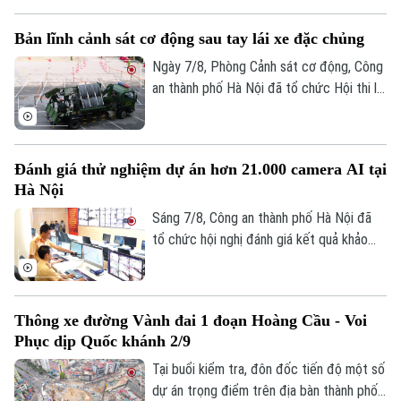
một năm qua đã từng bước đi vào nền
nếp và đạt được nhiều kết quả tích cực.
Bản lĩnh cảnh sát cơ động sau tay lái xe đặc chủng
Ngày 7/8, Phòng Cảnh sát cơ động, Công
an thành phố Hà Nội đã tổ chức Hội thi lái
Theo dõi Hà Nội On
xe giỏi thực hành kỹ chiến thuật trên
phương tiện đặc chủng. Đây là sân chơi
để những tay lái thép thể hiện bản lĩnh, kỹ
Đánh giá thử nghiệm dự án hơn 21.000 camera AI tại
năng xử lý tình huống phức tạp, khẳng
Hà Nội
định sức mạnh cơ động, sẵn sàng chiến
đấu.
Sáng 7/8, Công an thành phố Hà Nội đã
tổ chức hội nghị đánh giá kết quả khảo
sát và thử nghiệm hệ thống hơn 21.000
camera AI. Trung tướng Nguyễn Thanh
Tùng, Ủy viên Ban Thường vụ Thành ủy,
Thông xe đường Vành đai 1 đoạn Hoàng Cầu - Voi
Giám đốc Công an thành phố yêu cầu dự
Phục dịp Quốc khánh 2/9
án phải bảo đảm chất lượng cao nhất, tính
ổn định và khả năng mở rộng trong tương
Tại buổi kiểm tra, đôn đốc tiến độ một số
lai.
dự án trọng điểm trên địa bàn thành phố,