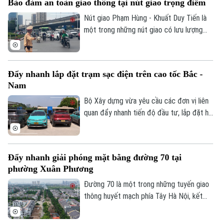
Bảo đảm an toàn giao thông tại nút giao trọng điểm
chủ phương tiện sẽ có thêm thời gian
chuẩn bị trước khi các quy định xử phạt
Nút giao Phạm Hùng - Khuất Duy Tiến là
chính thức được áp dụng.
một trong những nút giao có lưu lượng
phương tiện lớn nhất khu vực cửa ngõ
phía Tây của Thủ đô. Cơ quan Báo và Phát
thanh, Truyền hình Hà Nội sẽ cập nhật
Đẩy nhanh lắp đặt trạm sạc điện trên cao tốc Bắc -
thông tin chi tiết về tình hình và công tác
Nam
phân luồng đảm bảo an toàn giao thông
tại đây.
Bộ Xây dựng vừa yêu cầu các đơn vị liên
quan đẩy nhanh tiến độ đầu tư, lắp đặt hệ
thống trạm sạc xe điện tại các trạm dừng
nghỉ trên tuyến cao tốc Bắc - Nam phía
Đông, đáp ứng nhu cầu sử dụng phương
Đẩy nhanh giải phóng mặt bằng đường 70 tại
tiện điện đang ngày càng gia tăng.
phường Xuân Phương
Đường 70 là một trong những tuyến giao
thông huyết mạch phía Tây Hà Nội, kết
nối nhiều khu đô thị, khu công nghiệp và
các tuyến vành đai. Tuy nhiên, nhiều năm