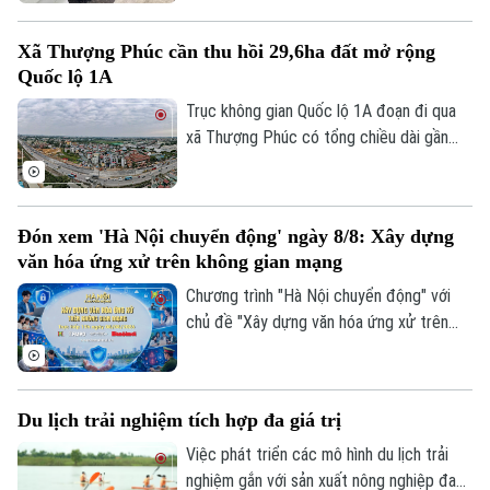
lốp do vật sắc nhọn đâm vào. Ngay khi
truy tìm được người làm rơi các vật sắc
Xã Thượng Phúc cần thu hồi 29,6ha đất mở rộng
nhọn dẫn tới các vụ nổ lốp, Cục CSGT đã
Quốc lộ 1A
phát đi thông báo tìm nạn nhân để có
hướng xử lý, bảo vệ quyền lợi người tham
Trục không gian Quốc lộ 1A đoạn đi qua
gia giao thông.
xã Thượng Phúc có tổng chiều dài gần
2,9km. Để triển khai dự án, địa phương
cần thu hồi khoảng 29,6 ha đất đi qua địa
bàn 7 thôn.
Đón xem 'Hà Nội chuyển động' ngày 8/8: Xây dựng
văn hóa ứng xử trên không gian mạng
Chuyên mục
Chương trình "Hà Nội chuyển động" với
Thời sự
chủ đề "Xây dựng văn hóa ứng xử trên
không gian mạng" sẽ phát sóng trực tiếp
trên các nền tảng của Cơ quan Báo và
Hà Nội
Hà Nội
phát thanh, truyền hình Hà Nội vào 19h
Du lịch trải nghiệm tích hợp đa giá trị
hôm nay, ngày 8/8.
Chính trị
Nhịp sống Hà Nội
Thế giới
Việc phát triển các mô hình du lịch trải
Xã hội
nghiệm gắn với sản xuất nông nghiệp đang
Người Hà Nội