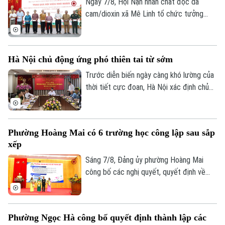
Ngày 7/8, Hội Nạn nhân chất độc da
Quần vợt
Tin tức
Đã phát sóng
cam/dioxin xã Mê Linh tổ chức tưởng
niệm 65 năm Ngày Thảm họa da cam ở
Golf
Sao
Việt Nam (10/8/1961 – 10/8/2026).
Điện ảnh
Hà Nội chủ động ứng phó thiên tai từ sớm
Trước diễn biến ngày càng khó lường của
Thời trang
thời tiết cực đoan, Hà Nội xác định chủ
động phòng ngừa, chuẩn bị lực lượng và
Âm nhạc
sẵn sàng ứng phó là yêu cầu xuyên suốt
trong công tác phòng, chống thiên tai và
Phường Hoàng Mai có 6 trường học công lập sau sắp
tìm kiếm cứu nạn.
xếp
Sáng 7/8, Đảng ủy phường Hoàng Mai
công bố các nghị quyết, quyết định về
sắp xếp, tổ chức lại các cơ sở giáo dục
công lập và thành lập tổ chức cơ sở Đảng
tại các đơn vị này. Với 9 trường thuộc
Phường Ngọc Hà công bố quyết định thành lập các
diện sắp xếp được tổ chức lại thành bốn