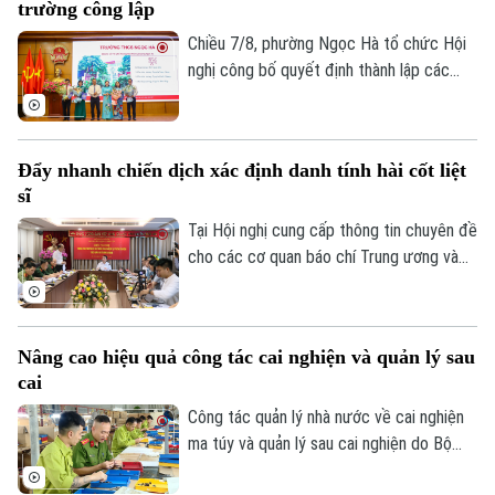
trường công lập
trường, phường Hoàng Mai đã đạt tỷ lệ
giảm 55%, vượt yêu cầu Ủy ban nhân dân
Chiều 7/8, phường Ngọc Hà tổ chức Hội
thành phố Hà Nội đề ra.
nghị công bố quyết định thành lập các
trường mầm non, tiểu học, THCS công lập
và công tác sắp xếp cán bộ trên địa bàn
phường.
Đẩy nhanh chiến dịch xác định danh tính hài cốt liệt
sĩ
Tại Hội nghị cung cấp thông tin chuyên đề
cho các cơ quan báo chí Trung ương và
thành phố do Ban Tuyên giáo và Dân vận
Thành ủy tổ chức sáng 7/8, đại diện Bộ
Tư lệnh Thủ đô Hà Nội và Sở Nội vụ đã
Nâng cao hiệu quả công tác cai nghiện và quản lý sau
thông tin về kết quả triển khai Chiến dịch
cai
"500 ngày đêm đẩy mạnh tìm kiếm, quy
tập và xác định danh tính hài cốt liệt sĩ"
Công tác quản lý nhà nước về cai nghiện
trên địa bàn Thủ đô.
ma túy và quản lý sau cai nghiện do Bộ
Công an tiếp nhận thực hiện trong hơn