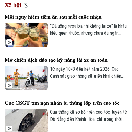
Xã hội
Mối nguy hiểm tiềm ẩn sau mỗi cuộc nhậu
“Đã uống rượu bia thì không lái xe” là khẩu
hiệu quen thuộc, nhưng chưa đủ ngăn
nhiều người cầm lái sau khi sử dụng chất
có cồn. Chỉ một chút chủ quan, khả năng
làm chủ phương tiện suy giảm đáng kể,
Mở chiến dịch đào tạo kỹ năng lái xe an toàn
mở đường cho những hậu quả giao thông
đáng tiếc.
Từ ngày 10/8 đến hết năm 2026, Cục
Cảnh sát giao thông sẽ triển khai chiến
dịch đào tạo kỹ năng lái xe an toàn trên
phạm vi toàn quốc. Nội dung đào tạo tập
trung vào các kỹ năng cơ bản về quy tắc
Cục CSGT tìm nạn nhân bị thủng lốp trên cao tốc
tham gia giao thông và kỹ năng phòng
ngừa tai nạn.
Qua thống kê sơ bộ trên cao tốc tuyến từ
Đà Nẵng đến Khánh Hòa, chỉ trong thời
gian ngắn đã có hơn 70 phương tiện bị nổ