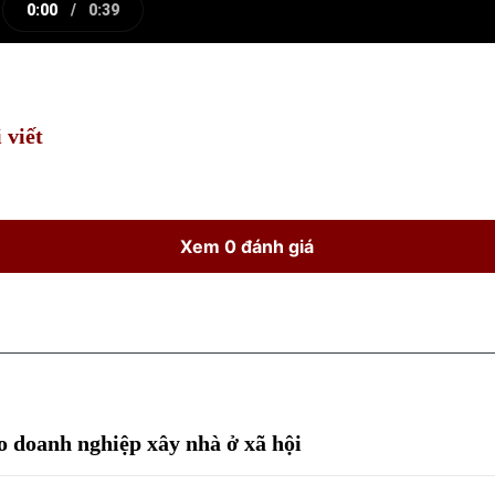
0:00
/
0:39
e
Current
Duration
Time
 viết
Xem 0 đánh giá
o doanh nghiệp xây nhà ở xã hội