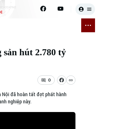
I
E
THỂ THAO
GIẢI TRÍ
ĐÃ PHÁT SÓNG
Bóng đá
Tin tức
sản hút 2.780 tỷ
ỡng
Quần vợt
Sao
sức khỏe
Golf
Điện ảnh
0
Thời trang
 Nội đã hoàn tất đợt phát hành
Âm nhạc
oanh nghiệp này.