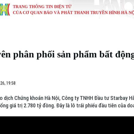
TRANG THÔNG TIN ĐIỆN TỬ
CỦA CƠ QUAN BÁO VÀ PHÁT THANH TRUYỀN HÌNH HÀ NỘ
KINH TẾ
NHÀ ĐẤT
TÀU VÀ XE
GIÁO DỤC
VĂN HÓA
SỨC KHỎ
i
Tin tức
Tin tức
Ô tô
Tin tức
Tin tức
Y tế
ên phân phối sản phẩm bất động 
ự
Cafe sáng
Đầu tư
Tàu
Tuyển sinh
Làng nghề
Dinh dư
Nội
Tài chính Ngân hàng
Căn hộ
Xe máy
Hướng nghiệp
Di tích
Tư vấn 
26, 19:58
iệt 4 phương
Doanh nghiệp
Đất đai
Thị trường
ao dịch Chứng khoán Hà Nội, Công ty TNHH Đầu tư Starbay Hà
Kinh nghiệm
Đánh giá
tổng giá trị 2.780 tỷ đồng. Đây là lô trái phiếu đầu tiên của d