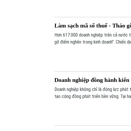
Làm sạch mã số thuế - Tháo g
Hơn 617.000 doanh nghiệp trên cả nước th
gỡ điểm nghẽn trong kinh doanh”. Chiến d
xử lý hồ sơ tồn đọng, ngăn chặn việc lợi d
Doanh nghiệp đồng hành kiến 
Doanh nghiệp không chỉ là động lực phát t
tạo cộng đồng phát triển bền vững. Tại ha
Phúc Thịnh, nhiều doanh nghiệp đã sẵn sà
hiện thực hóa các mục tiêu của đề án.