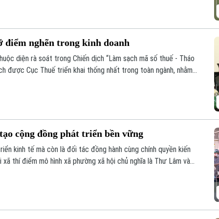
ỡ điểm nghẽn trong kinh doanh
uộc diện rà soát trong Chiến dịch “Làm sạch mã số thuế - Tháo
ịch được Cục Thuế triển khai thống nhất trong toàn ngành, nhằm
ụng pháp nhân, thông tin cá nhân để vi phạm pháp luật.
tạo cộng đồng phát triển bền vững
riển kinh tế mà còn là đối tác đồng hành cùng chính quyền kiến
i xã thí điểm mô hình xã phường xã hội chủ nghĩa là Thư Lâm và
ng chung tay, góp nguồn lực và đồng hành cùng địa phương để