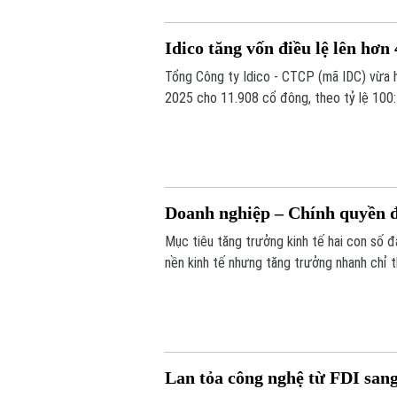
Idico tăng vốn điều lệ lên hơn 
Tổng Công ty Idico - CTCP (mã IDC) vừa h
2025 cho 11.908 cổ đông, theo tỷ lệ 100:
nguồn vốn từ lợi nhuận sau thuế chưa phân
Doanh nghiệp – Chính quyền đ
Mục tiêu tăng trưởng kinh tế hai con số đ
nền kinh tế nhưng tăng trưởng nhanh chỉ
công nghệ, đổi mới sáng tạo, chuyển đổi s
tố quan trọng để hiện thực hóa mục tiêu n
Lan tỏa công nghệ từ FDI san