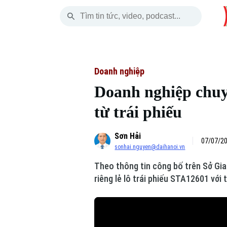
Thứ Bảy
THỜI SỰ
HÀ NỘI
THẾ GIỚI
08 Tháng 08, 2026
Hà Nội
Nhịp sống Hà Nộ
Tin tức
Doanh nghiệp
Doanh nghiệp chuy
Chính trị
Người Hà Nội
Quân s
từ trái phiếu
Xã hội
Khoảnh khắc Hà 
Hồ sơ
Sơn Hải
An ninh trật tự
Ẩm thực
07/07/20
Người V
sonhai.nguyen@daihanoi.vn
Theo thông tin công bố trên Sở Gi
Công nghệ
riêng lẻ lô trái phiếu STA12601 với 
Skip Ad