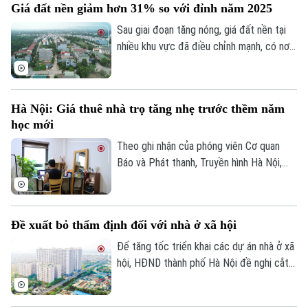
Giá đất nền giảm hơn 31% so với đỉnh năm 2025
dư nợ tài chính lên khoảng 1 tỷ USD, cổ
phiếu doanh nghiệp cũng giảm mạnh và lùi
Sau giai đoạn tăng nóng, giá đất nền tại
về vùng giá thấp nhất trong 5 năm.
nhiều khu vực đã điều chỉnh mạnh, có nơi
giảm tới 31% so với mức đỉnh thiết lập
cuối năm 2025.
Hà Nội: Giá thuê nhà trọ tăng nhẹ trước thềm năm
học mới
Theo ghi nhận của phóng viên Cơ quan
Báo và Phát thanh, Truyền hình Hà Nội,
Theo dõi Hà Nội On
đầu tháng 8, giá thuê nhà trọ và chung cư
mini quanh nhiều trường đại học tại Hà
Nội bắt đầu tăng nhẹ.
Đề xuất bỏ thẩm định đối với nhà ở xã hội
Để tăng tốc triển khai các dự án nhà ở xã
hội, HĐND thành phố Hà Nội đề nghị cắt
bỏ hoàn toàn khâu "thẩm định và ra quyết
định miễn tiền sử dụng đất". Bởi khi dự án