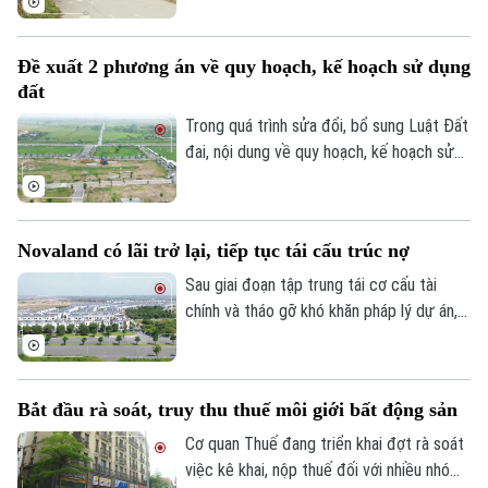
triển khai, nhiều dự án tồn tại kéo dài
Tòa soạn
Tòa soạn
nhiều năm đang được rà soát để xác định
0865.116.699 (hotline)
0865.116.699
Đề xuất 2 phương án về quy hoạch, kế hoạch sử dụng
rõ trách nhiệm và có phương án xử lý dứt
đất
điểm. Khu nhà ở Thuần Nghệ tại thị xã Sơn
Tây là một trong những dự án nằm trong
Trong quá trình sửa đổi, bổ sung Luật Đất
danh sách này.
đai, nội dung về quy hoạch, kế hoạch sử
dụng đất đang được đề xuất điều chỉnh
theo hướng tinh gọn, đồng bộ với mô hình
chính quyền địa phương hai cấp, đồng thời
Novaland có lãi trở lại, tiếp tục tái cấu trúc nợ
tạo thuận lợi hơn cho đầu tư và khai thác
hiệu quả nguồn lực đất đai.
Sau giai đoạn tập trung tái cơ cấu tài
chính và tháo gỡ khó khăn pháp lý dự án,
Tập đoàn Novaland ghi nhận kết quả kinh
doanh tích cực khi có lãi trở lại. Doanh
nghiệp cũng tiếp tục triển khai các giải
Bắt đầu rà soát, truy thu thuế môi giới bất động sản
pháp xử lý nợ, tạo nền tảng cho quá trình
phục hồi trong thời gian tới.
Cơ quan Thuế đang triển khai đợt rà soát
việc kê khai, nộp thuế đối với nhiều nhóm