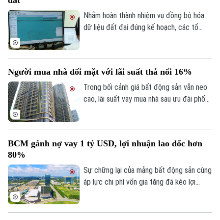
Y tế
Thể thao
Đánh giá
Nhằm hoàn thành nhiệm vụ đồng bộ hóa
Di tích
Dinh dưỡng
dữ liệu đất đai đúng kế hoạch, các tổ
Bóng đá
Giải trí
công tác luôn tìm các phương án để
Tư vấn sức khỏe
chỉnh lý, cập nhật dữ liệu đất đai đảm bảo
Quần vợt
Tin tức
Đã phát sóng
theo đúng yêu cầu, trong đó, việc chỉnh lý
Người mua nhà đối mặt với lãi suất thả nổi 16%
từng tờ bản đồ thay vì chỉnh lý từng thửa
Golf
Sao
đất như trước đây đã và đang được xem
Trong bối cảnh giá bất động sản vẫn neo
là giải pháp tối ưu.
cao, lãi suất vay mua nhà sau ưu đãi phổ
Điện ảnh
biến 13-15% một năm, tăng mạnh so với
năm ngoái đã tạo áp lực lớn lên thanh
Thời trang
khoản.
BCM gánh nợ vay 1 tỷ USD, lợi nhuận lao dốc hơn
Âm nhạc
80%
Sự chững lại của mảng bất động sản cùng
áp lực chi phí vốn gia tăng đã kéo lợi
nhuận nửa đầu năm 2026 của Tập đoàn
Đầu tư và Phát triển Công nghiệp
Becamex giảm hơn 80%. Trong bối cảnh