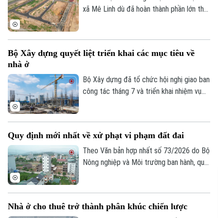
xã Mê Linh dù đã hoàn thành phần lớn thủ
tục pháp lý nhưng vẫn chưa thể triển khai
do thiếu kết nối hạ tầng, chính quyền địa
phương đang chủ động phối hợp với các
Bộ Xây dựng quyết liệt triển khai các mục tiêu về
sở, ngành và doanh nghiệp tháo gỡ những
nhà ở
điểm nghẽn về giao thông nhằm tạo điều
kiện đưa các dự án sớm đi vào thực hiện.
Bộ Xây dựng đã tổ chức hội nghị giao ban
công tác tháng 7 và triển khai nhiệm vụ
trọng tâm tháng 8/2026 của ngành Xây
dựng, trong đó tập trung hoàn thiện thể
chế, phát triển hạ tầng, nhà ở và thị
Quy định mới nhất về xử phạt vi phạm đất đai
trường bất động sản, đồng thời đẩy
nhanh tiến độ các dự án trọng điểm và
Theo Văn bản hợp nhất số 73/2026 do Bộ
giải ngân vốn đầu tư công nhằm hoàn
Nông nghiệp và Môi trường ban hành, quy
thành các mục tiêu tăng trưởng của
định mới về xử phạt vi phạm hành chính
ngành.
trong lĩnh vực đất đai sẽ chính thức có
hiệu lực từ ngày 31/8/2026.
Nhà ở cho thuê trở thành phân khúc chiến lược