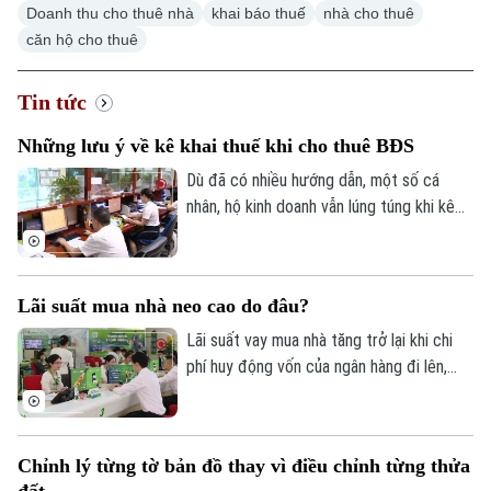
Hà Nội
Doanh thu cho thuê nhà
khai báo thuế
nhà cho thuê
căn hộ cho thuê
Chính trị
Nhịp sống Hà Nội
Thế giới
Xã hội
Tin tức
Người Hà Nội
Tin tức
Kinh tế
Những lưu ý về kê khai thuế khi cho thuê BĐS
An ninh trật tự
Khoảnh khắc Hà Nội
Quân sự
Dù đã có nhiều hướng dẫn, một số cá
Tin tức
Nhà đất
Công nghệ
nhân, hộ kinh doanh vẫn lúng túng khi kê
Ẩm thực
Hồ sơ
khai và nộp thuế đối với hoạt động cho
Cafe sáng
Tin tức
Tàu và Xe
thuê nhà, bất động sản. Ngành Thuế mới
Người Việt 4 phương
đây đã tổng hợp một số lưu ý về vấn đề
Tài chính Ngân hàng
Đầu tư
Lãi suất mua nhà neo cao do đâu?
Ô tô
này.
Giáo dục
Doanh nghiệp
Lãi suất vay mua nhà tăng trở lại khi chi
Căn hộ
Tàu
phí huy động vốn của ngân hàng đi lên,
Tin tức
Văn hóa
trong khi tín dụng bất động sản vẫn được
Đất đai
Xe máy
kiểm soát, khiến người mua nhà chịu áp
Tuyển sinh
Tin tức
Sức khỏe
lực tài chính lớn hơn.
Kinh nghiệm
Thị trường
Chỉnh lý từng tờ bản đồ thay vì điều chỉnh từng thửa
Hướng nghiệp
Làng nghề
đất