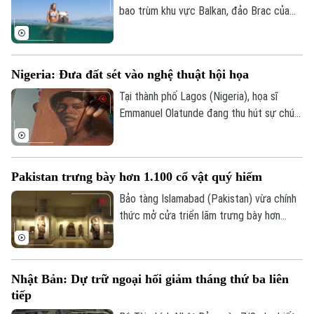
bao trùm khu vực Balkan, đảo Brac của
Croatia đã mang đến một trải nghiệm
tránh nóng khá độc đáo. Thay vì cưỡi
ngựa dọc bãi biển, du khách tại đây có
Nigeria: Đưa đất sét vào nghệ thuật hội họa
thể trực tiếp cưỡi ngựa lội dưới làn nước
biển mát lành.
Tại thành phố Lagos (Nigeria), họa sĩ
Emmanuel Olatunde đang thu hút sự chú ý
của giới nghệ thuật quốc tế khi biến đất
sét tự nhiên thành các loại sơn màu độc
đáo. Kỹ thuật sáng tạo này không chỉ mở
Pakistan trưng bày hơn 1.100 cổ vật quý hiếm
ra hướng đi mới cho nghệ thuật chân dung
mà còn lan tỏa thông điệp về sử dụng
Bảo tàng Islamabad (Pakistan) vừa chính
chất liệu bền vững.
thức mở cửa triển lãm trưng bày hơn
1.100 cổ vật quý hiếm vừa được thu hồi
thành công từ Italia, Mỹ và nhiều quốc gia
khác. Sự kiện này ghi dấu ấn quan trọng
Nhật Bản: Dự trữ ngoại hối giảm tháng thứ ba liên
trong nỗ lực bảo tồn và thu hồi các tài
tiếp
sản văn hóa bị buôn lậu trái phép của