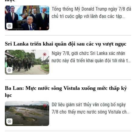
chưa từng có trong lịch sử chính trị nước
này.
Tổng thống Mỹ Donald Trump ngày 7/8 đã
chủ trì cuộc gặp với lãnh đạo các tập
đoàn khai khoáng lớn, trong bối cảnh
Washington đẩy mạnh chiến lược bảo
đảm nguồn cung khoáng sản quan trọng
Sri Lanka triển khai quân đội sau các vụ vượt ngục
phục vụ quốc phòng và giảm phụ thuộc
vào chuỗi cung ứng từ Trung Quốc.
Ngày 7/8, giới chức Sri Lanka xác nhận
nước này đã triển khai quân đội tới nhà tù
chính ở thành phố Colombo và hai nhà tù
khác, sau vụ vượt ngục bất thành khiến ba
phạm nhân thiệt mạng và 23 người bị
Ba Lan: Mực nước sông Vistula xuống mức thấp kỷ
thương.
lục
Dữ liệu giám sát thủy văn công bố ngày
Bản quyền thuộc về Cơ quan Báo và Phát thanh Truyền hình Hà Nội Giấy
7/8 cho thấy mực nước sông Vistula chảy
phép số: Số 63/GP-TTDT, cấp ngày 10/05/2023
qua thủ đô Warsaw của Ba Lan đã giảm
TRANG THÔNG TIN ĐIỆN TỬ
xuống mức thấp nhất kể từ khi công tác
đo đạc được triển khai.
CỦA CƠ QUAN BÁO VÀ PHÁT THANH TRUYỀN HÌNH HÀ NỘI