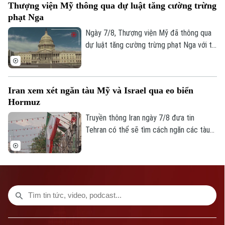
Thượng viện Mỹ thông qua dự luật tăng cường trừng
Số 3-5 Huỳnh Thúc Kháng-Phường Láng-Hà Nội
phạt Nga
Ngày 7/8, Thượng viện Mỹ đã thông qua
Giám đốc: VŨ MINH TUẤN
dự luật tăng cường trừng phạt Nga với tỷ
Phó Giám đốc: Nguyễn Kim Khiêm, Nguyễn Minh Đức, Nguyễn Thành Lợi
lệ 86 phiếu thuận và 11 phiếu chống trong
phiên họp cuối cùng trước kỳ nghỉ hè.
Iran xem xét ngăn tàu Mỹ và Israel qua eo biển
Hormuz
Truyền thông Iran ngày 7/8 đưa tin
Tehran có thể sẽ tìm cách ngăn các tàu
của Mỹ và Israel đi qua eo biển Hormuz
theo khuôn khổ thỏa thuận hợp tác với
Oman nhằm mở lại tuyến hàng hải chiến
lược này cho hoạt động thương mại.