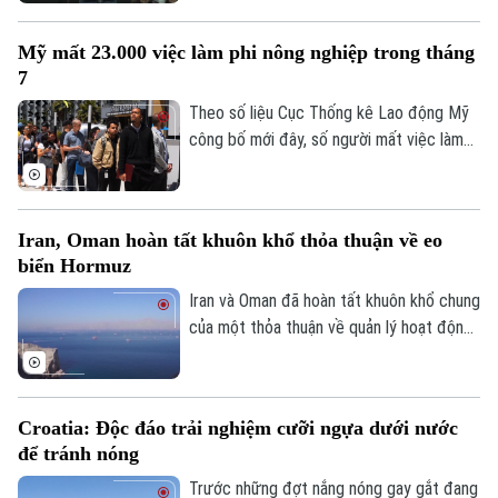
tới, ngày 7/8, tại bang Michigan, các ứng
cử viên chủ chốt của đảng đã tập hợp tại
Mỹ mất 23.000 việc làm phi nông nghiệp trong tháng
thành phố Detroit, thể hiện sự đoàn kết
7
và đẩy mạnh chiến dịch vận động cử tri.
Theo dõi Hà Nội On
Theo số liệu Cục Thống kê Lao động Mỹ
công bố mới đây, số người mất việc làm
trong lĩnh vực phi nông nghiệp tại nước
này lên tới 23.000 trường hợp trong tháng
7, trái với dự báo về xu hướng tăng trước
Iran, Oman hoàn tất khuôn khổ thỏa thuận về eo
đó.
biển Hormuz
Iran và Oman đã hoàn tất khuôn khổ chung
của một thỏa thuận về quản lý hoạt động
hàng hải qua eo biển Hormuz, mở ra triển
vọng khôi phục hoạt động vận tải thương
mại qua tuyến hàng hải chiến lược này.
Croatia: Độc đáo trải nghiệm cưỡi ngựa dưới nước
để tránh nóng
Trước những đợt nắng nóng gay gắt đang