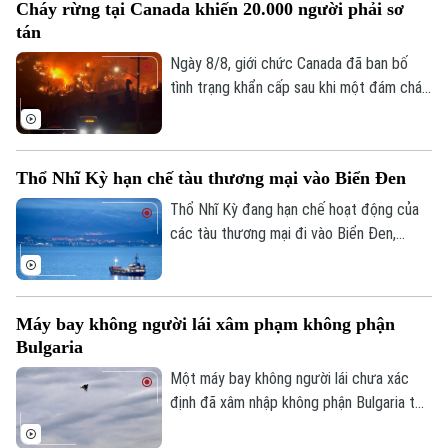
Kinh tế
Cháy rừng tại Canada khiến 20.000 người phải sơ
đến các cuộc đàm phán với Oman.
An ninh trật tự
tán
Khoảnh khắc Hà Nội
Quân sự
Tin tức
Nhà đất
Ngày 8/8, giới chức Canada đã ban bố
Công nghệ
Ẩm thực
tình trạng khẩn cấp sau khi một đám cháy
Hồ sơ
Cafe sáng
rừng lan nhanh buộc hơn 20.000 người
Tin tức
Tàu và Xe
phải sơ tán trong đêm tại tỉnh British
Người Việt 4 phương
Tài chính Ngân hàng
Đầu tư
Columbia, miền tây nước này.
Ô tô
Giáo dục
Thổ Nhĩ Kỳ hạn chế tàu thương mại vào Biển Đen
Doanh nghiệp
Căn hộ
Thổ Nhĩ Kỳ đang hạn chế hoạt động của
Tàu
Tin tức
Văn hóa
các tàu thương mại đi vào Biển Đen,
Đất đai
trong bối cảnh Ankara ngày càng lo ngại
Xe máy
Tuyển sinh
về các cuộc tấn công nhằm vào tàu
Tin tức
Sức khỏe
Kinh nghiệm
thuyền trong khu vực.
Thị trường
Hướng nghiệp
Máy bay không người lái xâm phạm không phận
Làng nghề
Y tế
Thể thao
Bulgaria
Đánh giá
Di tích
Một máy bay không người lái chưa xác
Dinh dưỡng
Bóng đá
Giải trí
định đã xâm nhập không phận Bulgaria từ
phía Bắc và phát nổ cách bờ biển Bulgaria
Tư vấn sức khỏe
Quần vợt