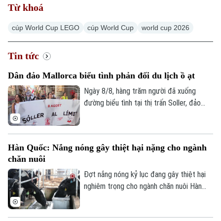
Từ khoá
cúp World Cup LEGO
cúp World Cup
world cup 2026
Tin tức
Dân đảo Mallorca biểu tình phản đối du lịch ồ ạt
Ngày 8/8, hàng trăm người đã xuống
đường biểu tình tại thị trấn Soller, đảo
Mallorca, phản đối tình trạng du lịch ồ ạt
tại quần đảo Balearic và những tác động
của tình trạng này đối với chi phí sinh hoạt
Hàn Quốc: Nắng nóng gây thiệt hại nặng cho ngành
của người dân địa phương.
chăn nuôi
Đợt nắng nóng kỷ lục đang gây thiệt hại
nghiêm trọng cho ngành chăn nuôi Hàn
Quốc. Theo Trung tâm Chỉ huy Phòng
chống Thảm họa và An toàn Trung ương,