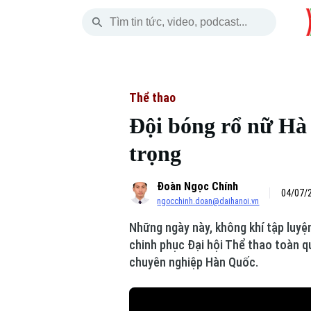
Thứ Bảy
THỜI SỰ
HÀ NỘI
THẾ GIỚI
08 Tháng 08, 2026
Hà Nội
Nhịp sống Hà Nộ
Tin tức
Thể thao
Đội bóng rổ nữ Hà 
Chính trị
Người Hà Nội
Quân s
trọng
Xã hội
Khoảnh khắc Hà 
Hồ sơ
Đoàn Ngọc Chính
An ninh trật tự
Ẩm thực
Người V
04/07/2
ngocchinh.doan@daihanoi.vn
Những ngày này, không khí tập luyện
Công nghệ
chinh phục Đại hội Thể thao toàn qu
chuyên nghiệp Hàn Quốc.
Skip Ad