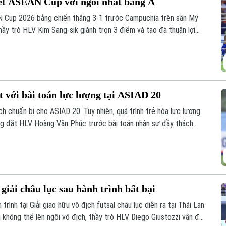
ết ASEAN Cup với ngôi nhất bảng A
N Cup 2026 bằng chiến thắng 3-1 trước Campuchia trên sân Mỹ
thầy trò HLV Kim Sang-sik giành trọn 3 điểm và tạo đà thuận lợi
 với bài toán lực lượng tại ASIAD 20
h chuẩn bị cho ASIAD 20. Tuy nhiên, quá trình trẻ hóa lực lượng
ang đặt HLV Hoàng Văn Phúc trước bài toán nhân sự đầy thách
 châu lục.
giải châu lục sau hành trình bất bại
trình tại Giải giao hữu vô địch futsal châu lục diễn ra tại Thái Lan
ù không thể lên ngôi vô địch, thầy trò HLV Diego Giustozzi vẫn để