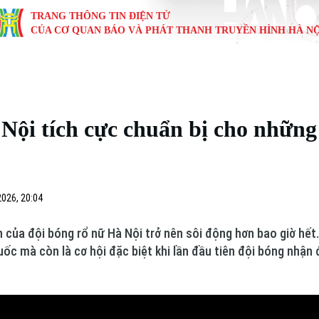
TRANG THÔNG TIN ĐIỆN TỬ
CỦA CƠ QUAN BÁO VÀ PHÁT THANH TRUYỀN HÌNH HÀ NỘ
KINH TẾ
NHÀ ĐẤT
TÀU VÀ XE
GIÁO DỤC
VĂN HÓA
SỨC KHỎ
i
Tin tức
Tin tức
Ô tô
Tin tức
Tin tức
Y tế
Nội tích cực chuẩn bị cho những
ự
Cafe sáng
Đầu tư
Tàu
Tuyển sinh
Làng nghề
Dinh dư
Nội
Tài chính Ngân hàng
Căn hộ
Xe máy
Hướng nghiệp
Di tích
Tư vấn 
iệt 4 phương
026, 20:04
Doanh nghiệp
Đất đai
Thị trường
 của đội bóng rổ nữ Hà Nội trở nên sôi động hơn bao giờ hết.
Kinh nghiệm
Đánh giá
ốc mà còn là cơ hội đặc biệt khi lần đầu tiên đội bóng nhận 