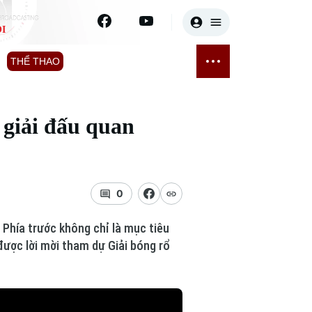
I
E
THỂ THAO
GIẢI TRÍ
ĐÃ PHÁT SÓNG
Bóng đá
Tin tức
 giải đấu quan
ỡng
Quần vợt
Sao
sức khỏe
Golf
Điện ảnh
0
Thời trang
 Phía trước không chỉ là mục tiêu
Âm nhạc
được lời mời tham dự Giải bóng rổ