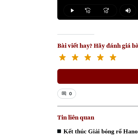
Loaded
:
7.81%
Play
Mut
Bài viết hay? Hãy đánh giá bà
0
Tin liên quan
Kết thúc Giải bóng rổ Han