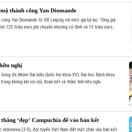
u mộ thành công Yan Diomande
 công Yan Diomande từ RB Leipzig với mức giá kỷ lục. Tổng giá
 gồm 125 triệu euro phí chuyển nhượng cố định và 15 triệu euro
 hữu nghị
B bóng đá Nhóm Đại biểu Quốc hội khóa XVI, Đại học Bách khoa
rong không khí sôi nổi, đoàn kết và thắm tình hữu nghị.
 thắng ‘đẹp’ Campuchia để vào bán kết
c Indonesia (3-0), đội tuyển Việt Nam đặt một chân vào bán kết