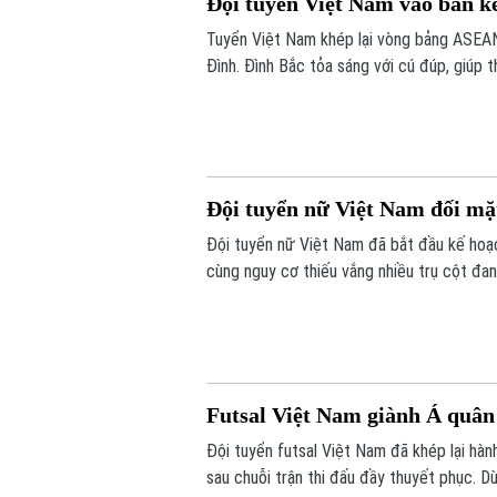
Đội tuyển Việt Nam vào bán k
Tuyển Việt Nam khép lại vòng bảng ASEA
Đình. Đình Bắc tỏa sáng với cú đúp, giúp 
trước vòng bán kết.
Đội tuyển nữ Việt Nam đối mặt
Đội tuyển nữ Việt Nam đã bắt đầu kế hoạc
cùng nguy cơ thiếu vắng nhiều trụ cột đ
thức trên hành trình hướng tới đấu trường
Futsal Việt Nam giành Á quân 
Đội tuyển futsal Việt Nam đã khép lại hành 
sau chuỗi trận thi đấu đầy thuyết phục. D