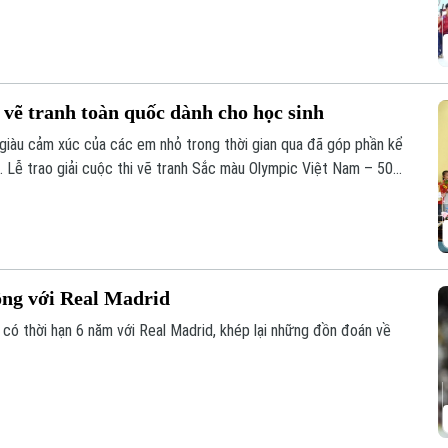
t bại và có những màn trình diễn ấn tượng trước các đối thủ hàng
i vẽ tranh toàn quốc dành cho học sinh
giàu cảm xúc của các em nhỏ trong thời gian qua đã góp phần kể
. Lễ trao giải cuộc thi vẽ tranh Sắc màu Olympic Việt Nam – 50
tại Hà Nội, nhằm hướng tới kỷ niệm 50 năm ngày thành lập Ủy
ồng với Real Madrid
 có thời hạn 6 năm với Real Madrid, khép lại những đồn đoán về