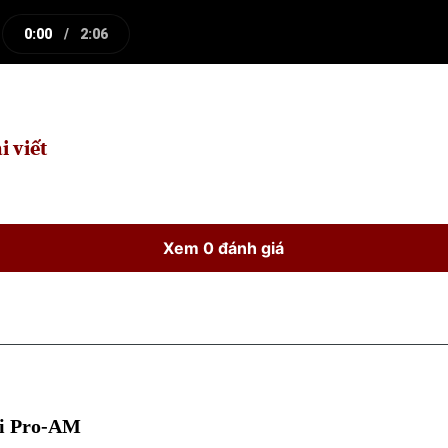
0:00
/
2:06
e
Current
Duration
Time
i viết
Xem 0 đánh giá
oi Pro-AM