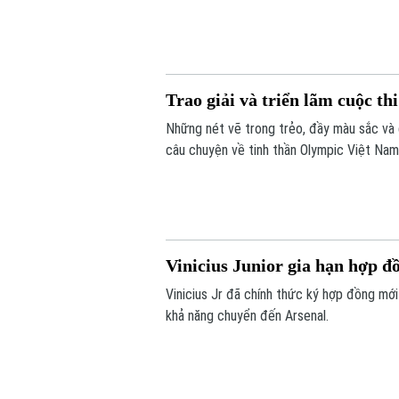
lại nhiều dấu ấn khi duy trì thành tích bấ
đầu.
Trao giải và triển lãm cuộc th
Những nét vẽ trong trẻo, đầy màu sắc và 
câu chuyện về tinh thần Olympic Việt Nam
năm Tự hào & Khát vọng mới được diễn ra 
ban Olympic Việt Nam.
Vinicius Junior gia hạn hợp đ
Vinicius Jr đã chính thức ký hợp đồng mới
khả năng chuyển đến Arsenal.