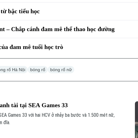
ừ bậc tiểu học
nt – Chắp cánh đam mê thể thao học đường
của đam mê tuổi học trò
óng rổ Hà Nội
bóng rổ
bóng rổ nữ
ranh tài tại SEA Games 33
 SEA Games 33 với hai HCV ở nhảy ba bước và 1.500 mét nữ,
 đĩa.