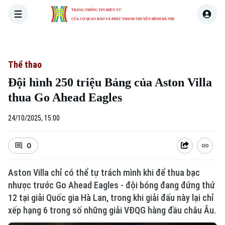
TRANG THÔNG TIN ĐIỆN TỬ
CỦA CƠ QUAN BÁO VÀ PHÁT THANH TRUYỀN HÌNH HÀ NỘI
THỜI SỰ
HÀ NỘI
THẾ GIỚI
KINH TẾ
NHÀ ĐẤT
Thể thao
Đội hình 250 triệu Bảng của Aston Villa
thua Go Ahead Eagles
24/10/2025, 15:00
0
Aston Villa chỉ có thể tự trách mình khi để thua bạc
nhược trước Go Ahead Eagles - đội bóng đang đứng thứ
12 tại giải Quốc gia Hà Lan, trong khi giải đấu này lại chỉ
xếp hạng 6 trong số những giải VĐQG hàng đầu châu Âu.