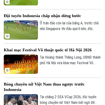
đấu tiếp đón Campuchia. Trong lần thứ 2
được thi đấu trên sân nhà từ đầu giải,
thầy trò huấn luyện viên Kim Sang Sik mới
Đội tuyển Indonesia chấp nhận dừng bước
có được niềm vui trọn vẹn ở Mỹ Đình.
Ở trận đấu còn lại của bảng A, trước chủ
nhà Singapore thi đấu quá lì lợm, đội
tuyển Indonesia dù có bàn dẫn trước
nhưng chung cuộc vẫn bị cầm chân. Kết
quả này là không đủ để giúp đội bóng xứ
Khai mạc Festival Võ thuật quốc tế Hà Nội 2026
vạn đảo vào bán kết.
Tại Hoàng thành Thăng Long, UBND thành
phố Hà Nội vừa khai mạc Festival Võ
thuật quốc tế Hà Nội 2026 với chủ đề
“Hào khí Thăng Long - Tinh hoa võ Việt”.
Bóng chuyền nữ Việt Nam thua ngược trước
Indonesia
Tại chặng 2 SEA V.Cup 2026, đội tuyển
bóng chuyền nữ Việt Nam bất ngờ để