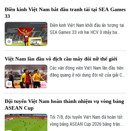
Theo dõi Hà Nội On
Điền kinh Việt Nam bắt đầu tranh tài tại SEA Games
33
Điền kinh Việt Nam khởi đầu ấn tượng tại
SEA Games 33 với hai HCV ở nhảy ba
bước và 1.500 mét nữ, cùng hai tấm HCĐ
ở 1.500 mét nam và ném đĩa.
Việt Nam lần đầu vô địch cầu mây đôi nữ thế giới
Các vận động viên Việt Nam lần đầu tiên
đăng quang ở nội dung đôi nữ của giải Cầu
mây vô địch thế giới diễn ra ở Thái Lan
ngày 7/8.
Đội tuyển Việt Nam hoàn thành nhiệm vụ vòng bảng
ASEAN Cup
Tối 7/8, đội tuyển Việt Nam đã hoàn tất
vòng bảng ASEAN Cup 2026 bằng trận