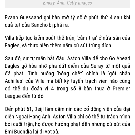
Emery. Ảnh: Getty Images
Evann Guessand ghi bàn mở tỷ số ở phút thứ 4 sau khi
quả tạt của Sancho bị phá ra.
Villa tiếp tục kiểm soát thế trận, 'cắm trại' ở nửa sân của
Eagles, và thực hiện thêm năm cú sút trúng đích.
Chuyên mục
Sau đó, sự tự mãn bắt đầu. Aston Villa để cho Go Ahead
Eagles gỡ hòa nhờ pha dứt điểm của Suray từ một quả
Thời sự
đá phạt. Tình huống 'bóng chết' chính là 'gót chân
Achilles' của Villa mà bất kỳ tuyển trạch viên nào cũng
Hà Nội
Hà Nội
có thể dự đoán vì 4 trong số 8 bàn thua ở Premier
League đến từ đó.
Chính trị
Nhịp sống Hà Nội
Thế giới
Đến phút 61, Deijl làm câm nín các cổ động viên của đại
Xã hội
Người Hà Nội
diện Ngoại Hạng Anh. Aston Villa chỉ có thể tự trách mình
Tin tức
Kinh tế
bởi cuối trận, họ được hưởng phạt đền nhưng cú sút của
An ninh trật tự
Khoảnh khắc Hà Nội
Emi Buendia lại đi vọt xà.
Quân sự
Tin tức