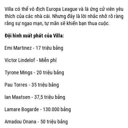
Nhà đất
Công nghệ
Ẩm thực
Villa có thể vô địch Europa League và là ứng cử viên yêu
Hồ sơ
Cafe sáng
thích của các nhà cái. Nhưng đây là lời nhắc nhở rõ ràng
Tin tức
Tàu và Xe
rằng sự ngạo mạn, tự mãn sẽ khiến bạn thua cuộc.
Người Việt 4 phương
Tài chính Ngân hàng
Đầu tư
Ô tô
Giáo dục
Đội hình xuất phát của Villa:
Doanh nghiệp
Căn hộ
Tàu
Emi Martinez - 17 triệu bảng
Tin tức
Văn hóa
Đất đai
Xe máy
Victor Lindelof - Miễn phí
Tuyển sinh
Tin tức
Sức khỏe
Kinh nghiệm
Tyrone Mings - 20 triệu bảng
Thị trường
Hướng nghiệp
Làng nghề
Y tế
Thể thao
Pau Torres - 35 triệu bảng
Đánh giá
Di tích
Dinh dưỡng
Ian Maatsen - 37,5 triệu bảng
Bóng đá
Giải trí
Tư vấn sức khỏe
Lamare Bogarde - 130.000 bảng
Quần vợt
Tin tức
Đã phát sóng
Amadou Onana - 50 triệu bảng
Golf
Sao