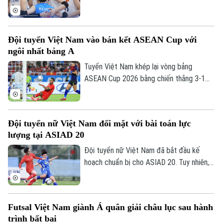
thua trước Indonesia. Đoàn quân của HLV
Ngọc Hoa dẫn trước 2-0 với thế trận, lối
chơi áp đảo. Nhưng rồi họ đánh mất chính
Đội tuyển Việt Nam vào bán kết ASEAN Cup với
mình ở những set tiếp theo.
ngôi nhất bảng A
Liên hệ đường dây nóng (bấm để gọi)
Tòa soạn
Tòa soạn
Tuyển Việt Nam khép lại vòng bảng
ASEAN Cup 2026 bằng chiến thắng 3-1
0865.116.699 (hotline)
0865.116.699
trước Campuchia trên sân Mỹ Đình. Đình
Bắc tỏa sáng với cú đúp, giúp thầy trò
HLV Kim Sang-sik giành trọn 3 điểm và
Đội tuyển nữ Việt Nam đối mặt với bài toán lực
tạo đà thuận lợi trước vòng bán kết.
lượng tại ASIAD 20
Đội tuyển nữ Việt Nam đã bắt đầu kế
hoạch chuẩn bị cho ASIAD 20. Tuy nhiên,
quá trình trẻ hóa lực lượng cùng nguy cơ
thiếu vắng nhiều trụ cột đang đặt HLV
Hoàng Văn Phúc trước bài toán nhân sự
Futsal Việt Nam giành Á quân giải châu lục sau hành
đầy thách thức trên hành trình hướng tới
trình bất bại
đấu trường châu lục.