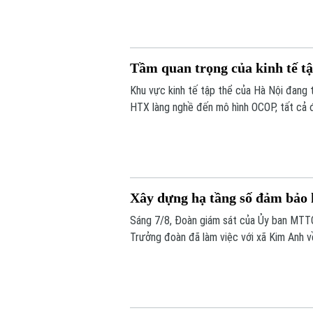
Tầm quan trọng của kinh tế tậ
Khu vực kinh tế tập thể của Hà Nội đang 
HTX làng nghề đến mô hình OCOP, tất cả đ
thúc đẩy tiêu dùng. Đặc biệt, để Hà Nội 
chính là một trong những khu vực còn nh
Xây dựng hạ tầng số đảm bảo h
Sáng 7/8, Đoàn giám sát của Ủy ban MTT
Trưởng đoàn đã làm việc với xã Kim Anh v
trong giải quyết thủ tục hành chính, cung 
chức mô hình chính quyền địa phương hai 