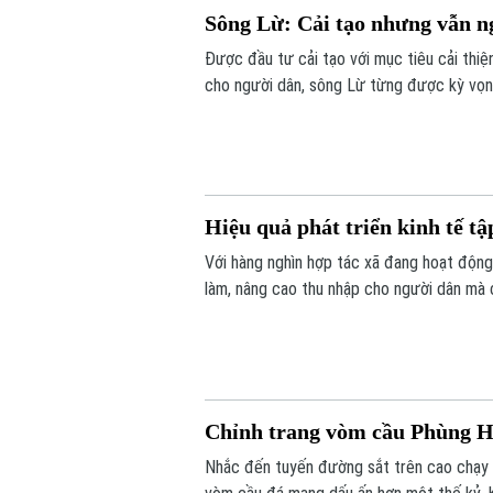
Sông Lừ: Cải tạo nhưng vẫn n
Được đầu tư cải tạo với mục tiêu cải thi
cho người dân, sông Lừ từng được kỳ vọng
tế hiện nay, nhiều đoạn sông vẫn bị rác t
Hiệu quả phát triển kinh tế tậ
Với hàng nghìn hợp tác xã đang hoạt động 
làm, nâng cao thu nhập cho người dân mà 
điểm nghẽn đây sẽ là một trong những độ
của Thủ đô.
Chỉnh trang vòm cầu Phùng H
Nhắc đến tuyến đường sắt trên cao chạy 