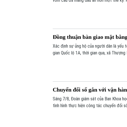
vòm cầu đá mang dấu ấn hơn một thế kỷ. K
đô thị của Thủ đô. Trong thời gian tới, k
huy giá trị di sản, mở ra một không gian vă
Đồng thuận bàn giao mặt bằn
Xác định sự ủng hộ của người dân là yếu
gian Quốc lộ 1A, thời gian qua, xã Thượng
dân và doanh nghiệp đã sớm đồng thuận, b
Chuyển đổi số gắn với vận hà
Sáng 7/8, Đoàn giám sát của Ban Khoa h
tình hình thực hiện công tác chuyển đổi s