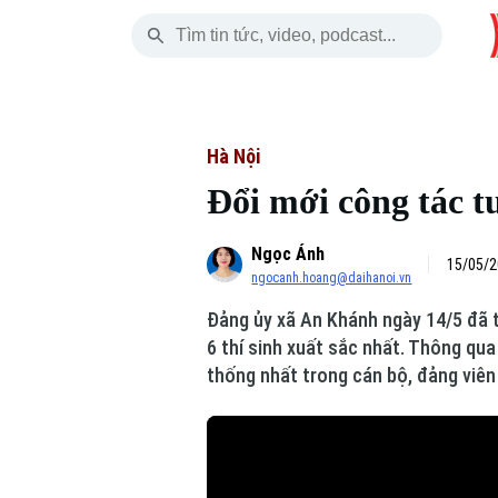
Thứ Bảy
THỜI SỰ
HÀ NỘI
THẾ GIỚI
08 Tháng 08, 2026
Hà Nội
Nhịp sống Hà Nộ
Tin tức
Hà Nội
Đổi mới công tác t
Chính trị
Người Hà Nội
Quân s
Ngọc Ánh
Xã hội
Khoảnh khắc Hà 
Hồ sơ
15/05/2
ngocanh.hoang@daihanoi.vn
An ninh trật tự
Ẩm thực
Người V
Đảng ủy xã An Khánh ngày 14/5 đã t
6 thí sinh xuất sắc nhất. Thông qua
Công nghệ
thống nhất trong cán bộ, đảng viên
Skip Ad