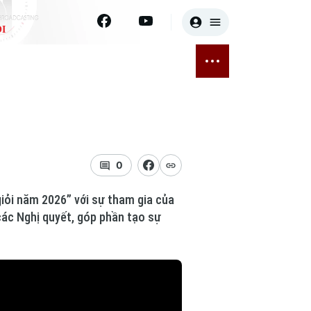
I
E
THỂ THAO
GIẢI TRÍ
ĐÃ PHÁT SÓNG
Bóng đá
Tin tức
ỡng
Quần vợt
Sao
sức khỏe
Golf
Điện ảnh
0
Thời trang
giỏi năm 2026” với sự tham gia của
 các Nghị quyết, góp phần tạo sự
Âm nhạc