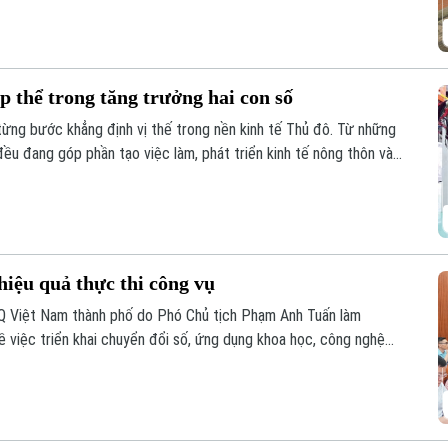
p thể trong tăng trưởng hai con số
từng bước khẳng định vị thế trong nền kinh tế Thủ đô. Từ những
ều đang góp phần tạo việc làm, phát triển kinh tế nông thôn và
đạt mục tiêu tăng trưởng GRDP ở mức hai con số, kinh tế tập thể
iều tiềm năng cần được đánh thức.
iệu quả thực thi công vụ
Q Việt Nam thành phố do Phó Chủ tịch Phạm Anh Tuấn làm
ề việc triển khai chuyển đổi số, ứng dụng khoa học, công nghệ
cấp dịch vụ công khi thực hiện sắp xếp đơn vị hành chính và tổ
cấp trên địa bàn xã năm 2026.