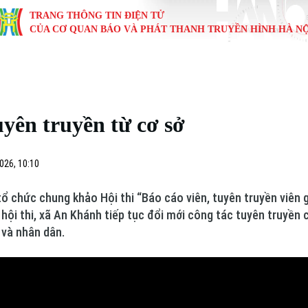
TRANG THÔNG TIN ĐIỆN TỬ
CỦA CƠ QUAN BÁO VÀ PHÁT THANH TRUYỀN HÌNH HÀ NỘ
KINH TẾ
NHÀ ĐẤT
TÀU VÀ XE
GIÁO DỤC
VĂN HÓA
SỨC KHỎ
i
Tin tức
Tin tức
Ô tô
Tin tức
Tin tức
Y tế
uyên truyền từ cơ sở
ự
Cafe sáng
Đầu tư
Tàu
Tuyển sinh
Làng nghề
Dinh dư
Nội
Tài chính Ngân hàng
Căn hộ
Xe máy
Hướng nghiệp
Di tích
Tư vấn 
026, 10:10
iệt 4 phương
Doanh nghiệp
Đất đai
Thị trường
ổ chức chung khảo Hội thi “Báo cáo viên, tuyên truyền viên 
 hội thi, xã An Khánh tiếp tục đổi mới công tác tuyên truyền
Kinh nghiệm
Đánh giá
 và nhân dân.