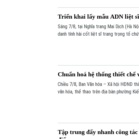
Triển khai lấy mẫu ADN liệt s
Sáng 7/8, tại Nghĩa trang Mai Dịch (Hà Nộ
danh tính hài cốt liệt sĩ trang trọng tổ 
lấy mẫu hài cốt liệt sĩ chưa xác định đượ
Chuẩn hoá hệ thống thiết chế 
Chiều 7/8, Ban Văn hóa – Xã hội HĐND thà
văn hóa, thể thao trên địa bàn phường Ki
Tập trung đẩy nhanh công tác 