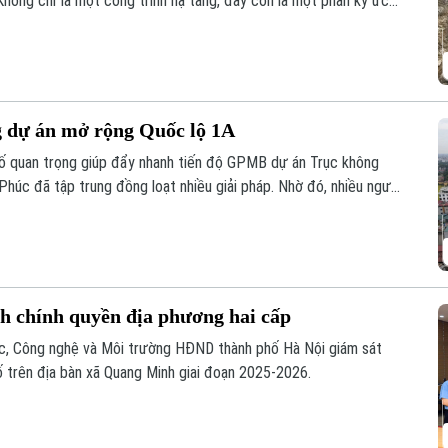
hông chỉ là một công trình hạ tầng, đây còn là một phần ký ức
hu vực này sẽ được chỉnh trang theo hướng bảo tồn kết hợp phát
n hóa, nghệ thuật và du lịch mới.
g dự án mở rộng Quốc lộ 1A
 tố quan trọng giúp đẩy nhanh tiến độ GPMB dự án Trục không
 Phúc đã tập trung đồng loạt nhiều giải pháp. Nhờ đó, nhiều người
àn giao đất để thực hiện siêu dự án 162.000 tỷ đồng này.
nh chính quyền địa phương hai cấp
ọc, Công nghệ và Môi trường HĐND thành phố Hà Nội giám sát
ố trên địa bàn xã Quang Minh giai đoạn 2025-2026.