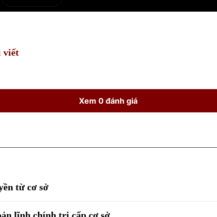
e
Current
Duration
Time
 viết
Xem 0 đánh giá
yền từ cơ sở
n lĩnh chính trị cấp cơ sở