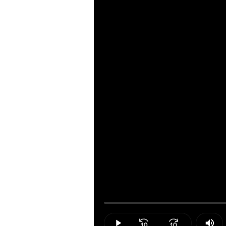
Loaded
:
0.00%