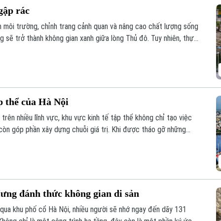
gập rác
ện môi trường, chỉnh trang cảnh quan và nâng cao chất lượng sống
 sẽ trở thành không gian xanh giữa lòng Thủ đô. Tuy nhiên, thực
hải phủ kín mặt nước, gây ô nhiễm và ảnh hưởng đến dòng chảy.
p thể của Hà Nội
trên nhiều lĩnh vực, khu vực kinh tế tập thể không chỉ tạo việc
còn góp phần xây dựng chuỗi giá trị. Khi được tháo gỡ những
ng lực quan trọng đóng góp vào tăng trưởng nhanh và bền vững
ưng đánh thức không gian di sản
qua khu phố cổ Hà Nội, nhiều người sẽ nhớ ngay đến dãy 131