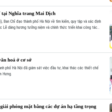
ĩ tại Nghĩa trang Mai Dịch
i), Ban Chỉ đạo thành phố Hà Nội về tìm kiếm, quy tập và xác định
chức Lễ dâng hương tưởng niệm và chính thức triển khai công tác
c thông tin để phục vụ giám định ADN.
văn hoá ở cơ sở
nh phố Hà Nội đã giám sát việc đầu tư, khai thác các thiết chế
ến Hưng.
giải phóng mặt bằng các dự án hạ tầng trọng