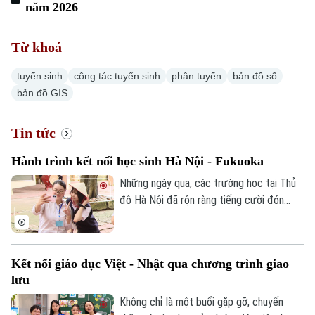
năm 2026
Từ khoá
tuyển sinh
công tác tuyển sinh
phân tuyến
bản đồ số
bản đồ GIS
Tin tức
Hành trình kết nối học sinh Hà Nội - Fukuoka
Những ngày qua, các trường học tại Thủ
đô Hà Nội đã rộn ràng tiếng cười đón
tiếp đoàn học sinh đến từ tỉnh Fukuoka,
Nhật Bản. Một hành trình giao lưu đầy ắp
những trải nghiệm văn hóa độc đáo và
Kết nối giáo dục Việt - Nhật qua chương trình giao
tình bạn xuyên biên giới được mở ra đã
lưu
góp phần bồi đắp cho mối quan hệ hữu
nghị Hà Nội - Fukuoka.
Không chỉ là một buổi gặp gỡ, chuyến