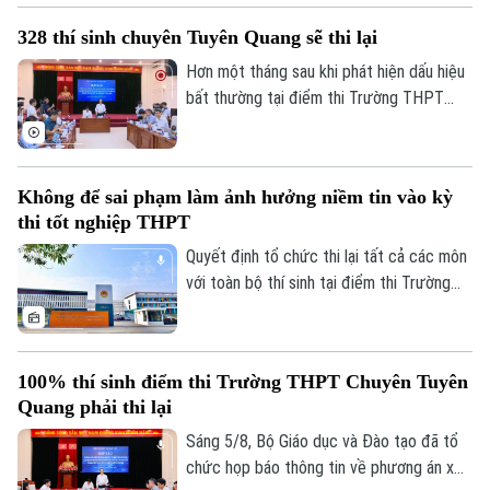
điều kiện, từ đội ngũ giáo viên, cơ sở vật
328 thí sinh chuyên Tuyên Quang sẽ thi lại
chất đến sách giáo khoa, bảo đảm không
học sinh nào bị bỏ lại phía sau.
Hơn một tháng sau khi phát hiện dấu hiệu
bất thường tại điểm thi Trường THPT
Chuyên Tuyên Quang, Bộ Giáo dục và Đào
tạo đã công bố phương án xử lý.
Không để sai phạm làm ảnh hưởng niềm tin vào kỳ
thi tốt nghiệp THPT
Quyết định tổ chức thi lại tất cả các môn
với toàn bộ thí sinh tại điểm thi Trường
THPT chuyên Tuyên Quang được đưa ra
trên cơ sở kết quả điều tra ban đầu của
Bộ Công an, ý kiến của các cơ quan liên
100% thí sinh điểm thi Trường THPT Chuyên Tuyên
quan và quy chế thi hiện hành, nhằm bảo
Quang phải thi lại
đảm sự công bằng, minh bạch của kỳ thi
tốt nghiệp THPT, đồng thời bảo vệ quyền
Sáng 5/8, Bộ Giáo dục và Đào tạo đã tổ
lợi của các thí sinh và giữ vững niềm tin
chức họp báo thông tin về phương án xử