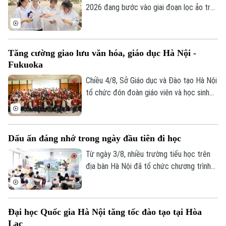
2026 đang bước vào giai đoạn lọc ảo trên
phạm vi toàn quốc. Việc lọc ảo được
thực hiện 6 lần theo quy trình và sẽ kết
thúc vào ngày 9/8.
Tăng cường giao lưu văn hóa, giáo dục Hà Nội -
Fukuoka
Chiều 4/8, Sở Giáo dục và Đào tạo Hà Nội
tổ chức đón đoàn giáo viên và học sinh
tỉnh Fukuoka, Nhật Bản đến học tập, tìm
hiểu văn hóa, cuộc sống của người Việt
Nam.
Dấu ấn đáng nhớ trong ngày đầu tiên đi học
Từ ngày 3/8, nhiều trường tiểu học trên
địa bàn Hà Nội đã tổ chức chương trình
đón học sinh lớp 1 trong không khí rộn
ràng, ấm áp. Đây là cột mốc đánh dấu
bước chuyển quan trọng của các em từ
Đại học Quốc gia Hà Nội tăng tốc đào tạo tại Hòa
bậc mầm non lên tiểu học, mở đầu hành
Lạc