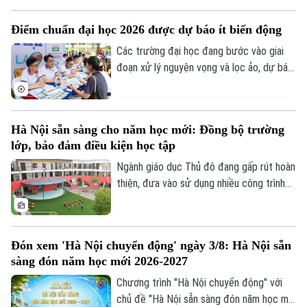
chương trình chào đón học sinh lớp 6 và
vinh danh những học sinh đạt thành tích
Điểm chuẩn đại học 2026 được dự báo ít biến động
xuất sắc trong kỳ thi vào lớp 10 THPT và
THPT chuyên.
Các trường đại học đang bước vào giai
đoạn xử lý nguyện vọng và lọc ảo, dự báo
điểm chuẩn năm nay đang được nhiều thí
sinh và phụ huynh đặc biệt quan tâm.
Theo nhận định của các chuyên gia và
Hà Nội sẵn sàng cho năm học mới: Đồng bộ trường
nhiều cơ sở đào tạo, điểm chuẩn đại học
lớp, bảo đảm điều kiện học tập
năm 2026 nhìn chung sẽ không có nhiều
biến động so với năm trước.
Ngành giáo dục Thủ đô đang gấp rút hoàn
thiện, đưa vào sử dụng nhiều công trình
trường học được nâng cấp, xây mới đồng
bộ trước khai giảng. Việc chủ động chuẩn
bị hạ tầng trường lớp được kỳ vọng sẽ
Đón xem 'Hà Nội chuyển động' ngày 3/8: Hà Nội sẵn
giải tỏa sức ép cho các phụ huynh, đồng
sàng đón năm học mới 2026-2027
thời tạo đà bứt phá cho năm học mới.
Chương trình "Hà Nội chuyển động" với
chủ đề "Hà Nội sẵn sàng đón năm học mới