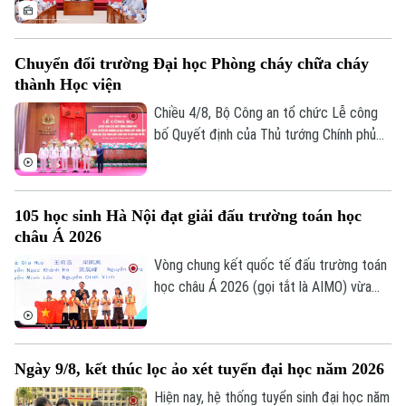
của xã hội đối với kỳ thi.
lý đối với thí sinh tại điểm thi Trường
THPT Chuyên Tuyên Quang trong Kỳ thi
tốt nghiệp THPT năm 2026. Theo đó,
Chuyển đổi trường Đại học Phòng cháy chữa cháy
toàn bộ thí sinh tại điểm thi này sẽ thi lại
thành Học viện
tất cả các môn.
Chiều 4/8, Bộ Công an tổ chức Lễ công
bố Quyết định của Thủ tướng Chính phủ
về việc chuyển đổi Trường Đại học Phòng
Theo dõi Hà Nội On
cháy chữa cháy thành Học viện Phòng
cháy chữa cháy và Cứu nạn cứu hộ. Tới
105 học sinh Hà Nội đạt giải đấu trường toán học
dự và chỉ đạo buổi lễ Thượng tướng, TS
châu Á 2026
Lê Quốc Hùng, Ủy viên Trung ương Đảng,
Phó Bí thư Đảng ủy Công an Trung ương,
Vòng chung kết quốc tế đấu trường toán
Thứ trưởng Bộ Công an; GS.TS Lê Quân,
học châu Á 2026 (gọi tắt là AIMO) vừa
Thứ trưởng Bộ Giáo dục và Đào tạo.
kết thúc. Hà Nội là đơn vị có số lượng thí
sinh đạt giải nhiều nhất với 105 em. Cuộc
thi là sự kiện thường niên do Báo Tiền
Ngày 9/8, kết thúc lọc ảo xét tuyển đại học năm 2026
phong phối hợp với Đại học Bách Khoa Hà
Nội tổ chức.
Hiện nay, hệ thống tuyển sinh đại học năm