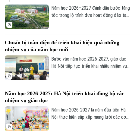
trình chinh phục tri thức với nhiều trải
nghiệm mới.
Năm học 2026–2027 đánh dấu bước tăng
tốc trong lộ trình đưa hoạt động đào tạo
của Đại học Quốc gia Hà Nội lên Khu đô
thị đại học Hòa Lạc. Dự kiến hơn 17.000
sinh viên của 11 đơn vị đào tạo sẽ học
Chuẩn bị toàn diện để triển khai hiệu quả những
tập tại đây, mở ra giai đoạn phát triển mới
nhiệm vụ của năm học mới
của mô hình đại học tập trung, hiện đại và
liên ngành.
Bước vào năm học 2026-2027, giáo dục
Hà Nội tiếp tục triển khai nhiều nhiệm vụ
trọng tâm như đổi mới chương trình,
chuyển đổi số, ứng dụng trí tuệ nhân tạo
(AI), giáo dục STEM và nâng cao chất
Năm học 2026-2027: Hà Nội triển khai đồng bộ các
lượng đội ngũ giáo viên. Để những chủ
nhiệm vụ giáo dục
trương này đi vào thực tiễn, vai trò của
Liên hệ đường dây nóng (bấm để gọi)
các nhà trường là hết sức quan trọng.
Năm học 2026-2027 là năm đầu tiên Hà
Tòa soạn
Tòa soạn
Nội thực hiện sắp xếp mạng lưới các cơ
sở giáo dục công lập theo mô hình chính
0865.116.699 (hotline)
0865.116.699
quyền địa phương hai cấp. Cùng với đó,