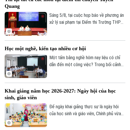
Dinh dưỡng
Bóng đá
Quang
Giải trí
Sáng 5/8, tại cuộc họp báo về phương án
Tư vấn sức khỏe
Quần vợt
xử lý sai phạm tại Điểm thi Trường THPT
Tin tức
Đã phát sóng
Chuyên Tuyên Quang, Bộ Giáo dục và Đào
Golf
Sao
tạo quyết định tổ chức thi lại tất cả các
môn đối với toàn bộ thí sinh tại điểm thi
Học một nghề, kiến tạo nhiều cơ hội
Điện ảnh
này. Thời gian thi lại dự kiến vào ngày 14
và 15/8.
Một tấm bằng nghề hôm nay liệu có chỉ
Thời trang
dẫn đến một công việc? Trong bối cảnh
thị trường lao động liên tục thay đổi, câu
Âm nhạc
trả lời đang dần khác đi. Điều doanh
nghiệp cần không chỉ là người biết làm
Khai giảng năm học 2026-2027: Ngày hội của học
nghề, mà còn là người có năng lực thích
sinh, giáo viên
ứng, học hỏi và sẵn sàng đảm nhận những
vai trò mới.
Để ngày khai giảng thực sự là ngày hội
của học sinh và giáo viên, Chính phủ vừa
ban hành kế hoạch yêu cầu các bộ, ngành,
địa phương tập trung cao độ chuẩn bị mọi