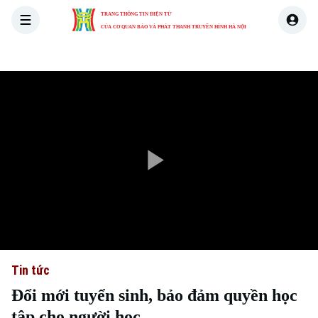
TRANG THÔNG TIN ĐIỆN TỬ
CỦA CƠ QUAN BÁO VÀ PHÁT THANH TRUYỀN HÌNH HÀ NỘI
THỜI SỰ
HÀ NỘI
THẾ GIỚI
KINH TẾ
NHÀ ĐẤT
Play
Video
Tin tức
Đổi mới tuyển sinh, bảo đảm quyền học
tập cho người học