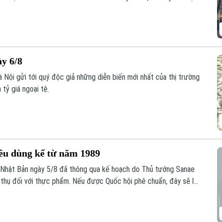
an ninh quốc gia, nền tảng này đang phải đối mặt với những đợt
văn phòng quan trọng và cắt giảm hàng loạt nhân sự.
ày 6/8
 Nội gửi tới quý độc giả những diễn biến mới nhất của thị trường
 tỷ giá ngoại tệ.
iêu dùng kể từ năm 1989
 Nhật Bản ngày 5/8 đã thông qua kế hoạch do Thủ tướng Sanae
u thụ đối với thực phẩm. Nếu được Quốc hội phê chuẩn, đây sẽ là
 dùng kể từ khi sắc thuế này được áp dụng vào năm 1989.