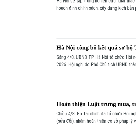
Hà Nội sẽ tập trung nghiên cứu, khai thác
hoạch định chính sách, xây dựng kịch bản 
thành phố Hà Nội Nguyễn Xuân Lưu, Trưởng
nghị tổng kết và công bố kết quả sơ bộ T
Hà Nội công bố kết quả sơ bộ 
Sáng 4/8, UBND TP Hà Nội tổ chức Hội ng
2026. Hội nghị do Phó Chủ tịch UBND thà
tế năm 2026 thành phố Hà Nội chủ trì.
Hoàn thiện Luật trưng mua, t
Chiều 4/8, Bộ Tài chính đã tổ chức Hội ngh
(sửa đổi), nhằm hoàn thiện cơ sở pháp lý 
bảo đảm tốt hơn quyền sở hữu tài sản của