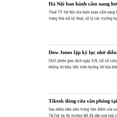
Hà Nội ban hành cẩm nang hư
Thuế TP Hà Nội vừa biên soạn cẩm nang h
trạng thái mã số thuế, xử lý các trường h
quá trình thực hiện nghĩa vụ thuế.
Dow Jones lập kỷ lục nhờ diễn
Chốt phiên giao dịch ngày 5/8, chỉ số cô
những tín hiệu tiến triển hướng tới hòa bì
bớt áp lực lạm phát toàn cầu.
Tiktok đóng cửa văn phòng tạ
Sau nhiều năm nằm trong tâm điểm của cu
TikTok tại thị trường Mỹ đã dần ngã ngũ v