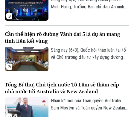
Minh Hưng, Trưởng Ban chỉ đạo An ninh
mạng quốc gia, đã dự lễ kỷ niệm Ngày An
ninh mạng Việt Nam (6/8/2024 –
6/8/2026). Chương trình nằm trong khuôn
Cần thể hiện rõ đường Vành đai 5 là dự án mang
khổ chuỗi hoạt động do Ban Chỉ đạo An
tính liên kết vùng
ninh mạng quốc gia phối hợp với Bộ Công
an tổ chức với chủ đề “Vì một không gian
Sáng nay (6/8), Quốc hội thảo luận tại tổ
mạng nhân văn cho mỗi người”.
về Chủ trương đầu tư xây dựng đường
Vành đai 5 – Vùng Thủ đô Hà Nội. Cơ bản
đồng tình với chủ trương đầu tư dự án,
các đại biểu góp ý: ban soạn thảo cần thể
Tổng Bí thư, Chủ tịch nước Tô Lâm sẽ thăm cấp
hiện rõ hơn, đây là dự án mang tính liên
nhà nước tới Australia và New Zealand
kết vùng cao. Điều này sẽ giúp công tác
điều phối dự án được rõ ràng hơn.
Nhận lời mời của Toàn quyền Australia
Sam Mostyn và Toàn quyền New Zealand
Cindy Kiro, Tổng Bí thư Ban Chấp hành
Trung ương Đảng Cộng sản Việt Nam, Chủ
tịch nước Cộng hòa xã hội chủ nghĩa Việt