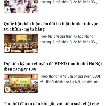
Đất đai
thường lệ thứ nhất, Quốc hội khóa XVI,
Xe máy
Tuyển sinh
sáng nay (9/8), Quốc hội họp phiên toàn
Tin tức
Sức khỏe
Kinh nghiệm
thể tại hội trường để cho ý kiến đối với
Thị trường
Hướng nghiệp
dự án Luật sửa đổi, bổ sung một số điều
Làng nghề
Y tế
Quốc hội thảo luận sửa đổi ba luật thuộc lĩnh vực
Thể thao
của Luật Ngân hàng Nhà nước Việt Nam,
Đánh giá
tài chính - ngân hàng
Di tích
Luật Phòng, chống rửa tiền và Luật Các
Dinh dưỡng
Bóng đá
tổ chức tín dụng.
Tiếp tục chương trình Kỳ họp không
Giải trí
thường lệ thứ nhất, Quốc hội khóa XVI,
Tư vấn sức khỏe
Quần vợt
hôm nay (9/8), Quốc hội họp phiên toàn
Tin tức
Đã phát sóng
thể ở hội trường để cho ý kiến đối với
Golf
một số dự án luật thuộc lĩnh vực tài chính
Sao
Dự kiến kỳ họp chuyên đề HĐND thành phố Hà Nội
- ngân hàng, xuất bản và tư pháp.
diễn ra ngày 10/8
Điện ảnh
Theo thông tin từ Văn phòng Đoàn ĐBQH
Thời trang
và HĐND thành phố Hà Nội, dự kiến sáng
10/8, HĐND thành phố Hà Nội khóa XVII,
Âm nhạc
nhiệm kỳ 2026-2031 sẽ tổ chức kỳ họp
thứ sáu (kỳ họp chuyên đề) để xem xét,
Thu hút đầu tư dầu khí gắn với kiểm soát chặt chẽ
quyết định các nội dung quan trọng thuộc