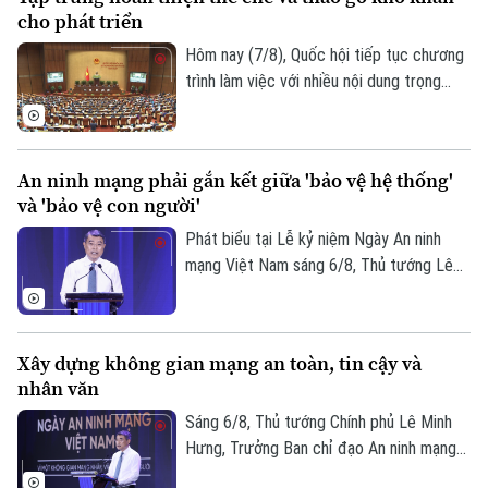
triển đô thị.
cho phát triển
Hôm nay (7/8), Quốc hội tiếp tục chương
trình làm việc với nhiều nội dung trọng
tâm về công tác lập pháp và xem xét các
cơ chế, chính sách phát triển đặc thù.
Trong đó, Dự án Luật Phát triển đô thị
An ninh mạng phải gắn kết giữa 'bảo vệ hệ thống'
được kỳ vọng tháo gỡ điểm nghẽn về thể
và 'bảo vệ con người'
chế, hạ tầng, nguồn lực và quản trị, thúc
đẩy các đô thị phát triển nhanh, bền
Phát biểu tại Lễ kỷ niệm Ngày An ninh
vững.
mạng Việt Nam sáng 6/8, Thủ tướng Lê
Minh Hưng - Trưởng Ban Chỉ đạo An ninh
mạng quốc gia yêu cầu công tác bảo đảm
an ninh mạng phải gắn kết chặt chẽ giữa
Xây dựng không gian mạng an toàn, tin cậy và
"bảo vệ hệ thống" và "bảo vệ con người",
nhân văn
lấy sự an toàn, bình yên và hạnh phúc của
Nhân dân làm thước đo cao nhất cho mọi
Sáng 6/8, Thủ tướng Chính phủ Lê Minh
Bản quyền thuộc về Cơ quan Báo và Phát thanh Truyền hình Hà Nội Giấy
chính sách.
Hưng, Trưởng Ban chỉ đạo An ninh mạng
phép số: Số 63/GP-TTDT, cấp ngày 10/05/2023
quốc gia đã dự lễ kỷ niệm Ngày An ninh