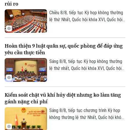
rủi ro
thẩm quyền.
Chiều 8/8, tiếp tục Kỳ họp không thường
lệ thứ Nhất, Quốc hội khóa XVI, Quốc hội
thảo luận tại hội trường về Dự án Luật
Dầu khí (sửa đổi). Nhiều đại biểu cho rằng
việc sửa luật cần tạo cơ chế đủ hấp dẫn
Hoàn thiện 9 luật quân sự, quốc phòng để đáp ứng
để thu hút đầu tư vào những khu vực có
yêu cầu thực tiễn
điều kiện khai thác khó khăn, đồng thời
tăng phân cấp, phân quyền cho Tập đoàn
Sáng 8/8, tiếp tục Kỳ họp không thường
Công nghiệp Năng lượng Quốc gia Việt
lệ thứ nhất, Quốc hội khóa XVI, Quốc hội
Nam.
họp phiên toàn thể tại hội trường, thảo
luận về Dự án Luật sửa đổi, bổ sung một
số điều của 9 luật về quân sự, quốc
Kiểm soát chặt vũ khí hủy diệt nhưng ko làm tăng
phòng.
gánh nặng chi phí
Sáng 8/8, tiếp tục chương trình Kỳ họp
Theo dõi Hà Nội On
không thường lệ thứ Nhất, Quốc hội khóa
XVI đã họp phiên toàn thể tại hội trường,