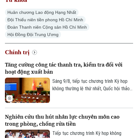
Thời sự
Huân chương Lao động Hạng Nhất
Đội Thiếu niên tiền phong Hồ Chí Minh
Hà Nội
Hà Nội
Đoàn Thanh niên Cộng sản Hồ Chí Minh
Hội Đồng Đội Trung Ương
Chính trị
Nhịp sống Hà Nội
Thế giới
Chính trị
Xã hội
Người Hà Nội
Tin tức
Kinh tế
Tăng cường công tác thanh tra, kiểm tra đối với
An ninh trật tự
hoạt động xuất bản
Khoảnh khắc Hà Nội
Quân sự
Tin tức
Nhà đất
Sáng 9/8, tiếp tục chương trình Kỳ họp
Công nghệ
Ẩm thực
không thường lệ thứ nhất, Quốc hội thảo
Hồ sơ
Cafe sáng
luận ở hội trường về dự án Luật sửa đổi,
Tin tức
Tàu và Xe
bổ sung một số điều của Luật Xuất bản.
Người Việt 4 phương
Tài chính Ngân hàng
Đầu tư
Ô tô
Giáo dục
Nghiên cứu thu hút nhân lực chuyên môn cao
Doanh nghiệp
trong phòng, chống rửa tiền
Căn hộ
Tàu
Tin tức
Văn hóa
Tiếp tục chương trình Kỳ họp không