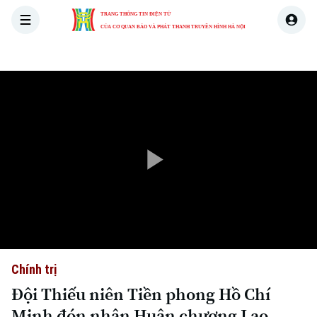
TRANG THÔNG TIN ĐIỆN TỬ
CỦA CƠ QUAN BÁO VÀ PHÁT THANH TRUYỀN HÌNH HÀ NỘI
THỜI SỰ
HÀ NỘI
THẾ GIỚI
KINH TẾ
NHÀ ĐẤT
Play
Video
Chính trị
Đội Thiếu niên Tiền phong Hồ Chí
Minh đón nhận Huân chương Lao