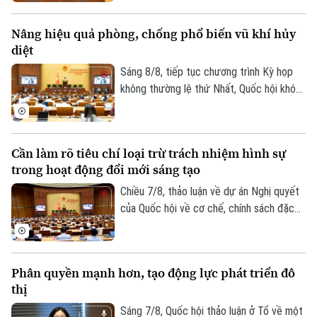
thảo luận về Dự án Luật Phòng, chống
phổ biến vũ khí hủy diệt hàng loạt. Nhiều
Nâng hiệu quả phòng, chống phổ biến vũ khí hủy
đại biểu đề nghị tiếp tục hoàn thiện các
diệt
quy định theo hướng nâng cao hiệu quả
phòng ngừa, kiểm soát rủi ro, đồng thời
Sáng 8/8, tiếp tục chương trình Kỳ họp
bảo đảm quyền, lợi ích hợp pháp và chi phí
không thường lệ thứ Nhất, Quốc hội khóa
tuân thủ cho tổ chức, doanh nghiệp.
XVI đã họp phiên toàn thể tại hội trường,
thảo luận về Dự án Luật Phòng, chống
phổ biến vũ khí hủy diệt hàng loạt. Nhiều
Cần làm rõ tiêu chí loại trừ trách nhiệm hình sự
đại biểu đề nghị tiếp tục hoàn thiện các
trong hoạt động đổi mới sáng tạo
quy định nhằm nâng cao hiệu quả phòng
ngừa, kiểm soát rủi ro, đồng thời bảo đảm
Chiều 7/8, thảo luận về dự án Nghị quyết
quyền và lợi ích hợp pháp của tổ chức, cá
của Quốc hội về cơ chế, chính sách đặc
nhân.
thù để xử lý vi phạm pháp luật liên quan
đến kinh tế nhà nước, kinh tế tư nhân và
ứng dụng khoa học, công nghệ, đổi mới
Phân quyền mạnh hơn, tạo động lực phát triển đô
sáng tạo, chuyển đổi số, các đại biểu tập
thị
trung làm rõ trách nhiệm của người đứng
đầu và cơ chế loại trừ trách nhiệm hình sự
Sáng 7/8, Quốc hội thảo luận ở Tổ về một