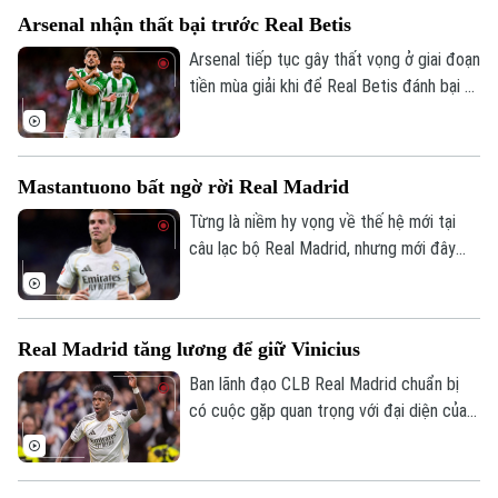
hoàn thiện đội hình trước khi bước vào
Arsenal nhận thất bại trước Real Betis
trận tranh Siêu cúp châu Âu gặp Aston
Villa vào ngày 12/8.
Arsenal tiếp tục gây thất vọng ở giai đoạn
tiền mùa giải khi để Real Betis đánh bại 3-
1 tại Dublin.
Mastantuono bất ngờ rời Real Madrid
Từng là niềm hy vọng về thế hệ mới tại
câu lạc bộ Real Madrid, nhưng mới đây
cầu thủ người Argentina Mastatuono đã
gây bất ngờ khi phải rời đội bóng Hoàng
gia Tây Ban Nha theo dạng cho mượn.
Real Madrid tăng lương để giữ Vinicius
Ban lãnh đạo CLB Real Madrid chuẩn bị
có cuộc gặp quan trọng với đại diện của
Theo dõi Hà Nội On
Vinicius, nhằm nối lại đàm phán gia hạn với
ngôi sao người Brazil.