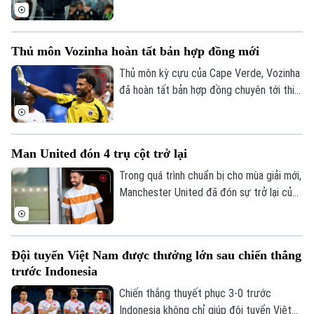
Liên hệ đường dây nóng (bấm để gọi)
sớm thanh lọc lực lượng trước mùa giải
mới.
Tòa soạn
Tòa soạn
0865.116.699 (hotline)
0865.116.699
Thủ môn Vozinha hoàn tất bản hợp đồng mới
Thủ môn kỳ cựu của Cape Verde, Vozinha
đã hoàn tất bản hợp đồng chuyên tới thi
đấu cho CLB Chile - Colo Colo sáu tháng,
kèm theo khả năng gia hạn thêm một năm.
Man United đón 4 trụ cột trở lại
Trong quá trình chuẩn bị cho mùa giải mới,
Manchester United đã đón sự trở lại của
bốn trụ cột gồm Bruno Fernandes, Diogo
Dalot, Matheus Cunha và Noussair
Mazraoui sau kỳ World Cup 2026.
Đội tuyển Việt Nam được thưởng lớn sau chiến thắng
trước Indonesia
Chiến thắng thuyết phục 3-0 trước
Indonesia không chỉ giúp đội tuyển Việt