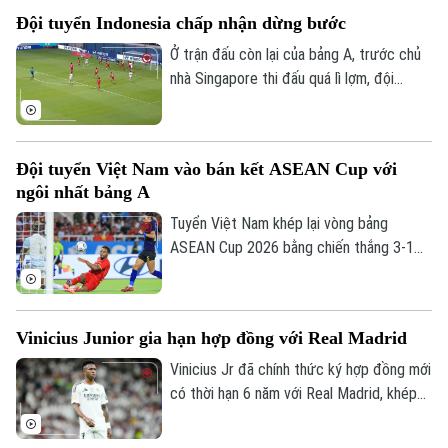
thầy trò huấn luyện viên Kim Sang Sik mới
Đội tuyển Indonesia chấp nhận dừng bước
có được niềm vui trọn vẹn ở Mỹ Đình.
Ở trận đấu còn lại của bảng A, trước chủ
nhà Singapore thi đấu quá lì lợm, đội
tuyển Indonesia dù có bàn dẫn trước
nhưng chung cuộc vẫn bị cầm chân. Kết
quả này là không đủ để giúp đội bóng xứ
Đội tuyển Việt Nam vào bán kết ASEAN Cup với
vạn đảo vào bán kết.
ngôi nhất bảng A
Tuyển Việt Nam khép lại vòng bảng
ASEAN Cup 2026 bằng chiến thắng 3-1
trước Campuchia trên sân Mỹ Đình. Đình
Bắc tỏa sáng với cú đúp, giúp thầy trò
HLV Kim Sang-sik giành trọn 3 điểm và
Vinicius Junior gia hạn hợp đồng với Real Madrid
tạo đà thuận lợi trước vòng bán kết.
Vinicius Jr đã chính thức ký hợp đồng mới
có thời hạn 6 năm với Real Madrid, khép
lại những đồn đoán về khả năng chuyển
đến Arsenal.