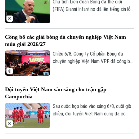
Chủ tịch Liên đoàn Bóng đá thế giới
(FIFA) Gianni Infantino đã lên tiếng xin lỗi
Thời trang
về nỗ lực bị chỉ trích là đáng hổ thẹn
nhằm thương mại hóa World Cup, nhưng
Âm nhạc
kiên quyết không từ chức.
Công bố các giải bóng đá chuyên nghiệp Việt Nam
mùa giải 2026/27
Chiều 6/8, Công ty Cổ phần Bóng đá
chuyên nghiệp Việt Nam VPF đã công bố
các giải bóng đá chuyên nghiệp Việt Nam
mùa giải 2026/2027. Trong đó, được quan
tâm nhất là lễ bốc thăm và xếp lịch thi
Đội tuyển Việt Nam sẵn sàng cho trận gặp
đấu chính thức cho giải V.League 1 mùa
Campuchia
giải năm nay.
Sau cuộc họp báo vào sáng 6/8, cuối giờ
chiều, đội tuyển Việt Nam cũng đã có
buổi tập cuối trên SVĐ Quốc gia Mỹ Đình
để làm quen sân đấu chính thức. Tinh thần
của toàn đội đang lên cao sau trận thắng