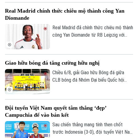
Real Madrid chính thức chiêu mộ thành công Yan
Diomande
Real Madrid đã chính thức chiêu mộ thành
công Yan Diomande từ RB Leipzig với
mức giá kỷ lục. Tổng giá trị thương vụ lên
tới 140 triệu euro, bao gồm 125 triệu
euro phí chuyển nhượng cố định và 15
Giao hữu bóng đá tăng cường hữu nghị
triệu euro phụ phí tùy theo thành tích.
Chiều 6/8, giải Giao hữu Bóng đá giữa
CLB bóng đá Nhóm Đại biểu Quốc hội
khóa XVI, Đại học Bách khoa Hà Nội và
Tập đoàn T&T Group đã diễn ra trong
không khí sôi nổi, đoàn kết và thắm tình
Đội tuyển Việt Nam quyết tâm thắng ‘đẹp’
hữu nghị.
Campuchia để vào bán kết
Sau chiến thắng mang tính then chốt
trước Indonesia (3-0), đội tuyển Việt Nam