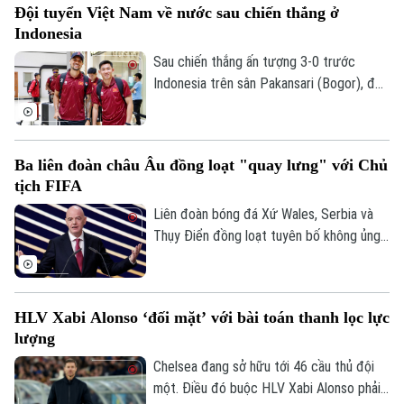
Đội tuyển Việt Nam về nước sau chiến thắng ở
Indonesia
Sau chiến thắng ấn tượng 3-0 trước
Indonesia trên sân Pakansari (Bogor), đội
tuyển Việt Nam đã trở về Hà Nội để
chuẩn bị cho lượt trận cuối bảng A
ASEAN Cup 2026 gặp Campuchia.
Ba liên đoàn châu Âu đồng loạt "quay lưng" với Chủ
tịch FIFA
Liên đoàn bóng đá Xứ Wales, Serbia và
Thụy Điển đồng loạt tuyên bố không ủng
hộ Gianni Infantino tái đắc cử Chủ tịch
FIFA, khiến cuộc khủng hoảng quyền lực
tại cơ quan bóng đá thế giới tiếp tục leo
HLV Xabi Alonso ‘đối mặt’ với bài toán thanh lọc lực
thang.
lượng
Chelsea đang sở hữu tới 46 cầu thủ đội
một. Điều đó buộc HLV Xabi Alonso phải