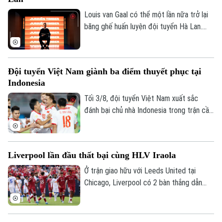
Louis van Gaal có thể một lần nữa trở lại
băng ghế huấn luyện đội tuyển Hà Lan.
Theo các nguồn tin thân cận với chiến
lược gia 74 tuổi, ông sẵn sàng bước vào
quá trình đàm phán nếu nhận được lời mời
Đội tuyển Việt Nam giành ba điểm thuyết phục tại
chính thức.
Indonesia
Tối 3/8, đội tuyển Việt Nam xuất sắc
đánh bại chủ nhà Indonesia trong trận cầu
tâm điểm. Kết quả "phải thắng" này giúp
đoàn quân của HLV Kim Sang-sik chính
thức mở toang cánh cửa tiến vào bán kết.
Liverpool lần đầu thất bại cùng HLV Iraola
Ở trận giao hữu với Leeds United tại
Chicago, Liverpool có 2 bàn thắng dẫn
trước trong hiệp 1 nhưng tới hiệp 2,
Leeds vùng lên và có màn ngược dòng ấn
tượng với 4 bàn thắng. Liverpool chấp