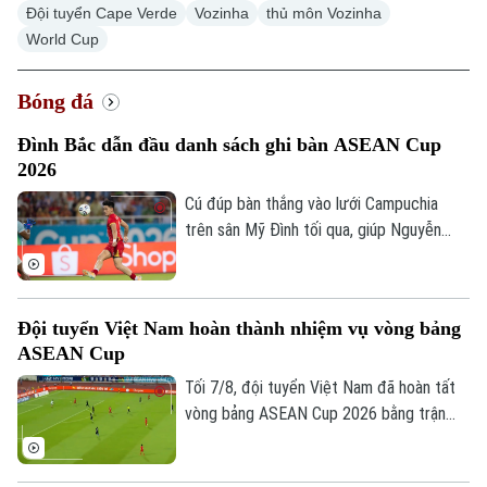
Đội tuyển Cape Verde
Vozinha
thủ môn Vozinha
World Cup
Bóng đá
Xu hướng
Đình Bắc dẫn đầu danh sách ghi bàn ASEAN Cup
2026
Cú đúp bàn thắng vào lưới Campuchia
trên sân Mỹ Đình tối qua, giúp Nguyễn
Đình Bắc tạm thời độc chiếm vị trí số 1
trong danh sách ghi bàn ASEAN Cup
2026.
Đội tuyển Việt Nam hoàn thành nhiệm vụ vòng bảng
ASEAN Cup
Tối 7/8, đội tuyển Việt Nam đã hoàn tất
vòng bảng ASEAN Cup 2026 bằng trận
đấu tiếp đón Campuchia. Trong lần thứ 2
được thi đấu trên sân nhà từ đầu giải,