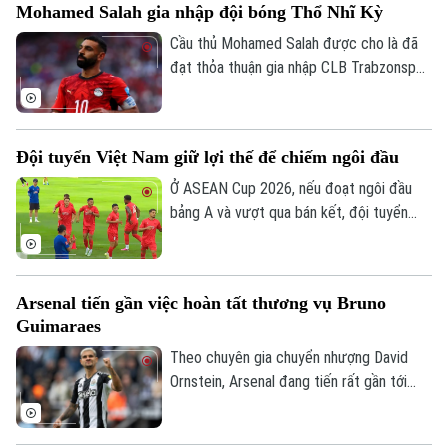
Mohamed Salah gia nhập đội bóng Thổ Nhĩ Kỳ
Cầu thủ Mohamed Salah được cho là đã
đạt thỏa thuận gia nhập CLB Trabzonspor
theo dạng chuyển nhượng tự do sau khi
chia tay Liverpool vào cuối mùa giải
2025/26.
Đội tuyển Việt Nam giữ lợi thế để chiếm ngôi đầu
Ở ASEAN Cup 2026, nếu đoạt ngôi đầu
bảng A và vượt qua bán kết, đội tuyển
Việt Nam sẽ đá trận chung kết lượt về
trên sân nhà Mỹ Đình. Mục tiêu đầu tiên là
ngôi đầu đã ở rất gần thầy trò HLV Kim
Arsenal tiến gần việc hoàn tất thương vụ Bruno
Sang Sik, khi chúng ta có những lợi thế rõ
Guimaraes
ràng trước lượt trận cuối vòng bảng với
Campuchia sau đây 2 ngày.
Theo chuyên gia chuyển nhượng David
Ornstein, Arsenal đang tiến rất gần tới
việc chiêu mộ tiền vệ Bruno Guimaraes từ
Newcastle United khi hai CLB đã tiến sát