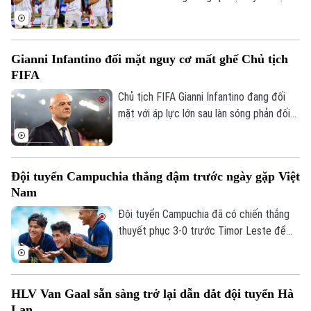
Nam mở rộng cơ hội giành vé vào bán kết
ASEAN Cup 2026, mà còn mang về khoản
thưởng khích lệ tinh thần đầy giá trị.
Gianni Infantino đối mặt nguy cơ mất ghế Chủ tịch
FIFA
Chủ tịch FIFA Gianni Infantino đang đối
mặt với áp lực lớn sau làn sóng phản đối
liên quan đến kế hoạch bán 20% cổ phần
một đơn vị quản lý các giải đấu của FIFA
cho nhà đầu tư tư nhân. Nhiều liên đoàn
Đội tuyển Campuchia thắng đậm trước ngày gặp Việt
bóng đá châu Âu đã rút lại sự ủng hộ đối
Nam
với ông, trong khi UEFA và CONCACAF
cũng công khai mất niềm tin vào ban lãnh
Đội tuyển Campuchia đã có chiến thắng
đạo FIFA.
thuyết phục 3-0 trước Timor Leste để
tạo đà tâm lý thuận lợi trước chuyến làm
khách trên sân Mỹ Đình.
HLV Van Gaal sẵn sàng trở lại dẫn dắt đội tuyển Hà
Lan