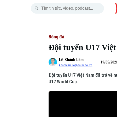
Thứ Bảy
THỜI SỰ
HÀ NỘI
THẾ GIỚI
08 Tháng 08, 2026
Hà Nội
Nhịp sống Hà Nộ
Tin tức
Bóng đá
Đội tuyển U17 Việ
Chính trị
Người Hà Nội
Quân s
Lê Khánh Lâm
Xã hội
Khoảnh khắc Hà 
Hồ sơ
19/05/2026
khanhlam.le@daihanoi.vn
An ninh trật tự
Ẩm thực
Người V
Đội tuyển U17 Việt Nam đã trở về n
U17 World Cup.
Công nghệ
Skip Ad