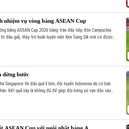
nh nhiệm vụ vòng bảng ASEAN Cup
 vòng bảng ASEAN Cup 2026 bằng trận đấu tiếp đón Campuchia.
 từ đầu giải, thầy trò huấn luyện viên Kim Sang Sik mới có được
n dừng bước
hà Singapore thi đấu quá lì lợm, đội tuyển Indonesia dù có bàn
hân. Kết quả này là không đủ để giúp đội bóng xứ vạn đảo vào
ết ASEAN Cup với ngôi nhất bảng A