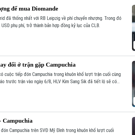
hượng để mua Diomande
id đã thống nhất với RB Leipzig về phí chuyển nhượng. Trong đó
u USD phụ phí, trở thành bản hợp đồng kỷ lục của CLB.
hay đổi ở trận gặp Campuchia
 có cuộc tiếp đón Campuchia trong khuôn khổ lượt trận cuối cùng
o trước trận vào ngày 6/8, HLV Kim Sang Sik đã tiết lộ sẽ có
ội hình đội tuyển Việt Nam, nhưng vẫn hướng tới chiến thắng
 - Campuchia
p đón Campuchia trên SVĐ Mỹ Đình trong khuôn khổ lượt cuối