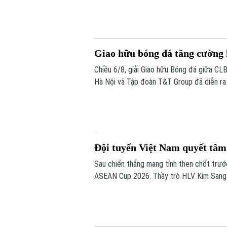
Giao hữu bóng đá tăng cường
Chiều 6/8, giải Giao hữu Bóng đá giữa CL
Hà Nội và Tập đoàn T&T Group đã diễn ra t
Đội tuyển Việt Nam quyết tâm
Sau chiến thắng mang tính then chốt trướ
ASEAN Cup 2026. Thầy trò HLV Kim Sang Si
thế trước Campuchia, quyết thắng đẹp đối