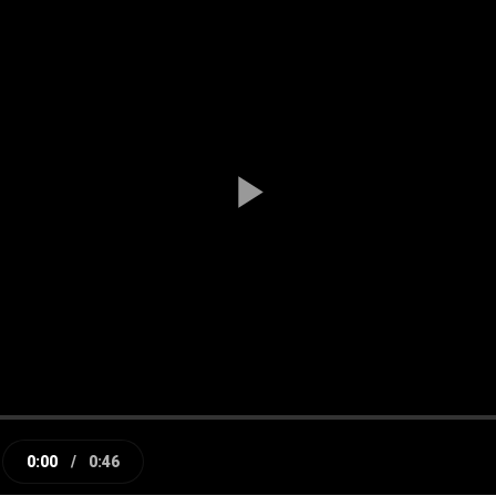
Play
Video
0:00
/
0:46
e
Current
Duration