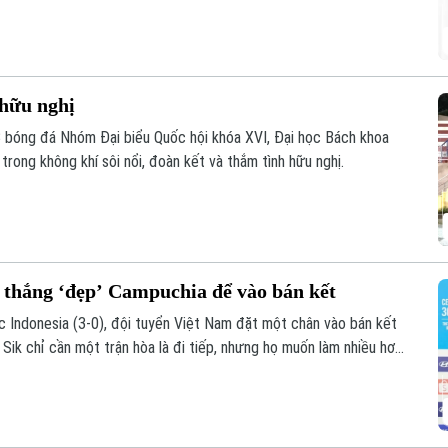
 hữu nghị
B bóng đá Nhóm Đại biểu Quốc hội khóa XVI, Đại học Bách khoa
rong không khí sôi nổi, đoàn kết và thắm tình hữu nghị.
 thắng ‘đẹp’ Campuchia để vào bán kết
c Indonesia (3-0), đội tuyển Việt Nam đặt một chân vào bán kết
k chỉ cần một trận hòa là đi tiếp, nhưng họ muốn làm nhiều hơn
 thủ đã sớm bị loại để giành ngôi nhất bảng.