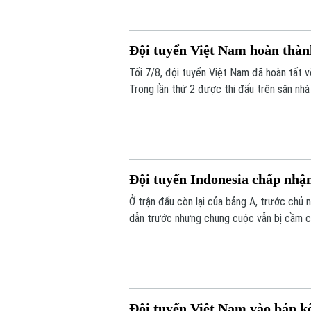
Đội tuyển Việt Nam hoàn thà
Tối 7/8, đội tuyển Việt Nam đã hoàn tất
Trong lần thứ 2 được thi đấu trên sân nhà
niềm vui trọn vẹn ở Mỹ Đình.
Đội tuyển Indonesia chấp nhậ
Ở trận đấu còn lại của bảng A, trước chủ n
dẫn trước nhưng chung cuộc vẫn bị cầm c
bán kết.
Đội tuyển Việt Nam vào bán k