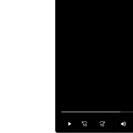
Loaded
:
21.43%
Play
Mut