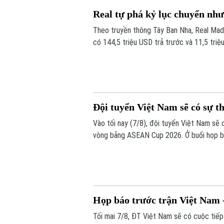
Real tự phá kỷ lục chuyển n
Theo truyền thông Tây Ban Nha, Real Madr
có 144,5 triệu USD trả trước và 11,5 triệ
Đội tuyển Việt Nam sẽ có sự t
Vào tối nay (7/8), đội tuyển Việt Nam sẽ
vòng bảng ASEAN Cup 2026. Ở buổi họp bá
những sự điều chỉnh một số vị trí trong đ
trước Campuchia.
Họp báo trước trận Việt Nam
Tối mai 7/8, ĐT Việt Nam sẽ có cuộc tiế