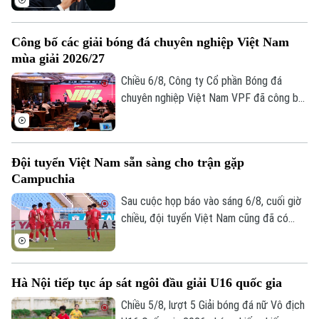
nhằm thương mại hóa World Cup, nhưng
kiên quyết không từ chức.
Theo dõi Hà Nội On
Công bố các giải bóng đá chuyên nghiệp Việt Nam
mùa giải 2026/27
Chiều 6/8, Công ty Cổ phần Bóng đá
chuyên nghiệp Việt Nam VPF đã công bố
các giải bóng đá chuyên nghiệp Việt Nam
mùa giải 2026/2027. Trong đó, được quan
tâm nhất là lễ bốc thăm và xếp lịch thi
Đội tuyển Việt Nam sẵn sàng cho trận gặp
đấu chính thức cho giải V.League 1 mùa
Campuchia
giải năm nay.
Sau cuộc họp báo vào sáng 6/8, cuối giờ
chiều, đội tuyển Việt Nam cũng đã có
buổi tập cuối trên SVĐ Quốc gia Mỹ Đình
để làm quen sân đấu chính thức. Tinh thần
của toàn đội đang lên cao sau trận thắng
Hà Nội tiếp tục áp sát ngôi đầu giải U16 quốc gia
tưng bừng trước Indonesia ngay trên sân
khách.
Chiều 5/8, lượt 5 Giải bóng đá nữ Vô địch