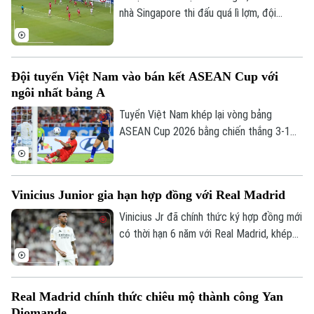
nhà Singapore thi đấu quá lì lợm, đội
tuyển Indonesia dù có bàn dẫn trước
nhưng chung cuộc vẫn bị cầm chân. Kết
quả này là không đủ để giúp đội bóng xứ
Đội tuyển Việt Nam vào bán kết ASEAN Cup với
vạn đảo vào bán kết.
ngôi nhất bảng A
Tuyển Việt Nam khép lại vòng bảng
ASEAN Cup 2026 bằng chiến thắng 3-1
trước Campuchia trên sân Mỹ Đình. Đình
Chuyên mục
Bắc tỏa sáng với cú đúp, giúp thầy trò
HLV Kim Sang-sik giành trọn 3 điểm và
Thời sự
Vinicius Junior gia hạn hợp đồng với Real Madrid
tạo đà thuận lợi trước vòng bán kết.
Vinicius Jr đã chính thức ký hợp đồng mới
Hà Nội
Hà Nội
có thời hạn 6 năm với Real Madrid, khép
lại những đồn đoán về khả năng chuyển
Chính trị
Nhịp sống Hà Nội
Thế giới
đến Arsenal.
Xã hội
Người Hà Nội
Real Madrid chính thức chiêu mộ thành công Yan
Tin tức
Kinh tế
Diomande