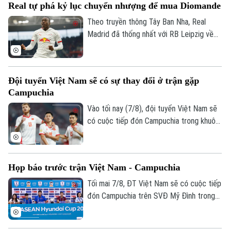
Real tự phá kỷ lục chuyển nhượng để mua Diomande
làm nhiều hơn thế trước Campuchia, quyết
Golf
Sao
thắng đẹp đối thủ đã sớm bị loại để giành
Theo truyền thông Tây Ban Nha, Real
ngôi nhất bảng.
Madrid đã thống nhất với RB Leipzig về
Điện ảnh
phí chuyển nhượng. Trong đó có 144,5
triệu USD trả trước và 11,5 triệu USD phụ
Thời trang
phí, trở thành bản hợp đồng kỷ lục của
Đội tuyển Việt Nam sẽ có sự thay đổi ở trận gặp
CLB.
Âm nhạc
Campuchia
Vào tối nay (7/8), đội tuyển Việt Nam sẽ
có cuộc tiếp đón Campuchia trong khuôn
khổ lượt trận cuối cùng vòng bảng ASEAN
Cup 2026. Ở buổi họp báo trước trận vào
ngày 6/8, HLV Kim Sang Sik đã tiết lộ sẽ
Họp báo trước trận Việt Nam - Campuchia
có những sự điều chỉnh một số vị trí
trong đội hình đội tuyển Việt Nam, nhưng
Tối mai 7/8, ĐT Việt Nam sẽ có cuộc tiếp
vẫn hướng tới chiến thắng trước
đón Campuchia trên SVĐ Mỹ Đình trong
Campuchia.
khuôn khổ lượt cuối vòng bảng ASEAN
Cup 2026. Sáng 6/8, hai đội cũng đã có