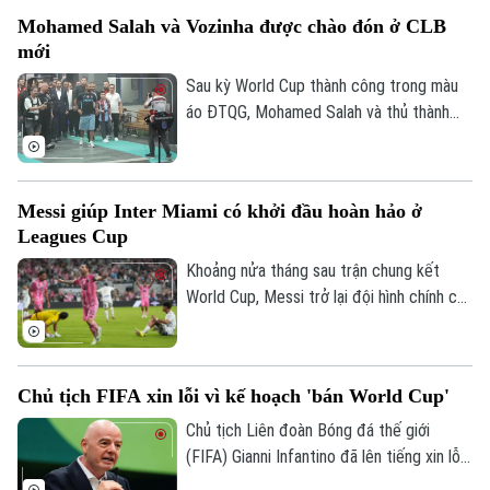
cuộc họp báo để chia sẻ thông tin trước
Mohamed Salah và Vozinha được chào đón ở CLB
trận.
mới
Sau kỳ World Cup thành công trong màu
áo ĐTQG, Mohamed Salah và thủ thành
Vozinha vừa có bến đỗ mới và đều được
các CĐV chào đón như những người hùng.
Messi giúp Inter Miami có khởi đầu hoàn hảo ở
Leagues Cup
Khoảng nửa tháng sau trận chung kết
World Cup, Messi trở lại đội hình chính của
Inter Miami; anh lập tức ghi bàn với cú
đúp và 1 kiến tạo để vượt mốc 920 bàn
trong sự nghiệp, trong trận thắng San
Chủ tịch FIFA xin lỗi vì kế hoạch 'bán World Cup'
Luis (Mexico) tỷ số 4-2 vào sáng nay.
Chủ tịch Liên đoàn Bóng đá thế giới
(FIFA) Gianni Infantino đã lên tiếng xin lỗi
về nỗ lực bị chỉ trích là đáng hổ thẹn