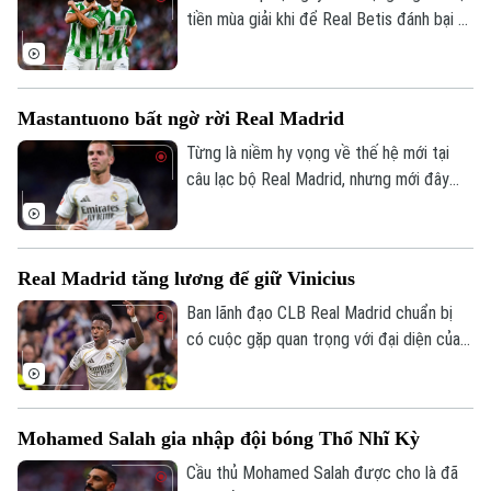
tiền mùa giải khi để Real Betis đánh bại 3-
1 tại Dublin.
Mastantuono bất ngờ rời Real Madrid
Từng là niềm hy vọng về thế hệ mới tại
câu lạc bộ Real Madrid, nhưng mới đây
Liên hệ đường dây nóng (bấm để gọi)
cầu thủ người Argentina Mastatuono đã
Tòa soạn
Tòa soạn
gây bất ngờ khi phải rời đội bóng Hoàng
gia Tây Ban Nha theo dạng cho mượn.
0865.116.699 (hotline)
0865.116.699
Real Madrid tăng lương để giữ Vinicius
Ban lãnh đạo CLB Real Madrid chuẩn bị
có cuộc gặp quan trọng với đại diện của
Vinicius, nhằm nối lại đàm phán gia hạn với
ngôi sao người Brazil.
Mohamed Salah gia nhập đội bóng Thổ Nhĩ Kỳ
Cầu thủ Mohamed Salah được cho là đã