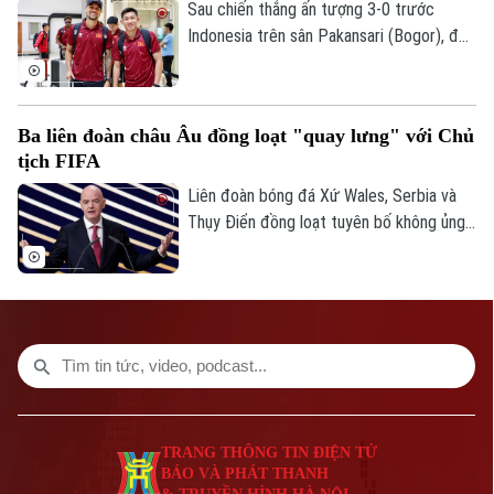
Sau chiến thắng ấn tượng 3-0 trước
Giám đốc: VŨ MINH TUẤN
Indonesia trên sân Pakansari (Bogor), đội
Phó Giám đốc: Nguyễn Kim Khiêm, Nguyễn Minh Đức, Nguyễn Thành Lợi
tuyển Việt Nam đã trở về Hà Nội để
chuẩn bị cho lượt trận cuối bảng A
ASEAN Cup 2026 gặp Campuchia.
Ba liên đoàn châu Âu đồng loạt "quay lưng" với Chủ
tịch FIFA
Liên đoàn bóng đá Xứ Wales, Serbia và
Thụy Điển đồng loạt tuyên bố không ủng
hộ Gianni Infantino tái đắc cử Chủ tịch
FIFA, khiến cuộc khủng hoảng quyền lực
tại cơ quan bóng đá thế giới tiếp tục leo
thang.
TRANG THÔNG TIN ĐIỆN TỬ
BÁO VÀ PHÁT THANH
& TRUYỀN HÌNH HÀ NỘI