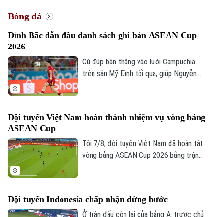
Bóng đá
Đình Bắc dẫn đầu danh sách ghi bàn ASEAN Cup
2026
Cú đúp bàn thắng vào lưới Campuchia
trên sân Mỹ Đình tối qua, giúp Nguyễn
Đình Bắc tạm thời độc chiếm vị trí số 1
trong danh sách ghi bàn ASEAN Cup
2026.
Đội tuyển Việt Nam hoàn thành nhiệm vụ vòng bảng
ASEAN Cup
Tối 7/8, đội tuyển Việt Nam đã hoàn tất
vòng bảng ASEAN Cup 2026 bằng trận
đấu tiếp đón Campuchia. Trong lần thứ 2
được thi đấu trên sân nhà từ đầu giải,
thầy trò huấn luyện viên Kim Sang Sik mới
Đội tuyển Indonesia chấp nhận dừng bước
có được niềm vui trọn vẹn ở Mỹ Đình.
Ở trận đấu còn lại của bảng A, trước chủ