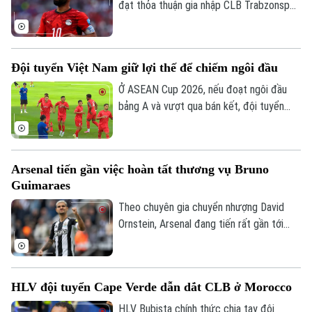
đạt thỏa thuận gia nhập CLB Trabzonspor
theo dạng chuyển nhượng tự do sau khi
chia tay Liverpool vào cuối mùa giải
2025/26.
Đội tuyển Việt Nam giữ lợi thế để chiếm ngôi đầu
Ở ASEAN Cup 2026, nếu đoạt ngôi đầu
bảng A và vượt qua bán kết, đội tuyển
Việt Nam sẽ đá trận chung kết lượt về
trên sân nhà Mỹ Đình. Mục tiêu đầu tiên là
ngôi đầu đã ở rất gần thầy trò HLV Kim
Arsenal tiến gần việc hoàn tất thương vụ Bruno
Sang Sik, khi chúng ta có những lợi thế rõ
Guimaraes
ràng trước lượt trận cuối vòng bảng với
Campuchia sau đây 2 ngày.
Theo chuyên gia chuyển nhượng David
Ornstein, Arsenal đang tiến rất gần tới
việc chiêu mộ tiền vệ Bruno Guimaraes từ
Newcastle United khi hai CLB đã tiến sát
thỏa thuận toàn diện và ngôi sao người
HLV đội tuyển Cape Verde dẫn dắt CLB ở Morocco
Brazil chỉ còn chờ Newcastle cho phép
tiến hành kiểm tra y tế trước khi hoàn tất
HLV Bubista chính thức chia tay đội