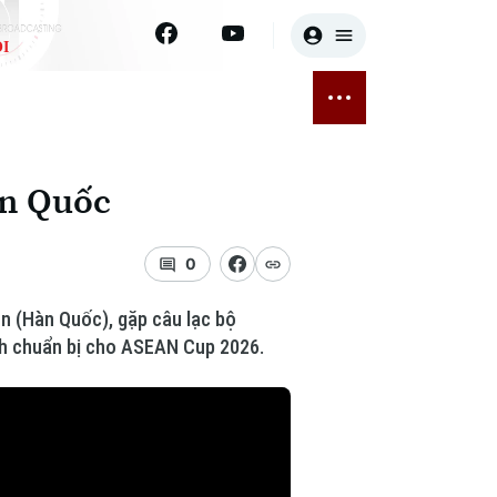
I
E
THỂ THAO
GIẢI TRÍ
ĐÃ PHÁT SÓNG
Bóng đá
Tin tức
àn Quốc
ỡng
Quần vợt
Sao
sức khỏe
Golf
Điện ảnh
0
Thời trang
on (Hàn Quốc), gặp câu lạc bộ
ình chuẩn bị cho ASEAN Cup 2026.
Âm nhạc