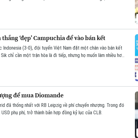
 thắng ‘đẹp’ Campuchia để vào bán kết
c Indonesia (3-0), đội tuyển Việt Nam đặt một chân vào bán kết
k chỉ cần một trận hòa là đi tiếp, nhưng họ muốn làm nhiều hơn
 thủ đã sớm bị loại để giành ngôi nhất bảng.
nhượng để mua Diomande
id đã thống nhất với RB Leipzig về phí chuyển nhượng. Trong đó
u USD phụ phí, trở thành bản hợp đồng kỷ lục của CLB.