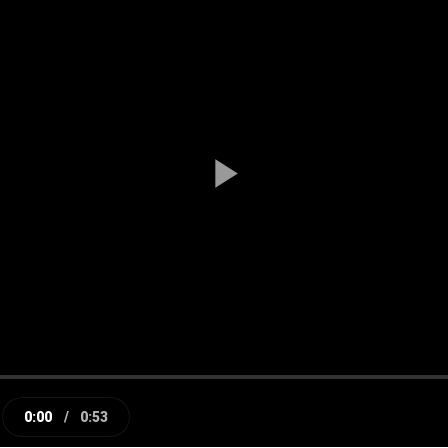
Play
Video
0:00
/
0:53
e
Current
Duration