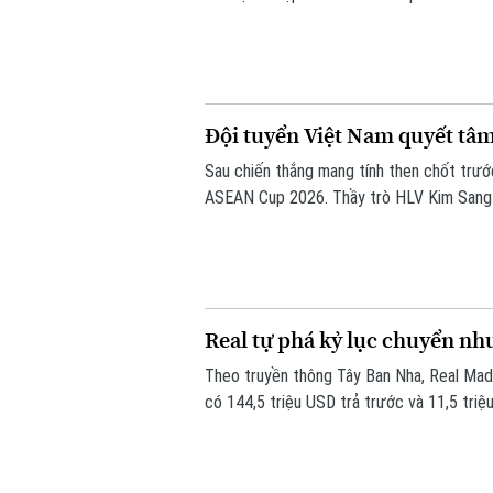
Đội tuyển Việt Nam quyết tâm
Sau chiến thắng mang tính then chốt trướ
ASEAN Cup 2026. Thầy trò HLV Kim Sang Si
thế trước Campuchia, quyết thắng đẹp đối
Real tự phá kỷ lục chuyển 
Theo truyền thông Tây Ban Nha, Real Madr
có 144,5 triệu USD trả trước và 11,5 triệ