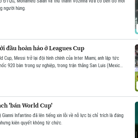
áo ĐTQG, Mohamed Salah và thủ thành Vozinha vừa có bến đỗ mới
g người hùng.
hởi đầu hoàn hảo ở Leagues Cup
 Cup, Messi trở lại đội hình chính của Inter Miami; anh lập tức
 mốc 920 bàn trong sự nghiệp, trong trận thắng San Luis (Mexico)
oạch 'bán World Cup'
Gianni Infantino đã lên tiếng xin lỗi về nỗ lực bị chỉ trích là đáng
nhưng kiên quyết không từ chức.