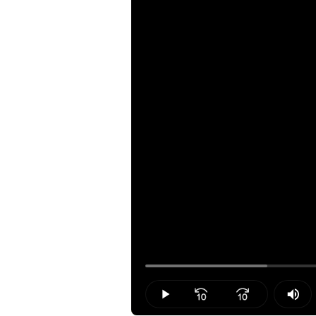
Loaded
:
18.55%
Play
Mut