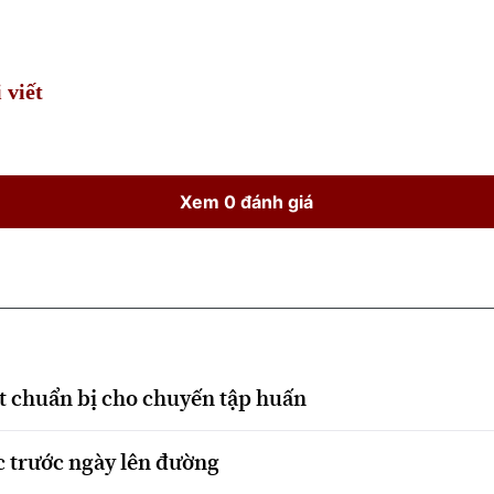
Time
 viết
Xem 0 đánh giá
t chuẩn bị cho chuyến tập huấn
c trước ngày lên đường