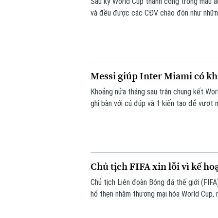
Sau kỳ World Cup thành công trong màu 
và đều được các CĐV chào đón như nhữn
Messi giúp Inter Miami có k
Khoảng nửa tháng sau trận chung kết World
ghi bàn với cú đúp và 1 kiến tạo để vượt
tỷ số 4-2 vào sáng nay.
Chủ tịch FIFA xin lỗi vì kế h
Chủ tịch Liên đoàn Bóng đá thế giới (FIFA) 
hổ thẹn nhằm thương mại hóa World Cup, 