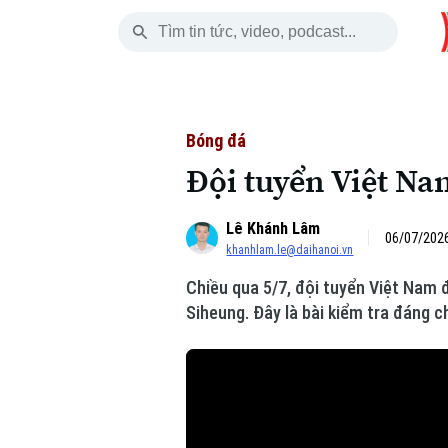
Thứ Bảy
THỜI SỰ
HÀ NỘI
THẾ GIỚI
08 Tháng 08, 2026
Hà Nội
Nhịp sống Hà Nộ
Tin tức
Bóng đá
Đội tuyển Việt Na
Chính trị
Người Hà Nội
Quân s
Lê Khánh Lâm
Xã hội
Khoảnh khắc Hà 
Hồ sơ
06/07/2026
khanhlam.le@daihanoi.vn
An ninh trật tự
Ẩm thực
Người V
Chiều qua 5/7, đội tuyển Việt Nam 
Siheung. Đây là bài kiểm tra đáng c
Công nghệ
Skip Ad