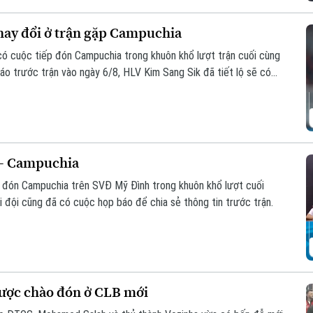
thay đổi ở trận gặp Campuchia
 có cuộc tiếp đón Campuchia trong khuôn khổ lượt trận cuối cùng
o trước trận vào ngày 6/8, HLV Kim Sang Sik đã tiết lộ sẽ có
ội hình đội tuyển Việt Nam, nhưng vẫn hướng tới chiến thắng
 - Campuchia
p đón Campuchia trên SVĐ Mỹ Đình trong khuôn khổ lượt cuối
đội cũng đã có cuộc họp báo để chia sẻ thông tin trước trận.
ược chào đón ở CLB mới