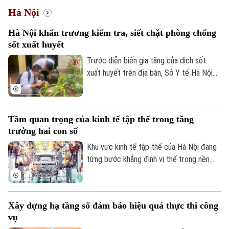
Hà Nội
Hà Nội khẩn trương kiểm tra, siết chặt phòng chống
sốt xuất huyết
Trước diễn biến gia tăng của dịch sốt
xuất huyết trên địa bàn, Sở Y tế Hà Nội
vừa ban hành công văn khẩn yêu cầu các
xã, phường tăng cường triển khai các biện
pháp phòng, chống dịch. Ngành y tế cũng
Tầm quan trọng của kinh tế tập thể trong tăng
sẽ thành lập các đoàn kiểm tra, giám sát
trưởng hai con số
công tác phòng chống dịch tại 91 xã
phường.
Khu vực kinh tế tập thể của Hà Nội đang
từng bước khẳng định vị thế trong nền
kinh tế Thủ đô. Từ những HTX làng nghề
đến mô hình OCOP, tất cả đều đang góp
phần tạo việc làm, phát triển kinh tế nông
Xây dựng hạ tầng số đảm bảo hiệu quả thực thi công
thôn và thúc đẩy tiêu dùng. Đặc biệt, để
vụ
Hà Nội đạt mục tiêu tăng trưởng GRDP ở