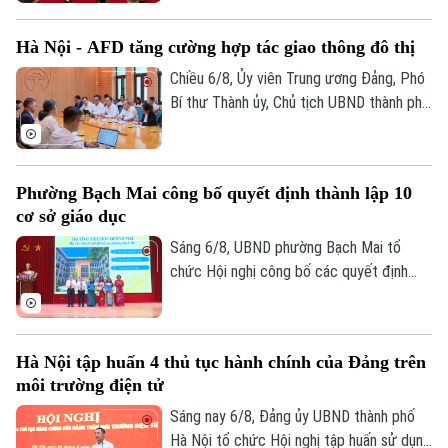
trong xây dựng xã, phường xã hội chủ
nghĩa trên địa bàn thành phố Hà Nội”.
Hà Nội - AFD tăng cường hợp tác giao thông đô thị
Chiều 6/8, Ủy viên Trung ương Đảng, Phó
Bí thư Thành ủy, Chủ tịch UBND thành phố
Hà Nội Vũ Đại Thắng đã tiếp Giám đốc Cơ
quan Phát triển Pháp (AFD) tại Việt Nam,
ông Julien Seillan, trao đổi về các dự án
Phường Bạch Mai công bố quyết định thành lập 10
đang triển khai và định hướng mở rộng
cơ sở giáo dục
hợp tác trong thời gian tới.
Sáng 6/8, UBND phường Bạch Mai tổ
chức Hội nghị công bố các quyết định
thành lập các cơ sở giáo dục và công tác
cán bộ quản lý sau sắp xếp đối với các
trường mầm non, tiểu học và trung học cơ
Hà Nội tập huấn 4 thủ tục hành chính của Đảng trên
sở công lập trên địa bàn.
môi trường điện tử
Bản quyền thuộc về Cơ quan Báo và Phát thanh Truyền hình Hà Nội Giấy
Sáng nay 6/8, Đảng ủy UBND thành phố
phép số: Số 63/GP-TTDT, cấp ngày 10/05/2023
Hà Nội tổ chức Hội nghị tập huấn sử dụng