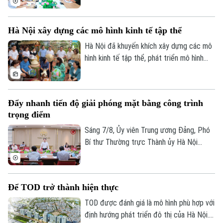
giải phóng mặt bằng các dự án đầu tư
trên địa bàn thành phố Hà Nội chủ trì hội
Hà Nội xây dựng các mô hình kinh tế tập thể
nghị Ban Chỉ đạo nhằm rà soát, đánh giá
tiến độ công tác giải phóng mặt bằng
Hà Nội đã khuyến khích xây dựng các mô
triển khai các dự án, công trình trọng
hình kinh tế tập thể, phát triển mô hình
điểm trên địa bàn thành phố.
HTX theo Luật năm 2023. Việc kiện toàn,
nâng cao hiệu quả hoạt động của các
HTX đóng vai trò quan trọng trong việc
Đẩy nhanh tiến độ giải phóng mặt bằng công trình
hình thành các mô hình kinh tế tập thể,
trọng điểm
tăng cường liên kết với các đơn vị doanh
nghiệp để đầu tư xây dựng nông nghiệp
Sáng 7/8, Ủy viên Trung ương Đảng, Phó
công nghệ cao và hình thành các chuỗi
Bí thư Thường trực Thành ủy Hà Nội
liên kết sản xuất, tiêu thụ bền vững.
Nguyễn Trọng Đông - Trưởng ban Chỉ đạo
giải phóng mặt bằng các dự án đầu tư
trên địa bàn thành phố Hà Nội chủ trì
Để TOD trở thành hiện thực
cuộc họp làm việc với các sở, ngành và
địa phương liên quan về tình hình giải
TOD được đánh giá là mô hình phù hợp với
phóng mặt bằng một số dự án, công trình
định hướng phát triển đô thị của Hà Nội.