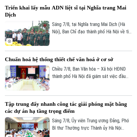
xã Quang Minh giai đoạn 2025-2026.
Quần vợt
Tin tức
Triển khai lấy mẫu ADN liệt sĩ tại Nghĩa trang Mai
Đã phát sóng
Dịch
Golf
Sao
Sáng 7/8, tại Nghĩa trang Mai Dịch (Hà
Nội), Ban Chỉ đạo thành phố Hà Nội về tìm
Điện ảnh
kiếm, quy tập và xác định danh tính hài
cốt liệt sĩ trang trọng tổ chức Lễ dâng
Thời trang
hương tưởng niệm và chính thức triển
Chuẩn hoá hệ thống thiết chế văn hoá ở cơ sở
khai công tác lấy mẫu hài cốt liệt sĩ chưa
Âm nhạc
xác định được thông tin để phục vụ giám
Chiều 7/8, Ban Văn hóa – Xã hội HĐND
định ADN.
thành phố Hà Nội đã giám sát việc đầu
tư, khai thác các thiết chế văn hóa, thể
thao trên địa bàn phường Kiến Hưng.
Tập trung đẩy nhanh công tác giải phóng mặt bằng
các dự án hạ tầng trọng điểm
Sáng 7/8, Ủy viên Trung ương Đảng, Phó
Bí thư Thường trực Thành ủy Hà Nội
Nguyễn Trọng Đông, Trưởng ban Chỉ đạo