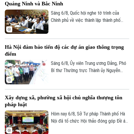
Quảng Ninh và Bắc Ninh
chuyển mạnh từ tiền kiểm sang hậu kiểm
và đẩy mạnh chuyển đổi số.
Sáng 6/8, Quốc hội nghe tờ trình của
Chính phủ về việc thành lập thành phố
Quảng Ninh và thành phố Bắc Ninh.
Hà Nội đảm bảo tiến độ các dự án giao thông trọng
điểm
Sáng 6/8, Ủy viên Trung ương Đảng, Phó
Bí thư Thường trực Thành ủy Nguyễn
Trọng Đông, Trưởng Ban Chỉ đạo giải
phóng mặt bằng các dự án đầu tư trên
địa bàn thành phố Hà Nội, kiểm tra thực
Xây dựng xã, phường xã hội chủ nghĩa thượng tôn
địa một số hạng mục quan trọng.
pháp luật
Hôm nay 6/8, Sở Tư pháp Thành phố Hà
Nội đã tổ chức Hội thảo đóng góp Đề án
“Xây dựng văn hoá tuân thủ pháp luật