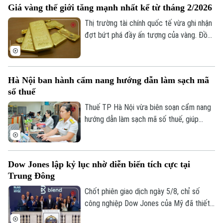
Giá vàng thế giới tăng mạnh nhất kể từ tháng 2/2026
hình Hà Nội vào 19h hôm nay, ngày 7/8.
Thị trường tài chính quốc tế vừa ghi nhận
đợt bứt phá đầy ấn tượng của vàng. Đồng
USD suy yếu, lợi suất trái phiếu Kho bạc
Mỹ giảm và những tín hiệu tích cực từ
các cuộc đàm phán giữa Mỹ và Iran được
Hà Nội ban hành cẩm nang hướng dẫn làm sạch mã
cho là các yếu tố làm thay đổi tâm lý của
số thuế
giới đầu tư.
Thuế TP Hà Nội vừa biên soạn cẩm nang
hướng dẫn làm sạch mã số thuế, giúp
người nộp thuế nhận biết trạng thái mã số
thuế, xử lý các trường hợp cần cập nhật
thông tin và hạn chế phát sinh vướng mắc
Dow Jones lập kỷ lục nhờ diễn biến tích cực tại
trong quá trình thực hiện nghĩa vụ thuế.
Trung Đông
Chốt phiên giao dịch ngày 5/8, chỉ số
công nghiệp Dow Jones của Mỹ đã thiết
lập mức cao kỷ lục mới nhờ những tín hiệu