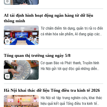
nhằm cắt giảm thuế tiêu thụ đối với thực
phẩm. Nếu được Quốc hội phê chuẩn, đây
AI tái định hình hoạt động ngân hàng từ dữ liệu
sẽ là lần đầu tiên Nhật Bản cắt giảm thuế
thông minh
tiêu dùng kể từ khi sắc thuế này được áp
dụng vào năm 1989.
Từ chấm điểm tín dụng, quản trị rủi ro đến
cá nhân hóa sản phẩm, AI đang giúp các
tổ chức tín dụng nâng cao hiệu quả vận
hành và cải thiện trải nghiệm khách hàng.
Tuy nhiên, để AI phát huy giá trị, các
Tổng quan thị trường sáng ngày 5/8
chuyên gia cho rằng điều quan trọng nhất
vẫn là chất lượng dữ liệu, hành lang pháp
Cơ quan Báo và Phát thanh, Truyền hình
lý và cơ chế quản trị rủi ro phù hợp.
Hà Nội gửi tới quý độc giả những diễn
biến mới nhất của thị trường sáng nay
(5/8) với thông tin về giá vàng và tỷ giá
ngoại tệ.
Hà Nội khai thác dữ liệu Tổng điều tra kinh tế 2026
Hà Nội sẽ tập trung nghiên cứu, khai thác
hiệu quả kết quả Tổng điều tra kinh tế