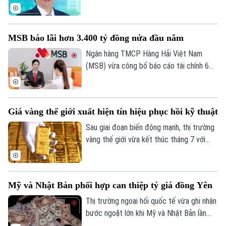
một năm đảm nhiệm cương vị Quyền Tổng
giám đốc, kể từ tháng 7/2025. Sau khi
ông Lộc rời vị trí, Ban điều hành Eximbank
MSB báo lãi hơn 3.400 tỷ đồng nửa đầu năm
còn 6 thành viên.
Ngân hàng TMCP Hàng Hải Việt Nam
(MSB) vừa công bố báo cáo tài chính 6
tháng đầu năm 2026 với lợi nhuận trước
thuế đạt hơn 3.400 tỷ đồng. Tổng tài sản
của ngân hàng đạt gần 441.000 tỷ đồng,
Giá vàng thế giới xuất hiện tín hiệu phục hồi kỹ thuật
tăng hơn 8% so với cuối năm 2025.
Sau giai đoạn biến động mạnh, thị trường
vàng thế giới vừa kết thúc tháng 7 với
những tín hiệu phục hồi kỹ thuật đáng chú
ý. Dù giá thế giới vừa trải qua một phiên
giảm sâu, song các chuyên gia nhận định
Mỹ và Nhật Bản phối hợp can thiệp tỷ giá đồng Yên
kim loại quý đang dần hình thành nền giá
vững chắc, tạo tiền đề cho khả năng đảo
Thị trường ngoại hối quốc tế vừa ghi nhận
chiều trong trung hạn.
bước ngoặt lớn khi Mỹ và Nhật Bản lần
đầu tiên sau gần 30 năm phối hợp can