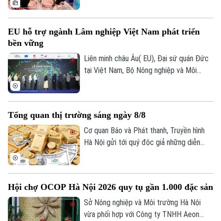
vực hoạt động. Thành phố cũng ưu tiên
hỗ trợ các mô hình hợp tác xã tiêu biểu,
EU hỗ trợ ngành Lâm nghiệp Việt Nam phát triển
từng bước trở thành hình mẫu trong phát
bền vững
triển kinh tế tập thể. Đây được xem là
giải pháp quan trọng để tạo việc làm,
Liên minh châu Âu( EU), Đại sứ quán Đức
nâng cao thu nhập cho thành viên và
tại Việt Nam, Bộ Nông nghiệp và Môi
người lao động, đồng thời góp phần bảo
trường vừa chính thức khởi động Dự án
đảm an
"Hỗ trợ ngành Lâm nghiệp Việt Nam của
Liên minh châu Âu" tại Hà Nội.
Tổng quan thị trường sáng ngày 8/8
Cơ quan Báo và Phát thanh, Truyền hình
Hà Nội gửi tới quý độc giả những diễn
biến mới nhất của thị trường sáng nay
(8/8) với thông tin về giá vàng và tỷ giá
ngoại tệ.
Hội chợ OCOP Hà Nội 2026 quy tụ gần 1.000 đặc sản
Sở Nông nghiệp và Môi trường Hà Nội
vừa phối hợp với Công ty TNHH Aeon