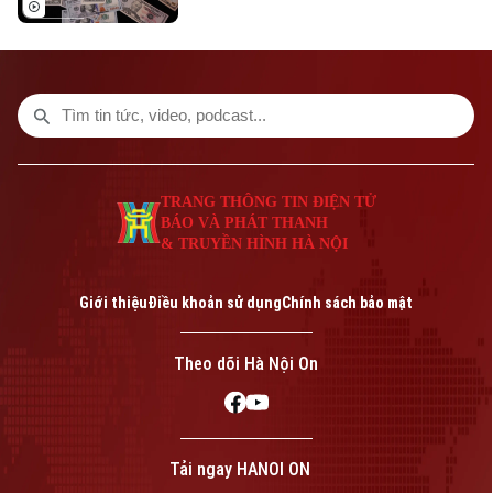
thiệp trực tiếp để hỗ trợ đồng Yên. Động
thái này diễn ra trong bối cảnh đồng nội
tệ Nhật Bản liên tục suy yếu, đe dọa đến
ổn định kinh tế khu vực.
TRANG THÔNG TIN ĐIỆN TỬ
BÁO VÀ PHÁT THANH
& TRUYỀN HÌNH HÀ NỘI
Giới thiệu
Điều khoản sử dụng
Chính sách bảo mật
Theo dõi Hà Nội On
Tải ngay HANOI ON