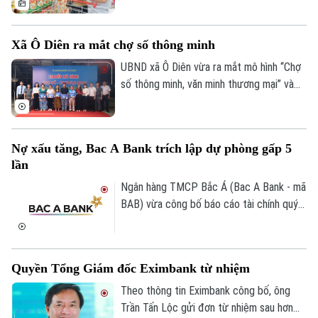
trưởng. Tuy nhiên, khi người tiêu dùng
ngày càng thận trọng, kích cầu không thể
Xã Ô Diên ra mắt chợ số thông minh
chỉ dựa vào khuyến mại. Yêu cầu đặt ra là
kết nối hiệu quả sản xuất với phân phối,
UBND xã Ô Diên vừa ra mắt mô hình “Chợ
mở rộng thương mại điện tử, thanh toán
số thông minh, văn minh thương mại” và
Bản quyền thuộc về Cơ quan Báo và Phát thanh Truyền hình Hà Nội Giấy
phép số: Số 63/GP-TTDT, cấp ngày 10/05/2023
số và củng cố niềm tin thị trường.
“Tuyến đường Phan Xích thanh toán
không dùng tiền mặt”, góp phần thúc đẩy
TRANG THÔNG TIN ĐIỆN TỬ
chuyển đổi số trong hoạt động thương
Nợ xấu tăng, Bac A Bank trích lập dự phòng gấp 5
CỦA CƠ QUAN BÁO VÀ PHÁT THANH TRUYỀN HÌNH HÀ NỘI
mại và từng bước xây dựng kinh tế số
lần
trên địa bàn.
Số 3-5 Huỳnh Thúc Kháng-Phường Láng-Hà Nội
Ngân hàng TMCP Bắc Á (Bac A Bank - mã
Giám đốc: VŨ MINH TUẤN
BAB) vừa công bố báo cáo tài chính quý
II/2026 với lợi nhuận trước thuế đạt 304
Phó Giám đốc: Nguyễn Kim Khiêm, Nguyễn Minh Đức, Nguyễn Thành Lợi
tỷ đồng, gần như đi ngang so với cùng kỳ
năm trước.
Quyền Tổng Giám đốc Eximbank từ nhiệm
Theo thông tin Eximbank công bố, ông
Trần Tấn Lộc gửi đơn từ nhiệm sau hơn