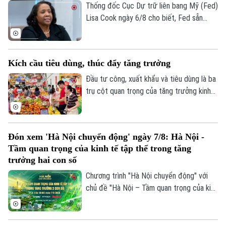
Điện ảnh
tiên 5.953 tỷ đồng để thanh toán các
Thống đốc Cục Dự trữ liên bang Mỹ (Fed)
khoản nợ, nghĩa vụ tài chính và các khoản
Lisa Cook ngày 6/8 cho biết, Fed sẵn
Thời trang
phải trả quá hạn của công ty.
sàng tăng lãi suất trở lại nếu lạm phát
không giảm theo kỳ vọng, nhấn mạnh ưu
Âm nhạc
tiên hiện nay vẫn là đưa lạm phát về mục
Kích cầu tiêu dùng, thúc đẩy tăng trưởng
tiêu 2%.
Đầu tư công, xuất khẩu và tiêu dùng là ba
trụ cột quan trọng của tăng trưởng kinh
tế. Trong bối cảnh Việt Nam đặt mục tiêu
tăng trưởng hai con số, việc thúc đẩy
sức mua trong nước thông qua các
Đón xem 'Hà Nội chuyển động' ngày 7/8: Hà Nội -
chương trình khuyến mãi, kích cầu tiêu
Tầm quan trọng của kinh tế tập thể trong tăng
dùng đang trở thành giải pháp quan trọng,
trưởng hai con số
vừa hỗ trợ doanh nghiệp mở rộng thị
Chương trình "Hà Nội chuyển động" với
trường, vừa tạo thêm động lực cho tăng
chủ đề "Hà Nội – Tầm quan trọng của kinh
trưởng kinh tế.
tế tập thể trong tăng trưởng hai con số"
sẽ phát sóng trực tiếp trên các nền tảng
của Cơ quan Báo và phát thanh, truyền