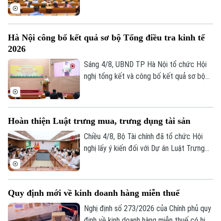
năm 2026 để phục vụ hoạch định chính
sách, xây dựng kịch bản phát triển kinh tế
- xã hội. Đây là chỉ đạo của Phó Chủ tịch
Hà Nội công bố kết quả sơ bộ Tổng điều tra kinh tế
UBND thành phố Hà Nội Nguyễn Xuân
2026
Lưu, Trưởng Ban Chỉ đạo Tổng điều tra
kinh tế năm 2026 thành phố tại Hội nghị
Sáng 4/8, UBND TP Hà Nội tổ chức Hội
tổng kết và công bố kết quả sơ bộ Tổng
nghị tổng kết và công bố kết quả sơ bộ
điều tra kinh tế năm 2026.
Tổng điều tra kinh tế năm 2026. Hội nghị
do Phó Chủ tịch UBND thành phố Nguyễn
Xuân Lưu, Trưởng Ban Chỉ đạo Tổng điều
Hoàn thiện Luật trưng mua, trưng dụng tài sản
tra kinh tế năm 2026 thành phố Hà Nội
chủ trì.
Chiều 4/8, Bộ Tài chính đã tổ chức Hội
nghị lấy ý kiến đối với Dự án Luật Trưng
mua, trưng dụng tài sản (sửa đổi), nhằm
hoàn thiện cơ sở pháp lý về huy động
nguồn lực trong các tình huống cấp bách,
Quy định mới về kinh doanh hàng miễn thuế
đồng thời bảo đảm tốt hơn quyền sở hữu
tài sản của tổ chức, cá nhân.
Nghị định số 273/2026 của Chính phủ quy
định về kinh doanh hàng miễn thuế có hiệu