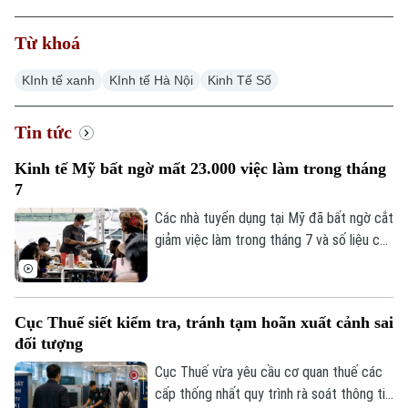
Từ khoá
KInh tế xanh
KInh tế Hà Nội
Kinh Tế Số
Xu hướng
Tin tức
Kinh tế Mỹ bất ngờ mất 23.000 việc làm trong tháng
7
Các nhà tuyển dụng tại Mỹ đã bất ngờ cắt
giảm việc làm trong tháng 7 và số liệu của
các tháng trước đó cũng bị điều chỉnh
giảm, cho thấy thị trường lao động đang
đối mặt với nhiều thách thức sau đà tăng
Cục Thuế siết kiểm tra, tránh tạm hoãn xuất cảnh sai
trưởng bất ngờ vào đầu năm nay.
đối tượng
Cục Thuế vừa yêu cầu cơ quan thuế các
cấp thống nhất quy trình rà soát thông tin