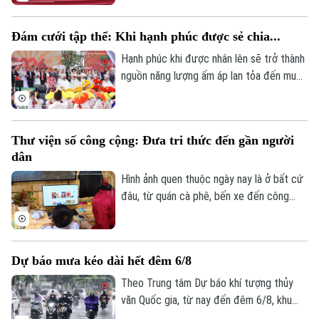
Cầu và tuồng Ngự Câu. Từ việc thành lập
câu lạc bộ, mở lớp truyền dạy miễn phí, An
Đám cưới tập thể: Khi hạnh phúc được sẻ chia...
Khánh đang từng bước đưa di sản trở lại
đời sống cộng đồng, tạo lực lượng kế cận
Hạnh phúc khi được nhân lên sẽ trở thành
để những tiếng đàn, nhịp phách và lớp
nguồn năng lượng ấm áp lan tỏa đến muôn
diễn cổ không bị đứt gãy.
nơi. Một điểm hẹn của những nhịp đập
yêu thương trong đám cưới tập thể với
sự tham gia của 55 cặp đôi cùng hơn
Thư viện số công cộng: Đưa tri thức đến gần người
2.000 người diễu hành xếp hình chúc
dân
mừng đám cưới vàng thế kỷ đã khiến cho
bất cứ ai tham dự đều trở nên xúc động
Hình ảnh quen thuộc ngày nay là ở bất cứ
hơn bao giờ hết.
đâu, từ quán cà phê, bến xe đến công
viên, mọi người đều cầm trên tay một
chiếc điện thoại thông minh. Nhưng thay
vì chỉ để lướt mạng xã hội hay xem những
Dự báo mưa kéo dài hết đêm 6/8
đoạn video ngắn, chiếc điện thoại ấy giờ
đây có thể trở thành "tấm thẻ thư viện",
Theo Trung tâm Dự báo khí tượng thủy
mở ra kho tàng tri thức chỉ sau một vài
văn Quốc gia, từ nay đến đêm 6/8, khu
thao tác chạm.
vực Bắc Bộ và Bắc Trung Bộ sẽ xảy ra