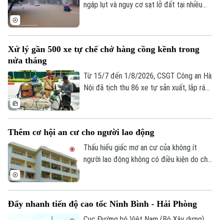
ngập lụt và nguy cơ sạt lở đất tại nhiều
địa phương, Bộ Xây dựng vừa yêu cầu
các đơn vị trong ngành giao thông tăng
cường điều tiết giao thông, chủ động
Xử lý gần 500 xe tự chế chở hàng cồng kềnh trong
triển khai các phương án ứng phó nhằm
nửa tháng
bảo đảm an toàn cho người dân và
phương tiện.
Từ 15/7 đến 1/8/2026, CSGT Công an Hà
Nội đã tịch thu 86 xe tự sản xuất, lắp ráp
trái quy định, xử lý 242 trường hợp chở
hàng cồng kềnh và 135 trường hợp kéo
theo xe, vật trái quy định. Tổng số tiền xử
Thêm cơ hội an cư cho người lao động
phạt gần 243 triệu đồng, tạm giữ 8
phương tiện.
Thấu hiểu giấc mơ an cư của không ít
người lao động không có điều kiện do chi
phí sinh hoạt đắt đỏ, thời gian qua, các
cấp chính quyền, tổ chức công đoàn và
doanh nghiệp đã triển khai nhiều chính
Đẩy nhanh tiến độ cao tốc Ninh Bình - Hải Phòng
sách, chương trình hỗ trợ về nhà ở, góp
phần từng bước hiện thực hóa ước mơ an
Cục Đường bộ Việt Nam (Bộ Xây dựng)