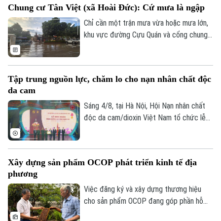
Chung cư Tân Việt (xã Hoài Đức): Cứ mưa là ngập
Chỉ cần một trận mưa vừa hoặc mưa lớn,
khu vực đường Cựu Quán và cổng chung
cư Tân Việt (xã Hoài Đức, Hà Nội) lại rơi
vào tình trạng ngập úng. Nước mưa có
thời điểm phủ kín mặt đường, ngập tới 20-
Tập trung nguồn lực, chăm lo cho nạn nhân chất độc
25cm, gây khó khăn cho việc đi lại của
da cam
hàng trăm hộ dân sinh sống tại tòa nhà
cũng như người dân các thôn xung quanh.
Sáng 4/8, tại Hà Nội, Hội Nạn nhân chất
độc da cam/dioxin Việt Nam tổ chức lễ
đón nhận Huân chương Lao động hạng Nhì
và Chương trình giao lưu nghệ thuật “Hành
trình hy vọng” nhân dịp 65 năm Thảm họa
Xây dựng sản phẩm OCOP phát triển kinh tế địa
da cam ở Việt Nam và hưởng ứng Ngày Vì
phương
nạn nhân chất độc da cam Việt Nam
(10/8).
Việc đăng ký và xây dựng thương hiệu
cho sản phẩm OCOP đang góp phần hỗ
trợ cho các chủ thể doanh nghiệp, hợp