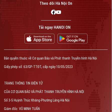
Theo dõi Hà Nội On
Tải ngay HANOI ON
Bản quyền thuộc về Cơ quan Báo và Phát thanh Truyền hình Hà Nội
Giấy phép số: 63/GP-TTĐT, cấp ngày 10/05/2023
TRANG THÔNG TIN ĐIỆN TỬ
CỦA CƠ QUAN BÁO VÀ PHÁT THANH TRUYỀN HÌNH HÀ NỘI
Số 3-5 Huỳnh Thúc Kháng-Phường Láng-Hà Nội
Giám đốc: VŨ MINH TUẤN