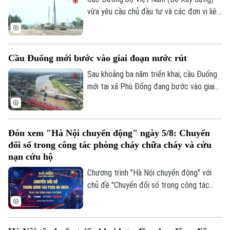
cư của người lao động.
vừa yêu cầu chủ đầu tư và các đơn vị liên
quan đẩy nhanh tiến độ dự án cao tốc
Ninh Bình - Hải Phòng đoạn qua tỉnh Ninh
Bình, đồng thời chủ động tìm nguồn vật
Cầu Đuống mới bước vào giai đoạn nước rút
liệu thay thế nhằm tránh nguy cơ chậm
tiến độ trong giai đoạn nước rút.
Sau khoảng ba năm triển khai, cầu Đuống
mới tại xã Phù Đổng đang bước vào giai
đoạn thi công quyết định khi nhịp chính
vượt sông chuẩn bị hợp long.
Đón xem "Hà Nội chuyển động" ngày 5/8: Chuyển
đổi số trong công tác phòng cháy chữa cháy và cứu
nạn cứu hộ
Chương trình "Hà Nội chuyển động" với
chủ đề "Chuyển đổi số trong công tác
phòng cháy chữa cháy và cứu nạn cứu hộ"
sẽ phát sóng trực tiếp trên các nền tảng
của Cơ quan Báo và phát thanh, truyền