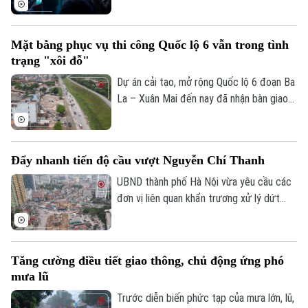
lời khuyên trong cuộc sống. Thế nhưng,
khi mọi câu hỏi đều dành cho AI, liệu
Điện ảnh
Mặt bằng phục vụ thi công Quốc lộ 6 vẫn trong tình
chúng ta có đang dần đánh mất khả năng
trạng "xôi đỗ"
Thời trang
tự tư duy? AI giúp con người thông minh
hơn hay đang khiến con người ngày càng
Dự án cải tạo, mở rộng Quốc lộ 6 đoạn Ba
Âm nhạc
phụ thuộc?
La – Xuân Mai đến nay đã nhận bàn giao
trên 105,3 hecta, đạt hơn 99,5%. Hiện chỉ
còn vướng mắc một số hộ dân thuộc
phường Yên Nghĩa và xã Xuân Mai.
Đẩy nhanh tiến độ cầu vượt Nguyễn Chí Thanh
UBND thành phố Hà Nội vừa yêu cầu các
đơn vị liên quan khẩn trương xử lý dứt
điểm vướng mắc về mặt bằng, tăng
cường phối hợp thi công cầu vượt nút
giao Nguyễn Chí Thanh thuộc dự án
Tăng cường điều tiết giao thông, chủ động ứng phó
đường Vành đai 1, đoạn Hoàng Cầu - Voi
mưa lũ
Phục, để phấn đấu hoàn thành và thông
xe công trình trước ngày 31/12/2026.
Trước diễn biến phức tạp của mưa lớn, lũ,