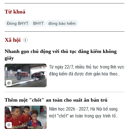
Từ khoá
Đóng BHYT
BHYT
đóng bảo hiểm
Xu hướng
Xã hội
Nhanh gọn chủ động với thủ tục đăng kiểm không
giấy
Từ ngày 22/7, nhiều thủ tục trong lĩnh vực
đăng kiểm đã được đơn giản hóa theo
Thông tư 30/2026 của Bộ Xây dựng. Việc
tích hợp giấy tờ trên VNeID, VNeTraffic
và sử dụng dữ liệu điện tử không chỉ giúp
Thêm một "chốt" an toàn cho suất ăn bán trú
giảm hồ sơ giấy mà còn rút ngắn thời gian
làm thủ tục, mang lại nhiều thuận lợi cho
Năm học 2026 - 2027, Hà Nội bổ sung
người dân và doanh nghiệp.
một "chốt" an toàn trong quy trình tổ
chức bữa ăn học đường. Trong đó, UBND