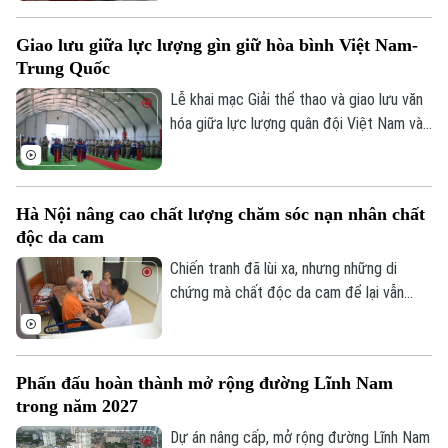
cấp xã giữ vai trò trung tâm trong việc
khảo sát, xây dựng phương án và lựa chọn
Giao lưu giữa lực lượng gìn giữ hòa bình Việt Nam-
đơn vị cung cấp suất ăn, nhằm tăng
Trung Quốc
cường công khai, minh bạch và kiểm soát
chặt chẽ chất lượng bữa ăn học đường.
Lễ khai mạc Giải thể thao và giao lưu văn
hóa giữa lực lượng quân đội Việt Nam và
Trung Quốc đang thực hiện nhiệm vụ gìn
giữ hòa bình Liên hợp quốc đã diễn ra tại
khu vực đóng quân của Đội Công binh số
Hà Nội nâng cao chất lượng chăm sóc nạn nhân chất
4 Việt Nam ở Phái bộ An ninh lâm thời
độc da cam
Liên hợp quốc UNISFA khu vực Abyei.
Chiến tranh đã lùi xa, nhưng những di
chứng mà chất độc da cam để lại vẫn
hiện hữu trong cuộc sống của hàng nghìn
gia đình. Với Hà Nội, nâng cao chất lượng
chăm sóc, điều trị và nuôi dưỡng nạn nhân
Phấn đấu hoàn thành mở rộng đường Lĩnh Nam
chất độc da cam không chỉ là thực hiện
trong năm 2027
chính sách an sinh xã hội, mà còn là sự tri
ân, trách nhiệm đối với những người vẫn
Dự án nâng cấp, mở rộng đường Lĩnh Nam