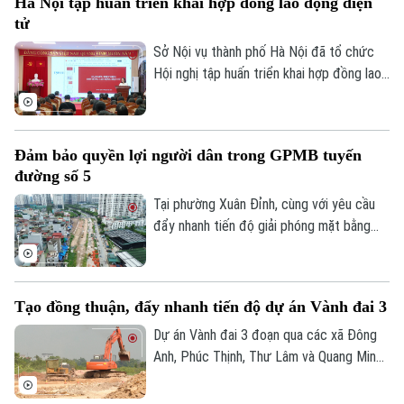
Hà Nội tập huấn triển khai hợp đồng lao động điện
Theo dõi Hà Nội On
hình Hà Nội vào 19h hôm nay, ngày 5/8.
tử
Sở Nội vụ thành phố Hà Nội đã tổ chức
Hội nghị tập huấn triển khai hợp đồng lao
động điện tử trên địa bàn thành phố, với
sự tham, gia của đại diện Cục Tiền lương
và Bảo hiểm xã hội, Bộ Nội vụ; Tập đoàn
Đảm bảo quyền lợi người dân trong GPMB tuyến
Bưu chính Viễn thông Việt Nam VNPT
đường số 5
cùng đông đảo doanh nghiệp trên địa bàn.
Tại phường Xuân Đỉnh, cùng với yêu cầu
đẩy nhanh tiến độ giải phóng mặt bằng
tuyến đường số 5 kết nối Khu đô thị mới
Tây Hồ Tây, chính quyền địa phương luôn
đặt việc bảo đảm quyền và lợi ích hợp
Tạo đồng thuận, đẩy nhanh tiến độ dự án Vành đai 3
pháp của người dân lên hàng đầu, tạo sự
đồng thuận để dự án được triển khai
Dự án Vành đai 3 đoạn qua các xã Đông
đúng tiến độ.
Anh, Phúc Thịnh, Thư Lâm và Quang Minh
đóng vai trò quan trọng trong việc tạo
động lực phát triển phía Bắc Hà Nội.