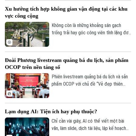
Tin tức
Nhà đất
hàng hóa thiết yếu và xử lý nghiêm tình
Công nghệ
Ẩm thực
Xu hướng tích hợp không gian vận động tại các khu
trạng đầu cơ, tăng giá trong thiên tai.
Hồ sơ
Cafe sáng
vực công cộng
Tin tức
Tàu và Xe
Không còn là những khoảng sân gạch
Người Việt 4 phương
Tài chính Ngân hàng
Đầu tư
trống trải hay góc công viên tĩnh lặng đơn
Ô tô
Giáo dục
điệu, các không gian công cộng tại Thủ
Doanh nghiệp
Căn hộ
đô đang trải qua cuộc dịch chuyển mạnh
Tàu
Tin tức
Văn hóa
mẽ, khi tích hợp đa dạng tiện ích vận
Đoài Phương livestream quảng bá du lịch, sản phẩm
Đất đai
động thể thao.
Xe máy
OCOP trên nền tảng số
Tuyển sinh
Tin tức
Sức khỏe
Kinh nghiệm
Phiên livestream quảng bá du lịch và sản
Thị trường
Hướng nghiệp
phẩm OCOP với chủ đề “Vẻ đẹp thiên
Làng nghề
Y tế
Thể thao
nhiên và không gian văn hóa xứ Đoài”
Đánh giá
Di tích
được UBND xã Đoài Phương tổ chức vào
Dinh dưỡng
Bóng đá
20 giờ tối nay, ngày 5/8 trên các nền tảng
Giải trí
Lạm dụng AI: Tiện ích hay phụ thuộc?
số của địa phương.
Tư vấn sức khỏe
Quần vợt
Chỉ cần vài giây, AI có thể viết một bài
Tin tức
Đã phát sóng
văn, làm slide, dịch tài liệu, lập kế hoạch
Golf
du lịch, thậm chí tư vấn tâm lý hay đưa ra
Sao