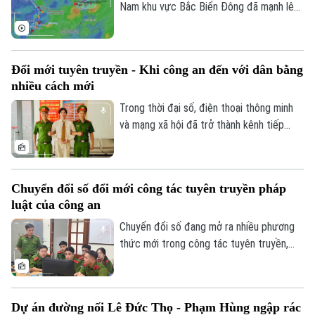
nhanh tiến độ xuất khẩu và nâng cao sức
Nam khu vực Bắc Biển Đông đã mạnh lên
cạnh tranh của nông sản Việt Nam.
thành áp thấp nhiệt đới. Dự báo áp thấp
nhiệt đới không ảnh hưởng đến vùng ven
biển và đất liền Việt Nam.
Đổi mới tuyên truyền - Khi công an đến với dân bằng
nhiều cách mới
Trong thời đại số, điện thoại thông minh
và mạng xã hội đã trở thành kênh tiếp
nhận thông tin quen thuộc của nhiều
người dân. Nắm bắt xu thế đó, lực lượng
công an cơ sở tại Hà Nội đang từng bước
Chuyển đổi số đổi mới công tác tuyên truyền pháp
đổi mới công tác tuyên truyền, chuyển từ
luật của công an
phương thức truyền thống sang nền tảng
số.
Chuyển đổi số đang mở ra nhiều phương
thức mới trong công tác tuyên truyền,
phổ biến pháp luật, giúp lực lượng công
an đưa thông tin chính thống đến với
người dân nhanh hơn, thuận tiện hơn và
Dự án đường nối Lê Đức Thọ - Phạm Hùng ngập rác
phù hợp với thói quen tiếp nhận trong thời