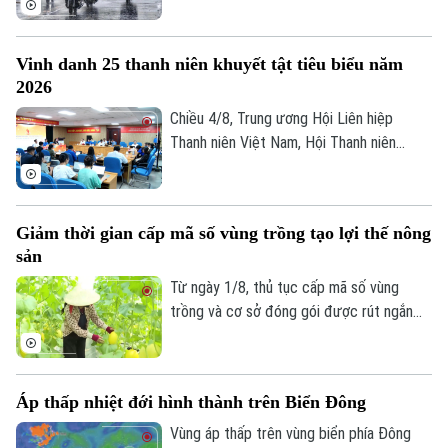
một đợt mưa lớn diện rộng, với lượng mưa
phổ biến từ 100 - 200mm, có nơi cục bộ
Vinh danh 25 thanh niên khuyết tật tiêu biểu năm
trên 300mm.
2026
Liên hệ đường dây nóng (bấm để gọi)
Chiều 4/8, Trung ương Hội Liên hiệp
Tòa soạn
Tòa soạn
Thanh niên Việt Nam, Hội Thanh niên
Khuyết tật Việt Nam phối hợp cùng Công
0865.116.699 (hotline)
0865.116.699
ty TCP Việt Nam tổ chức Buổi gặp mặt
báo chí giới thiệu Chương trình “Tỏa sáng
Giảm thời gian cấp mã số vùng trồng tạo lợi thế nông
Nghị lực Việt” năm 2026.
sản
Từ ngày 1/8, thủ tục cấp mã số vùng
trồng và cơ sở đóng gói được rút ngắn
còn 3 đến 10 ngày, giảm khoảng 50%
thành phần hồ sơ và chuyển hoàn toàn
sang môi trường điện tử. Những thay đổi
Áp thấp nhiệt đới hình thành trên Biển Đông
này được kỳ vọng giúp doanh nghiệp, hợp
tác xã và nông dân giảm chi phí, đẩy
Vùng áp thấp trên vùng biển phía Đông