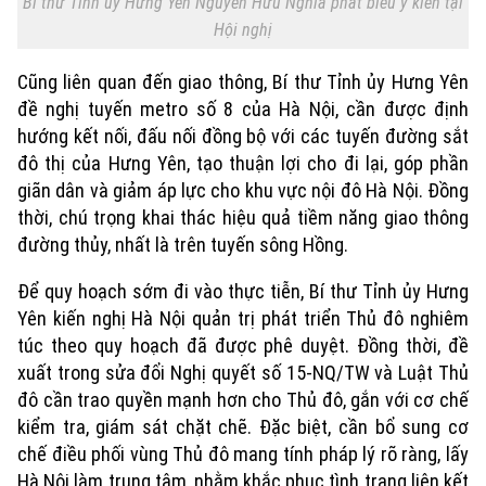
Bí thư Tỉnh ủy Hưng Yên Nguyễn Hữu Nghĩa phát biểu ý kiến tại
Chuyên mục
Hội nghị
Thời sự
Cũng liên quan đến giao thông, Bí thư Tỉnh ủy Hưng Yên
đề nghị tuyến metro số 8 của Hà Nội, cần được định
Hà Nội
Hà Nội
hướng kết nối, đấu nối đồng bộ với các tuyến đường sắt
Chính trị
đô thị của Hưng Yên, tạo thuận lợi cho đi lại, góp phần
Nhịp sống Hà Nội
Thế giới
giãn dân và giảm áp lực cho khu vực nội đô Hà Nội. Đồng
Xã hội
thời, chú trọng khai thác hiệu quả tiềm năng giao thông
Người Hà Nội
Tin tức
Kinh tế
đường thủy, nhất là trên tuyến sông Hồng.
An ninh trật tự
Khoảnh khắc Hà Nội
Quân sự
Để quy hoạch sớm đi vào thực tiễn, Bí thư Tỉnh ủy Hưng
Tin tức
Nhà đất
Công nghệ
Yên kiến nghị Hà Nội quản trị phát triển Thủ đô nghiêm
Ẩm thực
Hồ sơ
túc theo quy hoạch đã được phê duyệt. Đồng thời, đề
Cafe sáng
Tin tức
Tàu và Xe
xuất trong sửa đổi Nghị quyết số 15-NQ/TW và Luật Thủ
Người Việt 4 phương
Tài chính Ngân hàng
đô cần trao quyền mạnh hơn cho Thủ đô, gắn với cơ chế
Đầu tư
Ô tô
Giáo dục
kiểm tra, giám sát chặt chẽ. Đặc biệt, cần bổ sung cơ
Doanh nghiệp
chế điều phối vùng Thủ đô mang tính pháp lý rõ ràng, lấy
Căn hộ
Tàu
Hà Nội làm trung tâm, nhằm khắc phục tình trạng liên kết
Tin tức