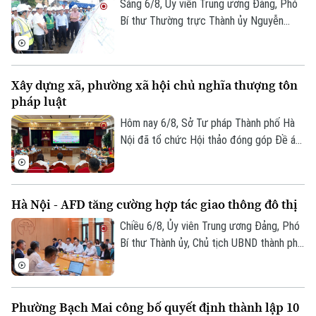
Sáng 6/8, Ủy viên Trung ương Đảng, Phó
Bí thư Thường trực Thành ủy Nguyễn
Trọng Đông, Trưởng Ban Chỉ đạo giải
phóng mặt bằng các dự án đầu tư trên
địa bàn thành phố Hà Nội, kiểm tra thực
Xây dựng xã, phường xã hội chủ nghĩa thượng tôn
địa một số hạng mục quan trọng.
pháp luật
Hôm nay 6/8, Sở Tư pháp Thành phố Hà
Nội đã tổ chức Hội thảo đóng góp Đề án
“Xây dựng văn hoá tuân thủ pháp luật
trong xây dựng xã, phường xã hội chủ
nghĩa trên địa bàn thành phố Hà Nội”.
Hà Nội - AFD tăng cường hợp tác giao thông đô thị
Chiều 6/8, Ủy viên Trung ương Đảng, Phó
Bí thư Thành ủy, Chủ tịch UBND thành phố
Hà Nội Vũ Đại Thắng đã tiếp Giám đốc Cơ
quan Phát triển Pháp (AFD) tại Việt Nam,
ông Julien Seillan, trao đổi về các dự án
Phường Bạch Mai công bố quyết định thành lập 10
đang triển khai và định hướng mở rộng