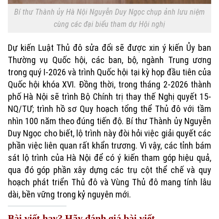
Bí thư Thành ủy Hà Nội Nguyễn Duy Ngọc chụp ảnh lưu niệm
cùng các đại biểu tham dự Hội nghị
Dự kiến Luật Thủ đô sửa đổi sẽ được xin ý kiến Ủy ban
Thường vụ Quốc hội, các ban, bộ, ngành Trung ương
trong quý I-2026 và trình Quốc hội tại kỳ họp đầu tiên của
Quốc hội khóa XVI. Đồng thời, trong tháng 2-2026 thành
phố Hà Nội sẽ trình Bộ Chính trị thay thế Nghị quyết 15-
Liên hệ đường dây nóng (bấm để gọi)
NQ/TƯ; trình hồ sơ Quy hoạch tổng thể Thủ đô với tầm
Tòa soạn
Tòa soạn
nhìn 100 năm theo đúng tiến độ. Bí thư Thành ủy Nguyễn
0865.116.699 (hotline)
0865.116.699
Duy Ngọc cho biết, lộ trình này đòi hỏi việc giải quyết các
phần việc liên quan rất khẩn trương. Vì vậy, các tỉnh bám
sát lộ trình của Hà Nội để có ý kiến tham góp hiệu quả,
qua đó góp phần xây dựng các trụ cột thể chế và quy
hoạch phát triển Thủ đô và Vùng Thủ đô mang tính lâu
dài, bền vững trong kỷ nguyên mới.
Bài viết hay? Hãy đánh giá bài viết