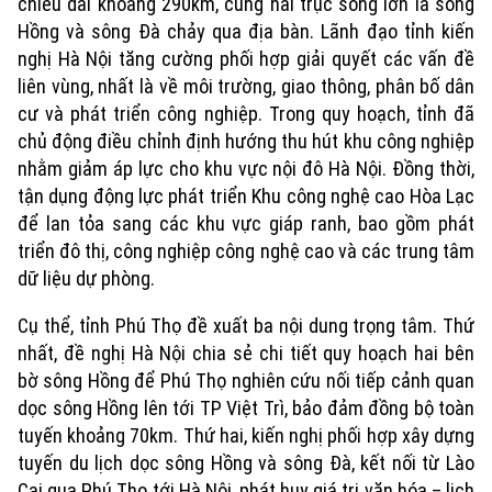
chiều dài khoảng 290km, cùng hai trục sông lớn là sông
Hồng và sông Đà chảy qua địa bàn. Lãnh đạo tỉnh kiến
nghị Hà Nội tăng cường phối hợp giải quyết các vấn đề
liên vùng, nhất là về môi trường, giao thông, phân bố dân
cư và phát triển công nghiệp. Trong quy hoạch, tỉnh đã
chủ động điều chỉnh định hướng thu hút khu công nghiệp
nhằm giảm áp lực cho khu vực nội đô Hà Nội. Đồng thời,
tận dụng động lực phát triển Khu công nghệ cao Hòa Lạc
để lan tỏa sang các khu vực giáp ranh, bao gồm phát
triển đô thị, công nghiệp công nghệ cao và các trung tâm
dữ liệu dự phòng.
Cụ thể, tỉnh Phú Thọ đề xuất ba nội dung trọng tâm. Thứ
nhất, đề nghị Hà Nội chia sẻ chi tiết quy hoạch hai bên
bờ sông Hồng để Phú Thọ nghiên cứu nối tiếp cảnh quan
dọc sông Hồng lên tới TP Việt Trì, bảo đảm đồng bộ toàn
tuyến khoảng 70km. Thứ hai, kiến nghị phối hợp xây dựng
tuyến du lịch dọc sông Hồng và sông Đà, kết nối từ Lào
Cai qua Phú Thọ tới Hà Nội, phát huy giá trị văn hóa – lịch