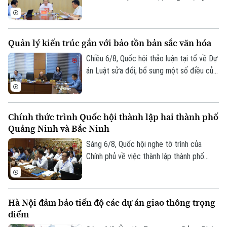
viên Thường trực, Trưởng Ban Đô thị
HĐND thành phố Trần Hợp Dũng đã tiếp
công dân định kỳ.
Quản lý kiến trúc gắn với bảo tồn bản sắc văn hóa
Chiều 6/8, Quốc hội thảo luận tại tổ về Dự
án Luật sửa đổi, bổ sung một số điều của
Luật Kiến trúc. Nhiều đại biểu đồng tình,
dự thảo Luật đã tập trung đổi mới công
tác quản lý hành nghề kiến trúc theo
Chính thức trình Quốc hội thành lập hai thành phố
hướng cắt giảm thủ tục hành chính,
Quảng Ninh và Bắc Ninh
chuyển mạnh từ tiền kiểm sang hậu kiểm
và đẩy mạnh chuyển đổi số.
Sáng 6/8, Quốc hội nghe tờ trình của
Chính phủ về việc thành lập thành phố
Quảng Ninh và thành phố Bắc Ninh.
Hà Nội đảm bảo tiến độ các dự án giao thông trọng
điểm