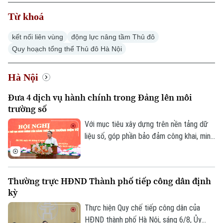
Từ khoá
kết nối liên vùng
động lực nâng tầm Thủ đô
Quy hoạch tổng thể Thủ đô Hà Nội
Hà Nội
Đưa 4 dịch vụ hành chính trong Đảng lên môi
trường số
Với mục tiêu xây dựng trên nền tảng dữ
liệu số, góp phần bảo đảm công khai, minh
bạch và nâng cao hiệu quả điều hành, sáng
6/8, Đảng ủy UBND thành phố Hà Nội tổ
chức hội nghị tập huấn sử dụng 4 thủ tục
Thường trực HĐND Thành phố tiếp công dân định
hành chính của Đảng lên môi trường điện
kỳ
tử cho các tổ chức cơ sở Đảng trực
thuộc.
Thực hiện Quy chế tiếp công dân của
HĐND thành phố Hà Nội, sáng 6/8, Ủy