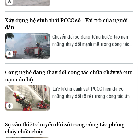
Nguyễn Đình Tứ, UBND phường Đông
Ngạc đã tiến hành sửa chữa, cải tạo dọc
Xây dựng hệ sinh thái PCCC số - Vai trò của người
tuyến, đảm bảo khớp nối êm thuận để
dân
người dân đi lại an toàn, thuận tiện.
Chuyển đổi số đang từng bước tạo nên
những thay đổi mạnh mẽ trong công tác
PCCC và CNCH. Tuy nhiên, công nghệ
hiện đại chỉ phát huy khi được kết hợp với
ý thức trách nhiệm của mỗi cá nhân, mỗi
Công nghệ đang thay đổi công tác chữa cháy và cứu
gia đình và toàn xã hội. Vì vậy, mỗi người
nạn cứu hộ
dân cần chủ động tìm hiểu kiến thức,
chấp hành các quy định về an toàn PCCC,
Lực lượng cảnh sát PCCC hiện đã có
trang bị kỹ năng xử lý tình huống và tích
những thay đổi rõ rệt trong công tác ứng
cực phối hợp với các cơ quan chức năng.
dụng KHCN vào thực hiện nhiệm vụ. Nếu
trước đây việc tiếp cận hiện trường và tổ
chức chữa cháy chủ yếu dựa vào sức
Sự cần thiết chuyển đổi số trong công tác phòng
người, trang thiết bị truyền thống thì ngày
cháy chữa cháy
nay nhiều công nghệ hiện đại đã được