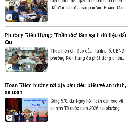
Chiến dịch 45 ngày đêm làm sạch dữ liệu
đất đai trên địa bàn phường Hoàng Mai
đang trong giai đoạn quyết định tiến độ.
Với một địa bàn rộng, đông dân cư, gần
19 ngàn thửa đất cần phải hoàn thiện dữ
Phường Kiến Hưng: 'Thần tốc' làm sạch dữ liệu đất
liệu, kế hoạch mà phường Hoàng Mai đề
đai
ra là đến 10/8 phải hoàn thành thu thập
dữ liệu tại 41 tổ dân phố đang đứng
Thực hiện chỉ đạo của thành phố, UBND
trước những thách thức không nhỏ.
phường Kiến Hưng đã phát động chiến
dịch cao điểm "45 ngày đêm" làm sạch dữ
liệu đất đai. Đây không chỉ là một kế
hoạch hành chính đơn thuần, mà là một
Hoàn Kiếm hướng tới địa bàn tiêu biểu về an ninh,
cuộc "tổng động viên" toàn diện nhằm
an toàn
chuẩn hóa, làm sạch và cập nhật cơ sở dữ
liệu quốc gia về đất đai trên địa bàn.
Sáng 5/8, dự Ngày hội Toàn dân bảo vệ
an ninh Tổ quốc năm 2026 tại phường
Hoàn Kiếm, Chủ tịch UBND thành phố Hà
Nội Vũ Đại Thắng yêu cầu địa phương
phát huy vị trí đặc biệt của địa bàn trung