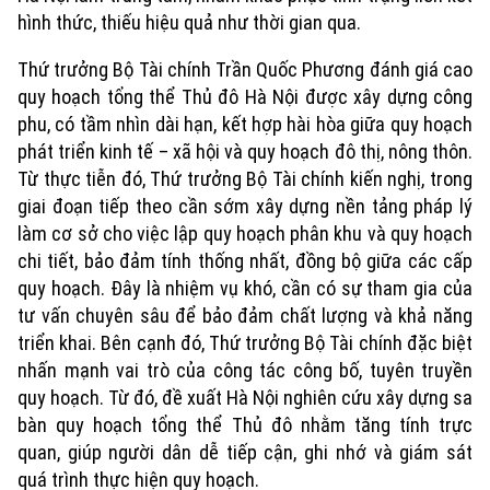
Văn hóa
hình thức, thiếu hiệu quả như thời gian qua.
Đất đai
Xe máy
Tuyển sinh
Tin tức
Sức khỏe
Thứ trưởng Bộ Tài chính Trần Quốc Phương đánh giá cao
Kinh nghiệm
Thị trường
quy hoạch tổng thể Thủ đô Hà Nội được xây dựng công
Hướng nghiệp
Làng nghề
Y tế
phu, có tầm nhìn dài hạn, kết hợp hài hòa giữa quy hoạch
Thể thao
Đánh giá
phát triển kinh tế – xã hội và quy hoạch đô thị, nông thôn.
Di tích
Dinh dưỡng
Từ thực tiễn đó, Thứ trưởng Bộ Tài chính kiến nghị, trong
Bóng đá
Giải trí
giai đoạn tiếp theo cần sớm xây dựng nền tảng pháp lý
Tư vấn sức khỏe
làm cơ sở cho việc lập quy hoạch phân khu và quy hoạch
Quần vợt
Tin tức
Đã phát sóng
chi tiết, bảo đảm tính thống nhất, đồng bộ giữa các cấp
Golf
quy hoạch. Đây là nhiệm vụ khó, cần có sự tham gia của
Sao
tư vấn chuyên sâu để bảo đảm chất lượng và khả năng
triển khai. Bên cạnh đó, Thứ trưởng Bộ Tài chính đặc biệt
Điện ảnh
nhấn mạnh vai trò của công tác công bố, tuyên truyền
quy hoạch. Từ đó, đề xuất Hà Nội nghiên cứu xây dựng sa
Thời trang
bàn quy hoạch tổng thể Thủ đô nhằm tăng tính trực
Âm nhạc
quan, giúp người dân dễ tiếp cận, ghi nhớ và giám sát
quá trình thực hiện quy hoạch.