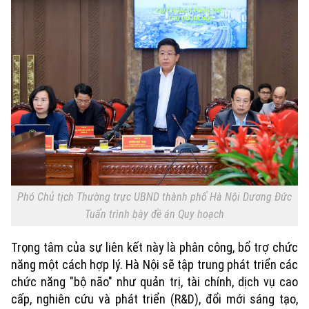
Xu hướng
Phó Chủ tịch Thường trực UBND thành phố Hà Nội Dương Đức
Tuấn trình bày đề án Quy hoạch
Trọng tâm của sự liên kết này là phân công, bổ trợ chức
năng một cách hợp lý. Hà Nội sẽ tập trung phát triển các
chức năng "bộ não" như quản trị, tài chính, dịch vụ cao
cấp, nghiên cứu và phát triển (R&D), đổi mới sáng tạo,