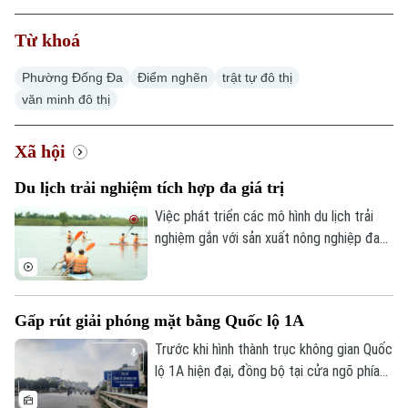
Từ khoá
Phường Đống Đa
Điểm nghẽn
trật tự đô thị
văn minh đô thị
Xu hướng
Xã hội
Du lịch trải nghiệm tích hợp đa giá trị
Việc phát triển các mô hình du lịch trải
nghiệm gắn với sản xuất nông nghiệp đang
mở ra hướng đi mới cho người nông dân.
Việc "tích hợp đa giá trị" ngay tại hộ gia
đình không chỉ nâng cao thu nhập mà còn
Gấp rút giải phóng mặt bằng Quốc lộ 1A
tạo đà phát triển kinh tế nông thôn bền
vững.
Trước khi hình thành trục không gian Quốc
lộ 1A hiện đại, đồng bộ tại cửa ngõ phía
Nam Thủ đô, Hà Nội phải giải quyết bài