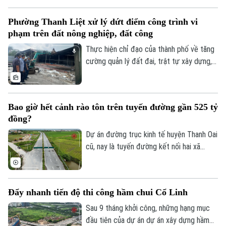
Đảng khóa XIV về bảo vệ môi trường và
ứng phó với biến đổi khí hậu.
Phường Thanh Liệt xử lý dứt điểm công trình vi
phạm trên đất nông nghiệp, đất công
Thực hiện chỉ đạo của thành phố về tăng
cường quản lý đất đai, trật tự xây dựng,
phường Thanh Liệt đang tập trung triển
khai đồng bộ các giải pháp nhằm xử lý
dứt điểm các công trình vi phạm trên đất
Bao giờ hết cảnh rào tôn trên tuyến đường gần 525 tỷ
nông nghiệp, đất công do Nhà nước quản
đồng?
lý.
Dự án đường trục kinh tế huyện Thanh Oai
cũ, nay là tuyến đường kết nối hai xã
Thanh Oai và Tam Hưng là dự án chậm
tiến độ kéo dài với hai lần UBND thành
phố phải gia hạn thời gian hoàn thành. Với
Đẩy nhanh tiến độ thi công hầm chui Cổ Linh
mốc thời điểm phải đưa vào khai thác
trong năm 2026, công trình có tổng mức
Sau 9 tháng khởi công, những hạng mục
đầu tư gần 524 tỷ đồng này liệu có đảm
đầu tiên của dự án dự án xây dựng hầm