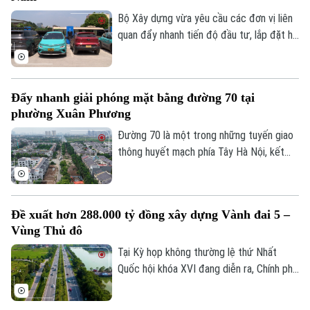
phân luồng đảm bảo an toàn giao thông
tại đây.
Bộ Xây dựng vừa yêu cầu các đơn vị liên
quan đẩy nhanh tiến độ đầu tư, lắp đặt hệ
thống trạm sạc xe điện tại các trạm dừng
nghỉ trên tuyến cao tốc Bắc - Nam phía
Đông, đáp ứng nhu cầu sử dụng phương
Đẩy nhanh giải phóng mặt bằng đường 70 tại
tiện điện đang ngày càng gia tăng.
phường Xuân Phương
Đường 70 là một trong những tuyến giao
thông huyết mạch phía Tây Hà Nội, kết
nối nhiều khu đô thị, khu công nghiệp và
các tuyến vành đai. Tuy nhiên, nhiều năm
qua, tình trạng quá tải, ùn tắc kéo dài đã
Đề xuất hơn 288.000 tỷ đồng xây dựng Vành đai 5 –
ảnh hưởng lớn đến việc đi lại và phát triển
Vùng Thủ đô
kinh tế-xã hội của khu vực. Để sớm triển
khai dự án mở rộng tuyến đường, công
Tại Kỳ họp không thường lệ thứ Nhất
tác GPMB đang được phường Xuân
Quốc hội khóa XVI đang diễn ra, Chính phủ
Phương tập trung đẩy nhanh tiến độ.
đã trình Quốc hội xem xét chủ trương đầu
tư Dự án đường Vành đai 5 - Vùng Thủ đô