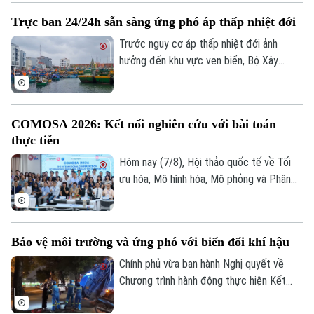
Hà Nội với tổng mức đầu tư sơ bộ hơn
Trực ban 24/24h sẵn sàng ứng phó áp thấp nhiệt đới
Theo dõi Hà Nội On
288.000 tỷ đồng. Đây là công trình giao
thông trọng điểm, được kỳ vọng tạo
Trước nguy cơ áp thấp nhiệt đới ảnh
động lực phát triển kinh tế - xã hội và
hưởng đến khu vực ven biển, Bộ Xây
tăng cường kết nối liên vùng.
dựng vừa gửi công điện yêu cầu các địa
phương, đơn vị khẩn trương rà soát hạ
tầng, bảo đảm an toàn giao thông, công
COMOSA 2026: Kết nối nghiên cứu với bài toán
trình xây dựng và duy trì trực ban 24/24h
thực tiễn
để sẵn sàng ứng phó.
Hôm nay (7/8), Hội thảo quốc tế về Tối
ưu hóa, Mô hình hóa, Mô phỏng và Phân
tích dữ liệu - COMOSA 2026 khai mạc tại
Hà Nội. Hội thảo diễn ra trong hai ngày,
quy tụ gần 100 nhà khoa học, nhà nghiên
Bảo vệ môi trường và ứng phó với biến đổi khí hậu
cứu và chuyên gia trong nước, quốc tế
cùng trao đổi các giải pháp đưa kết quả
Chính phủ vừa ban hành Nghị quyết về
nghiên cứu vào giải quyết những bài toán
Chương trình hành động thực hiện Kết
của doanh nghiệp và xã hội.
luận số 75 của Ban Chấp hành Trung ương