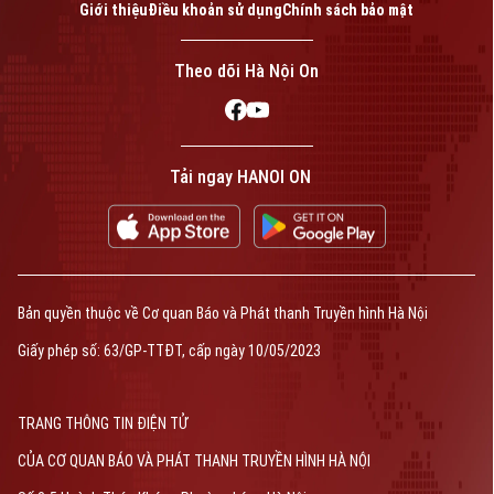
Giới thiệu
Điều khoản sử dụng
Chính sách bảo mật
Theo dõi Hà Nội On
Tải ngay HANOI ON
Bản quyền thuộc về Cơ quan Báo và Phát thanh Truyền hình Hà Nội
Giấy phép số: 63/GP-TTĐT, cấp ngày 10/05/2023
TRANG THÔNG TIN ĐIỆN TỬ
CỦA CƠ QUAN BÁO VÀ PHÁT THANH TRUYỀN HÌNH HÀ NỘI