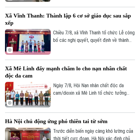
toán khó nhất: mặt bằng. Với mục tiêu cơ
bản hoàn thành trước ngày 30/9, các địa
Xã Vĩnh Thanh: Thành lập 6 cơ sở giáo dục sau sắp
phương có dự án đi qua đang tập trung
xếp
kiểm đếm, xác định nguồn gốc đất, lập
phương án bồi thường, hỗ trợ, tái định cư
Chiều 7/8, xã Vĩnh Thanh tổ chức Lễ công
và tăng cường đối thoại để tạo đồng
bố các nghị quyết, quyết định về thành
thuận trong nhân dân.
lập tổ chức Đảng, các cơ sở giáo dục
công lập và công tác cán bộ sau sắp xếp
trên địa bàn xã.
Xã Mê Linh đẩy mạnh chăm lo cho nạn nhân chất
độc da cam
Ngày 7/8, Hội Nạn nhân chất độc da
cam/dioxin xã Mê Linh tổ chức tưởng
niệm 65 năm Ngày Thảm họa da cam ở
Việt Nam (10/8/1961 – 10/8/2026).
Hà Nội chủ động ứng phó thiên tai từ sớm
Trước diễn biến ngày càng khó lường của
thời tiết cực đoan, Hà Nội xác định chủ