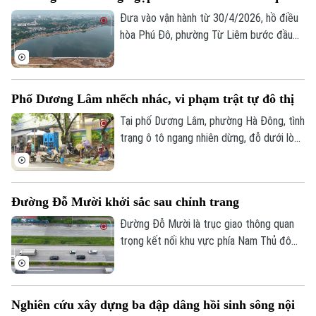
tuyên truyền phòng cháy, chữa cháy, từ
Đưa vào vận hành từ 30/4/2026, hồ điều
nghe phổ biến sang trực tiếp trải nghiệm,
hòa Phú Đô, phường Từ Liêm bước đầu
thực hành.
đã phát huy hiệu quả trong việc điều tiết
nước, góp phần giảm tình trạng ngập úng
tại khu vực phía Tây Thủ đô.
Phố Dương Lâm nhếch nhác, vi phạm trật tự đô thị
Tại phố Dương Lâm, phường Hà Đông, tình
trạng ô tô ngang nhiên dừng, đỗ dưới lòng
đường, chợ cóc tự phát bày bán tràn lan
trên vỉa hè, chiếm hết lối đi của người đi
bộ đang diễn ra ngang nhiên . Người dân
Đường Đỗ Mười khởi sắc sau chỉnh trang
đã nhiều lần phản ánh, lực lượng chức
năng cũng không ít lần ra quân xử lý,
Đường Đỗ Mười là trục giao thông quan
nhưng vi phạm vẫn liên tục tái diễn ngay
trọng kết nối khu vực phía Nam Thủ đô
sau khi các đợt kiểm tra kết thúc.
với trung tâm thành phố và các tuyến
vành đai. Đến nay, tuyến đường đã khoác
lên diện mạo mới khi hệ thống vỉa hè
Nghiên cứu xây dựng ba đập dâng hồi sinh sông nội
được lát đá đồng bộ, kết hợp cây xanh,