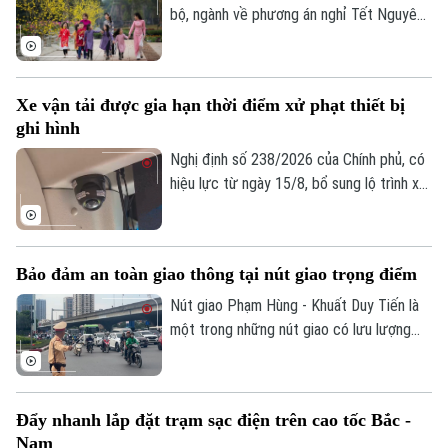
tình trạng ùn tắc đã tồn tại trong thời
bộ, ngành về phương án nghỉ Tết Nguyên
gian dài, đồng thời nâng cao hiệu quả khai
đán Đinh Mùi 2027. Theo đó, cơ quan
thác, bảo đảm an ninh, an toàn hàng
soạn thảo đề xuất hai phương án nghỉ Tết,
không.
với thời gian nghỉ liên tục lần lượt là 7
Xe vận tải được gia hạn thời điểm xử phạt thiết bị
ngày hoặc 10 ngày.
ghi hình
Nghị định số 238/2026 của Chính phủ, có
hiệu lực từ ngày 15/8, bổ sung lộ trình xử
phạt đối với các vi phạm liên quan đến
thiết bị ghi nhận hình ảnh trên xe kinh
doanh vận tải. Theo đó, doanh nghiệp và
Bảo đảm an toàn giao thông tại nút giao trọng điểm
chủ phương tiện sẽ có thêm thời gian
chuẩn bị trước khi các quy định xử phạt
Nút giao Phạm Hùng - Khuất Duy Tiến là
chính thức được áp dụng.
một trong những nút giao có lưu lượng
phương tiện lớn nhất khu vực cửa ngõ
phía Tây của Thủ đô. Cơ quan Báo và Phát
thanh, Truyền hình Hà Nội sẽ cập nhật
Đẩy nhanh lắp đặt trạm sạc điện trên cao tốc Bắc -
thông tin chi tiết về tình hình và công tác
Nam