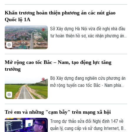
trương đầu tư dự án vành đai 5 - vùng
Phó Giám đốc: Nguyễn Kim Khiêm, Nguyễn Minh Đức, Nguyễn Thành Lợi
Thủ đô. Tổng mức đầu tư dự án Vành đai
Khẩn trương hoàn thiện phương án các nút giao
5 - Vùng Thủ đô sơ bộ khoảng 288.268 tỷ
Quốc lộ 1A
đồng. Các đại biểu cho rằng cần có mốc
giới giải ngân theo từng năm, để đảm bảo
Sở Xây dựng Hà Nội vừa đề nghị nhà đầu
nguồn vốn cho dự án.
tư hoàn thiện hồ sơ, xác nhận phương án
tuyến các nút giao chính dọc đường Quốc
lộ 1A, tỷ lệ 1/500 thuộc Dự án đầu tư
trục không gian Quốc lộ 1A gắn với chỉnh
Mở rộng cao tốc Bắc – Nam, tạo động lực tăng
trang và tái thiết đô thị theo phương
trưởng
thức đối tác công tư (PPP), loại hợp
đồng Xây dựng -Chuyển giao (BT).
Bộ Xây dựng đang nghiên cứu phương án
mở rộng tuyến cao tốc Bắc - Nam phía
Đông theo quy mô hoàn chỉnh; đồng thời,
tính toán phương án huy động nguồn lực
phù hợp nhằm bảo đảm tiến độ và hiệu
Trẻ em và những "cạm bẫy" trên mạng xã hội
quả đầu tư.
Trong dự thảo sửa đổi Nghị định 147 về
quản lý, cung cấp và sử dụng Internet, Bộ