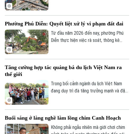
bảo đúng tiến độ như chỉ đạo hay sẽ tiếp
chui nút giao Cổ Linh - đường dẫn cầu
tục tồn tại cảnh rào tôn, “đắp chiếu”?
Vĩnh Tuy (phường Long Biên, Hà Nội) đã
dần dần thành hình. Các đơn vị thi công
Phường Phú Diễn: Quyết liệt xử lý vi phạm đất đai
đang “cuốn chiếu” triển khai kết cấu hầm,
đường dẫn cùng hệ thống hạ tầng kỹ
Từ đầu năm 2026 đến nay, phường Phú
thuật theo đúng kế hoạch.
Diễn thực hiện việc rà soát, thông kê
cũng như ra quân xử lý vi phạm đất đai.
Với tinh thần "nói thật, làm thật", chính
quyền địa phương đang mở đợt cao điểm
Tăng cường hợp tác quảng bá du lịch Việt Nam ra
cưỡng chế, giải tỏa các trường hợp vi
thế giới
phạm đất đai, lấn chiếm đất nông nghiệp,
đất công tồn tại nhiều năm qua.
Trong bối cảnh ngành du lịch Việt Nam
đang duy trì đà tăng trưởng mạnh và đặt
mục tiêu đón khoảng 25 triệu lượt khách
quốc tế trong năm 2026, việc mở rộng
hợp tác với các đối tác có mạng lưới toàn
Buổi sáng ở làng nghề làm lồng chim Canh Hoạch
cầu được xem là giải pháp quan trọng để
nâng cao hiệu quả xúc tiến, quảng bá
Không phải ngẫu nhiên mà giới chơi chim
điểm đến.