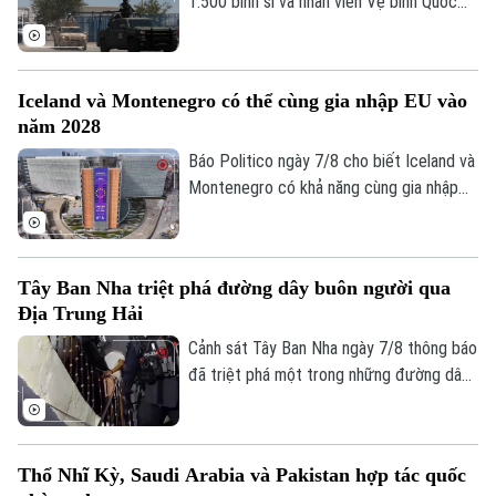
văn hóa và kinh tế sáng tạo.
1.500 binh sĩ và nhân viên Vệ binh Quốc
gia tới bang Michoacan – khu vực sản
xuất bơ trọng điểm ở miền Tây nước này,
nhằm ngăn chặn tình trạng tống tiền và
Iceland và Montenegro có thể cùng gia nhập EU vào
bạo lực của các băng nhóm tội phạm ảnh
Theo dõi Hà Nội On
năm 2028
hưởng tới hoạt động xuất khẩu quả bơ
sang Mỹ.
Báo Politico ngày 7/8 cho biết Iceland và
Montenegro có khả năng cùng gia nhập
Liên minh châu Âu (EU) vào năm 2028.
Kịch bản này sẽ phụ thuộc vào kết quả
cuộc trưng cầu dân ý tại Iceland về việc
Tây Ban Nha triệt phá đường dây buôn người qua
nối lại đàm phán gia nhập EU vào cuối
Địa Trung Hải
tháng này.
Cảnh sát Tây Ban Nha ngày 7/8 thông báo
đã triệt phá một trong những đường dây
buôn người lớn nhất hoạt động trên tuyến
Địa Trung Hải, bắt giữ 78 đối tượng và
thu giữ 18 tàu cao tốc.
Thổ Nhĩ Kỳ, Saudi Arabia và Pakistan hợp tác quốc