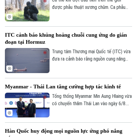
một trong những loài chó hoang dã ít
được phẫu thuật xương chũm. Ca phẫu
được biết đến nhất ở khu vực Mỹ Latinh.
thuật mang tính đột phá này được thực
hiện tại Công viên Safari thuộc Sở thú
San Diego ở bang California, Mỹ nhằm
ITC cảnh báo khủng hoảng chuỗi cung ứng do gián
điều trị tình trạng nhiễm trùng đã lan đến
đoạn tại Hormuz
một phần hộp sọ của con vật.
Trung tâm Thương mại Quốc tế (ITC) vừa
đưa ra cảnh báo rằng nguồn cung năng
lượng, phân bón và vật liệu công nghiệp
trên toàn cầu đang chịu cú sốc lớn do
các hoạt động vận tải biển qua Eo biển
Myanmar - Thái Lan tăng cường hợp tác kinh tế
Hormuz bị gián đoạn.
Tổng thống Myanmar Min Aung Hlaing vừa
có chuyến thăm Thái Lan vào ngày 6/8.
Chuyến thăm này nằm trong chuỗi nỗ lực
của Bangkok nhằm thúc đẩy sự kết nối
trở lại giữa nước này với khối ASEAN.
Hàn Quốc huy động mọi nguồn lực ứng phó nắng