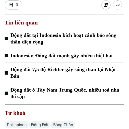
0
Tin liên quan
Động đất tại Indonesia kích hoạt cảnh báo sóng
thần diện rộng
Xu hướng
Indonesia: Động đất mạnh gây nhiều thiệt hại
Động đất 7,5 độ Richter gây sóng thần tại Nhật
Bản
Động đất ở Tây Nam Trung Quốc, nhiều toà nhà
đổ sập
Từ khoá
Philippines
Động Đất
Sóng Thần