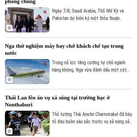
phòng chung
Ngày 7/8, Saudi Arabia, Thổ Nhĩ Kỳ và
Pakistan dự kiến ký một thỏa thuận
phòng thủ chung tại thành phố Jeddah
của Saudi Arabia, nhằm tăng cường quan
hệ an ninh giữa ba nước.
Nga thử nghiệm máy bay chở khách chế tạo trong
nước
Trong nỗ lực tăng cường tự chủ ngành
hàng không, Nga vừa đánh dấu một cột
mốc mới khi chiếc máy bay chở khách
MS-21, được chế tạo hoàn toàn trong
nước, thực hiện thành công chuyến bay
Thái Lan lên án vụ xả súng tại trường học ở
đầu tiên.
Nonthaburi
Thủ tướng Thái Anutin Charnvirakul đã bày
tỏ đau buồn sâu sắc trước vụ xả súng xảy
ra vào sáng 7/8 theo giờ địa phương, tại
trường Thepsirin, tỉnh Nonthaburi, khiến ít