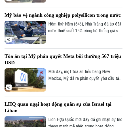
đã hoàn thành bản đồ địa chất cập nhật
toàn bộ bề mặt Mặt Trăng với tỷ lệ 1:5
Mỹ bảo vệ ngành công nghiệp polysilicon trong nước
triệu. Đây được xem là bước tiến khoa
học quan trọng giúp viết lại lịch sử địa
Hôm thứ Năm (6/8), Nhà Trắng đã áp đặt
chất của thiên thể này dựa trên những dữ
mức thuế suất 15% cùng hệ thống giá sàn
liệu nghiên cứu tiên tiến nhất.
mới đối với các sản phẩm làm từ
polysilicon – loại nguyên liệu thô then
chốt cho ngành bán dẫn và sản xuất tấm
Tòa án tại Mỹ phán quyết Meta bồi thường 567 triệu
pin năng lượng mặt trời.
USD
Mới đây, một tòa án tiểu bang New
Mexico, Mỹ đã ra phán quyết yêu cầu tập
đoàn Meta bồi thường 567 triệu USD và
thay đổi phương thức vận hành các nền
tảng mạng xã hội đối với người dùng trẻ
LHQ quan ngại hoạt động quân sự của Israel tại
tuổi, sau khi xác định công ty này chịu
Liban
trách nhiệm gây tổn hại đến sức khỏe
tâm thần của trẻ em.
Liên Hợp Quốc mới đây đã ghi nhận sự leo
thang mạnh mẽ nhất trong hoạt động