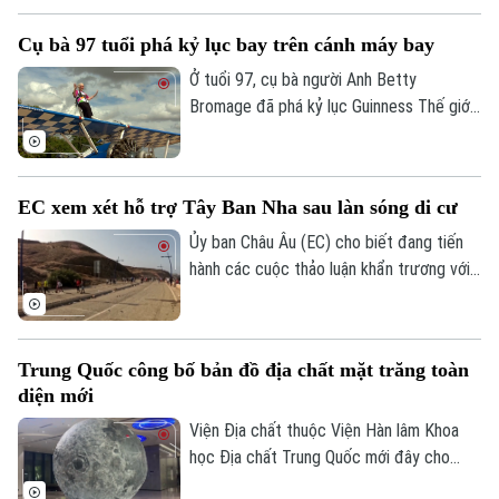
nhất 8 người thiệt mạng bao gồm cả nghi
Cụ bà 97 tuổi phá kỷ lục bay trên cánh máy bay
phạm và 22 người khác bị thương.
Ở tuổi 97, cụ bà người Anh Betty
Bromage đã phá kỷ lục Guinness Thế giới
của chính mình khi trở thành người phụ nữ
lớn tuổi nhất biểu diễn trên cánh máy bay.
Thử thách đặc biệt này cũng nhằm gây
EC xem xét hỗ trợ Tây Ban Nha sau làn sóng di cư
quỹ cho bệnh viện từng điều trị bệnh đột
quỵ cho bà.
Ủy ban Châu Âu (EC) cho biết đang tiến
hành các cuộc thảo luận khẩn trương với
Liên hệ đường dây nóng (bấm để gọi)
Tây Ban Nha về một gói hỗ trợ tài chính
Tòa soạn
Tòa soạn
bổ sung dành cho vùng lãnh thổ Ceuta.
0865.116.699 (hotline)
0865.116.699
Động thái này diễn ra sau khi ghi nhận
Trung Quốc công bố bản đồ địa chất mặt trăng toàn
khoảng 72.000 người di cư vượt biên từ
diện mới
Maroc vào khu vực này trong một đợt
biến động chưa từng có tiền lệ.
Viện Địa chất thuộc Viện Hàn lâm Khoa
học Địa chất Trung Quốc mới đây cho
biết một nhóm nghiên cứu của nước này