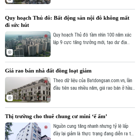
án bất động sản.
đây là tín hiệu cho thấy thị trường đang
bước vào giai đoạn tái cân bằng khi người
Quy hoạch Thủ đô: Bất động sản nội đô không mất
mua ưu tiên những sản phẩm đáp ứng nhu
đi sức hút
cầu ở thực và có giá trị khai thác bền
vững.
Quy hoạch Thủ đô tầm nhìn 100 năm xác
lập 9 cực tăng trưởng mới, tạo dư địa
phát triển bứt phá cho Hà Nội. Dù không
gian đô thị mở rộng, các chuyên gia nhận
định giá trị khu vực trung tâm vẫn tiếp
Giá rao bán nhà đất đồng loạt giảm
tục được củng cố và gia tăng nhờ quỹ
Theo dõi Hà Nội On
đất ngày càng cạn kiệt cùng lợi thế
Theo dữ liệu của Batdongsan.com.vn, lần
thương mại vượt trội.
đầu tiên sau nhiều năm, giá rao bán ở hầu
hết các loại hình nhà ở đều giảm sau quý I.
Trong đó, nhà riêng và biệt thự cùng giảm
khoảng 6%, nhà mặt phố giảm 3%, đất nền
Thị trường cho thuê chung cư mini ‘ế ẩm’
giảm 2%, trong khi giá chung cư cơ bản đi
ngang.
Nguồn cung tăng nhanh nhưng tỷ lệ lấp
đầy lại giảm là thực trạng đang diễn ra tại