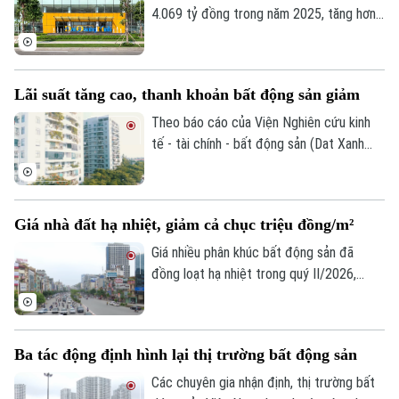
nay giảm mạnh.
4.069 tỷ đồng trong năm 2025, tăng hơn
Tòa soạn
Tòa soạn
20 lần so với năm trước. Cùng với đó, vốn
0865.116.699 (hotline)
0865.116.699
chủ sở hữu của doanh nghiệp cũng tăng
gần gấp đôi, lên hơn 32.200 tỷ đồng.
Lãi suất tăng cao, thanh khoản bất động sản giảm
Theo báo cáo của Viện Nghiên cứu kinh
tế - tài chính - bất động sản (Dat Xanh
Services), lãi suất vay mua nhà trong 6
tháng đầu năm 2026 phổ biến ở mức cao,
khoảng 12 - 14%/năm, song nhiều khoản
Giá nhà đất hạ nhiệt, giảm cả chục triệu đồng/m²
vay thả nổi đã lên tới 15 - 16%/năm.
Giá nhiều phân khúc bất động sản đã
đồng loạt hạ nhiệt trong quý II/2026,
trong đó nhà mặt phố và nhà riêng ghi
nhận mức giảm từ 9-12 triệu đồng/m²,
còn đất nền và biệt thự giảm 1-5 triệu
Ba tác động định hình lại thị trường bất động sản
đồng/m².
Các chuyên gia nhận định, thị trường bất