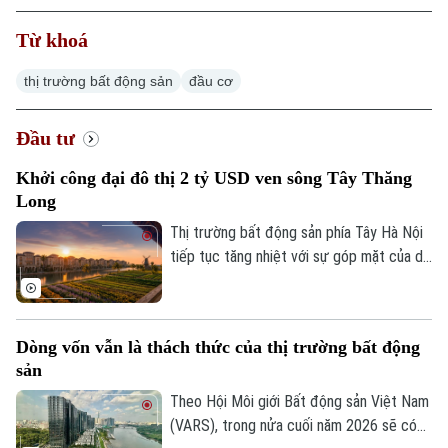
Hà Nội
Từ khoá
Chính trị
Nhịp sống Hà Nội
Thế giới
thị trường bất động sản
đầu cơ
Xã hội
Người Hà Nội
Tin tức
Kinh tế
An ninh trật tự
Đầu tư
Khoảnh khắc Hà Nội
Quân sự
Tin tức
Nhà đất
Khởi công đại đô thị 2 tỷ USD ven sông Tây Thăng
Công nghệ
Ẩm thực
Long
Hồ sơ
Cafe sáng
Tin tức
Tàu và Xe
Thị trường bất động sản phía Tây Hà Nội
Người Việt 4 phương
tiếp tục tăng nhiệt với sự góp mặt của dự
Tài chính Ngân hàng
Đầu tư
án Noble Rivera do Sunshine Group làm
Ô tô
Giáo dục
chủ đầu tư. Được chính thức khởi công
Doanh nghiệp
Căn hộ
Tàu
sáng 1/8 trên trục giao thông huyết mạch
Tin tức
Văn hóa
Dòng vốn vẫn là thách thức của thị trường bất động
Tây Thăng Long với quy mô vốn 2 tỷ USD,
Đất đai
sản
Xe máy
dự án hứa hẹn sẽ giải cơn khát nguồn
Tuyển sinh
Tin tức
Sức khỏe
cung phân khúc cao cấp tại khu vực.
Theo Hội Môi giới Bất động sản Việt Nam
Kinh nghiệm
Thị trường
(VARS), trong nửa cuối năm 2026 sẽ có
Hướng nghiệp
Làng nghề