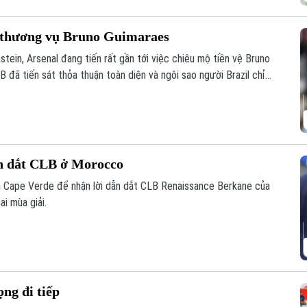
ất thương vụ Bruno Guimaraes
ein, Arsenal đang tiến rất gần tới việc chiêu mộ tiền vệ Bruno
 đã tiến sát thỏa thuận toàn diện và ngôi sao người Brazil chỉ
m tra y tế trước khi hoàn tất thương vụ.
n dắt CLB ở Morocco
ển Cape Verde để nhận lời dẫn dắt CLB Renaissance Berkane của
i mùa giải.
ng đi tiếp