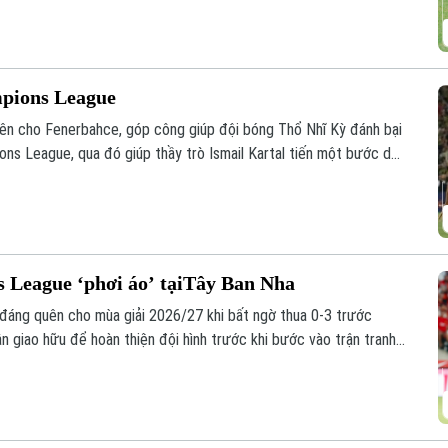
mpions League
ên cho Fenerbahce, góp công giúp đội bóng Thổ Nhĩ Kỳ đánh bại
ons League, qua đó giúp thầy trò Ismail Kartal tiến một bước dài
 League ‘phơi áo’ tạiTây Ban Nha
đáng quên cho mùa giải 2026/27 khi bất ngờ thua 0-3 trước
ận giao hữu để hoàn thiện đội hình trước khi bước vào trận tranh
y 12/8.