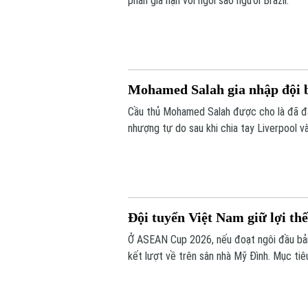
phán gia hạn với ngôi sao người Brazil.
Mohamed Salah gia nhập đội 
Cầu thủ Mohamed Salah được cho là đã đ
nhượng tự do sau khi chia tay Liverpool v
Đội tuyển Việt Nam giữ lợi th
Ở ASEAN Cup 2026, nếu đoạt ngôi đầu bản
kết lượt về trên sân nhà Mỹ Đình. Mục tiêu
chúng ta có những lợi thế rõ ràng trước l