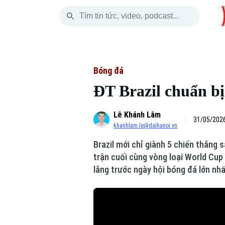
Thứ Năm
THỜI SỰ
HÀ NỘI
THẾ GIỚI
06 Tháng 08, 2026
Hà Nội
Nhịp sống Hà Nộ
Tin tức
Bóng đá
ĐT Brazil chuẩn b
Chính trị
Người Hà Nội
Quân s
Lê Khánh Lâm
Xã hội
Khoảnh khắc Hà 
Hồ sơ
31/05/2026
khanhlam.le@daihanoi.vn
An ninh trật tự
Ẩm thực
Người V
Brazil mới chỉ giành 5 chiến thắng s
trận cuối cùng vòng loại World Cup
Công nghệ
lắng trước ngày hội bóng đá lớn nhấ
Skip Ad