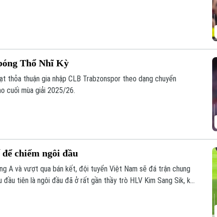
bóng Thổ Nhĩ Kỳ
ạt thỏa thuận gia nhập CLB Trabzonspor theo dạng chuyển
ào cuối mùa giải 2025/26.
ế để chiếm ngôi đầu
g A và vượt qua bán kết, đội tuyển Việt Nam sẽ đá trận chung
 đầu tiên là ngôi đầu đã ở rất gần thầy trò HLV Kim Sang Sik, khi
ượt trận cuối vòng bảng với Campuchia sau đây 2 ngày.