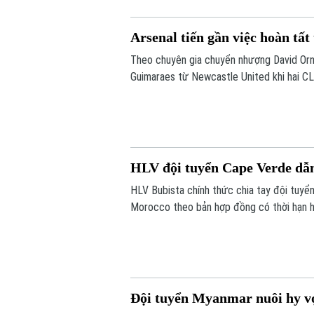
Arsenal tiến gần việc hoàn t
Theo chuyên gia chuyển nhượng David Ornst
Guimaraes từ Newcastle United khi hai CLB
còn chờ Newcastle cho phép tiến hành kiể
HLV đội tuyển Cape Verde dẫ
HLV Bubista chính thức chia tay đội tuy
Morocco theo bản hợp đồng có thời hạn ha
Đội tuyển Myanmar nuôi hy vọ