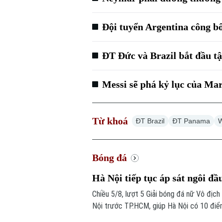
Đội tuyển Argentina công 
ĐT Đức và Brazil bắt đầu t
Messi sẽ phá kỷ lục của M
Từ khoá
ĐT Brazil
ĐT Panama
W
Bóng đá
Hà Nội tiếp tục áp sát ngôi đầ
Chiều 5/8, lượt 5 Giải bóng đá nữ Vô địc
Nội trước TP.HCM, giúp Hà Nội có 10 điể
do kém chỉ số phụ, tiếp tục tạo nên cuộc