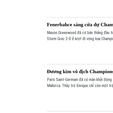
Fenerbahce sáng cửa dự Cha
Mason Greenwood đã có bàn thắng đầu ti
Sturm Graz 2-0 ở lượt đi vòng loại Champi
tới vòng play-off Champions League.
Đương kim vô địch Champions
Paris Saint-Germain đã có màn khởi động 
Mallorca. Thầy trò Enrique chỉ còn một tr
Siêu cúp châu Âu gặp Aston Villa vào ngà