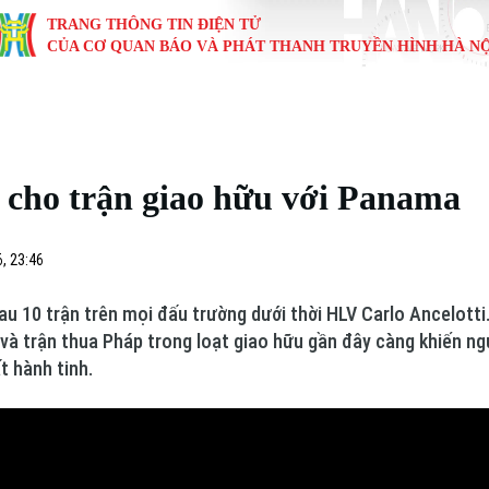
TRANG THÔNG TIN ĐIỆN TỬ
CỦA CƠ QUAN BÁO VÀ PHÁT THANH TRUYỀN HÌNH HÀ NỘ
KINH TẾ
NHÀ ĐẤT
TÀU VÀ XE
GIÁO DỤC
VĂN HÓA
SỨC KHỎ
i
Tin tức
Tin tức
Ô tô
Tin tức
Tin tức
Y tế
ị cho trận giao hữu với Panama
ự
Cafe sáng
Đầu tư
Tàu
Tuyển sinh
Làng nghề
Dinh dư
Nội
Tài chính Ngân hàng
Căn hộ
Xe máy
Hướng nghiệp
Di tích
Tư vấn 
, 23:46
iệt 4 phương
Doanh nghiệp
Đất đai
Thị trường
au 10 trận trên mọi đấu trường dưới thời HLV Carlo Ancelotti.
 và trận thua Pháp trong loạt giao hữu gần đây càng khiến n
Kinh nghiệm
Đánh giá
t hành tinh.