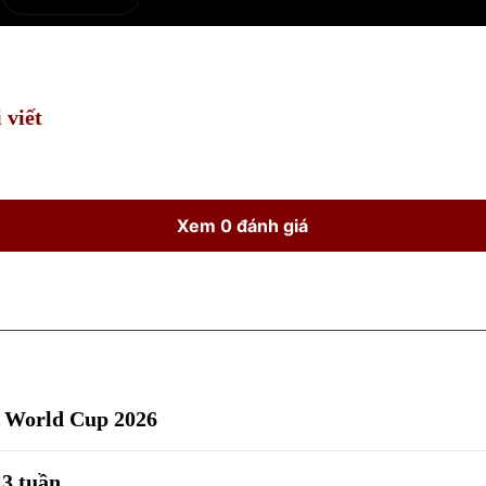
e
Current
Duration
Time
 viết
Xem 0 đánh giá
m World Cup 2026
3 tuần