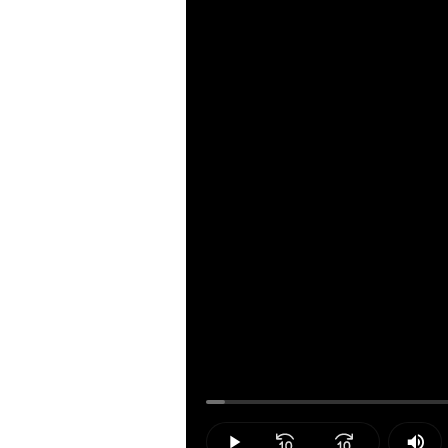
Loaded
:
2.00%