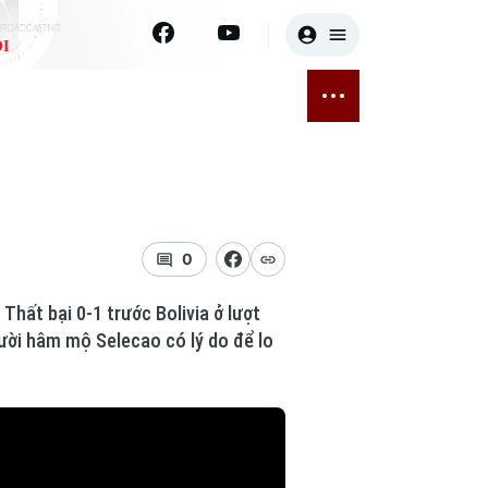
I
E
THỂ THAO
GIẢI TRÍ
ĐÃ PHÁT SÓNG
Bóng đá
Tin tức
ỡng
Quần vợt
Sao
sức khỏe
Golf
Điện ảnh
0
Thời trang
 Thất bại 0-1 trước Bolivia ở lượt
gười hâm mộ Selecao có lý do để lo
Âm nhạc