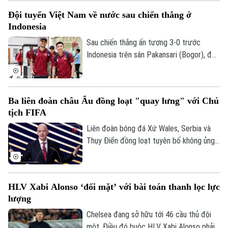
Đội tuyển Việt Nam về nước sau chiến thắng ở
Indonesia
Sau chiến thắng ấn tượng 3-0 trước
Indonesia trên sân Pakansari (Bogor), đội
tuyển Việt Nam đã trở về Hà Nội để
chuẩn bị cho lượt trận cuối bảng A
ASEAN Cup 2026 gặp Campuchia.
Ba liên đoàn châu Âu đồng loạt "quay lưng" với Chủ
Liên hệ đường dây nóng (bấm để gọi)
tịch FIFA
Tòa soạn
Tòa soạn
Liên đoàn bóng đá Xứ Wales, Serbia và
0865.116.699 (hotline)
0865.116.699
Thụy Điển đồng loạt tuyên bố không ủng
hộ Gianni Infantino tái đắc cử Chủ tịch
FIFA, khiến cuộc khủng hoảng quyền lực
tại cơ quan bóng đá thế giới tiếp tục leo
HLV Xabi Alonso ‘đối mặt’ với bài toán thanh lọc lực
thang.
lượng
Chelsea đang sở hữu tới 46 cầu thủ đội
một. Điều đó buộc HLV Xabi Alonso phải