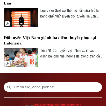
Lan
Số 3-5 Huỳnh Thúc Kháng-Phường Láng-Hà Nội
Louis van Gaal có thể một lần nữa trở lại
Giám đốc: VŨ MINH TUẤN
băng ghế huấn luyện đội tuyển Hà Lan.
Phó Giám đốc: Nguyễn Kim Khiêm, Nguyễn Minh Đức, Nguyễn Thành Lợi
Theo các nguồn tin thân cận với chiến
lược gia 74 tuổi, ông sẵn sàng bước vào
quá trình đàm phán nếu nhận được lời mời
Đội tuyển Việt Nam giành ba điểm thuyết phục tại
chính thức.
Indonesia
Tối 3/8, đội tuyển Việt Nam xuất sắc
đánh bại chủ nhà Indonesia trong trận cầu
tâm điểm. Kết quả "phải thắng" này giúp
đoàn quân của HLV Kim Sang-sik chính
thức mở toang cánh cửa tiến vào bán kết.
TRANG THÔNG TIN ĐIỆN TỬ