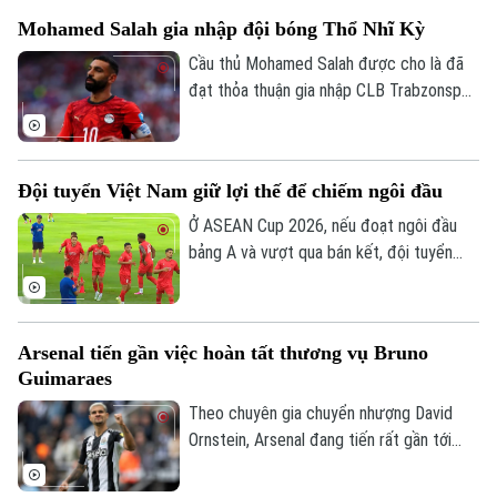
Mohamed Salah gia nhập đội bóng Thổ Nhĩ Kỳ
Cầu thủ Mohamed Salah được cho là đã
Theo dõi Hà Nội On
đạt thỏa thuận gia nhập CLB Trabzonspor
theo dạng chuyển nhượng tự do sau khi
chia tay Liverpool vào cuối mùa giải
2025/26.
Đội tuyển Việt Nam giữ lợi thế để chiếm ngôi đầu
Ở ASEAN Cup 2026, nếu đoạt ngôi đầu
bảng A và vượt qua bán kết, đội tuyển
Việt Nam sẽ đá trận chung kết lượt về
trên sân nhà Mỹ Đình. Mục tiêu đầu tiên là
ngôi đầu đã ở rất gần thầy trò HLV Kim
Arsenal tiến gần việc hoàn tất thương vụ Bruno
Sang Sik, khi chúng ta có những lợi thế rõ
Guimaraes
ràng trước lượt trận cuối vòng bảng với
Campuchia sau đây 2 ngày.
Theo chuyên gia chuyển nhượng David
Ornstein, Arsenal đang tiến rất gần tới
việc chiêu mộ tiền vệ Bruno Guimaraes từ
Newcastle United khi hai CLB đã tiến sát