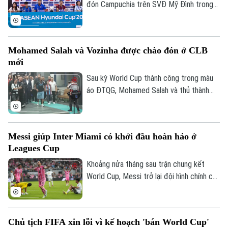
vẫn hướng tới chiến thắng trước
đón Campuchia trên SVĐ Mỹ Đình trong
Campuchia.
khuôn khổ lượt cuối vòng bảng ASEAN
Cup 2026. Sáng 6/8, hai đội cũng đã có
cuộc họp báo để chia sẻ thông tin trước
Mohamed Salah và Vozinha được chào đón ở CLB
trận.
mới
Sau kỳ World Cup thành công trong màu
áo ĐTQG, Mohamed Salah và thủ thành
Vozinha vừa có bến đỗ mới và đều được
các CĐV chào đón như những người hùng.
Chuyên mục
Messi giúp Inter Miami có khởi đầu hoàn hảo ở
Thời sự
Leagues Cup
Khoảng nửa tháng sau trận chung kết
Hà Nội
Hà Nội
World Cup, Messi trở lại đội hình chính của
Inter Miami; anh lập tức ghi bàn với cú
Chính trị
Nhịp sống Hà Nội
Thế giới
đúp và 1 kiến tạo để vượt mốc 920 bàn
Xã hội
trong sự nghiệp, trong trận thắng San
Người Hà Nội
Chủ tịch FIFA xin lỗi vì kế hoạch 'bán World Cup'
Tin tức
Luis (Mexico) tỷ số 4-2 vào sáng nay.
Kinh tế