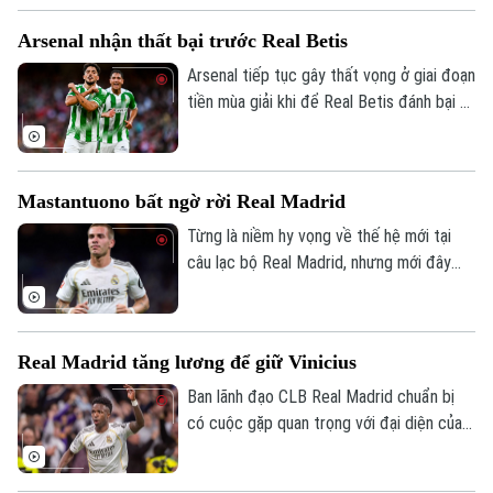
hoàn thiện đội hình trước khi bước vào
Arsenal nhận thất bại trước Real Betis
trận tranh Siêu cúp châu Âu gặp Aston
Villa vào ngày 12/8.
Arsenal tiếp tục gây thất vọng ở giai đoạn
tiền mùa giải khi để Real Betis đánh bại 3-
1 tại Dublin.
Mastantuono bất ngờ rời Real Madrid
Từng là niềm hy vọng về thế hệ mới tại
câu lạc bộ Real Madrid, nhưng mới đây
cầu thủ người Argentina Mastatuono đã
gây bất ngờ khi phải rời đội bóng Hoàng
gia Tây Ban Nha theo dạng cho mượn.
Real Madrid tăng lương để giữ Vinicius
Ban lãnh đạo CLB Real Madrid chuẩn bị
có cuộc gặp quan trọng với đại diện của
Vinicius, nhằm nối lại đàm phán gia hạn với
ngôi sao người Brazil.