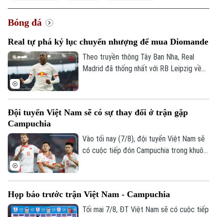
Bóng đá
Real tự phá kỷ lục chuyển nhượng để mua Diomande
Theo truyền thông Tây Ban Nha, Real
Madrid đã thống nhất với RB Leipzig về
phí chuyển nhượng. Trong đó có 144,5
triệu USD trả trước và 11,5 triệu USD phụ
phí, trở thành bản hợp đồng kỷ lục của
Đội tuyển Việt Nam sẽ có sự thay đổi ở trận gặp
CLB.
Campuchia
Vào tối nay (7/8), đội tuyển Việt Nam sẽ
có cuộc tiếp đón Campuchia trong khuôn
khổ lượt trận cuối cùng vòng bảng ASEAN
Cup 2026. Ở buổi họp báo trước trận vào
ngày 6/8, HLV Kim Sang Sik đã tiết lộ sẽ
Họp báo trước trận Việt Nam - Campuchia
có những sự điều chỉnh một số vị trí
trong đội hình đội tuyển Việt Nam, nhưng
Tối mai 7/8, ĐT Việt Nam sẽ có cuộc tiếp