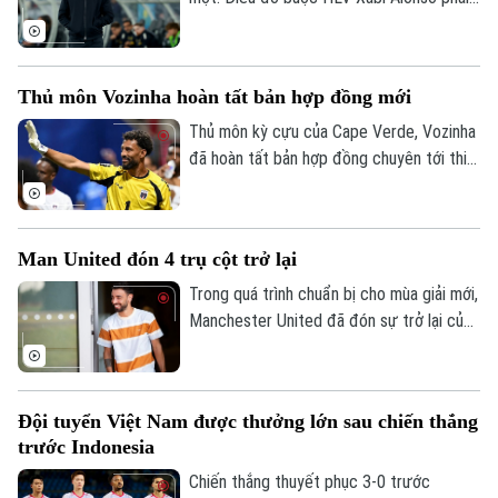
sớm thanh lọc lực lượng trước mùa giải
mới.
Thủ môn Vozinha hoàn tất bản hợp đồng mới
Thủ môn kỳ cựu của Cape Verde, Vozinha
đã hoàn tất bản hợp đồng chuyên tới thi
đấu cho CLB Chile - Colo Colo sáu tháng,
kèm theo khả năng gia hạn thêm một năm.
Man United đón 4 trụ cột trở lại
Trong quá trình chuẩn bị cho mùa giải mới,
Manchester United đã đón sự trở lại của
bốn trụ cột gồm Bruno Fernandes, Diogo
Dalot, Matheus Cunha và Noussair
Mazraoui sau kỳ World Cup 2026.
Đội tuyển Việt Nam được thưởng lớn sau chiến thắng
trước Indonesia
Chiến thắng thuyết phục 3-0 trước