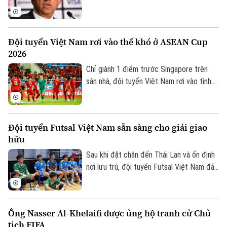
thân cận của chủ tịch Gianni Infantino, bất
ngờ tuyên bố rời FIFA.
Đội tuyển Việt Nam rơi vào thế khó ở ASEAN Cup
2026
Chỉ giành 1 điểm trước Singapore trên
sân nhà, đội tuyển Việt Nam rơi vào tình
thế khó khăn ở vòng bảng ASEAN Cup
2026, bởi nếu không thể có được chiến
thắng trên sân Pakansari trước Indonesia,
Đội tuyển Futsal Việt Nam sẵn sàng cho giải giao
Quang Hải và đồng đội sẽ mất quyền tự
hữu
quyết trước lượt trận cuối với Campuchia.
Sau khi đặt chân đến Thái Lan và ổn định
nơi lưu trú, đội tuyển Futsal Việt Nam đã
bước vào những buổi tập đầu tiên, chuẩn
bị cho giải giao hữu chất lượng sắp tới.
Ông Nasser Al-Khelaifi được ủng hộ tranh cử Chủ
tịch FIFA