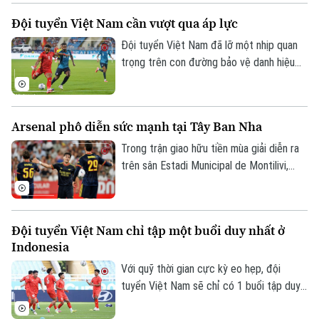
Việt Nam đã tận dụng tối đa cơ hội trước
Đội tuyển Việt Nam cần vượt qua áp lực
New Zealand, qua đó có được chiến
thắng đầu tiên tại giải.
Đội tuyển Việt Nam đã lỡ một nhịp quan
trọng trên con đường bảo vệ danh hiệu
vô địch ASEAN Cup. Tuy nhiên, thời điểm
khó khăn và chịu nhiều sức ép trước trận
đấu với Indonesia cũng là lúc thầy trò HLV
Arsenal phô diễn sức mạnh tại Tây Ban Nha
Kim Sang Sik cần chứng minh bản lĩnh.
Trong trận giao hữu tiền mùa giải diễn ra
trên sân Estadi Municipal de Montilivi,
Arsenal đã khẳng định sức mạnh vượt trội
khi đánh bại Girona với tỷ số thuyết phục
4-1.
Đội tuyển Việt Nam chỉ tập một buổi duy nhất ở
Indonesia
Với quỹ thời gian cực kỳ eo hẹp, đội
tuyển Việt Nam sẽ chỉ có 1 buổi tập duy
nhất tại Bogor, địa điểm cách Jakarta