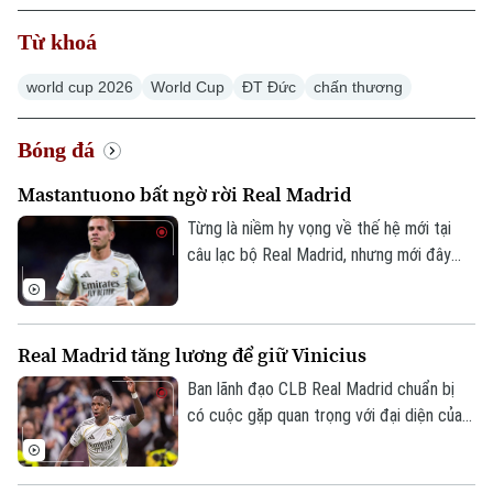
Từ khoá
world cup 2026
World Cup
ĐT Đức
chấn thương
Xu hướng
Bóng đá
Mastantuono bất ngờ rời Real Madrid
Từng là niềm hy vọng về thế hệ mới tại
câu lạc bộ Real Madrid, nhưng mới đây
cầu thủ người Argentina Mastatuono đã
gây bất ngờ khi phải rời đội bóng Hoàng
gia Tây Ban Nha theo dạng cho mượn.
Real Madrid tăng lương để giữ Vinicius
Ban lãnh đạo CLB Real Madrid chuẩn bị
có cuộc gặp quan trọng với đại diện của
Vinicius, nhằm nối lại đàm phán gia hạn với
ngôi sao người Brazil.