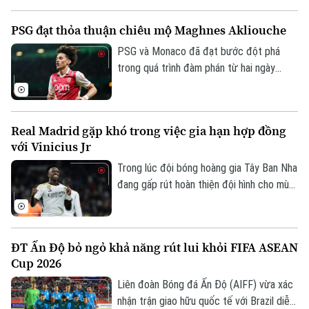
100% quyền khai thác bản quyền hình ảnh,
đó sẽ là một ưu đãi cực kỳ hấp dẫn.
PSG đạt thỏa thuận chiêu mộ Maghnes Akliouche
PSG và Monaco đã đạt bước đột phá
trong quá trình đàm phán từ hai ngày
trước với mức phí chuyển nhượng 50
triệu euro trong thương vụ Maghnes
Akliouche.
Real Madrid gặp khó trong việc gia hạn hợp đồng
với Vinicius Jr
Trong lúc đội bóng hoàng gia Tây Ban Nha
đang gấp rút hoàn thiện đội hình cho mùa
giải mới dưới thời Jose Mourinho, cuộc
đàm phán gia hạn với tiền đạo người Brazil
lại rơi vào bế tắc vì vấn đề lương thưởng.
ĐT Ấn Độ bỏ ngỏ khả năng rút lui khỏi FIFA ASEAN
Cup 2026
Liên đoàn Bóng đá Ấn Độ (AIFF) vừa xác
nhận trận giao hữu quốc tế với Brazil diễn