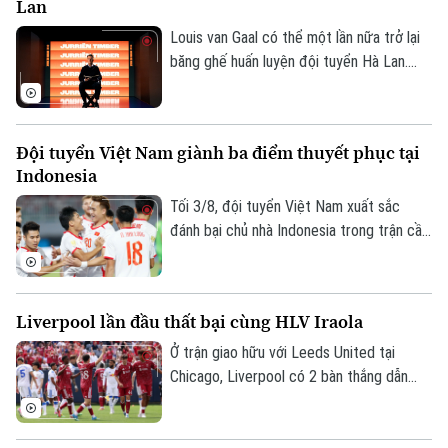
Lan
Louis van Gaal có thể một lần nữa trở lại
băng ghế huấn luyện đội tuyển Hà Lan.
Theo các nguồn tin thân cận với chiến
lược gia 74 tuổi, ông sẵn sàng bước vào
quá trình đàm phán nếu nhận được lời mời
Đội tuyển Việt Nam giành ba điểm thuyết phục tại
chính thức.
Indonesia
Tối 3/8, đội tuyển Việt Nam xuất sắc
đánh bại chủ nhà Indonesia trong trận cầu
tâm điểm. Kết quả "phải thắng" này giúp
đoàn quân của HLV Kim Sang-sik chính
thức mở toang cánh cửa tiến vào bán kết.
Liverpool lần đầu thất bại cùng HLV Iraola
Ở trận giao hữu với Leeds United tại
Chicago, Liverpool có 2 bàn thắng dẫn
trước trong hiệp 1 nhưng tới hiệp 2,
Leeds vùng lên và có màn ngược dòng ấn