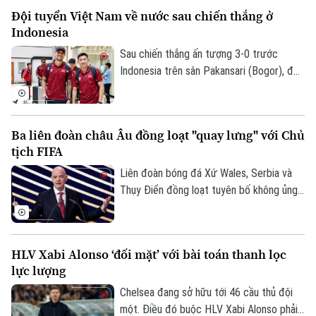
Đội tuyển Việt Nam về nước sau chiến thắng ở
Indonesia
Sau chiến thắng ấn tượng 3-0 trước
Indonesia trên sân Pakansari (Bogor), đội
tuyển Việt Nam đã trở về Hà Nội để
Chuyên mục
chuẩn bị cho lượt trận cuối bảng A
ASEAN Cup 2026 gặp Campuchia.
Ba liên đoàn châu Âu đồng loạt "quay lưng" với Chủ
Thời sự
tịch FIFA
Hà Nội
Liên đoàn bóng đá Xứ Wales, Serbia và
Hà Nội
Thụy Điển đồng loạt tuyên bố không ủng
Chính trị
hộ Gianni Infantino tái đắc cử Chủ tịch
Nhịp sống Hà Nội
Thế giới
FIFA, khiến cuộc khủng hoảng quyền lực
Xã hội
tại cơ quan bóng đá thế giới tiếp tục leo
Người Hà Nội
Tin tức
HLV Xabi Alonso ‘đối mặt’ với bài toán thanh lọc
Kinh tế
thang.
An ninh trật tự
lực lượng
Khoảnh khắc Hà Nội
Quân sự
Tin tức
Chelsea đang sở hữu tới 46 cầu thủ đội
Nhà đất
Công nghệ
Ẩm thực
một. Điều đó buộc HLV Xabi Alonso phải
Hồ sơ