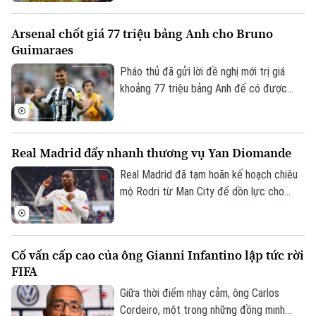
trên khán đài Mỹ Đình sẽ bị ảnh hưởng
nhưng thực tế lại hoàn toàn trái ngược.
Liên hệ đường dây nóng (bấm để gọi)
Arsenal chốt giá 77 triệu bảng Anh cho Bruno
Trong màn mưa trắng xóa, dòng người vẫn
Tòa soạn
Tòa soạn
Guimaraes
đổ về sân vận động, mang theo cờ đỏ, áo
0865.116.699 (hotline)
0865.116.699
đấu và niềm tin dành cho đội tuyển Việt
Pháo thủ đã gửi lời đề nghị mới trị giá
Nam.
khoảng 77 triệu bảng Anh để có được
chữ ký của Bruno Guimaraes và được phía
Newcastle chấp thuận. Mức phí cuối cùng
có thể cán mốc 80 triệu bảng Anh tùy
Real Madrid đẩy nhanh thương vụ Yan Diomande
thuộc vào các điều khoản phụ phí.
Real Madrid đã tạm hoãn kế hoạch chiêu
mộ Rodri từ Man City để dồn lực cho
thương vụ Yan Diomande. Nếu hoàn tất
việc gia nhập Real Madrid, cầu thủ người
Bờ Biển Ngà sẽ trở thành bản hợp đồng
Cố vấn cấp cao của ông Gianni Infantino lập tức rời
đắt giá nhất lịch sử đội chủ sân Bernabeu,
FIFA
với mức giá không dưới 130 triệu euro.
Giữa thời điểm nhạy cảm, ông Carlos
Cordeiro, một trong những đồng minh