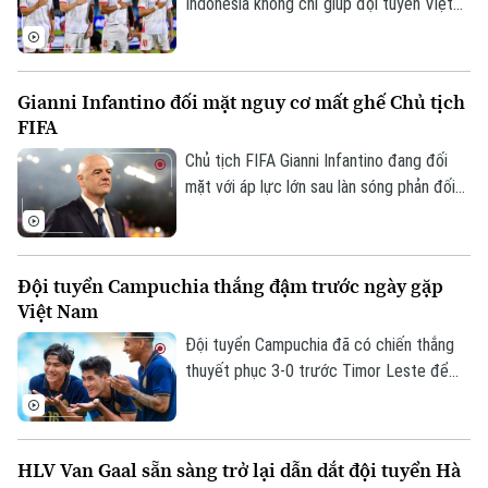
Indonesia không chỉ giúp đội tuyển Việt
Điện ảnh
Nam mở rộng cơ hội giành vé vào bán kết
ASEAN Cup 2026, mà còn mang về khoản
Thời trang
thưởng khích lệ tinh thần đầy giá trị.
Gianni Infantino đối mặt nguy cơ mất ghế Chủ tịch
Âm nhạc
FIFA
Chủ tịch FIFA Gianni Infantino đang đối
mặt với áp lực lớn sau làn sóng phản đối
liên quan đến kế hoạch bán 20% cổ phần
một đơn vị quản lý các giải đấu của FIFA
cho nhà đầu tư tư nhân. Nhiều liên đoàn
Đội tuyển Campuchia thắng đậm trước ngày gặp
bóng đá châu Âu đã rút lại sự ủng hộ đối
Việt Nam
với ông, trong khi UEFA và CONCACAF
cũng công khai mất niềm tin vào ban lãnh
Đội tuyển Campuchia đã có chiến thắng
đạo FIFA.
thuyết phục 3-0 trước Timor Leste để
tạo đà tâm lý thuận lợi trước chuyến làm
khách trên sân Mỹ Đình.
HLV Van Gaal sẵn sàng trở lại dẫn dắt đội tuyển Hà