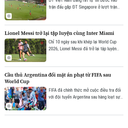
ĐT Việt Nam đang rất tự tin bước vào
trận đấu gặp ĐT Singapore ở lượt trận
thứ ba bảng A ASEAN Cup 2026 với sự
vượt trội về lịch sử đối đầu. Trước cuộc
so tài này, Việt Nam và Singapore đã gặp
Lionel Messi trở lại tập luyện cùng Inter Miami
nhau tổng cộng 22 lần ở cấp độ đội tuyển
quốc gia. Thành tích đang nghiêng về phía
Chỉ 10 ngày sau khi khép lại World Cup
Những chiến binh sao vàng với 9 chiến
2026, Lionel Messi đã trở lại tập luyện
thắng, 9 trận hòa và 4 thất bại.
cùng Inter Miami để chuẩn bị cho giai
đoạn tiếp theo của mùa giải MLS.
Cầu thủ Argentina đối mặt án phạt từ FIFA sau
World Cup
FIFA đã chính thức mở cuộc điều tra đối
với đội tuyển Argentina sau hàng loạt sự
cố xảy ra tại World Cup 2026, trong đó
có hành vi giương biểu ngữ mang thông
điệp chính trị sau trận bán kết với tuyển
Neymar chính thức tuyên bố chia tay ĐT Brazil
Anh.