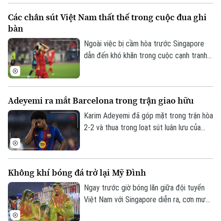
này đã xóa sạch án phạt, mở ra cơ hội cho
Các chân sút Việt Nam thất thế trong cuộc đua ghi
ngôi sao chạy cánh tái xuất sân cỏ sau
bàn
quãng thời gian dài phải ngồi ngoài lề.
Ngoài việc bị cầm hòa trước Singapore
dẫn đến khó khăn trong cuộc cạnh tranh
tại bảng A, đội tuyển Việt Nam còn thất
thế trong cuộc cạnh tranh ghi bàn. Việc
các chân sút của HLV Kim Sang Sik tịt
Adeyemi ra mắt Barcelona trong trận giao hữu
ngòi ở trận hòa tại Mỹ Đình cũng làm thay
đổi cục diện cuộc đua cá nhân.
Karim Adeyemi đã góp mặt trong trận hòa
2-2 và thua trong loạt sút luân lưu của
Barcelona trước Birmingham City ở
chuyến du đấu tiền mùa giải vào đêm
31/7.
Không khí bóng đá trở lại Mỹ Đình
Ngay trước giờ bóng lăn giữa đội tuyển
Việt Nam với Singapore diễn ra, cơn mưa
lớn khiến nhiều người lo ngại bầu không khí