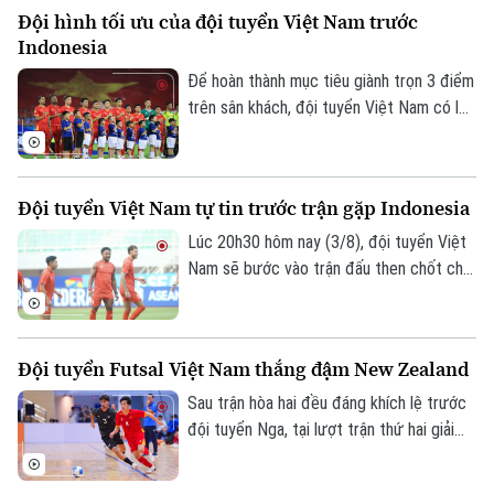
tượng với 4 bàn thắng. Liverpool chấp
Đội hình tối ưu của đội tuyển Việt Nam trước
nhận thất bại đầu tiên dưới triều đại của
Indonesia
HLV Iraola.
Để hoàn thành mục tiêu giành trọn 3 điểm
trên sân khách, đội tuyển Việt Nam có lẽ
sẽ thay đổi về nhân sự, chiến thuật và
cách tiếp cận trận đấu. Sự thay đổi có
thể bắt đầu ở tuyến giữa, khi Lê Phạm
Đội tuyển Việt Nam tự tin trước trận gặp Indonesia
Thành Long vào sân đóng vai trò mỏ neo
phía sau Hoàng Đức và Tài Lộc.
Lúc 20h30 hôm nay (3/8), đội tuyển Việt
Nam sẽ bước vào trận đấu then chốt cho
mục tiêu bảo vệ ngôi vô địch ASEAN Cup.
Trong buổi tập làm quen sân duy nhất
trước cuộc đối đầu Indonesia, thầy trò
Đội tuyển Futsal Việt Nam thắng đậm New Zealand
huấn luyện viên Kim Sang Sik cho thấy đã
gạt đi trận hòa đáng tiếc trước
Sau trận hòa hai đều đáng khích lệ trước
Singapore và duy trì tâm lý cực kỳ thoải
đội tuyển Nga, tại lượt trận thứ hai giải
Theo dõi Hà Nội On
mái trước thử thách lớn.
giao hữu Vô địch châu lục – Thái Lan
2026 diễn ra tối 2/8, đội tuyển Futsal