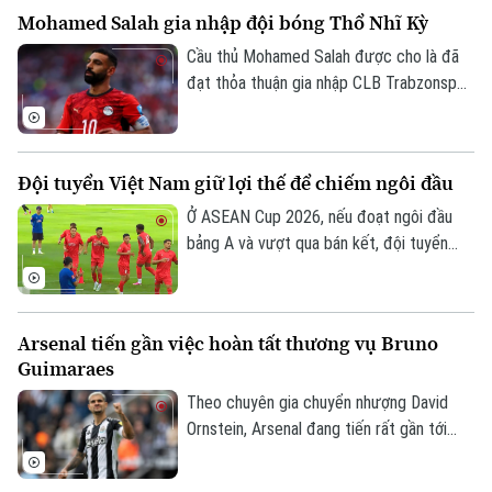
Mohamed Salah gia nhập đội bóng Thổ Nhĩ Kỳ
Cầu thủ Mohamed Salah được cho là đã
đạt thỏa thuận gia nhập CLB Trabzonspor
theo dạng chuyển nhượng tự do sau khi
chia tay Liverpool vào cuối mùa giải
2025/26.
Đội tuyển Việt Nam giữ lợi thế để chiếm ngôi đầu
Ở ASEAN Cup 2026, nếu đoạt ngôi đầu
bảng A và vượt qua bán kết, đội tuyển
Việt Nam sẽ đá trận chung kết lượt về
trên sân nhà Mỹ Đình. Mục tiêu đầu tiên là
ngôi đầu đã ở rất gần thầy trò HLV Kim
Arsenal tiến gần việc hoàn tất thương vụ Bruno
Sang Sik, khi chúng ta có những lợi thế rõ
Guimaraes
ràng trước lượt trận cuối vòng bảng với
Campuchia sau đây 2 ngày.
Theo chuyên gia chuyển nhượng David
Ornstein, Arsenal đang tiến rất gần tới
việc chiêu mộ tiền vệ Bruno Guimaraes từ
Newcastle United khi hai CLB đã tiến sát