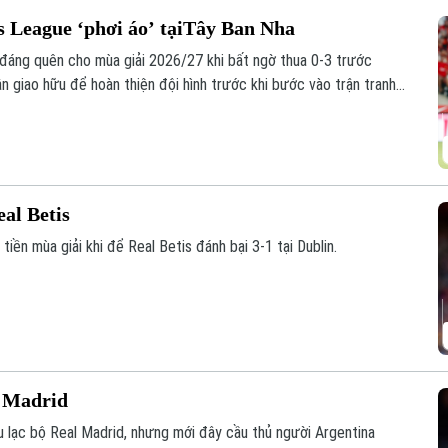
 League ‘phơi áo’ tạiTây Ban Nha
đáng quên cho mùa giải 2026/27 khi bất ngờ thua 0-3 trước
ận giao hữu để hoàn thiện đội hình trước khi bước vào trận tranh
y 12/8.
eal Betis
tiền mùa giải khi để Real Betis đánh bại 3-1 tại Dublin.
l Madrid
u lạc bộ Real Madrid, nhưng mới đây cầu thủ người Argentina