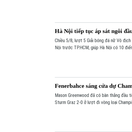
Hà Nội tiếp tục áp sát ngôi đầ
Chiều 5/8, lượt 5 Giải bóng đá nữ Vô địc
Nội trước TP.HCM, giúp Hà Nội có 10 điể
do kém chỉ số phụ, tiếp tục tạo nên cuộc
Fenerbahce sáng cửa dự Cha
Mason Greenwood đã có bàn thắng đầu ti
Sturm Graz 2-0 ở lượt đi vòng loại Champi
tới vòng play-off Champions League.