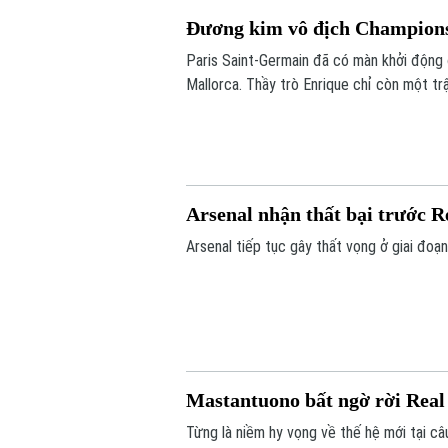
Đương kim vô địch Champions
Paris Saint-Germain đã có màn khởi động 
Mallorca. Thầy trò Enrique chỉ còn một tr
Siêu cúp châu Âu gặp Aston Villa vào ngà
Arsenal nhận thất bại trước R
Arsenal tiếp tục gây thất vọng ở giai đoạn 
Mastantuono bất ngờ rời Rea
Từng là niềm hy vọng về thế hệ mới tại câ