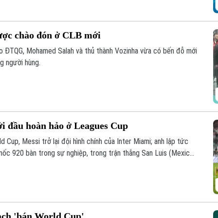
ược chào đón ở CLB mới
áo ĐTQG, Mohamed Salah và thủ thành Vozinha vừa có bến đỗ mới
g người hùng.
ởi đầu hoàn hảo ở Leagues Cup
 Cup, Messi trở lại đội hình chính của Inter Miami; anh lập tức
 mốc 920 bàn trong sự nghiệp, trong trận thắng San Luis (Mexico)
oạch 'bán World Cup'