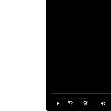
Loaded
:
0.00%
Play
Mut