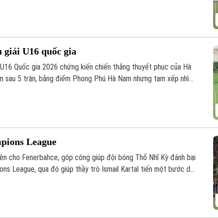
u giải U16 quốc gia
h U16 Quốc gia 2026 chứng kiến chiến thắng thuyết phục của Hà
m sau 5 trận, bằng điểm Phong Phú Hà Nam nhưng tạm xếp nhì
 đua hấp dẫn ở nhóm đầu bảng.
mpions League
ên cho Fenerbahce, góp công giúp đội bóng Thổ Nhĩ Kỳ đánh bại
ons League, qua đó giúp thầy trò Ismail Kartal tiến một bước dài