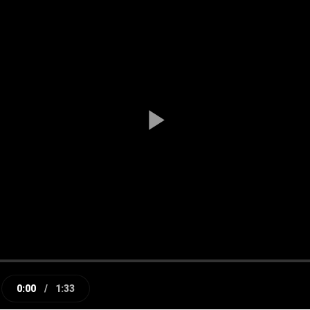
Play
Video
0:00
/
1:33
e
Current
Duration