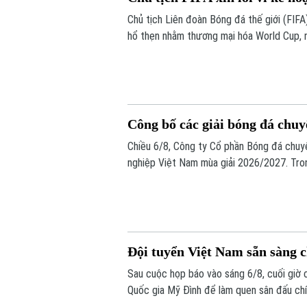
Chủ tịch Liên đoàn Bóng đá thế giới (FIFA) 
hổ thẹn nhằm thương mại hóa World Cup, 
Công bố các giải bóng đá chu
Chiều 6/8, Công ty Cổ phần Bóng đá chuy
nghiệp Việt Nam mùa giải 2026/2027. Tron
chính thức cho giải V.League 1 mùa giải n
Đội tuyển Việt Nam sẵn sàng 
Sau cuộc họp báo vào sáng 6/8, cuối giờ 
Quốc gia Mỹ Đình để làm quen sân đấu chí
bừng trước Indonesia ngay trên sân khách