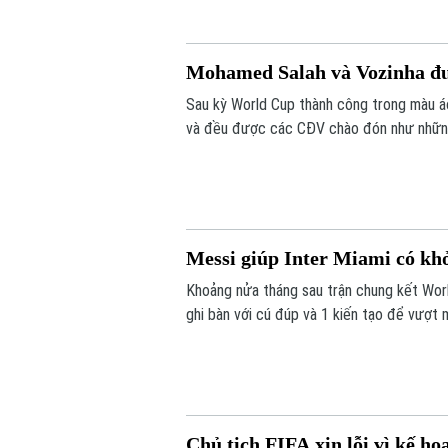
Mohamed Salah và Vozinha đ
Sau kỳ World Cup thành công trong màu 
và đều được các CĐV chào đón như nhữn
Messi giúp Inter Miami có kh
Khoảng nửa tháng sau trận chung kết World
ghi bàn với cú đúp và 1 kiến tạo để vượt
tỷ số 4-2 vào sáng nay.
Chủ tịch FIFA xin lỗi vì kế h