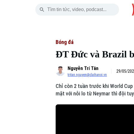
Thứ Sáu
THỜI SỰ
HÀ NỘI
THẾ GIỚI
07 Tháng 08, 2026
Hà Nội
Nhịp sống Hà Nộ
Tin tức
Bóng đá
ĐT Đức và Brazil b
Chính trị
Người Hà Nội
Quân s
Nguyễn Trí Tân
Xã hội
Khoảnh khắc Hà 
Hồ sơ
29/05/202
tritan.nguyen@daihanoi.vn
An ninh trật tự
Ẩm thực
Người V
Chỉ còn 2 tuần trước khi World Cup 
mặt với nỗi lo từ Neymar thì đội tu
Công nghệ
Skip Ad