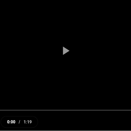
Play
Video
0:00
/
1:19
e
Current
Duration