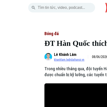
Thứ Sáu
THỜI SỰ
HÀ NỘI
THẾ GIỚI
07 Tháng 08, 2026
Hà Nội
Nhịp sống Hà Nộ
Tin tức
Bóng đá
ĐT Hàn Quốc thích 
Chính trị
Người Hà Nội
Quân s
Lê Khánh Lâm
Xã hội
Khoảnh khắc Hà 
Hồ sơ
08/06/2026
khanhlam.le@daihanoi.vn
An ninh trật tự
Ẩm thực
Người V
Trong nhiều tháng qua, đội tuyển H
được chuẩn bị kỹ lưỡng, các tuyển th
Công nghệ
Skip Ad