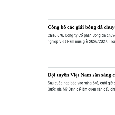
Công bố các giải bóng đá chu
Chiều 6/8, Công ty Cổ phần Bóng đá chuy
nghiệp Việt Nam mùa giải 2026/2027. Tron
chính thức cho giải V.League 1 mùa giải n
Đội tuyển Việt Nam sẵn sàng 
Sau cuộc họp báo vào sáng 6/8, cuối giờ 
Quốc gia Mỹ Đình để làm quen sân đấu chí
bừng trước Indonesia ngay trên sân khách