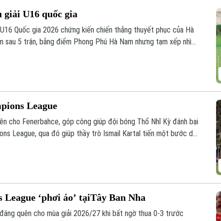
u giải U16 quốc gia
h U16 Quốc gia 2026 chứng kiến chiến thắng thuyết phục của Hà
m sau 5 trận, bằng điểm Phong Phú Hà Nam nhưng tạm xếp nhì
 đua hấp dẫn ở nhóm đầu bảng.
mpions League
ên cho Fenerbahce, góp công giúp đội bóng Thổ Nhĩ Kỳ đánh bại
ons League, qua đó giúp thầy trò Ismail Kartal tiến một bước dài
 League ‘phơi áo’ tạiTây Ban Nha
đáng quên cho mùa giải 2026/27 khi bất ngờ thua 0-3 trước