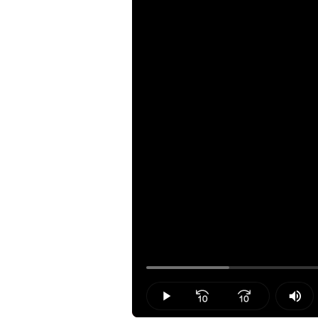
Loaded
:
12.53%
Play
Mut