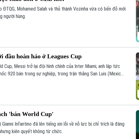
áo ĐTQG, Mohamed Salah và thủ thành Vozinha vừa có bến đỗ mới
g người hùng.
ởi đầu hoàn hảo ở Leagues Cup
 Cup, Messi trở lại đội hình chính của Inter Miami; anh lập tức
 mốc 920 bàn trong sự nghiệp, trong trận thắng San Luis (Mexico)
oạch 'bán World Cup'
Gianni Infantino đã lên tiếng xin lỗi về nỗ lực bị chỉ trích là đáng
nhưng kiên quyết không từ chức.