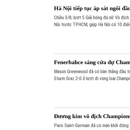
Hà Nội tiếp tục áp sát ngôi đầ
Chiều 5/8, lượt 5 Giải bóng đá nữ Vô địc
Nội trước TP.HCM, giúp Hà Nội có 10 điể
do kém chỉ số phụ, tiếp tục tạo nên cuộc
Fenerbahce sáng cửa dự Cha
Mason Greenwood đã có bàn thắng đầu ti
Sturm Graz 2-0 ở lượt đi vòng loại Champi
tới vòng play-off Champions League.
Đương kim vô địch Champions
Paris Saint-Germain đã có màn khởi động 