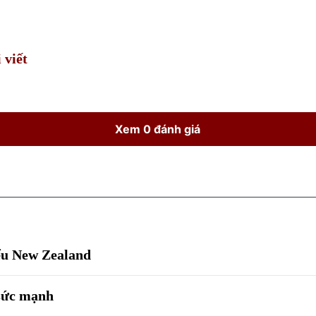
Time
 viết
Xem 0 đánh giá
iểu New Zealand
 sức mạnh