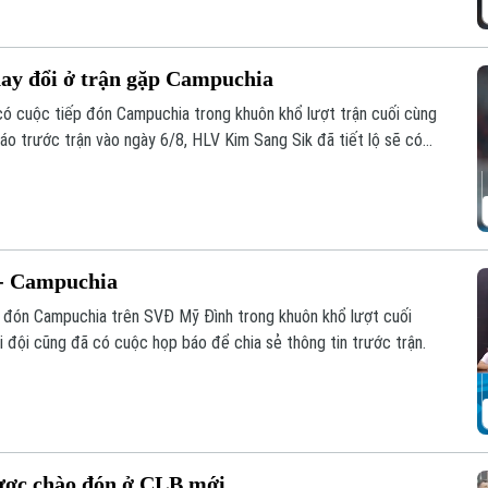
hay đổi ở trận gặp Campuchia
 có cuộc tiếp đón Campuchia trong khuôn khổ lượt trận cuối cùng
o trước trận vào ngày 6/8, HLV Kim Sang Sik đã tiết lộ sẽ có
ội hình đội tuyển Việt Nam, nhưng vẫn hướng tới chiến thắng
 - Campuchia
p đón Campuchia trên SVĐ Mỹ Đình trong khuôn khổ lượt cuối
đội cũng đã có cuộc họp báo để chia sẻ thông tin trước trận.
ược chào đón ở CLB mới