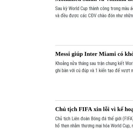
Sau kỳ World Cup thành công trong màu 
và đều được các CĐV chào đón như nhữn
Messi giúp Inter Miami có kh
Khoảng nửa tháng sau trận chung kết World
ghi bàn với cú đúp và 1 kiến tạo để vượt
tỷ số 4-2 vào sáng nay.
Chủ tịch FIFA xin lỗi vì kế h
Chủ tịch Liên đoàn Bóng đá thế giới (FIFA) 
hổ thẹn nhằm thương mại hóa World Cup, 