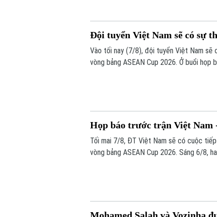
Đội tuyển Việt Nam sẽ có sự t
Vào tối nay (7/8), đội tuyển Việt Nam sẽ
vòng bảng ASEAN Cup 2026. Ở buổi họp bá
những sự điều chỉnh một số vị trí trong đ
trước Campuchia.
Họp báo trước trận Việt Nam
Tối mai 7/8, ĐT Việt Nam sẽ có cuộc tiế
vòng bảng ASEAN Cup 2026. Sáng 6/8, hai 
Mohamed Salah và Vozinha đ