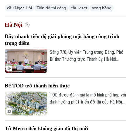
cầu Ngọc Hồi
Tiến độ thi công
cầu vượt
sông hồng
Hà Nội
Đẩy nhanh tiến độ giải phóng mặt bằng công trình
Xu hướng
trọng điểm
Sáng 7/8, Ủy viên Trung ương Đảng, Phó
Bí thư Thường trực Thành ủy Hà Nội
Nguyễn Trọng Đông - Trưởng ban Chỉ đạo
giải phóng mặt bằng các dự án đầu tư
trên địa bàn thành phố Hà Nội chủ trì
Để TOD trở thành hiện thực
cuộc họp làm việc với các sở, ngành và
địa phương liên quan về tình hình giải
TOD được đánh giá là mô hình phù hợp với
phóng mặt bằng một số dự án, công trình
định hướng phát triển đô thị của Hà Nội.
trọng điểm trên địa bàn thành phố.
Tuy nhiên, để triển khai thành công cần
nhiều cơ chế đồng bộ về quy hoạch, đất
đai, nguồn vốn và tổ chức thực hiện. Cơ
Từ Metro đến không gian đô thị mới
quan Báo và Phát thanh, Truyền hình Hà