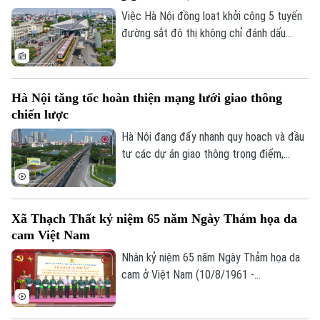
Nội đã có cuộc trao đổi với ông Nguyễn
Việc Hà Nội đồng loạt khởi công 5 tuyến
Bá Sơn, Phó Trưởng Ban Quản lý Đường
đường sắt đô thị không chỉ đánh dấu
sắt đô thị Hà Nội.
bước tăng tốc trong phát triển hạ tầng
giao thông mà còn mở ra cơ hội hiện thực
hóa mô hình phát triển đô thị theo định
Hà Nội tăng tốc hoàn thiện mạng lưới giao thông
hướng giao thông công cộng - TOD. Đây
chiến lược
được xem là "chìa khóa" để kết nối giao
thông với quy hoạch đô thị, khai thác hiệu
Hà Nội đang đẩy nhanh quy hoạch và đầu
quả quỹ đất và từng bước hình thành
tư các dự án giao thông trọng điểm,
những không gian sống hiện đại, bền vững.
trong đó đặt mục tiêu khép kín 5 tuyến
đường vành đai vào năm 2027 và tiếp tục
nghiên cứu bổ sung nhiều tuyến đường
Xã Thạch Thất kỷ niệm 65 năm Ngày Thảm họa da
sắt đô thị, kỳ vọng sẽ tạo động lực phát
cam Việt Nam
triển kinh tế - xã hội và giải quyết bài toán
ùn tắc giao thông của Thủ đô.
Nhân kỷ niệm 65 năm Ngày Thảm họa da
cam ở Việt Nam (10/8/1961 -
10/8/2026), Hội Nạn nhân chất độc da
cam/dioxin xã Thạch Thất tổ chức lễ kỷ