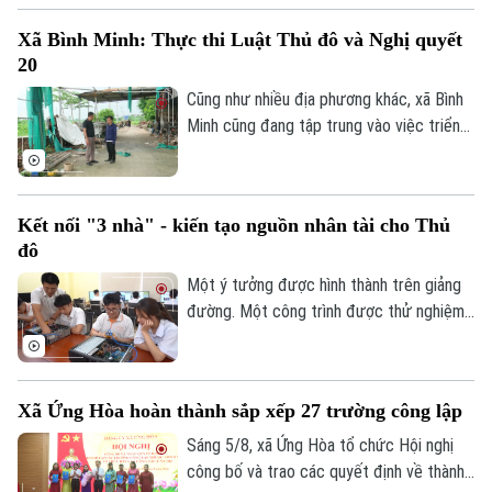
nhất của châu Á lọt vào danh sách này.
Xã Bình Minh: Thực thi Luật Thủ đô và Nghị quyết
20
Cũng như nhiều địa phương khác, xã Bình
Minh cũng đang tập trung vào việc triển
khai Luật Thủ đô và Nghị quyết 20 của
HĐND thành phố Hà Nội, Luật Đất đai
trong việc xử lý dứt điểm những cá nhân,
Kết nối "3 nhà" - kiến tạo nguồn nhân tài cho Thủ
tổ chức vi phạm về trật tự xây dựng, đất
đô
đai.
Một ý tưởng được hình thành trên giảng
đường. Một công trình được thử nghiệm
trong phòng nghiên cứu. Nhưng để những
sáng tạo ấy thực sự giải quyết các bài
toán của đô thị, đi vào sản xuất và tạo ra
Xã Ứng Hòa hoàn thành sắp xếp 27 trường công lập
giá trị cho xã hội, cần một hành trình dài
hơn. Hành trình ấy cần sự kết nối giữa Nhà
Sáng 5/8, xã Ứng Hòa tổ chức Hội nghị
nước – Nhà trường – Doanh nghiệp.
công bố và trao các quyết định về thành