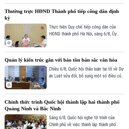
chức hội nghị tập huấn sử dụng 4 thủ tục
Thường trực HĐND Thành phố tiếp công dân định
hành chính của Đảng lên môi trường điện
kỳ
tử cho các tổ chức cơ sở Đảng trực
thuộc.
Thực hiện Quy chế tiếp công dân của
HĐND thành phố Hà Nội, sáng 6/8, Ủy
viên Thường trực, Trưởng Ban Đô thị
HĐND thành phố Trần Hợp Dũng đã tiếp
Chuyên mục
công dân định kỳ.
Quản lý kiến trúc gắn với bảo tồn bản sắc văn hóa
Thời sự
Chiều 6/8, Quốc hội thảo luận tại tổ về Dự
án Luật sửa đổi, bổ sung một số điều của
Hà Nội
Luật Kiến trúc. Nhiều đại biểu đồng tình,
Hà Nội
dự thảo Luật đã tập trung đổi mới công
Chính trị
tác quản lý hành nghề kiến trúc theo
Nhịp sống Hà Nội
Thế giới
Chính thức trình Quốc hội thành lập hai thành phố
hướng cắt giảm thủ tục hành chính,
Quảng Ninh và Bắc Ninh
Xã hội
chuyển mạnh từ tiền kiểm sang hậu kiểm
Người Hà Nội
Tin tức
Kinh tế
và đẩy mạnh chuyển đổi số.
Sáng 6/8, Quốc hội nghe tờ trình của
An ninh trật tự
Chính phủ về việc thành lập thành phố
Khoảnh khắc Hà Nội
Quân sự