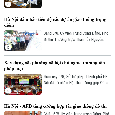
Quảng Ninh và thành phố Bắc Ninh.
Tin tức
Nhà đất
Công nghệ
Ẩm thực
Hồ sơ
Cafe sáng
Tin tức
Tàu và Xe
Hà Nội đảm bảo tiến độ các dự án giao thông trọng
Người Việt 4 phương
điểm
Tài chính Ngân hàng
Đầu tư
Ô tô
Giáo dục
Sáng 6/8, Ủy viên Trung ương Đảng, Phó
Doanh nghiệp
Bí thư Thường trực Thành ủy Nguyễn
Căn hộ
Tàu
Trọng Đông, Trưởng Ban Chỉ đạo giải
Tin tức
Văn hóa
phóng mặt bằng các dự án đầu tư trên
Đất đai
Xe máy
địa bàn thành phố Hà Nội, kiểm tra thực
Tuyển sinh
Tin tức
Sức khỏe
Xây dựng xã, phường xã hội chủ nghĩa thượng tôn
địa một số hạng mục quan trọng.
Kinh nghiệm
Thị trường
pháp luật
Hướng nghiệp
Làng nghề
Y tế
Thể thao
Hôm nay 6/8, Sở Tư pháp Thành phố Hà
Đánh giá
Nội đã tổ chức Hội thảo đóng góp Đề án
Di tích
Dinh dưỡng
“Xây dựng văn hoá tuân thủ pháp luật
Bóng đá
Giải trí
trong xây dựng xã, phường xã hội chủ
Tư vấn sức khỏe
nghĩa trên địa bàn thành phố Hà Nội”.
Quần vợt
Tin tức
Hà Nội - AFD tăng cường hợp tác giao thông đô thị
Đã phát sóng
Golf
Chiều 6/8, Ủy viên Trung ương Đảng, Phó