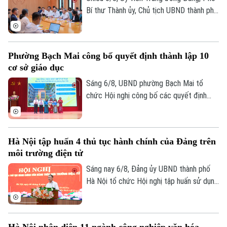
Sao
Bí thư Thành ủy, Chủ tịch UBND thành phố
Hà Nội Vũ Đại Thắng đã tiếp Giám đốc Cơ
Điện ảnh
quan Phát triển Pháp (AFD) tại Việt Nam,
ông Julien Seillan, trao đổi về các dự án
Thời trang
Phường Bạch Mai công bố quyết định thành lập 10
đang triển khai và định hướng mở rộng
cơ sở giáo dục
hợp tác trong thời gian tới.
Âm nhạc
Sáng 6/8, UBND phường Bạch Mai tổ
chức Hội nghị công bố các quyết định
thành lập các cơ sở giáo dục và công tác
cán bộ quản lý sau sắp xếp đối với các
trường mầm non, tiểu học và trung học cơ
Hà Nội tập huấn 4 thủ tục hành chính của Đảng trên
sở công lập trên địa bàn.
môi trường điện tử
Sáng nay 6/8, Đảng ủy UBND thành phố
Hà Nội tổ chức Hội nghị tập huấn sử dụng
bốn thủ tục hành chính của Đảng trên môi
trường điện tử cho các tổ chức cơ sở
Đảng trực thuộc. Hội nghị được tổ chức