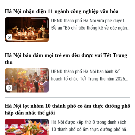
Đảng trực thuộc. Hội nghị được tổ chức
Hà Nội nhận diện 11 ngành công nghiệp văn hóa
trực tiếp tại trụ sở Khu liên cơ quan thành
phố và kết nối trực tuyến đến điểm cầu
UBND thành phố Hà Nội vừa phê duyệt
của các tổ chức cơ sở Đảng trực thuộc.
Đề án “Bộ chỉ tiêu thống kê về các ngành
công nghiệp văn hóa trên địa bàn thành
phố Hà Nội”, tạo cơ sở đo lường mức độ
phát triển và đóng góp của lĩnh vực công
Hà Nội bảo đảm mọi trẻ em đều được vui Tết Trung
nghiệp văn hóa đối với tăng trưởng kinh
thu
tế, phục vụ công tác quản lý và hoạch
định chính sách.
UBND thành phố Hà Nội ban hành Kế
hoạch tổ chức Tết Trung thu năm 2026
với mục tiêu mọi trẻ em trên địa bàn đều
được đón Tết Trung thu vui tươi, an toàn;
100% trẻ em có hoàn cảnh đặc biệt được
Hà Nội lọt nhóm 10 thành phố có ẩm thực đường phố
thăm hỏi, tặng quà đầy đủ, kịp thời.
hấp dẫn nhất thế giới
Hà Nội được xếp thứ 8 trong danh sách
10 thành phố có ẩm thực đường phố hấp