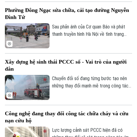
phần đồng bộ cơ sở hạ tầng và bảo đảm
Phường Đông Ngạc sửa chữa, cải tạo đường Nguyễn
an toàn giao thông. Đây là việc làm có ý
Đình Tứ
nghĩa thiết thực, được đông đảo nhân
dân đồng tình ủng hộ.
Sau phản ánh của Cơ quan Báo và phát
thanh truyền hình Hà Nội về tình trạng
xuống cấp, hư hỏng của tuyến đường
Nguyễn Đình Tứ, UBND phường Đông
Ngạc đã tiến hành sửa chữa, cải tạo dọc
Xây dựng hệ sinh thái PCCC số - Vai trò của người
tuyến, đảm bảo khớp nối êm thuận để
dân
người dân đi lại an toàn, thuận tiện.
Chuyển đổi số đang từng bước tạo nên
những thay đổi mạnh mẽ trong công tác
PCCC và CNCH. Tuy nhiên, công nghệ
hiện đại chỉ phát huy khi được kết hợp với
ý thức trách nhiệm của mỗi cá nhân, mỗi
Công nghệ đang thay đổi công tác chữa cháy và cứu
gia đình và toàn xã hội. Vì vậy, mỗi người
nạn cứu hộ
dân cần chủ động tìm hiểu kiến thức,
chấp hành các quy định về an toàn PCCC,
Lực lượng cảnh sát PCCC hiện đã có