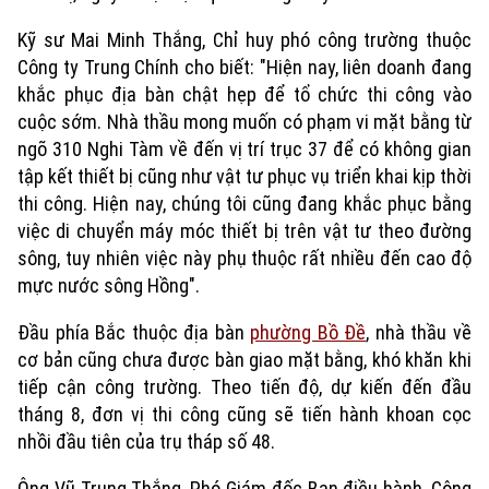
Kỹ sư Mai Minh Thắng, Chỉ huy phó công trường thuộc
Công ty Trung Chính cho biết: "Hiện nay, liên doanh đang
khắc phục địa bàn chật hẹp để tổ chức thi công vào
cuộc sớm. Nhà thầu mong muốn có phạm vi mặt bằng từ
ngõ 310 Nghi Tàm về đến vị trí trục 37 để có không gian
tập kết thiết bị cũng như vật tư phục vụ triển khai kịp thời
thi công. Hiện nay, chúng tôi cũng đang khắc phục bằng
việc di chuyển máy móc thiết bị trên vật tư theo đường
sông, tuy nhiên việc này phụ thuộc rất nhiều đến cao độ
mực nước sông Hồng".
Đầu phía Bắc thuộc địa bàn
phường Bồ Đề
, nhà thầu về
cơ bản cũng chưa được bàn giao mặt bằng, khó khăn khi
tiếp cận công trường. Theo tiến độ, dự kiến đến đầu
tháng 8, đơn vị thi công cũng sẽ tiến hành khoan cọc
nhồi đầu tiên của trụ tháp số 48.
Xu hướng
Ông Vũ Trung Thắng, Phó Giám đốc Ban điều hành, Công