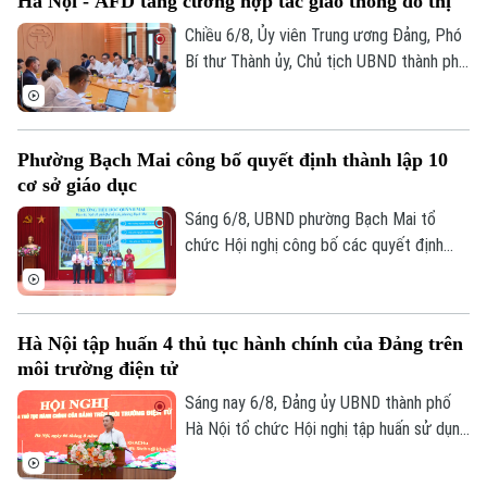
Hà Nội - AFD tăng cường hợp tác giao thông đô thị
Chiều 6/8, Ủy viên Trung ương Đảng, Phó
Bí thư Thành ủy, Chủ tịch UBND thành phố
Hà Nội Vũ Đại Thắng đã tiếp Giám đốc Cơ
quan Phát triển Pháp (AFD) tại Việt Nam,
ông Julien Seillan, trao đổi về các dự án
Phường Bạch Mai công bố quyết định thành lập 10
đang triển khai và định hướng mở rộng
cơ sở giáo dục
hợp tác trong thời gian tới.
Sáng 6/8, UBND phường Bạch Mai tổ
chức Hội nghị công bố các quyết định
thành lập các cơ sở giáo dục và công tác
cán bộ quản lý sau sắp xếp đối với các
trường mầm non, tiểu học và trung học cơ
Hà Nội tập huấn 4 thủ tục hành chính của Đảng trên
sở công lập trên địa bàn.
môi trường điện tử
Sáng nay 6/8, Đảng ủy UBND thành phố
Hà Nội tổ chức Hội nghị tập huấn sử dụng
bốn thủ tục hành chính của Đảng trên môi
trường điện tử cho các tổ chức cơ sở