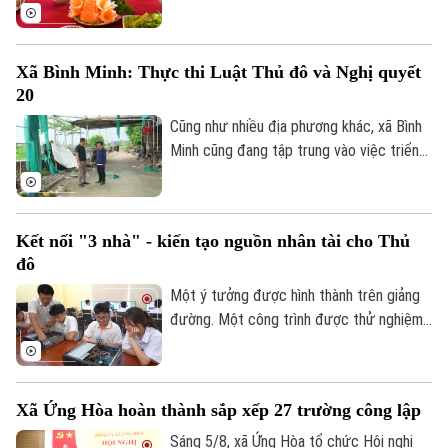
dẫn nhất thế giới theo nghiên cứu của
Radical Storage và cũng là thành phố duy
nhất của châu Á lọt vào danh sách này.
Xã Bình Minh: Thực thi Luật Thủ đô và Nghị quyết
20
Cũng như nhiều địa phương khác, xã Bình
Minh cũng đang tập trung vào việc triển
khai Luật Thủ đô và Nghị quyết 20 của
HĐND thành phố Hà Nội, Luật Đất đai
trong việc xử lý dứt điểm những cá nhân,
Kết nối "3 nhà" - kiến tạo nguồn nhân tài cho Thủ
tổ chức vi phạm về trật tự xây dựng, đất
đô
đai.
Một ý tưởng được hình thành trên giảng
đường. Một công trình được thử nghiệm
trong phòng nghiên cứu. Nhưng để những
sáng tạo ấy thực sự giải quyết các bài
toán của đô thị, đi vào sản xuất và tạo ra
Xã Ứng Hòa hoàn thành sắp xếp 27 trường công lập
giá trị cho xã hội, cần một hành trình dài
hơn. Hành trình ấy cần sự kết nối giữa Nhà
Sáng 5/8, xã Ứng Hòa tổ chức Hội nghị