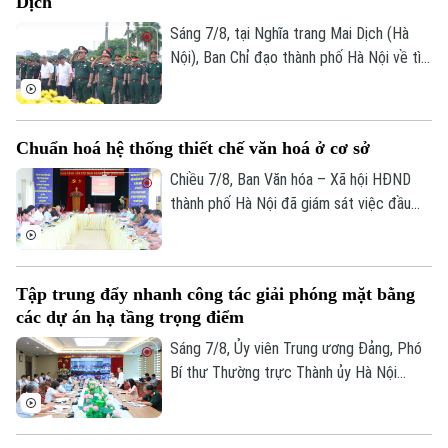
Dịch
Sáng 7/8, tại Nghĩa trang Mai Dịch (Hà
Nội), Ban Chỉ đạo thành phố Hà Nội về tìm
kiếm, quy tập và xác định danh tính hài
cốt liệt sĩ trang trọng tổ chức Lễ dâng
hương tưởng niệm và chính thức triển
Chuẩn hoá hệ thống thiết chế văn hoá ở cơ sở
khai công tác lấy mẫu hài cốt liệt sĩ chưa
xác định được thông tin để phục vụ giám
Chiều 7/8, Ban Văn hóa – Xã hội HĐND
định ADN.
thành phố Hà Nội đã giám sát việc đầu
tư, khai thác các thiết chế văn hóa, thể
thao trên địa bàn phường Kiến Hưng.
Tập trung đẩy nhanh công tác giải phóng mặt bằng
các dự án hạ tầng trọng điểm
Sáng 7/8, Ủy viên Trung ương Đảng, Phó
Bí thư Thường trực Thành ủy Hà Nội
Nguyễn Trọng Đông, Trưởng ban Chỉ đạo
giải phóng mặt bằng các dự án đầu tư
trên địa bàn thành phố Hà Nội chủ trì hội