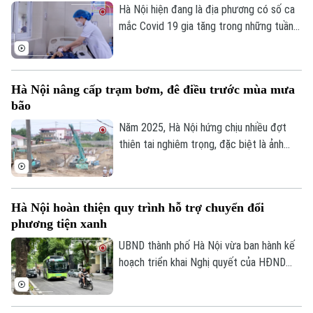
Hà Nội hiện đang là địa phương có số ca
mắc Covid 19 gia tăng trong những tuần
gần đây, chỉ tính riêng tuần cuối tháng 7
thành phố đã ghi nhận tới gần 270 ca mắc.
Hầu hết các ca bệnh đều tập trung ở
Hà Nội nâng cấp trạm bơm, đê điều trước mùa mưa
nhóm người cao tuổi, người có nhiều bệnh
bão
nền.
Năm 2025, Hà Nội hứng chịu nhiều đợt
thiên tai nghiêm trọng, đặc biệt là ảnh
hưởng của bão số 10, số 11 và mưa lũ lịch
sử. Trước những thiệt hại nặng nề, thành
phố Hà Nội đã thể hiện sự quan tâm đặc
Hà Nội hoàn thiện quy trình hỗ trợ chuyển đổi
Chuyên mục
biệt bằng việc đầu tư nâng cấp hệ thống
phương tiện xanh
đê điều và thủy lợi, đảm bảo an toàn
Thời sự
phòng chống thiên tai trong mùa mưa lũ
UBND thành phố Hà Nội vừa ban hành kế
2026.
hoạch triển khai Nghị quyết của HĐND
Hà Nội
Thành phố về hỗ trợ chuyển đổi phương
Hà Nội
tiện giao thông đường bộ từ nhiên liệu
Chính trị
hóa thạch sang năng lượng sạch, đồng