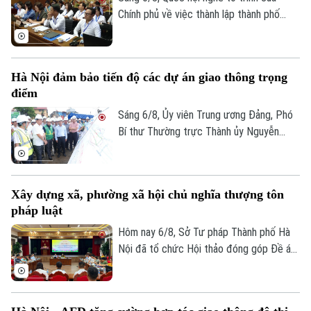
Chính phủ về việc thành lập thành phố
Quảng Ninh và thành phố Bắc Ninh.
Hà Nội đảm bảo tiến độ các dự án giao thông trọng
điểm
Sáng 6/8, Ủy viên Trung ương Đảng, Phó
Bí thư Thường trực Thành ủy Nguyễn
Trọng Đông, Trưởng Ban Chỉ đạo giải
phóng mặt bằng các dự án đầu tư trên
địa bàn thành phố Hà Nội, kiểm tra thực
Xây dựng xã, phường xã hội chủ nghĩa thượng tôn
địa một số hạng mục quan trọng.
pháp luật
Hôm nay 6/8, Sở Tư pháp Thành phố Hà
Liên hệ đường dây nóng (bấm để gọi)
Nội đã tổ chức Hội thảo đóng góp Đề án
Tòa soạn
Tòa soạn
“Xây dựng văn hoá tuân thủ pháp luật
0865.116.699 (hotline)
0865.116.699
trong xây dựng xã, phường xã hội chủ
nghĩa trên địa bàn thành phố Hà Nội”.