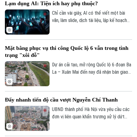
Lạm dụng AI: Tiện ích hay phụ thuộc?
số của địa phương.
Chỉ cần vài giây, AI có thể viết một bài
văn, làm slide, dịch tài liệu, lập kế hoạch
du lịch, thậm chí tư vấn tâm lý hay đưa ra
lời khuyên trong cuộc sống. Thế nhưng,
khi mọi câu hỏi đều dành cho AI, liệu
Mặt bằng phục vụ thi công Quốc lộ 6 vẫn trong tình
chúng ta có đang dần đánh mất khả năng
trạng "xôi đỗ"
tự tư duy? AI giúp con người thông minh
hơn hay đang khiến con người ngày càng
Dự án cải tạo, mở rộng Quốc lộ 6 đoạn Ba
phụ thuộc?
La – Xuân Mai đến nay đã nhận bàn giao
trên 105,3 hecta, đạt hơn 99,5%. Hiện chỉ
còn vướng mắc một số hộ dân thuộc
phường Yên Nghĩa và xã Xuân Mai.
Đẩy nhanh tiến độ cầu vượt Nguyễn Chí Thanh
UBND thành phố Hà Nội vừa yêu cầu các
Liên hệ đường dây nóng (bấm để gọi)
đơn vị liên quan khẩn trương xử lý dứt
Tòa soạn
Tòa soạn
điểm vướng mắc về mặt bằng, tăng
cường phối hợp thi công cầu vượt nút
0865.116.699 (hotline)
0865.116.699