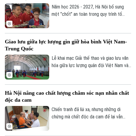
Di tích
Dinh dưỡng
làm thủ tục, mang lại nhiều thuận lợi cho
Năm học 2026 - 2027, Hà Nội bổ sung
Bóng đá
Giải trí
người dân và doanh nghiệp.
một "chốt" an toàn trong quy trình tổ
Tư vấn sức khỏe
chức bữa ăn học đường. Trong đó, UBND
Quần vợt
Tin tức
Đã phát sóng
cấp xã giữ vai trò trung tâm trong việc
Golf
khảo sát, xây dựng phương án và lựa chọn
Sao
Giao lưu giữa lực lượng gìn giữ hòa bình Việt Nam-
đơn vị cung cấp suất ăn, nhằm tăng
Trung Quốc
cường công khai, minh bạch và kiểm soát
Điện ảnh
chặt chẽ chất lượng bữa ăn học đường.
Lễ khai mạc Giải thể thao và giao lưu văn
hóa giữa lực lượng quân đội Việt Nam và
Thời trang
Trung Quốc đang thực hiện nhiệm vụ gìn
giữ hòa bình Liên hợp quốc đã diễn ra tại
Âm nhạc
khu vực đóng quân của Đội Công binh số
Hà Nội nâng cao chất lượng chăm sóc nạn nhân chất
4 Việt Nam ở Phái bộ An ninh lâm thời
độc da cam
Liên hợp quốc UNISFA khu vực Abyei.
Chiến tranh đã lùi xa, nhưng những di
chứng mà chất độc da cam để lại vẫn
hiện hữu trong cuộc sống của hàng nghìn
gia đình. Với Hà Nội, nâng cao chất lượng