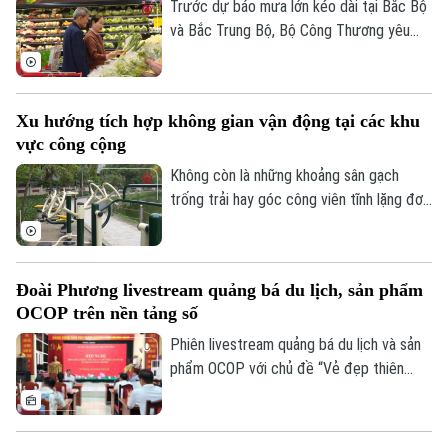
Trước dự báo mưa lớn kéo dài tại Bắc Bộ
và Bắc Trung Bộ, Bộ Công Thương yêu
cầu toàn ngành chủ động ứng phó, bảo
đảm an toàn hồ chứa thủy điện, cung ứng
hàng hóa thiết yếu và xử lý nghiêm tình
Xu hướng tích hợp không gian vận động tại các khu
trạng đầu cơ, tăng giá trong thiên tai.
vực công cộng
Không còn là những khoảng sân gạch
trống trải hay góc công viên tĩnh lặng đơn
điệu, các không gian công cộng tại Thủ
đô đang trải qua cuộc dịch chuyển mạnh
mẽ, khi tích hợp đa dạng tiện ích vận
Đoài Phương livestream quảng bá du lịch, sản phẩm
động thể thao.
OCOP trên nền tảng số
Phiên livestream quảng bá du lịch và sản
phẩm OCOP với chủ đề “Vẻ đẹp thiên
nhiên và không gian văn hóa xứ Đoài”
được UBND xã Đoài Phương tổ chức vào
20 giờ tối nay, ngày 5/8 trên các nền tảng