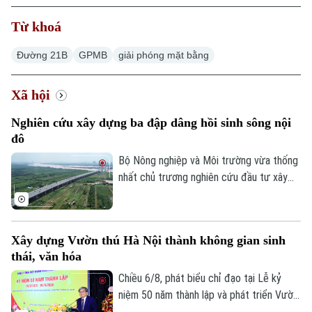
Từ khoá
Đường 21B
GPMB
giải phóng mặt bằng
Xã hội
Nghiên cứu xây dựng ba đập dâng hồi sinh sông nội
đô
Bộ Nông nghiệp và Môi trường vừa thống
nhất chủ trương nghiên cứu đầu tư xây
dựng ba đập dâng trên sông Hồng, sông
Đuống và sông Đà theo đề xuất của
UBND thành phố Hà Nội. Việc triển khai
Xây dựng Vườn thú Hà Nội thành không gian sinh
các công trình được kỳ vọng sẽ góp phần
thái, văn hóa
bổ cập nguồn nước, cải thiện chất lượng,
môi trường các sông nội đô như Tô Lịch,
Chiều 6/8, phát biểu chỉ đạo tại Lễ kỷ
Nhuệ và Đáy, đồng thời nâng cao khả năng
niệm 50 năm thành lập và phát triển Vườn
thích ứng với biến đổi khí hậu.
thú Hà Nội, Phó chủ tịch UBND thành phố