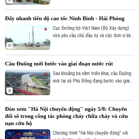
cấp chính quyền, tổ chức công đoàn và
doanh nghiệp đã triển khai nhiều chính
Đẩy nhanh tiến độ cao tốc Ninh Bình - Hải Phòng
sách, chương trình hỗ trợ về nhà ở, góp
phần từng bước hiện thực hóa ước mơ an
Cục Đường bộ Việt Nam (Bộ Xây dựng)
cư của người lao động.
vừa yêu cầu chủ đầu tư và các đơn vị liên
quan đẩy nhanh tiến độ dự án cao tốc
Ninh Bình - Hải Phòng đoạn qua tỉnh Ninh
Bình, đồng thời chủ động tìm nguồn vật
Cầu Đuống mới bước vào giai đoạn nước rút
liệu thay thế nhằm tránh nguy cơ chậm
tiến độ trong giai đoạn nước rút.
Sau khoảng ba năm triển khai, cầu Đuống
mới tại xã Phù Đổng đang bước vào giai
đoạn thi công quyết định khi nhịp chính
vượt sông chuẩn bị hợp long.
Đón xem "Hà Nội chuyển động" ngày 5/8: Chuyển
đổi số trong công tác phòng cháy chữa cháy và cứu
nạn cứu hộ
Chương trình "Hà Nội chuyển động" với