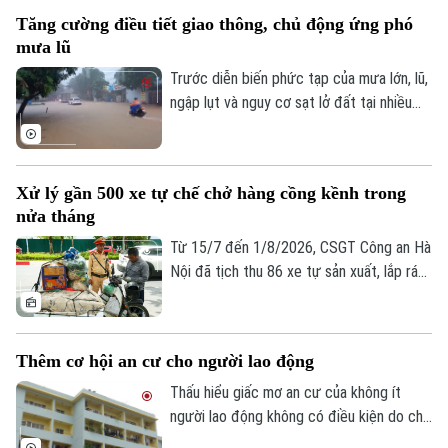
giao Nguyễn Chí Thanh thuộc dự án
Tăng cường điều tiết giao thông, chủ động ứng phó
đường Vành đai 1, đoạn Hoàng Cầu - Voi
mưa lũ
Phục, để phấn đấu hoàn thành và thông
xe công trình trước ngày 31/12/2026.
Trước diễn biến phức tạp của mưa lớn, lũ,
ngập lụt và nguy cơ sạt lở đất tại nhiều
địa phương, Bộ Xây dựng vừa yêu cầu
các đơn vị trong ngành giao thông tăng
cường điều tiết giao thông, chủ động
Xử lý gần 500 xe tự chế chở hàng cồng kềnh trong
triển khai các phương án ứng phó nhằm
nửa tháng
bảo đảm an toàn cho người dân và
phương tiện.
Từ 15/7 đến 1/8/2026, CSGT Công an Hà
Nội đã tịch thu 86 xe tự sản xuất, lắp ráp
trái quy định, xử lý 242 trường hợp chở
hàng cồng kềnh và 135 trường hợp kéo
theo xe, vật trái quy định. Tổng số tiền xử
Thêm cơ hội an cư cho người lao động
phạt gần 243 triệu đồng, tạm giữ 8
phương tiện.
Thấu hiểu giấc mơ an cư của không ít
người lao động không có điều kiện do chi
phí sinh hoạt đắt đỏ, thời gian qua, các