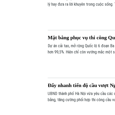
lý hay đưa ra lời khuyên trong cuộc sống. 
đang dần đánh mất khả năng tự tư duy? A
càng phụ thuộc?
Mặt bằng phục vụ thi công Quố
Dự án cải tạo, mở rộng Quốc lộ 6 đoạn Ba
hơn 99,5%. Hiện chỉ còn vướng mắc một s
Đẩy nhanh tiến độ cầu vượt 
UBND thành phố Hà Nội vừa yêu cầu các đ
bằng, tăng cường phối hợp thi công cầu v
đoạn Hoàng Cầu - Voi Phục, để phấn đấu 