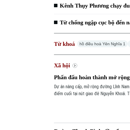
Kênh Thụy Phương chạy đua
Từ chống ngập cục bộ đến n
Từ khoá
hồ điều hoà Yên Nghĩa 1
Xã hội
Phấn đấu hoàn thành mở rộn
Dự án nâng cấp, mở rộng đường Lĩnh Nam c
điểm cuối tại nút giao đê Nguyễn Khoái. T
động”, chủ đầu tư và nhà thầu đang đẩy n
thác trong năm 2027.