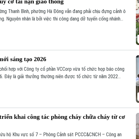
y cơ tai nạn giao thông
ờng Thanh Bình, phường Hà Đông vẫn đang phải chịu đựng cảnh ô
ng. Nguyên nhân là bởi việc thi công dang dở tuyến cống nhánh
ệ thống xử lý nước thải Yên Xá. Nhiều hạng mục chưa đảm bảo an
mới sáng tạo 2026
 phối hợp với Công ty cổ phần VCCorp vừa tổ chức họp báo công
6. Đây là giải thưởng thường niên được tổ chức từ năm 2022
giá trị đổi mới sáng tạo áp dụng trong đời sống thực phục vụ
iển khai công tác phòng cháy chữa cháy từ cơ
n cứu hộ Khu vực số 7 – Phòng Cảnh sát PCCC&CNCH – Công an