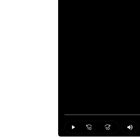
Loaded
:
0.00%
Play
Mut