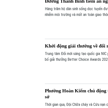
Đường Thanh Bình tiềm ẩn ngu
Hàng trăm hộ dân sinh sống dọc tuyến đư
nhiễm môi trường và mất an toàn giao thô
thuộc gói thầu số 4 của dự án xây dựng h
toàn.
Khởi động giải thưởng về đổi 
Trung tâm Đổi mới sáng tạo quốc gia NIC
bố giải thưởng Better Choice Awards 202
nhằm tôn vinh, khuyến khích, cổ vũ những 
người tiêu dùng.
Phường Hoàn Kiếm chủ động tr
sở
Thời gian qua, Đội Chữa cháy và Cứu nạ