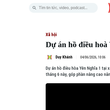
Thứ Năm
THỜI SỰ
HÀ NỘI
THẾ GIỚI
06 Tháng 08, 2026
Hà Nội
Nhịp sống Hà Nộ
Tin tức
Xã hội
Dự án hồ điều hoà 
Chính trị
Người Hà Nội
Quân s
Xã hội
Khoảnh khắc Hà 
Hồ sơ
Duy Khánh
04/06/2026, 10:06
Dự án hồ điều hòa Yên Nghĩa 1 tại
An ninh trật tự
Ẩm thực
Người V
tháng 6 này, góp phần nâng cao nă
Công nghệ
Skip Ad