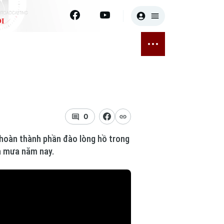
I
E
THỂ THAO
GIẢI TRÍ
ĐÃ PHÁT SÓNG
Bóng đá
Tin tức
ỡng
Quần vợt
Sao
sức khỏe
Golf
Điện ảnh
0
 hoàn thành phần đào lòng hồ trong
Thời trang
ùa mưa năm nay.
Âm nhạc