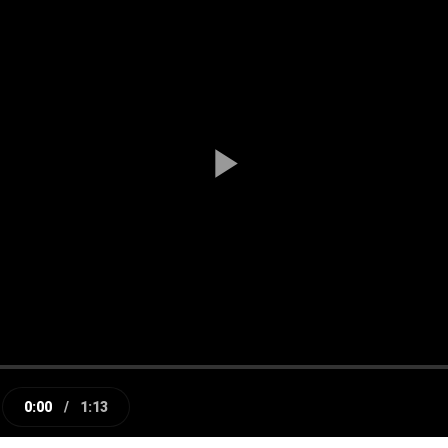
Play
Video
0:00
/
1:13
e
Current
Duration