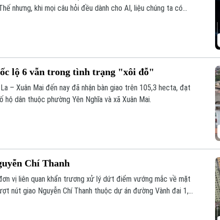
Thế nhưng, khi mọi câu hỏi đều dành cho AI, liệu chúng ta có
I giúp con người thông minh hơn hay đang khiến con người ngày
c lộ 6 vẫn trong tình trạng "xôi đỗ"
 La – Xuân Mai đến nay đã nhận bàn giao trên 105,3 hecta, đạt
ố hộ dân thuộc phường Yên Nghĩa và xã Xuân Mai.
Nguyễn Chí Thanh
ơn vị liên quan khẩn trương xử lý dứt điểm vướng mắc về mặt
ượt nút giao Nguyễn Chí Thanh thuộc dự án đường Vành đai 1,
hoàn thành và thông xe công trình trước ngày 31/12/2026.