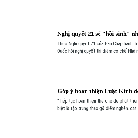
động sản sẽ được bổ sung vào điều khoản 
mã định danh.
Nghị quyết 21 sẽ "hồi sinh" n
Theo Nghị quyết 21 của Ban Chấp hành Tr
Quốc hội nghị quyết thí điểm cơ chế Nhà 
còn khả năng thực hiện. Nếu được thông q
bổ sung quỹ nhà ở và giảm lãng phí tài ngu
Góp ý hoàn thiện Luật Kinh d
“Tiếp tục hoàn thiện thể chế để phát triể
biệt là tập trung tháo gỡ điểm nghẽn, cắt
nước”. Đó là những nội dung được nhiều ch
thảo “Góp ý sửa đổi, bổ sung Luật kinh d