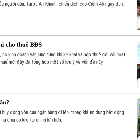
ủa người dân. Tại xã An Khánh, chiến dịch cao điểm 45 ngày đang
ừng khu dân cư, với sự vào cuộc của cả hệ thống chính trị và sự
hi cho thuê BĐS
 hộ kinh doanh vẫn lúng túng khi kê khai và nộp thuế đối với hoạt
huế mới đây đã tổng hợp một số lưu ý về vấn đề này.
đâu?
phí huy động vốn của ngân hàng đi lên, trong khi tín dụng bất động
à chịu áp lực tài chính lớn hơn.