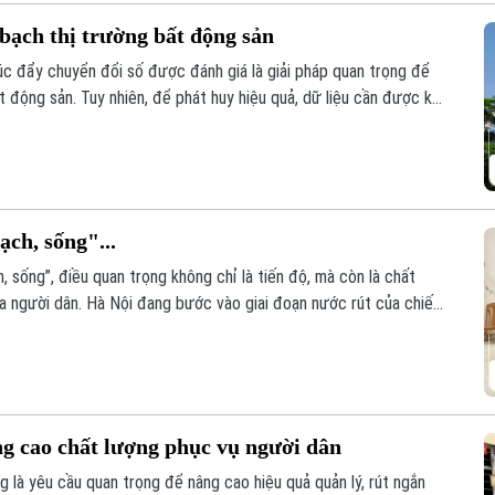
bạch thị trường bất động sản
húc đẩy chuyển đổi số được đánh giá là giải pháp quan trọng để
t động sản. Tuy nhiên, để phát huy hiệu quả, dữ liệu cần được kết
ạch, sống"...
, sống”, điều quan trọng không chỉ là tiến độ, mà còn là chất
ủa người dân. Hà Nội đang bước vào giai đoạn nước rút của chiến
n hóa khoảng 4,1 triệu thửa đất và căn hộ trước ngày 25/8/2026.
ng cao chất lượng phục vụ người dân
g là yêu cầu quan trọng để nâng cao hiệu quả quản lý, rút ngắn