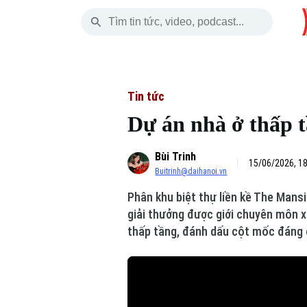
Thứ Bảy
THỜI SỰ
HÀ NỘI
THẾ GIỚI
08 Tháng 08, 2026
Hà Nội
Nhịp sống Hà Nộ
Tin tức
Tin tức
Dự án nhà ở thấp t
Chính trị
Người Hà Nội
Quân s
Bùi Trinh
Xã hội
Khoảnh khắc Hà 
Hồ sơ
15/06/2026, 1
Buitrinh@daihanoi.vn
An ninh trật tự
Ẩm thực
Người V
Phân khu biệt thự liền kề The Mans
giải thưởng được giới chuyên môn x
Công nghệ
thấp tầng, đánh dấu cột mốc đáng 
Skip Ad