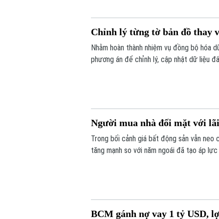
Chỉnh lý từng tờ bản đồ thay v
Nhằm hoàn thành nhiệm vụ đồng bộ hóa dữ 
phương án để chỉnh lý, cập nhật dữ liệu đ
tờ bản đồ thay vì chỉnh lý từng thửa đất 
Người mua nhà đối mặt với lãi
Trong bối cảnh giá bất động sản vẫn neo 
tăng mạnh so với năm ngoái đã tạo áp lực 
BCM gánh nợ vay 1 tỷ USD, l