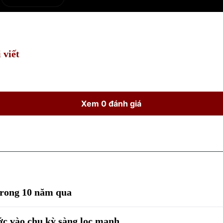
e
Current
Duration
Time
 viết
Xem 0 đánh giá
trong 10 năm qua
ớc vào chu kỳ sàng lọc mạnh