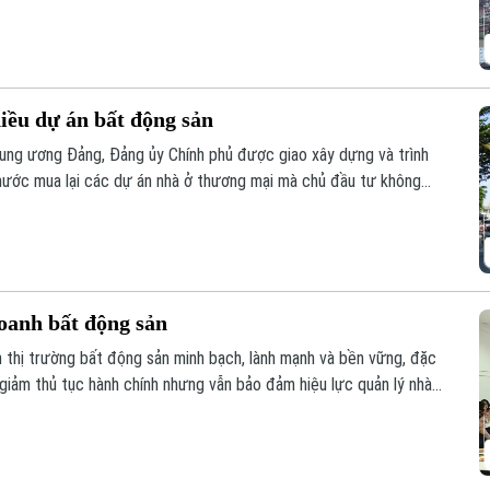
của Luật lần này, đảm bảo mỗi bất động sản chỉ có duy nhất 1
hiều dự án bất động sản
ung ương Đảng, Đảng ủy Chính phủ được giao xây dựng và trình
nước mua lại các dự án nhà ở thương mại mà chủ đầu tư không
ua, đây được kỳ vọng sẽ góp phần khơi thông nguồn lực đất đai,
yên.
oanh bất động sản
n thị trường bất động sản minh bạch, lành mạnh và bền vững, đặc
 giảm thủ tục hành chính nhưng vẫn bảo đảm hiệu lực quản lý nhà
uyên gia, hiệp hội và doanh nghiệp đã đưa ra phân tích tại hội
oanh bất động sản 2023” tổ chức sáng 6/8.