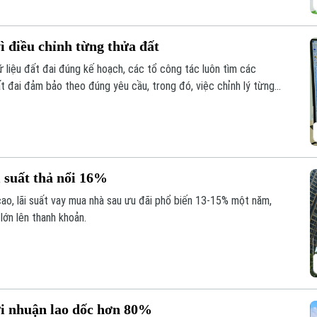
ì điều chỉnh từng thửa đất
liệu đất đai đúng kế hoạch, các tổ công tác luôn tìm các
ất đai đảm bảo theo đúng yêu cầu, trong đó, việc chỉnh lý từng
như trước đây đã và đang được xem là giải pháp tối ưu.
 suất thả nổi 16%
cao, lãi suất vay mua nhà sau ưu đãi phổ biến 13-15% một năm,
lớn lên thanh khoản.
ợi nhuận lao dốc hơn 80%