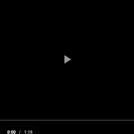
Play
Video
0:00
/
1:19