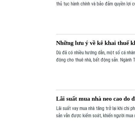
thủ tục hành chính và bảo đảm quyền lợi c
được triển khai đồng loạt từ từng thôn, t
đồng thuận của người dân.
Những lưu ý về kê khai thuế k
Dù đã có nhiều hướng dẫn, một số cá nhân,
động cho thuê nhà, bất động sản. Ngành T
Lãi suất mua nhà neo cao do 
Lãi suất vay mua nhà tăng trở lại khi chi 
sản vẫn được kiểm soát, khiến người mua nh