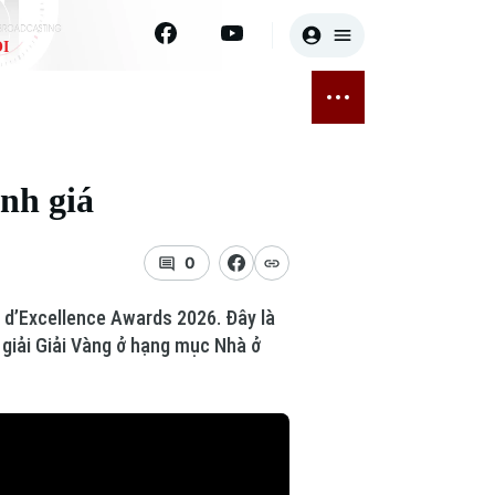
I
E
THỂ THAO
GIẢI TRÍ
ĐÃ PHÁT SÓNG
Bóng đá
Tin tức
anh giá
ỡng
Quần vợt
Sao
sức khỏe
Golf
Điện ảnh
0
Thời trang
x d’Excellence Awards 2026. Đây là
giải Giải Vàng ở hạng mục Nhà ở
Âm nhạc