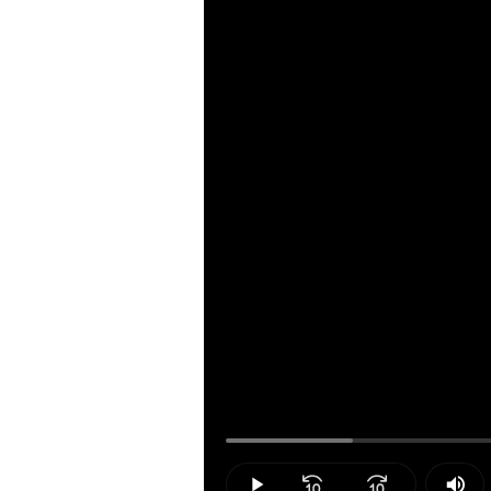
Loaded
:
12.46%