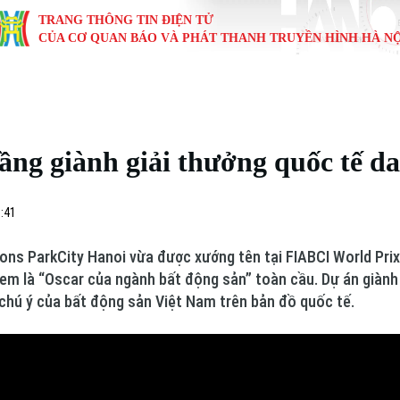
TRANG THÔNG TIN ĐIỆN TỬ
CỦA CƠ QUAN BÁO VÀ PHÁT THANH TRUYỀN HÌNH HÀ NỘ
KINH TẾ
NHÀ ĐẤT
TÀU VÀ XE
GIÁO DỤC
VĂN HÓA
SỨC KHỎ
i
Tin tức
Tin tức
Ô tô
Tin tức
Tin tức
Y tế
ầng giành giải thưởng quốc tế d
ự
Cafe sáng
Đầu tư
Tàu
Tuyển sinh
Làng nghề
Dinh dư
Nội
Tài chính Ngân hàng
Căn hộ
Xe máy
Hướng nghiệp
Di tích
Tư vấn 
8:41
iệt 4 phương
Doanh nghiệp
Đất đai
Thị trường
ions ParkCity Hanoi vừa được xướng tên tại FIABCI World Pri
em là “Oscar của ngành bất động sản” toàn cầu. Dự án giành 
Kinh nghiệm
Đánh giá
chú ý của bất động sản Việt Nam trên bản đồ quốc tế.