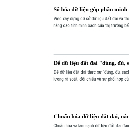
Số hóa dữ liệu góp phần minh 
Việc xây dựng cơ sở dữ liệu đất đai và t
nâng cao tính minh bạch của thị trường bấ
nối, cập nhật và chia sẻ đồng bộ.
Để dữ liệu đất đai "đúng, đủ, s
Để dữ liệu đất đai thực sự “đúng, đủ, sạch
lượng rà soát, đối chiếu và sự phối hợp c
dịch cao điểm 45 ngày, với mục tiêu chuẩ
Chuẩn hóa dữ liệu đất đai, nâ
Chuẩn hóa và làm sạch dữ liệu đất đai đan