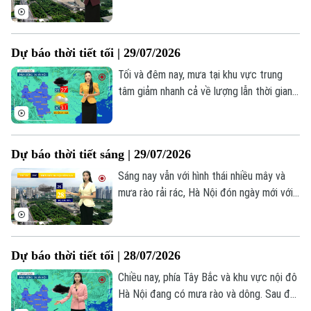
chịu, nhiệt độ lúc này khoảng 26 độ, độ
ẩm khoảng 92%. Hôm nay Miền Bắc giảm
mưa trước khi tăng trở lại trong những
Dự báo thời tiết tối | 29/07/2026
ngày tiếp theo.
Tối và đêm nay, mưa tại khu vực trung
tâm giảm nhanh cả về lượng lẫn thời gian,
nhiệt độ hạ còn 25–27°C, độ ẩm từ 89–
93%. Tuy nhiên, do chịu ảnh hưởng của hệ
thống gió Đông Nam gây mưa về đêm và
Dự báo thời tiết sáng | 29/07/2026
sáng, những khoảng tạnh ráo trong ngày
tại Bắc Bộ dự báo chỉ mang tính tạm thời.
Sáng nay vẫn với hình thái nhiều mây và
mưa rào rải rác, Hà Nội đón ngày mới với
thời tiết dễ chịu, nền nhiệt dao động từ
25 - 28 độ, độ ẩm lên đến 90%.
Dự báo thời tiết tối | 28/07/2026
Chiều nay, phía Tây Bắc và khu vực nội đô
Hà Nội đang có mưa rào và dông. Sau đó,
vùng mưa có thể mở rộng sang các