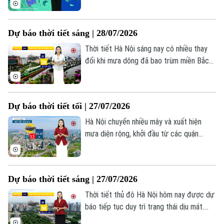
phường thuộc trung tâm Thành phố. Nhiệt
độ lúc này không quá 29 độ. Độ ẩm 81-
Dự báo thời tiết sáng | 28/07/2026
89%.
Thời tiết Hà Nội sáng nay có nhiều thay
đổi khi mưa dông đã bao trùm miền Bắc
và phổ biến trên diện rộng. Những cơn
mưa trong đêm và sáng sớm nay đã khiến
Hà Nội mát hơn, nhiệt độ từ 25-28 độ, độ
Dự báo thời tiết tối | 27/07/2026
ẩm khoảng 93%.
Hà Nội chuyển nhiều mây và xuất hiện
mưa diện rộng, khởi đầu từ các quận
trung tâm như Ba Đình, Tây Hồ, phía Đông
rồi nhanh chóng lan sang khu vực phía
Nam và phía Bắc. Mưa lớn giúp nền nhiệt
Liên hệ đường dây nóng (bấm để gọi)
Dự báo thời tiết sáng | 27/07/2026
Thủ đô hạ xuống còn 30–33°C, độ ẩm
Tòa soạn
Tòa soạn
không khí duy trì ở mức cao, từ 82–90%.
Thời tiết thủ đô Hà Nội hôm nay được dự
báo tiếp tục duy trì trạng thái dịu mát.
0865.116.699 (hotline)
0865.116.699
Sáng sớm trời nhiều mây, có mưa vài nơi,