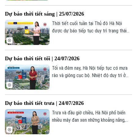
độ, độ ẩm từ 71–82%. Trong cơn dông,
người dân cần đề phòng lốc, sét và gió
Dự báo thời tiết sáng | 25/07/2026
giật mạnh.
Thời tiết cuối tuần tại Thủ đô Hà Nội
được dự báo tiếp tục duy trì trạng thái
khá dễ chịu. Trời nhiều mây, sáng sớm có
mưa rào vài nơi, nhiệt độ dao động từ 26-
28 độ C.
Dự báo thời tiết tối | 24/07/2026
Tối và đêm nay, Hà Nội tiếp tục có mưa
rào và giông cục bộ. Nhiệt độ duy trì ở
mức 25-27 độ C, độ ẩm từ 71–82%.
Trong cơn giông, người dân cần đề phòng
lốc, sét và gió giật mạnh.
Dự báo thời tiết trưa | 24/07/2026
Trưa và đầu giờ chiều, Hà Nội phổ biến
nhiều mây đan xen những khoảng nắng,
Bản quyền thuộc về Cơ quan Báo và Phát thanh Truyền hình Hà Nội Giấy
mức nhiệt khoảng 30-31 độ. Độ ẩm 61-
phép số: Số 63/GP-TTDT, cấp ngày 10/05/2023
79%. Đến chiều tối, nguy cơ mưa lại