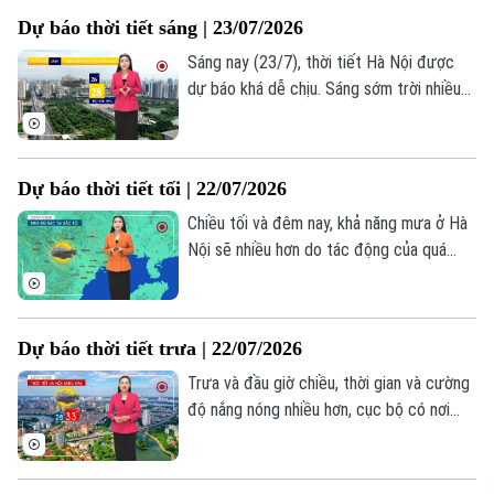
34 độ.
Dự báo thời tiết sáng | 23/07/2026
Sáng nay (23/7), thời tiết Hà Nội được
dự báo khá dễ chịu. Sáng sớm trời nhiều
mây, có mưa nhỏ ở vài nơi, nhiệt độ lúc
này khoảng 26-28 độ, độ ẩm 90%.
Dự báo thời tiết tối | 22/07/2026
Chiều tối và đêm nay, khả năng mưa ở Hà
Nội sẽ nhiều hơn do tác động của quá
trình đối lưu nhiệt. Trong mưa giông đề
phòng đi kèm các hiện tượng thời tiết
cực đoan. Nhiệt độ từ 28-30 độ. Độ ẩm
Dự báo thời tiết trưa | 22/07/2026
71-87%.
Trưa và đầu giờ chiều, thời gian và cường
độ nắng nóng nhiều hơn, cục bộ có nơi
nắng nóng, nhiệt độ tăng lên mức cao
nhất là 34-35 độ, khu vực trung tâm thành
phố có thể trên 35 độ. Tuy nhiên người