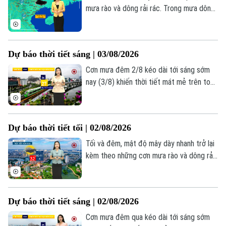
Đầu tư
Ô tô
Giáo dục
mưa rào và dông rải rác. Trong mưa dông
Doanh nghiệp
cần đề phòng các hình thái thời tiết cực
Căn hộ
Tàu
đoan đi kèm. Nhiệt độ từ 27-29 độ. Độ
Tin tức
Văn hóa
ẩm 87-94%.
Đất đai
Xe máy
Dự báo thời tiết sáng | 03/08/2026
Tuyển sinh
Tin tức
Sức khỏe
Cơn mưa đêm 2/8 kéo dài tới sáng sớm
Kinh nghiệm
Thị trường
Hướng nghiệp
nay (3/8) khiến thời tiết mát mẻ trên toàn
Làng nghề
Y tế
thành phố. Lúc này mưa rào vẫn xuất hiện
Thể thao
Đánh giá
rải rác ở một số nơi. Hà Nội bắt đầu ngày
Di tích
Dinh dưỡng
mới trong tiết trời nhiều mây, nhiệt độ
Bóng đá
Giải trí
Dự báo thời tiết tối | 02/08/2026
đang ở mức 26-27 độ. Độ ẩm trong ngày
Tư vấn sức khỏe
dao động 81-94%.
Tối và đêm, mật độ mây dày nhanh trở lại
Quần vợt
Tin tức
Đã phát sóng
kèm theo những cơn mưa rào và dông rải
Golf
rác tại Hà Nội, nhiệt độ duy trì mức 27-29
Sao
độ.
Điện ảnh
Dự báo thời tiết sáng | 02/08/2026
Cơn mưa đêm qua kéo dài tới sáng sớm
Thời trang