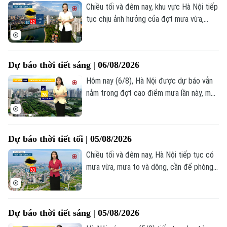
Chiều tối và đêm nay, khu vực Hà Nội tiếp
tục chịu ảnh hưởng của đợt mưa vừa,
mưa to kèm dông diện rộng. Lượng mưa
phổ biến từ 15–30mm, một số khu vực
cục bộ có thể ghi nhận lượng mưa vượt
Dự báo thời tiết sáng | 06/08/2026
mốc 40mm.
Hôm nay (6/8), Hà Nội được dự báo vẫn
nằm trong đợt cao điểm mưa lần này, mưa
xuất hiện vào nhiều khoảng thời gian trong
ngày. Sáng sớm trời nhiều mây, mưa giông
vẫn đang diễn ra ở nhiều khu vực, nhiệt độ
Dự báo thời tiết tối | 05/08/2026
lúc này khoảng 25-26 độ. Độ ẩm khá cao,
khoảng 95%.
Chiều tối và đêm nay, Hà Nội tiếp tục có
mưa vừa, mưa to và dông, cần để phòng
đi kèm sấm sét và gió giật. Nhiệt độ từ
25-27 độ. Độ ẩm 88-95%.
Dự báo thời tiết sáng | 05/08/2026