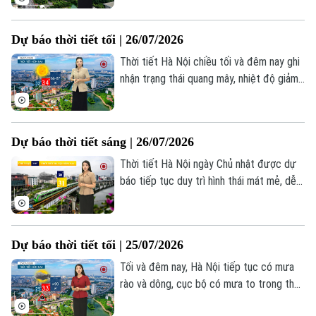
nhiệt độ lúc này dao động khoảng 28-30
độ. Độ ẩm cao trên 90%.
Dự báo thời tiết tối | 26/07/2026
Thời tiết Hà Nội chiều tối và đêm nay ghi
nhận trạng thái quang mây, nhiệt độ giảm
còn 26–28°C, độ ẩm 77–90%. Nền nhiệt
dịu mát rất thích hợp cho người dân Thủ
đô lên kế hoạch ra ngoài thư giãn tối cuối
Dự báo thời tiết sáng | 26/07/2026
tuần.
Thời tiết Hà Nội ngày Chủ nhật được dự
báo tiếp tục duy trì hình thái mát mẻ, dễ
chịu. Sau những cơn mưa kéo dài trong
đêm, sáng nay mưa chỉ còn rải rác ở một
số khu vực phía Tây thành phố, nhiệt độ
Dự báo thời tiết tối | 25/07/2026
dao động 30-31 độ C.
Tối và đêm nay, Hà Nội tiếp tục có mưa
rào và dông, cục bộ có mưa to trong thời
gian ngắn. Nhiệt độ duy trì ở mức 26-28