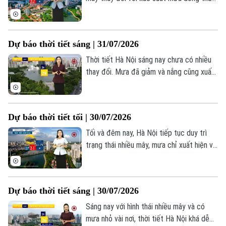
chỉ khoảng 15%. Thời tiết mát mẻ, nhiệt
độ hạ dần về đêm và duy trì từ 26–28°C,
độ ẩm ở mức cao, khoảng 92%.
Dự báo thời tiết sáng | 31/07/2026
Thời tiết Hà Nội sáng nay chưa có nhiều
thay đổi. Mưa đã giảm và nắng cũng xuất
hiện nhiều hơn. Mưa chỉ còn rải rác tại
một số khu vực và không kéo dài. Nhiệt
độ lúc này khá mát mẻ, dao động trong
Dự báo thời tiết tối | 30/07/2026
khoảng 26-28 độ, khá thuận lợi cho các
hoạt động di chuyển và các hoạt đông
Tối và đêm nay, Hà Nội tiếp tục duy trì
ngoài trời của người dân.
trạng thái nhiều mây, mưa chỉ xuất hiện vài
Theo dõi Hà Nội On
nơi với lượng không đáng kể. Nhiệt độ
giảm xuống 26 - 28 độ, Độ ẩm khoảng
93%. Trời dịu mát.
Dự báo thời tiết sáng | 30/07/2026
Sáng nay với hình thái nhiều mây và có
mưa nhỏ vài nơi, thời tiết Hà Nội khá dễ