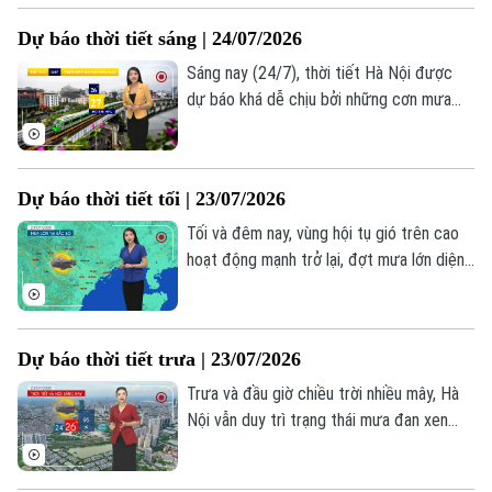
thường trực, dự báo ở nửa phía Bắc
TRANG THÔNG TIN ĐIỆN TỬ
Dự báo thời tiết sáng | 24/07/2026
Thành phố khả năng mưa dông nhiều hơn.
CỦA CƠ QUAN BÁO VÀ PHÁT THANH TRUYỀN HÌNH HÀ NỘI
Sáng nay (24/7), thời tiết Hà Nội được
Số 3-5 Huỳnh Thúc Kháng-Phường Láng-Hà Nội
dự báo khá dễ chịu bởi những cơn mưa
kéo dài trong đêm. Sáng sớm trời nhiều
Giám đốc: VŨ MINH TUẤN
mây, mưa nhỏ vẫn xuất hiện rải rác ở vài
Phó Giám đốc: Nguyễn Kim Khiêm, Nguyễn Minh Đức, Nguyễn Thành Lợi
nơi, nhiệt độ lúc này khoảng 26-27 độ, độ
Dự báo thời tiết tối | 23/07/2026
ẩm 90%.
Tối và đêm nay, vùng hội tụ gió trên cao
hoạt động mạnh trở lại, đợt mưa lớn diện
rộng ở Hà Nội và Bắc Bộ tiếp tục gia
tăng, nhiệt độ về đêm 27-28 độ. Lượng
mưa phổ biến giai đoạn này từ 75-150mm,
Dự báo thời tiết trưa | 23/07/2026
có nơi trên 300mm.
Trưa và đầu giờ chiều trời nhiều mây, Hà
Nội vẫn duy trì trạng thái mưa đan xen
những khoảng tạnh ráo kéo dài, thời tiết
tương đối dễ chịu, nhiệt độ cao nhất 32-