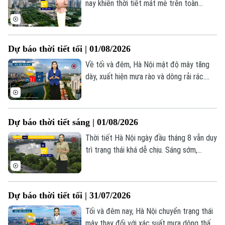
nay khiến thời tiết mát mẻ trên toàn
Thành phố. Lúc này mưa vẫn xuất hiện trải
Âm nhạc
rác ở một số nơi. Thủ đô Hà Nội bắt đầu
ngày mới trong tiết trời nhiều mây và có
Dự báo thời tiết tối | 01/08/2026
mưa vài nơi. Nhiệt độ dao động trong
khoảng 25-27 độ. Độ ẩm 85%.
Về tối và đêm, Hà Nội mật độ mây tăng
dày, xuất hiện mưa rào và dông rải rác.
Nền nhiệt khu vực giảm xuống còn 26–
28°C, độ ẩm phổ biến ở mức 71–79%.
Dự báo thời tiết sáng | 01/08/2026
Thời tiết Hà Nội ngày đầu tháng 8 vẫn duy
trì trạng thái khá dễ chịu. Sáng sớm,
không khí dịu mát với nhiệt độ dao động
khoảng 25-27 độ, độ ẩm cao trên 90%.
Dự báo thời tiết tối | 31/07/2026
Tối và đêm nay, Hà Nội chuyển trạng thái
mây thay đổi với xác suất mưa dông thấp,