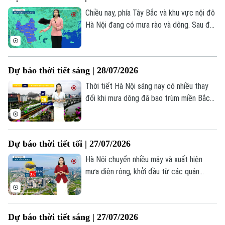
Chiều nay, phía Tây Bắc và khu vực nội đô
Hà Nội đang có mưa rào và dông. Sau đó,
vùng mưa có thể mở rộng sang các
phường thuộc trung tâm Thành phố. Nhiệt
độ lúc này không quá 29 độ. Độ ẩm 81-
Dự báo thời tiết sáng | 28/07/2026
89%.
Thời tiết Hà Nội sáng nay có nhiều thay
đổi khi mưa dông đã bao trùm miền Bắc
và phổ biến trên diện rộng. Những cơn
mưa trong đêm và sáng sớm nay đã khiến
Hà Nội mát hơn, nhiệt độ từ 25-28 độ, độ
Dự báo thời tiết tối | 27/07/2026
ẩm khoảng 93%.
Hà Nội chuyển nhiều mây và xuất hiện
mưa diện rộng, khởi đầu từ các quận
trung tâm như Ba Đình, Tây Hồ, phía Đông
rồi nhanh chóng lan sang khu vực phía
Liên hệ đường dây nóng (bấm để gọi)
Nam và phía Bắc. Mưa lớn giúp nền nhiệt
Tòa soạn
Tòa soạn
Dự báo thời tiết sáng | 27/07/2026
Thủ đô hạ xuống còn 30–33°C, độ ẩm