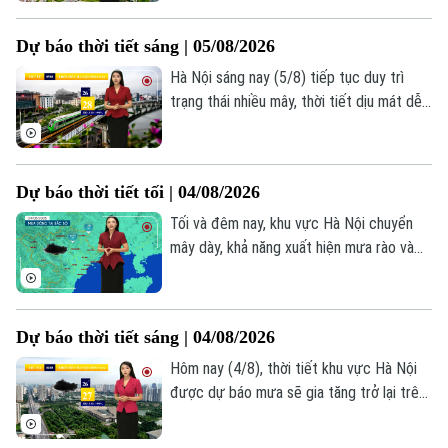
25-27 độ. Độ ẩm 88-95%.
Dự báo thời tiết sáng | 05/08/2026
Hà Nội sáng nay (5/8) tiếp tục duy trì
trạng thái nhiều mây, thời tiết dịu mát dễ
Chuyên mục
chịu nhờ những cơn mưa nhỏ vẫn đang
Thời sự
xuất hiện rải rác ở một vài nơi. Nhiệt độ
lúc này đang dao động trong khoảng từ
Dự báo thời tiết tối | 04/08/2026
26-28 độ, độ ẩm ở mức cao trên 90%.
Hà Nội
Hà Nội
Tối và đêm nay, khu vực Hà Nội chuyển
Chính trị
mây dày, khả năng xuất hiện mưa rào và
Nhịp sống Hà Nội
Thế giới
dông rải rác tại các huyện ven sông và
Xã hội
vùng núi phía Tây như Ba Vì, Sơn Tây.
Người Hà Nội
Tin tức
Kinh tế
Trong mưa dông, người dân cần đề phòng
Dự báo thời tiết sáng | 04/08/2026
An ninh trật tự
các hiện tượng thời tiết cực đoan; nhiệt
Khoảnh khắc Hà Nội
Quân sự
độ phổ biến 27–29°C, độ ẩm cao từ 88–
Hôm nay (4/8), thời tiết khu vực Hà Nội
Tin tức
Nhà đất
Công nghệ
95%.
được dự báo mưa sẽ gia tăng trở lại trên
Ẩm thực
Hồ sơ
toàn thành phố. Sáng sớm trời nhiều mây,
Cafe sáng
Tin tức
Tàu và Xe
mưa dông vẫn đang diễn ra ở nhiều khu