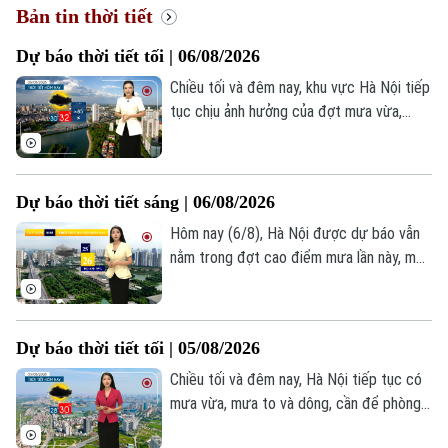
Bản tin thời tiết
Dự báo thời tiết tối | 06/08/2026
Chiều tối và đêm nay, khu vực Hà Nội tiếp
tục chịu ảnh hưởng của đợt mưa vừa,
mưa to kèm dông diện rộng. Lượng mưa
phổ biến từ 15–30mm, một số khu vực
cục bộ có thể ghi nhận lượng mưa vượt
Dự báo thời tiết sáng | 06/08/2026
mốc 40mm.
Hôm nay (6/8), Hà Nội được dự báo vẫn
nằm trong đợt cao điểm mưa lần này, mưa
xuất hiện vào nhiều khoảng thời gian trong
ngày. Sáng sớm trời nhiều mây, mưa giông
vẫn đang diễn ra ở nhiều khu vực, nhiệt độ
Dự báo thời tiết tối | 05/08/2026
lúc này khoảng 25-26 độ. Độ ẩm khá cao,
khoảng 95%.
Chiều tối và đêm nay, Hà Nội tiếp tục có
mưa vừa, mưa to và dông, cần để phòng
đi kèm sấm sét và gió giật. Nhiệt độ từ