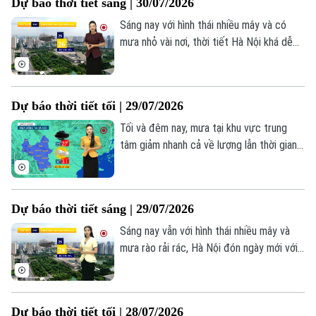
Dự báo thời tiết sáng | 30/07/2026
Sáng nay với hình thái nhiều mây và có
mưa nhỏ vài nơi, thời tiết Hà Nội khá dễ
chịu, nhiệt độ lúc này khoảng 26 độ, độ
ẩm khoảng 92%. Hôm nay Miền Bắc giảm
mưa trước khi tăng trở lại trong những
Dự báo thời tiết tối | 29/07/2026
ngày tiếp theo.
Tối và đêm nay, mưa tại khu vực trung
tâm giảm nhanh cả về lượng lẫn thời gian,
nhiệt độ hạ còn 25–27°C, độ ẩm từ 89–
93%. Tuy nhiên, do chịu ảnh hưởng của hệ
thống gió Đông Nam gây mưa về đêm và
Dự báo thời tiết sáng | 29/07/2026
sáng, những khoảng tạnh ráo trong ngày
tại Bắc Bộ dự báo chỉ mang tính tạm thời.
Sáng nay vẫn với hình thái nhiều mây và
mưa rào rải rác, Hà Nội đón ngày mới với
thời tiết dễ chịu, nền nhiệt dao động từ
25 - 28 độ, độ ẩm lên đến 90%.
Dự báo thời tiết tối | 28/07/2026