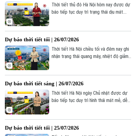
không khí duy trì ở mức cao, từ 82–90%.
0865.116.699 (hotline)
0865.116.699
Thời tiết thủ đô Hà Nội hôm nay được dự
báo tiếp tục duy trì trạng thái dịu mát.
Sáng sớm trời nhiều mây, có mưa vài nơi,
nhiệt độ lúc này dao động khoảng 28-30
độ. Độ ẩm cao trên 90%.
Dự báo thời tiết tối | 26/07/2026
Thời tiết Hà Nội chiều tối và đêm nay ghi
nhận trạng thái quang mây, nhiệt độ giảm
còn 26–28°C, độ ẩm 77–90%. Nền nhiệt
dịu mát rất thích hợp cho người dân Thủ
đô lên kế hoạch ra ngoài thư giãn tối cuối
Dự báo thời tiết sáng | 26/07/2026
tuần.
Thời tiết Hà Nội ngày Chủ nhật được dự
báo tiếp tục duy trì hình thái mát mẻ, dễ
chịu. Sau những cơn mưa kéo dài trong
đêm, sáng nay mưa chỉ còn rải rác ở một
số khu vực phía Tây thành phố, nhiệt độ
Dự báo thời tiết tối | 25/07/2026
dao động 30-31 độ C.