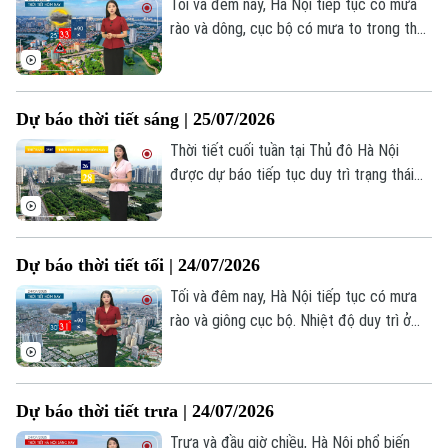
Tối và đêm nay, Hà Nội tiếp tục có mưa
rào và dông, cục bộ có mưa to trong thời
gian ngắn. Nhiệt độ duy trì ở mức 26-28
độ, độ ẩm từ 71–82%. Trong cơn dông,
người dân cần đề phòng lốc, sét và gió
Dự báo thời tiết sáng | 25/07/2026
giật mạnh.
Thời tiết cuối tuần tại Thủ đô Hà Nội
được dự báo tiếp tục duy trì trạng thái
khá dễ chịu. Trời nhiều mây, sáng sớm có
mưa rào vài nơi, nhiệt độ dao động từ 26-
28 độ C.
Dự báo thời tiết tối | 24/07/2026
Tối và đêm nay, Hà Nội tiếp tục có mưa
rào và giông cục bộ. Nhiệt độ duy trì ở
mức 25-27 độ C, độ ẩm từ 71–82%.
Trong cơn giông, người dân cần đề phòng
lốc, sét và gió giật mạnh.
Dự báo thời tiết trưa | 24/07/2026
Trưa và đầu giờ chiều, Hà Nội phổ biến