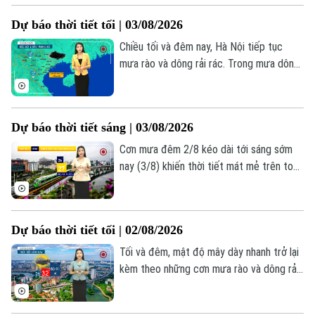
Người Việt 4 phương
Tài chính Ngân hàng
vực, nhiệt độ lúc này khoảng 26-27 độ,
Đầu tư
Dự báo thời tiết tối | 03/08/2026
Ô tô
độ ẩm trên 90%.
Giáo dục
Doanh nghiệp
Chiều tối và đêm nay, Hà Nội tiếp tục
Căn hộ
Tàu
mưa rào và dông rải rác. Trong mưa dông
Tin tức
Văn hóa
cần đề phòng các hình thái thời tiết cực
Đất đai
Xe máy
đoan đi kèm. Nhiệt độ từ 27-29 độ. Độ
Tuyển sinh
Tin tức
Sức khỏe
ẩm 87-94%.
Kinh nghiệm
Thị trường
Dự báo thời tiết sáng | 03/08/2026
Hướng nghiệp
Làng nghề
Y tế
Thể thao
Cơn mưa đêm 2/8 kéo dài tới sáng sớm
Đánh giá
nay (3/8) khiến thời tiết mát mẻ trên toàn
Di tích
Dinh dưỡng
thành phố. Lúc này mưa rào vẫn xuất hiện
Bóng đá
Giải trí
rải rác ở một số nơi. Hà Nội bắt đầu ngày
Tư vấn sức khỏe
mới trong tiết trời nhiều mây, nhiệt độ
Quần vợt
Tin tức
Đã phát sóng
Dự báo thời tiết tối | 02/08/2026
đang ở mức 26-27 độ. Độ ẩm trong ngày
dao động 81-94%.
Golf
Tối và đêm, mật độ mây dày nhanh trở lại
Sao
kèm theo những cơn mưa rào và dông rải
rác tại Hà Nội, nhiệt độ duy trì mức 27-29
Điện ảnh
độ.