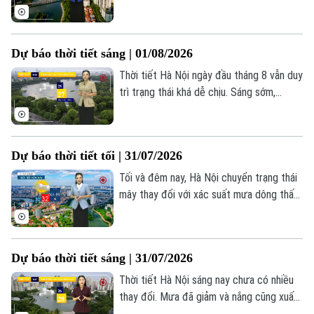
Nền nhiệt khu vực giảm xuống còn 26–
28°C, độ ẩm phổ biến ở mức 71–79%.
Dự báo thời tiết sáng | 01/08/2026
Thời tiết Hà Nội ngày đầu tháng 8 vẫn duy
trì trạng thái khá dễ chịu. Sáng sớm,
không khí dịu mát với nhiệt độ dao động
khoảng 25-27 độ, độ ẩm cao trên 90%.
Dự báo thời tiết tối | 31/07/2026
Tối và đêm nay, Hà Nội chuyển trạng thái
mây thay đổi với xác suất mưa dông thấp,
chỉ khoảng 15%. Thời tiết mát mẻ, nhiệt
độ hạ dần về đêm và duy trì từ 26–28°C,
độ ẩm ở mức cao, khoảng 92%.
Dự báo thời tiết sáng | 31/07/2026
Thời tiết Hà Nội sáng nay chưa có nhiều
thay đổi. Mưa đã giảm và nắng cũng xuất
hiện nhiều hơn. Mưa chỉ còn rải rác tại