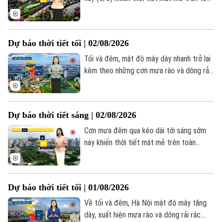
thành phố. Lúc này mưa rào vẫn xuất hiện
rải rác ở một số nơi. Hà Nội bắt đầu ngày
mới trong tiết trời nhiều mây, nhiệt độ
Dự báo thời tiết tối | 02/08/2026
đang ở mức 26-27 độ. Độ ẩm trong ngày
dao động 81-94%.
Tối và đêm, mật độ mây dày nhanh trở lại
kèm theo những cơn mưa rào và dông rải
rác tại Hà Nội, nhiệt độ duy trì mức 27-29
độ.
Dự báo thời tiết sáng | 02/08/2026
Cơn mưa đêm qua kéo dài tới sáng sớm
nay khiến thời tiết mát mẻ trên toàn
Theo dõi Hà Nội On
Thành phố. Lúc này mưa vẫn xuất hiện trải
rác ở một số nơi. Thủ đô Hà Nội bắt đầu
ngày mới trong tiết trời nhiều mây và có
Dự báo thời tiết tối | 01/08/2026
mưa vài nơi. Nhiệt độ dao động trong
khoảng 25-27 độ. Độ ẩm 85%.
Về tối và đêm, Hà Nội mật độ mây tăng
dày, xuất hiện mưa rào và dông rải rác.