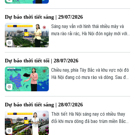
93%. Tuy nhiên, do chịu ảnh hưởng của hệ
thống gió Đông Nam gây mưa về đêm và
Dự báo thời tiết sáng | 29/07/2026
sáng, những khoảng tạnh ráo trong ngày
tại Bắc Bộ dự báo chỉ mang tính tạm thời.
Sáng nay vẫn với hình thái nhiều mây và
mưa rào rải rác, Hà Nội đón ngày mới với
thời tiết dễ chịu, nền nhiệt dao động từ
25 - 28 độ, độ ẩm lên đến 90%.
Dự báo thời tiết tối | 28/07/2026
Chiều nay, phía Tây Bắc và khu vực nội đô
Hà Nội đang có mưa rào và dông. Sau đó,
vùng mưa có thể mở rộng sang các
phường thuộc trung tâm Thành phố. Nhiệt
độ lúc này không quá 29 độ. Độ ẩm 81-
Dự báo thời tiết sáng | 28/07/2026
89%.
Thời tiết Hà Nội sáng nay có nhiều thay
đổi khi mưa dông đã bao trùm miền Bắc
và phổ biến trên diện rộng. Những cơn