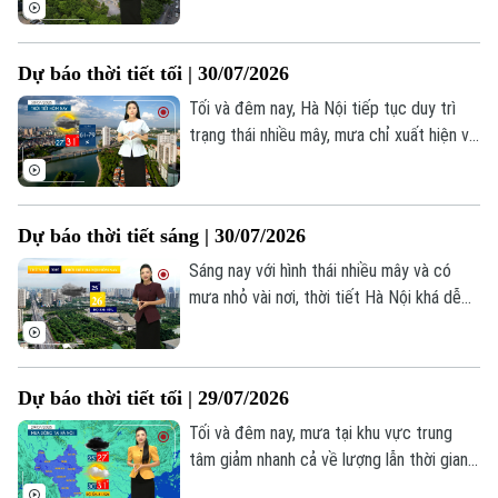
một số khu vực và không kéo dài. Nhiệt
độ lúc này khá mát mẻ, dao động trong
Dự báo thời tiết tối | 30/07/2026
khoảng 26-28 độ, khá thuận lợi cho các
hoạt động di chuyển và các hoạt đông
Tối và đêm nay, Hà Nội tiếp tục duy trì
ngoài trời của người dân.
trạng thái nhiều mây, mưa chỉ xuất hiện vài
nơi với lượng không đáng kể. Nhiệt độ
giảm xuống 26 - 28 độ, Độ ẩm khoảng
93%. Trời dịu mát.
Dự báo thời tiết sáng | 30/07/2026
Sáng nay với hình thái nhiều mây và có
mưa nhỏ vài nơi, thời tiết Hà Nội khá dễ
chịu, nhiệt độ lúc này khoảng 26 độ, độ
ẩm khoảng 92%. Hôm nay Miền Bắc giảm
mưa trước khi tăng trở lại trong những
Liên hệ đường dây nóng (bấm để gọi)
Dự báo thời tiết tối | 29/07/2026
ngày tiếp theo.
Tòa soạn
Tòa soạn
Tối và đêm nay, mưa tại khu vực trung
tâm giảm nhanh cả về lượng lẫn thời gian,
0865.116.699 (hotline)
0865.116.699
nhiệt độ hạ còn 25–27°C, độ ẩm từ 89–