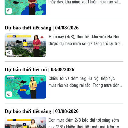
mây dày, khả năng xuất hiện mưa rào và
dông rải rác tại các huyện ven sông và
Âm nhạc
vùng núi phía Tây như Ba Vì, Sơn Tây.
Trong mưa dông, người dân cần đề phòng
Dự báo thời tiết sáng | 04/08/2026
các hiện tượng thời tiết cực đoan; nhiệt
độ phổ biến 27–29°C, độ ẩm cao từ 88–
Hôm nay (4/8), thời tiết khu vực Hà Nội
95%.
được dự báo mưa sẽ gia tăng trở lại trên
toàn thành phố. Sáng sớm trời nhiều mây,
mưa dông vẫn đang diễn ra ở nhiều khu
vực, nhiệt độ lúc này khoảng 26-27 độ,
Dự báo thời tiết tối | 03/08/2026
độ ẩm trên 90%.
Chiều tối và đêm nay, Hà Nội tiếp tục
mưa rào và dông rải rác. Trong mưa dông
cần đề phòng các hình thái thời tiết cực
đoan đi kèm. Nhiệt độ từ 27-29 độ. Độ
ẩm 87-94%.
Dự báo thời tiết sáng | 03/08/2026
Cơn mưa đêm 2/8 kéo dài tới sáng sớm
nay (3/8) khiến thời tiết mát mẻ trên toàn