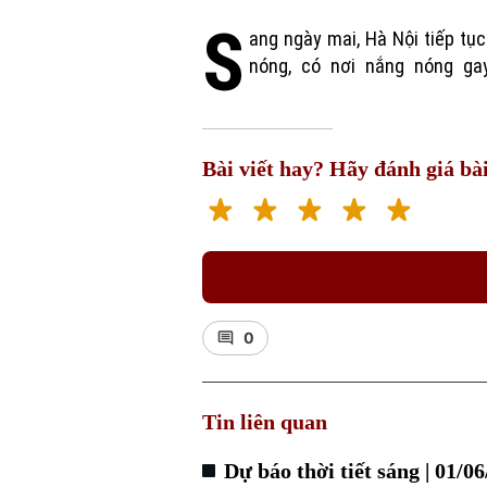
S
ang ngày mai, Hà Nội tiếp tụ
Nhiệt độ dao động từ 28-36 độ. Đ
nóng, có nơi nắng nóng gay
Bài viết hay? Hãy đánh giá bài
0
Tin liên quan
Dự báo thời tiết sáng | 01/0