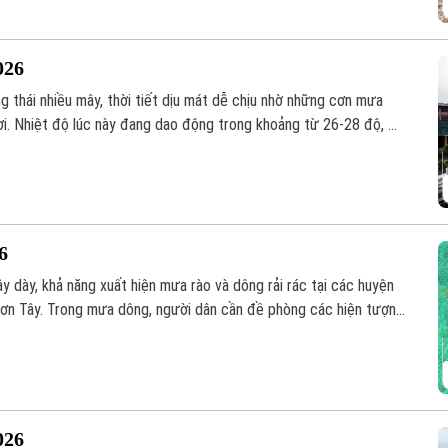
026
ng thái nhiều mây, thời tiết dịu mát dễ chịu nhờ những cơn mưa
nơi. Nhiệt độ lúc này đang dao động trong khoảng từ 26-28 độ, độ
26
 dày, khả năng xuất hiện mưa rào và dông rải rác tại các huyện
 Sơn Tây. Trong mưa dông, người dân cần đề phòng các hiện tượng
7–29°C, độ ẩm cao từ 88–95%.
026