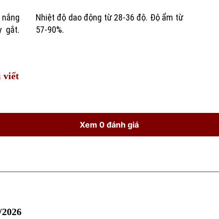
c nắng
ộ ẩm từ
Time
 gắt.
57-90%.
 viết
Xem 0 đánh giá
6/2026