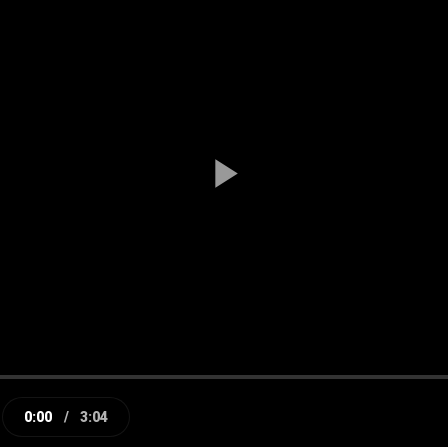
Play
Video
0:00
/
3:04
e
Current
Duration