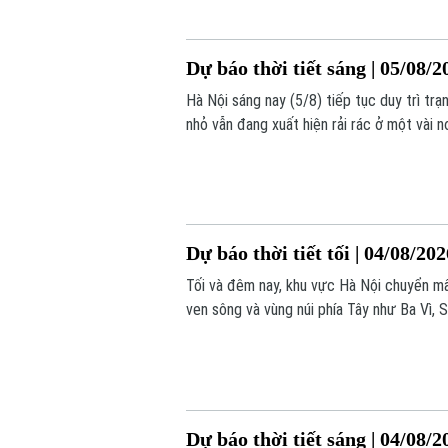
Dự báo thời tiết sáng | 05/08/2
Hà Nội sáng nay (5/8) tiếp tục duy trì trạ
nhỏ vẫn đang xuất hiện rải rác ở một vài 
ẩm ở mức cao trên 90%.
Dự báo thời tiết tối | 04/08/20
Tối và đêm nay, khu vực Hà Nội chuyển mây
ven sông và vùng núi phía Tây như Ba Vì,
thời tiết cực đoan; nhiệt độ phổ biến 2
Dự báo thời tiết sáng | 04/08/2