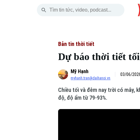
Thứ Sáu
THỜI SỰ
HÀ NỘI
THẾ GIỚI
07 Tháng 08, 2026
Hà Nội
Nhịp sống Hà Nộ
Tin tức
Bản tin thời tiết
Dự báo thời tiết tối
Chính trị
Người Hà Nội
Quân s
Mỹ Hạnh
Xã hội
Khoảnh khắc Hà 
Hồ sơ
03/06/2026
myhanh.tran@daihanoi.vn
An ninh trật tự
Ẩm thực
Người V
Chiều tối và đêm nay trời có mây, k
độ, độ ẩm từ 79-93%.
Công nghệ
Skip Ad