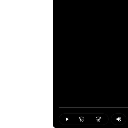
Loaded
:
0.00%
Play
Mut