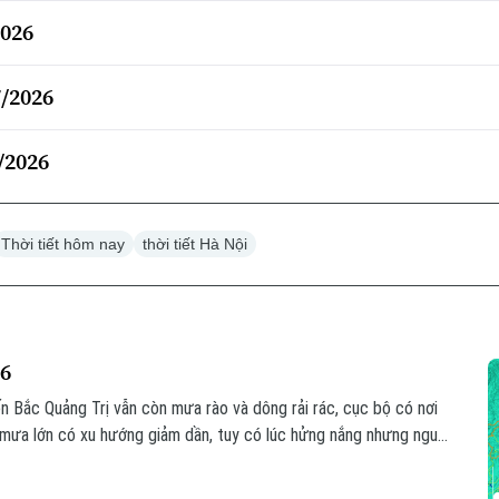
2026
7/2026
7/2026
Thời tiết hôm nay
thời tiết Hà Nội
26
 Bắc Quảng Trị vẫn còn mưa rào và dông rải rác, cục bộ có nơi
 mưa lớn có xu hướng giảm dần, tuy có lúc hửng nắng nhưng nguy
 taluy vẫn ở mức cao do nền đất đã bão hòa nước.