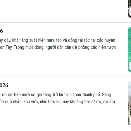
26
 dày, khả năng xuất hiện mưa rào và dông rải rác tại các huyện
 Sơn Tây. Trong mưa dông, người dân cần đề phòng các hiện tượng
7–29°C, độ ẩm cao từ 88–95%.
2026
ược dự báo mưa sẽ gia tăng trở lại trên toàn thành phố. Sáng
ễn ra ở nhiều khu vực, nhiệt độ lúc này khoảng 26-27 độ, độ ẩm