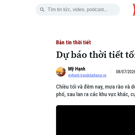
Thứ Bảy
THỜI SỰ
HÀ NỘI
THẾ GIỚI
08 Tháng 08, 2026
Hà Nội
Nhịp sống Hà Nộ
Tin tức
Bản tin thời tiết
Dự báo thời tiết tố
Chính trị
Người Hà Nội
Quân s
Mỹ Hạnh
Xã hội
Khoảnh khắc Hà 
Hồ sơ
08/07/2026
myhanh.tran@daihanoi.vn
An ninh trật tự
Ẩm thực
Người V
Chiều tối và đêm nay, mưa rào và dô
phố, sau lan ra các khu vực khác, 
Công nghệ
Skip Ad