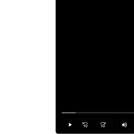
Loaded
:
5.03%
Play
Mut