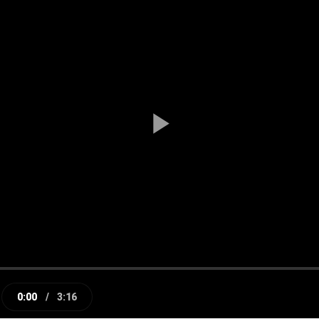
Play
Video
0:00
/
3:16
e
Current
Duration