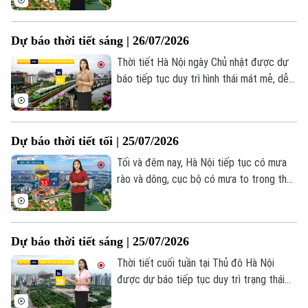
dịu mát rất thích hợp cho người dân Thủ
đô lên kế hoạch ra ngoài thư giãn tối cuối
Dự báo thời tiết sáng | 26/07/2026
tuần.
Thời tiết Hà Nội ngày Chủ nhật được dự
báo tiếp tục duy trì hình thái mát mẻ, dễ
chịu. Sau những cơn mưa kéo dài trong
đêm, sáng nay mưa chỉ còn rải rác ở một
số khu vực phía Tây thành phố, nhiệt độ
Dự báo thời tiết tối | 25/07/2026
dao động 30-31 độ C.
Tối và đêm nay, Hà Nội tiếp tục có mưa
rào và dông, cục bộ có mưa to trong thời
gian ngắn. Nhiệt độ duy trì ở mức 26-28
độ, độ ẩm từ 71–82%. Trong cơn dông,
người dân cần đề phòng lốc, sét và gió
Dự báo thời tiết sáng | 25/07/2026
giật mạnh.
Thời tiết cuối tuần tại Thủ đô Hà Nội
được dự báo tiếp tục duy trì trạng thái
khá dễ chịu. Trời nhiều mây, sáng sớm có