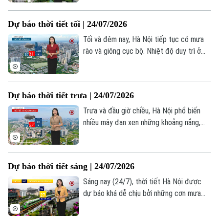
mưa rào vài nơi, nhiệt độ dao động từ 26-
Liên hệ đường dây nóng (bấm để gọi)
28 độ C.
Dự báo thời tiết tối | 24/07/2026
Tòa soạn
Tòa soạn
Tối và đêm nay, Hà Nội tiếp tục có mưa
0865.116.699 (hotline)
0865.116.699
rào và giông cục bộ. Nhiệt độ duy trì ở
mức 25-27 độ C, độ ẩm từ 71–82%.
Trong cơn giông, người dân cần đề phòng
lốc, sét và gió giật mạnh.
Dự báo thời tiết trưa | 24/07/2026
Trưa và đầu giờ chiều, Hà Nội phổ biến
nhiều mây đan xen những khoảng nắng,
mức nhiệt khoảng 30-31 độ. Độ ẩm 61-
79%. Đến chiều tối, nguy cơ mưa lại
thường trực, dự báo ở nửa phía Bắc
Dự báo thời tiết sáng | 24/07/2026
Thành phố khả năng mưa dông nhiều hơn.
Sáng nay (24/7), thời tiết Hà Nội được
dự báo khá dễ chịu bởi những cơn mưa
kéo dài trong đêm. Sáng sớm trời nhiều
mây, mưa nhỏ vẫn xuất hiện rải rác ở vài