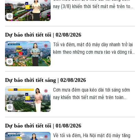
Hướng nghiệp
Làng nghề
nay (3/8) khiến thời tiết mát mẻ trên toàn
Y tế
Thể thao
Đánh giá
thành phố. Lúc này mưa rào vẫn xuất hiện
Di tích
rải rác ở một số nơi. Hà Nội bắt đầu ngày
Dinh dưỡng
Bóng đá
Giải trí
mới trong tiết trời nhiều mây, nhiệt độ
Dự báo thời tiết tối | 02/08/2026
đang ở mức 26-27 độ. Độ ẩm trong ngày
Tư vấn sức khỏe
Quần vợt
Tin tức
dao động 81-94%.
Tối và đêm, mật độ mây dày nhanh trở lại
Đã phát sóng
kèm theo những cơn mưa rào và dông rải
Golf
Sao
rác tại Hà Nội, nhiệt độ duy trì mức 27-29
độ.
Điện ảnh
Dự báo thời tiết sáng | 02/08/2026
Thời trang
Cơn mưa đêm qua kéo dài tới sáng sớm
nay khiến thời tiết mát mẻ trên toàn
Âm nhạc
Thành phố. Lúc này mưa vẫn xuất hiện trải
rác ở một số nơi. Thủ đô Hà Nội bắt đầu
ngày mới trong tiết trời nhiều mây và có
Dự báo thời tiết tối | 01/08/2026
mưa vài nơi. Nhiệt độ dao động trong
khoảng 25-27 độ. Độ ẩm 85%.
Về tối và đêm, Hà Nội mật độ mây tăng