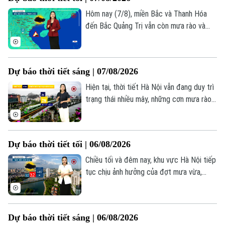
Hôm nay (7/8), miền Bắc và Thanh Hóa
đến Bắc Quảng Trị vẫn còn mưa rào và
dông rải rác, cục bộ có nơi mưa rất to
trên 80mm. Trưa và chiều nay, mưa lớn có
xu hướng giảm dần, tuy có lúc hửng nắng
Dự báo thời tiết sáng | 07/08/2026
nhưng nguy cơ sạt lở đất đá tại các sườn
đồi dốc và taluy vẫn ở mức cao do nền
Hiện tại, thời tiết Hà Nội vẫn đang duy trì
đất đã bão hòa nước.
trạng thái nhiều mây, những cơn mưa rào
rải rác từ đêm 6/8 còn xuất hiện ở một
vài khu vực trong thành phố, nhiệt độ dao
động từ 26-28 độ, độ ẩm không khí giữ ở
Dự báo thời tiết tối | 06/08/2026
mức cao trên 90% khiến cảm giác hơi ẩm
ướt.
Chiều tối và đêm nay, khu vực Hà Nội tiếp
tục chịu ảnh hưởng của đợt mưa vừa,
mưa to kèm dông diện rộng. Lượng mưa
phổ biến từ 15–30mm, một số khu vực
cục bộ có thể ghi nhận lượng mưa vượt
Dự báo thời tiết sáng | 06/08/2026
mốc 40mm.