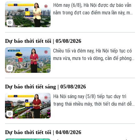
Hôm nay (6/8), Hà Nội được dự báo vẫn
nằm trong đợt cao điểm mưa lần này, mưa
xuất hiện vào nhiều khoảng thời gian trong
ngày. Sáng sớm trời nhiều mây, mưa giông
vẫn đang diễn ra ở nhiều khu vực, nhiệt độ
Dự báo thời tiết tối | 05/08/2026
lúc này khoảng 25-26 độ. Độ ẩm khá cao,
khoảng 95%.
Chiều tối và đêm nay, Hà Nội tiếp tục có
mưa vừa, mưa to và dông, cần để phòng
đi kèm sấm sét và gió giật. Nhiệt độ từ
25-27 độ. Độ ẩm 88-95%.
Dự báo thời tiết sáng | 05/08/2026
Hà Nội sáng nay (5/8) tiếp tục duy trì
trạng thái nhiều mây, thời tiết dịu mát dễ
chịu nhờ những cơn mưa nhỏ vẫn đang
Chuyên mục
xuất hiện rải rác ở một vài nơi. Nhiệt độ
lúc này đang dao động trong khoảng từ
Thời sự
Dự báo thời tiết tối | 04/08/2026
26-28 độ, độ ẩm ở mức cao trên 90%.