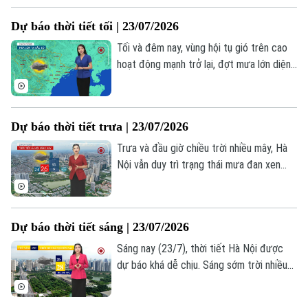
nơi, nhiệt độ lúc này khoảng 26-27 độ, độ
Dự báo thời tiết tối | 23/07/2026
ẩm 90%.
Tối và đêm nay, vùng hội tụ gió trên cao
hoạt động mạnh trở lại, đợt mưa lớn diện
rộng ở Hà Nội và Bắc Bộ tiếp tục gia
tăng, nhiệt độ về đêm 27-28 độ. Lượng
mưa phổ biến giai đoạn này từ 75-150mm,
Dự báo thời tiết trưa | 23/07/2026
có nơi trên 300mm.
Trưa và đầu giờ chiều trời nhiều mây, Hà
Nội vẫn duy trì trạng thái mưa đan xen
những khoảng tạnh ráo kéo dài, thời tiết
tương đối dễ chịu, nhiệt độ cao nhất 32-
34 độ.
Dự báo thời tiết sáng | 23/07/2026
Sáng nay (23/7), thời tiết Hà Nội được
dự báo khá dễ chịu. Sáng sớm trời nhiều
mây, có mưa nhỏ ở vài nơi, nhiệt độ lúc
này khoảng 26-28 độ, độ ẩm 90%.