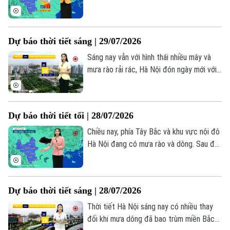
nhiệt độ hạ còn 25–27°C, độ ẩm từ 89–
93%. Tuy nhiên, do chịu ảnh hưởng của hệ
Theo dõi Hà Nội On
thống gió Đông Nam gây mưa về đêm và
Dự báo thời tiết sáng | 29/07/2026
sáng, những khoảng tạnh ráo trong ngày
tại Bắc Bộ dự báo chỉ mang tính tạm thời.
Sáng nay vẫn với hình thái nhiều mây và
mưa rào rải rác, Hà Nội đón ngày mới với
thời tiết dễ chịu, nền nhiệt dao động từ
25 - 28 độ, độ ẩm lên đến 90%.
Dự báo thời tiết tối | 28/07/2026
Chiều nay, phía Tây Bắc và khu vực nội đô
Hà Nội đang có mưa rào và dông. Sau đó,
vùng mưa có thể mở rộng sang các
phường thuộc trung tâm Thành phố. Nhiệt
độ lúc này không quá 29 độ. Độ ẩm 81-
Dự báo thời tiết sáng | 28/07/2026
89%.
Thời tiết Hà Nội sáng nay có nhiều thay
đổi khi mưa dông đã bao trùm miền Bắc