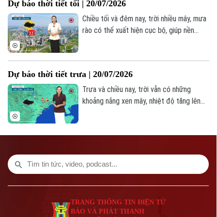
Dự báo thời tiết tối | 20/07/2026
Chiều tối và đêm nay, trời nhiều mây, mưa
rào có thể xuất hiện cục bộ, giúp nền
nhiệt giảm nhưng cũng tiềm ẩn nguy cơ
xảy ra các hiện tượng thời tiết cực đoan.
Nhiệt độ từ 28-30 độ. Độ ẩm 82-89%.
Dự báo thời tiết trưa | 20/07/2026
Trưa và chiều nay, trời vẫn có những
khoảng nắng xen mây, nhiệt độ tăng lên
mức cao nhất là 31-32 độ, khu vực trung
tâm thành phố có thể cao hơn nhưng
trong ngày, do có mây đối lưu phát triển
nên mưa dông vẫn có thể xuất hiện bất
chợt ở một số khu vực, trời oi nóng. Độ
ẩm từ 67-75%.
TRANG THÔNG TIN ĐIỆN TỬ
BÁO VÀ PHÁT THANH