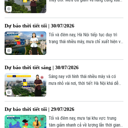
hiện nhiều hơn. Mưa chỉ còn rải rác tại
một số khu vực và không kéo dài. Nhiệt
độ lúc này khá mát mẻ, dao động trong
Dự báo thời tiết tối | 30/07/2026
khoảng 26-28 độ, khá thuận lợi cho các
hoạt động di chuyển và các hoạt đông
Tối và đêm nay, Hà Nội tiếp tục duy trì
ngoài trời của người dân.
trạng thái nhiều mây, mưa chỉ xuất hiện vài
nơi với lượng không đáng kể. Nhiệt độ
giảm xuống 26 - 28 độ, Độ ẩm khoảng
93%. Trời dịu mát.
Dự báo thời tiết sáng | 30/07/2026
Sáng nay với hình thái nhiều mây và có
mưa nhỏ vài nơi, thời tiết Hà Nội khá dễ
chịu, nhiệt độ lúc này khoảng 26 độ, độ
ẩm khoảng 92%. Hôm nay Miền Bắc giảm
mưa trước khi tăng trở lại trong những
Dự báo thời tiết tối | 29/07/2026
ngày tiếp theo.
Tối và đêm nay, mưa tại khu vực trung
tâm giảm nhanh cả về lượng lẫn thời gian,