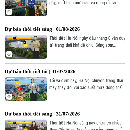
dày, xuất hiện mưa rào và dông rải rác.
Nền nhiệt khu vực giảm xuống còn 26–
28°C, độ ẩm phổ biến ở mức 71–79%.
Dự báo thời tiết sáng | 01/08/2026
Thời tiết Hà Nội ngày đầu tháng 8 vẫn duy
trì trạng thái khá dễ chịu. Sáng sớm,
không khí dịu mát với nhiệt độ dao động
khoảng 25-27 độ, độ ẩm cao trên 90%.
Dự báo thời tiết tối | 31/07/2026
Tối và đêm nay, Hà Nội chuyển trạng thái
mây thay đổi với xác suất mưa dông thấp,
chỉ khoảng 15%. Thời tiết mát mẻ, nhiệt
độ hạ dần về đêm và duy trì từ 26–28°C,
độ ẩm ở mức cao, khoảng 92%.
Dự báo thời tiết sáng | 31/07/2026
Thời tiết Hà Nội sáng nay chưa có nhiều
thay đổi. Mưa đã giảm và nắng cũng xuất