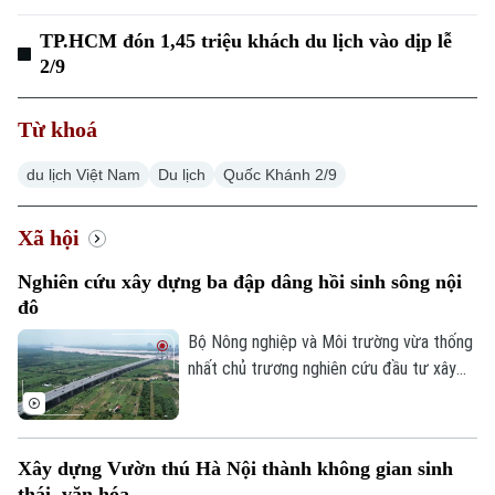
TP.HCM đón 1,45 triệu khách du lịch vào dịp lễ
2/9
Từ khoá
du lịch Việt Nam
Du lịch
Quốc Khánh 2/9
Xã hội
Nghiên cứu xây dựng ba đập dâng hồi sinh sông nội
đô
Bộ Nông nghiệp và Môi trường vừa thống
nhất chủ trương nghiên cứu đầu tư xây
dựng ba đập dâng trên sông Hồng, sông
Đuống và sông Đà theo đề xuất của
UBND thành phố Hà Nội. Việc triển khai
Xây dựng Vườn thú Hà Nội thành không gian sinh
các công trình được kỳ vọng sẽ góp phần
thái, văn hóa