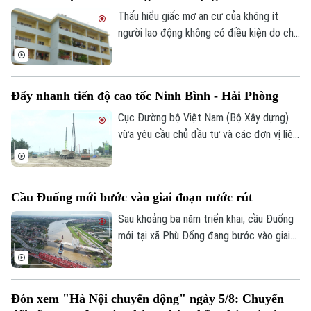
phương tiện.
Thấu hiểu giấc mơ an cư của không ít
người lao động không có điều kiện do chi
phí sinh hoạt đắt đỏ, thời gian qua, các
cấp chính quyền, tổ chức công đoàn và
doanh nghiệp đã triển khai nhiều chính
Đẩy nhanh tiến độ cao tốc Ninh Bình - Hải Phòng
sách, chương trình hỗ trợ về nhà ở, góp
phần từng bước hiện thực hóa ước mơ an
Cục Đường bộ Việt Nam (Bộ Xây dựng)
cư của người lao động.
vừa yêu cầu chủ đầu tư và các đơn vị liên
quan đẩy nhanh tiến độ dự án cao tốc
Ninh Bình - Hải Phòng đoạn qua tỉnh Ninh
Bình, đồng thời chủ động tìm nguồn vật
Cầu Đuống mới bước vào giai đoạn nước rút
liệu thay thế nhằm tránh nguy cơ chậm
tiến độ trong giai đoạn nước rút.
Sau khoảng ba năm triển khai, cầu Đuống
mới tại xã Phù Đổng đang bước vào giai
đoạn thi công quyết định khi nhịp chính
vượt sông chuẩn bị hợp long.
Đón xem "Hà Nội chuyển động" ngày 5/8: Chuyển