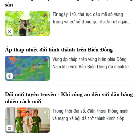
sản
Từ ngày 1/8, thủ tục cấp mã số vùng
trồng và cơ sở đóng gói được rút ngắn
còn 3 đến 10 ngày, giảm khoảng 50%
thành phần hồ sơ và chuyển hoàn toàn
sang môi trường điện tử. Những thay đổi
Áp thấp nhiệt đới hình thành trên Biển Đông
này được kỳ vọng giúp doanh nghiệp, hợp
tác xã và nông dân giảm chi phí, đẩy
Vùng áp thấp trên vùng biển phía Đông
nhanh tiến độ xuất khẩu và nâng cao sức
Nam khu vực Bắc Biển Đông đã mạnh lên
cạnh tranh của nông sản Việt Nam.
thành áp thấp nhiệt đới. Dự báo áp thấp
nhiệt đới không ảnh hưởng đến vùng ven
biển và đất liền Việt Nam.
Đổi mới tuyên truyền - Khi công an đến với dân bằng
nhiều cách mới
Trong thời đại số, điện thoại thông minh
và mạng xã hội đã trở thành kênh tiếp
nhận thông tin quen thuộc của nhiều
người dân. Nắm bắt xu thế đó, lực lượng