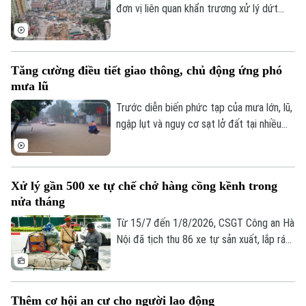
đơn vị liên quan khẩn trương xử lý dứt
điểm vướng mắc về mặt bằng, tăng
cường phối hợp thi công cầu vượt nút
giao Nguyễn Chí Thanh thuộc dự án
Tăng cường điều tiết giao thông, chủ động ứng phó
đường Vành đai 1, đoạn Hoàng Cầu - Voi
mưa lũ
Phục, để phấn đấu hoàn thành và thông
xe công trình trước ngày 31/12/2026.
Trước diễn biến phức tạp của mưa lớn, lũ,
ngập lụt và nguy cơ sạt lở đất tại nhiều
địa phương, Bộ Xây dựng vừa yêu cầu
các đơn vị trong ngành giao thông tăng
cường điều tiết giao thông, chủ động
Xử lý gần 500 xe tự chế chở hàng cồng kềnh trong
triển khai các phương án ứng phó nhằm
nửa tháng
bảo đảm an toàn cho người dân và
phương tiện.
Từ 15/7 đến 1/8/2026, CSGT Công an Hà
Nội đã tịch thu 86 xe tự sản xuất, lắp ráp
trái quy định, xử lý 242 trường hợp chở
hàng cồng kềnh và 135 trường hợp kéo
theo xe, vật trái quy định. Tổng số tiền xử
Thêm cơ hội an cư cho người lao động
phạt gần 243 triệu đồng, tạm giữ 8