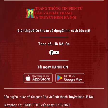
TRANG THÔNG TIN ĐIỆN TỬ
BÁO VÀ PHÁT THANH
& TRUYỀN HÌNH HÀ NỘI
Giới thiệu
Điều khoản sử dụng
Chính sách bảo mật
Theo dõi Hà Nội On
Tải ngay HANOI ON
Bản quyền thuộc về Cơ quan Báo và Phát thanh Truyền hình Hà Nội
Giấy phép số: 63/GP-TTĐT, cấp ngày 10/05/2023