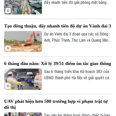
đẩy nhanh tiến độ giải phóng mặt bằng
tuyến đường số 5 kết nối Khu đô thị mới
Tây Hồ Tây, chính quyền địa phương luôn
đặt việc bảo đảm quyền và lợi ích hợp
Tạo đồng thuận, đẩy nhanh tiến độ dự án Vành đai 3
pháp của người dân lên hàng đầu, tạo sự
đồng thuận để dự án được triển khai
Dự án Vành đai 3 đoạn qua các xã Đông
đúng tiến độ.
Anh, Phúc Thịnh, Thư Lâm và Quang Minh
đóng vai trò quan trọng trong việc tạo
động lực phát triển phía Bắc Hà Nội.
Đáng chú ý, thành phố vừa quyết định rút
6 tháng đầu năm: Xử lý 39/51 điểm ùn tắc giao thông
ngắn thời gian hoàn thành từ năm 2028
xuống quý III/2027. Hiện tại, xã Phúc
Sau 6 tháng triển khai Kế hoạch 383 của
Thịnh đang tập trung mọi nguồn lực để
UBND thành phố Hà Nội về giải quyết các
đẩy nhanh tiến độ, đồng thời cam kết bảo
điểm nghẽn và ùn tắc giao thông, nhiều
vệ tối đa quyền lợi người dân bị ảnh
chỉ tiêu quan trọng đã đạt kết quả tích
hưởng.
cực. Công tác tổ chức giao thông, ứng
UAV phát hiện hơn 500 trường hợp vi phạm trật tự
dụng công nghệ, xử lý vi phạm và điều
đô thị
hành giao thông tiếp tục được triển khai
đồng bộ, góp phần giảm áp lực ùn tắc
Sau gần hai tháng hoạt động, thiết bị bay