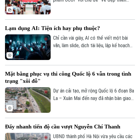
nhiên và không gian văn hóa xứ Đoài”
được UBND xã Đoài Phương tổ chức vào
20 giờ tối nay, ngày 5/8 trên các nền tảng
Lạm dụng AI: Tiện ích hay phụ thuộc?
Theo dõi Hà Nội On
số của địa phương.
Chỉ cần vài giây, AI có thể viết một bài
văn, làm slide, dịch tài liệu, lập kế hoạch
du lịch, thậm chí tư vấn tâm lý hay đưa ra
lời khuyên trong cuộc sống. Thế nhưng,
khi mọi câu hỏi đều dành cho AI, liệu
Mặt bằng phục vụ thi công Quốc lộ 6 vẫn trong tình
chúng ta có đang dần đánh mất khả năng
trạng "xôi đỗ"
tự tư duy? AI giúp con người thông minh
hơn hay đang khiến con người ngày càng
Dự án cải tạo, mở rộng Quốc lộ 6 đoạn Ba
phụ thuộc?
La – Xuân Mai đến nay đã nhận bàn giao
trên 105,3 hecta, đạt hơn 99,5%. Hiện chỉ
còn vướng mắc một số hộ dân thuộc
phường Yên Nghĩa và xã Xuân Mai.
Đẩy nhanh tiến độ cầu vượt Nguyễn Chí Thanh
UBND thành phố Hà Nội vừa yêu cầu các