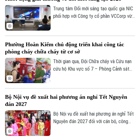
tuyến cống nhánh thuộc gói thầu số 4 của
dự án xây dựng hệ thống xử lý nước thải
Trung tâm Đổi mới sáng tạo quốc gia NIC
Yên Xá. Nhiều hạng mục chưa đảm bảo an
phối hợp với Công ty cổ phần VCCorp vừa
toàn.
tổ chức họp báo công bố giải thưởng
Better Choice Awards 2026. Đây là giải
thưởng thường niên được tổ chức từ
Phường Hoàn Kiếm chủ động triển khai công tác
năm 2022 nhằm tôn vinh, khuyến khích, cổ
phòng cháy chữa cháy từ cơ sở
vũ những giá trị đổi mới sáng tạo áp dụng
trong đời sống thực phục vụ người tiêu
Thời gian qua, Đội Chữa cháy và Cứu nạn
dùng.
cứu hộ Khu vực số 7 – Phòng Cảnh sát
PCCC&CNCH – Công an thành phố Hà Nội
cùng Công an phường Hoàn Kiếm đã chủ
động triển khai nhiều giải pháp tăng
Bộ Nội vụ đề xuất hai phương án nghỉ Tết Nguyên
cường công tác phòng cháy, chữa cháy
đán 2027
và cứu nạn, cứu hộ (PCCC&CNCH) tại cơ
sở.
Bộ Nội vụ đề xuất hai phương án nghỉ Tết
Nguyên đán 2027 đối với cán bộ, công
chức, viên chức, gồm nghỉ 7 ngày hoặc
10 ngày liên tục.