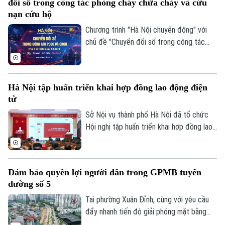
đổi số trong công tác phòng cháy chữa cháy và cứu
nạn cứu hộ
Chương trình "Hà Nội chuyển động" với
chủ đề "Chuyển đổi số trong công tác
phòng cháy chữa cháy và cứu nạn cứu hộ"
sẽ phát sóng trực tiếp trên các nền tảng
của Cơ quan Báo và phát thanh, truyền
Hà Nội tập huấn triển khai hợp đồng lao động điện
hình Hà Nội vào 19h hôm nay, ngày 5/8.
tử
Sở Nội vụ thành phố Hà Nội đã tổ chức
Hội nghị tập huấn triển khai hợp đồng lao
động điện tử trên địa bàn thành phố, với
sự tham, gia của đại diện Cục Tiền lương
và Bảo hiểm xã hội, Bộ Nội vụ; Tập đoàn
Đảm bảo quyền lợi người dân trong GPMB tuyến
Bưu chính Viễn thông Việt Nam VNPT
đường số 5
cùng đông đảo doanh nghiệp trên địa bàn.
Liên hệ đường dây nóng (bấm để gọi)
Tại phường Xuân Đỉnh, cùng với yêu cầu
Tòa soạn
Tòa soạn
đẩy nhanh tiến độ giải phóng mặt bằng
0865.116.699 (hotline)
0865.116.699
tuyến đường số 5 kết nối Khu đô thị mới