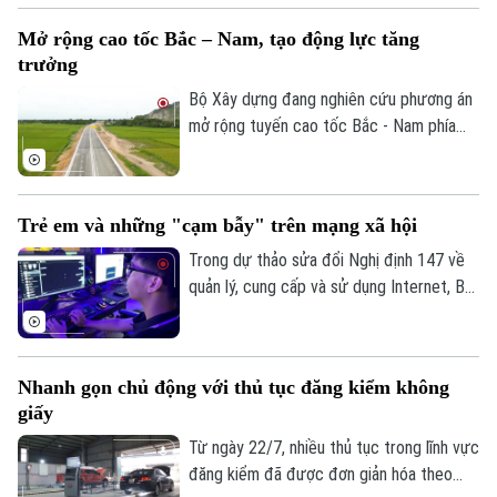
trục không gian Quốc lộ 1A gắn với chỉnh
Mở rộng cao tốc Bắc – Nam, tạo động lực tăng
trang và tái thiết đô thị theo phương
trưởng
thức đối tác công tư (PPP), loại hợp
đồng Xây dựng -Chuyển giao (BT).
Bộ Xây dựng đang nghiên cứu phương án
Chuyên mục
mở rộng tuyến cao tốc Bắc - Nam phía
Thời sự
Đông theo quy mô hoàn chỉnh; đồng thời,
tính toán phương án huy động nguồn lực
phù hợp nhằm bảo đảm tiến độ và hiệu
Hà Nội
Hà Nội
Trẻ em và những "cạm bẫy" trên mạng xã hội
quả đầu tư.
Chính trị
Trong dự thảo sửa đổi Nghị định 147 về
Nhịp sống Hà Nội
Thế giới
quản lý, cung cấp và sử dụng Internet, Bộ
Xã hội
Văn hóa, Thể thao và Du lịch đề xuất
Người Hà Nội
Tin tức
Kinh tế
không cho phép trẻ em dưới 16 tuổi bình
An ninh trật tự
luận và chia sẻ nội dung trên mạng xã hội.
Khoảnh khắc Hà Nội
Quân sự
Nhanh gọn chủ động với thủ tục đăng kiểm không
Liệu đây có phải là giải pháp hiệu quả để
Tin tức
Nhà đất
giấy
Công nghệ
bảo vệ trẻ em trên không gian mạng? Hay
Ẩm thực
Hồ sơ
sẽ làm hạn chế quyền tham gia của các
Từ ngày 22/7, nhiều thủ tục trong lĩnh vực
Cafe sáng
Tin tức
Tàu và Xe
em trong môi trường số?
đăng kiểm đã được đơn giản hóa theo
Người Việt 4 phương