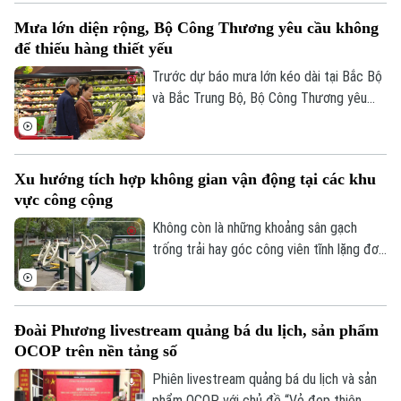
Mưa lớn diện rộng, Bộ Công Thương yêu cầu không
để thiếu hàng thiết yếu
Trước dự báo mưa lớn kéo dài tại Bắc Bộ
và Bắc Trung Bộ, Bộ Công Thương yêu
cầu toàn ngành chủ động ứng phó, bảo
đảm an toàn hồ chứa thủy điện, cung ứng
hàng hóa thiết yếu và xử lý nghiêm tình
Xu hướng tích hợp không gian vận động tại các khu
trạng đầu cơ, tăng giá trong thiên tai.
vực công cộng
Không còn là những khoảng sân gạch
trống trải hay góc công viên tĩnh lặng đơn
điệu, các không gian công cộng tại Thủ
đô đang trải qua cuộc dịch chuyển mạnh
mẽ, khi tích hợp đa dạng tiện ích vận
Đoài Phương livestream quảng bá du lịch, sản phẩm
động thể thao.
OCOP trên nền tảng số
Phiên livestream quảng bá du lịch và sản
phẩm OCOP với chủ đề “Vẻ đẹp thiên