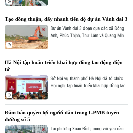
Tây Hồ Tây, chính quyền địa phương luôn
đặt việc bảo đảm quyền và lợi ích hợp
Tạo đồng thuận, đẩy nhanh tiến độ dự án Vành đai 3
pháp của người dân lên hàng đầu, tạo sự
đồng thuận để dự án được triển khai
Dự án Vành đai 3 đoạn qua các xã Đông
đúng tiến độ.
Anh, Phúc Thịnh, Thư Lâm và Quang Minh
đóng vai trò quan trọng trong việc tạo
động lực phát triển phía Bắc Hà Nội.
Đáng chú ý, thành phố vừa quyết định rút
Hà Nội tập huấn triển khai hợp đồng lao động điện
ngắn thời gian hoàn thành từ năm 2028
tử
xuống quý III/2027. Hiện tại, xã Phúc
Thịnh đang tập trung mọi nguồn lực để
Sở Nội vụ thành phố Hà Nội đã tổ chức
đẩy nhanh tiến độ, đồng thời cam kết bảo
Hội nghị tập huấn triển khai hợp đồng lao
vệ tối đa quyền lợi người dân bị ảnh
động điện tử trên địa bàn thành phố, với
hưởng.
sự tham, gia của đại diện Cục Tiền lương
và Bảo hiểm xã hội, Bộ Nội vụ; Tập đoàn
Đảm bảo quyền lợi người dân trong GPMB tuyến
Bưu chính Viễn thông Việt Nam VNPT
đường số 5
cùng đông đảo doanh nghiệp trên địa bàn.
Tại phường Xuân Đỉnh, cùng với yêu cầu